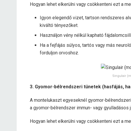
Hogyan lehet elkerülni vagy csökkenteni ezt a me
Igyon elegendő vizet, tartson rendszeres alv
kiváltó tényezőket.
Használjon vény nélkül kapható fájdalomcsil
Ha a fejfájás súlyos, tartós vagy más neurol
forduljon orvoshoz.
Singulair (
3. Gyomor-bélrendszeri tünetek (hasfájás, h
A montelukaszt egyeseknél gyomor-bélrendszeri m
a gyomor-bélrendszer immun- vagy gyulladásos je
Hogyan lehet elkerülni vagy csökkenteni ezt a me