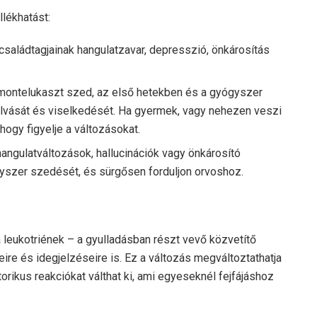
llékhatást:
saládtagjainak hangulatzavar, depresszió, önkárosítás
montelukaszt szed, az első hetekben és a gyógyszer
 alvását és viselkedését. Ha gyermek, vagy nehezen veszi
hogy figyelje a változásokat.
hangulatváltozások, hallucinációk vagy önkárosító
gyszer szedését, és sürgősen forduljon orvoshoz.
a leukotriének – a gyulladásban részt vevő közvetítő
eire és idegjelzéseire is. Ez a változás megváltoztathatja
rikus reakciókat válthat ki, ami egyeseknél fejfájáshoz