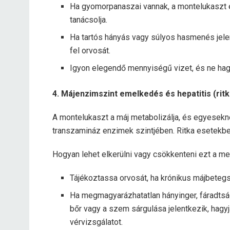
Ha gyomorpanaszai vannak, a montelukaszt 
tanácsolja.
Ha tartós hányás vagy súlyos hasmenés jele
fel orvosát.
Igyon elegendő mennyiségű vizet, és ne hagyj
4. Májenzimszint emelkedés és hepatitis (rit
A montelukaszt a máj metabolizálja, és egyesekn
transzamináz enzimek szintjében. Ritka esetekb
Hogyan lehet elkerülni vagy csökkenteni ezt a me
Tájékoztassa orvosát, ha krónikus májbeteg
Ha megmagyarázhatatlan hányinger, fáradtság
bőr vagy a szem sárgulása jelentkezik, ha
vérvizsgálatot.