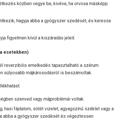
étkezés közben vegye be, kivéve, ha orvosa másképp
ntkezik, hagyja abba a gyógyszer szedését, és keresse
a figyelmen kívül a kiszáradás jeleit.
ka esetekben)
él reverzibilis emelkedés tapasztalható a szérum
en súlyosabb májkárosodásról is beszámoltak.
llékhatást:
ségben szenved vagy májproblémái voltak.
, hasi fájdalom, sötét vizelet, agyagszínű széklet vagy a
gyja abba a gyógyszer szedését és végeztessen