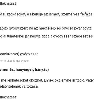
llékhatást:
ási szokásokat, és kerülje az ismert, személyes fejfájás
lapító gyógyszert, ha az megfelelő és orvosa jóváhagyta.
ógiai tünetekkel jár, hagyja abba a gyógyszer szedését és
montelukaszt) gyógyszer
asmenés, hányinger, hányás)
ellékhatásokat okozhat. Ennek oka enyhe irritáció, vagy
látvitelének változása.
llékhatást: