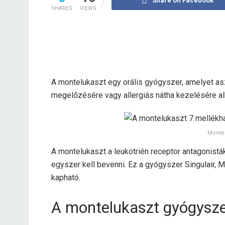
Share on Facebook
SHARES
VIEWS
A montelukaszt egy orális gyógyszer, amelyet as
megelőzésére vagy allergiás nátha kezelésére a
Montel
A montelukaszt a leukotrién receptor antagonistá
egyszer kell bevenni. Ez a gyógyszer Singulair,
kapható.
A montelukaszt gyógysz