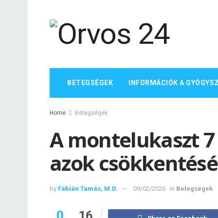
BETEGSÉGEK
INFORMÁCIÓK A GYÓGYS
Home
Betegségek
A montelukaszt 7
azok csökkentés
by
Fábián Tamás, M.D.
09/02/2026
in
Betegségek
0
16