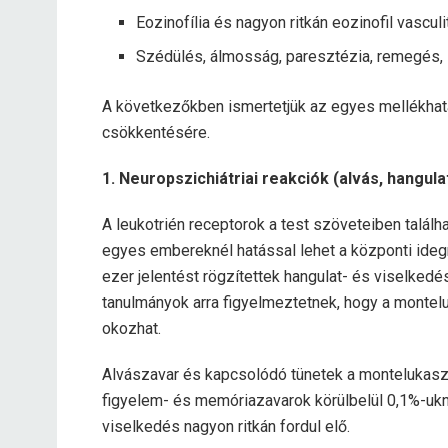
Eozinofília és nagyon ritkán eozinofil vascu
Szédülés, álmosság, paresztézia, remegés, 
A következőkben ismertetjük az egyes mellékhat
csökkentésére.
1. Neuropszichiátriai reakciók (alvás, hangul
A leukotrién receptorok a test szöveteiben találh
egyes embereknél hatással lehet a központi ideg
ezer jelentést rögzítettek hangulat- és viselkedé
tanulmányok arra figyelmeztetnek, hogy a monte
okozhat.
Alvászavar és kapcsolódó tünetek a montelukasz
figyelem- és memóriazavarok körülbelül 0,1%-ukná
viselkedés nagyon ritkán fordul elő.