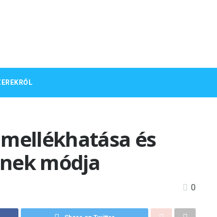
ZEREKRŐL
 mellékhatása és
ének módja
0