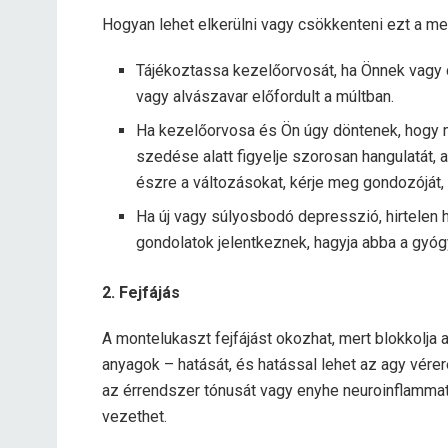
Hogyan lehet elkerülni vagy csökkenteni ezt a me
Tájékoztassa kezelőorvosát, ha Önnek vagy c
vagy alvászavar előfordult a múltban.
Ha kezelőorvosa és Ön úgy döntenek, hogy 
szedése alatt figyelje szorosan hangulatát,
észre a változásokat, kérje meg gondozóját, 
Ha új vagy súlyosbodó depresszió, hirtelen 
gondolatok jelentkeznek, hagyja abba a gyó
2. Fejfájás
A montelukaszt fejfájást okozhat, mert blokkolja 
anyagok – hatását, és hatással lehet az agy vérer
az érrendszer tónusát vagy enyhe neuroinflammato
vezethet.