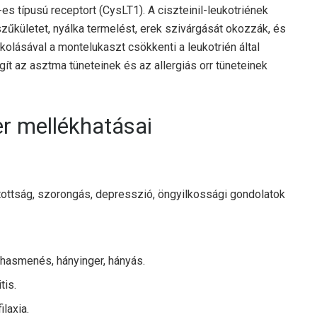
-es típusú receptort (CysLT1). A ciszteinil-leukotriének
zűkületet, nyálka termelést, erek szivárgását okozzák, és
olásával a montelukaszt csökkenti a leukotrién által
egít az asztma tüneteinek és az allergiás orr tüneteinek
r mellékhatásai
atottság, szorongás, depresszió, öngyilkossági gondolatok
 hasmenés, hányinger, hányás.
tis.
laxia.