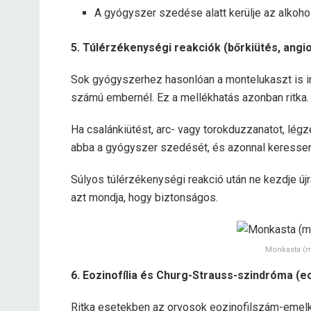
A gyógyszer szedése alatt kerülje az alkoho
5. Túlérzékenységi reakciók (bőrkiütés, angi
Sok gyógyszerhez hasonlóan a montelukaszt is i
számú embernél. Ez a mellékhatás azonban ritka.
Ha csalánkiütést, arc- vagy torokduzzanatot, lég
abba a gyógyszer szedését, és azonnal keressen
Súlyos túlérzékenységi reakció után ne kezdje új
azt mondja, hogy biztonságos.
Monkasta (m
6. Eozinofília és Churg-Strauss-szindróma (eo
Ritka esetekben az orvosok eozinofilszám-emel