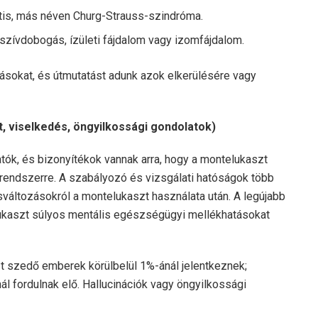
litis, más néven Churg-Strauss-szindróma.
szívdobogás, ízületi fájdalom vagy izomfájdalom.
ásokat, és útmutatást adunk azok elkerülésére vagy
at, viselkedés, öngyilkossági gondolatok)
atók, és bizonyítékok vannak arra, hogy a montelukaszt
rendszerre. A szabályozó és vizsgálati hatóságok több
sváltozásokról a montelukaszt használata után. A legújabb
lukaszt súlyos mentális egészségügyi mellékhatásokat
t szedő emberek körülbelül 1%-ánál jelentkeznek;
l fordulnak elő. Hallucinációk vagy öngyilkossági