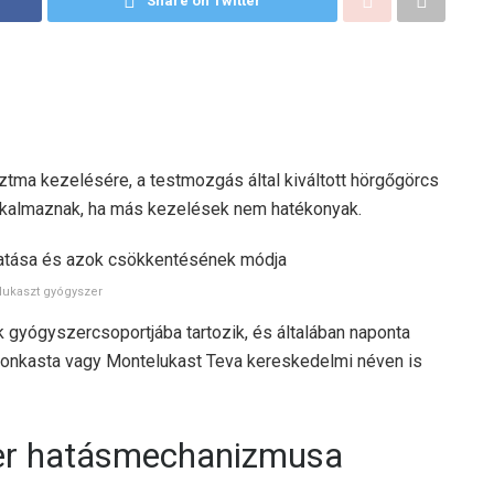
Share on Twitter
ztma kezelésére, a testmozgás által kiváltott hörgőgörcs
lkalmaznak, ha más kezelések nem hatékonyak.
ukaszt gyógyszer
k gyógyszercsoportjába tartozik, és általában naponta
 Monkasta vagy Montelukast Teva kereskedelmi néven is
er hatásmechanizmusa