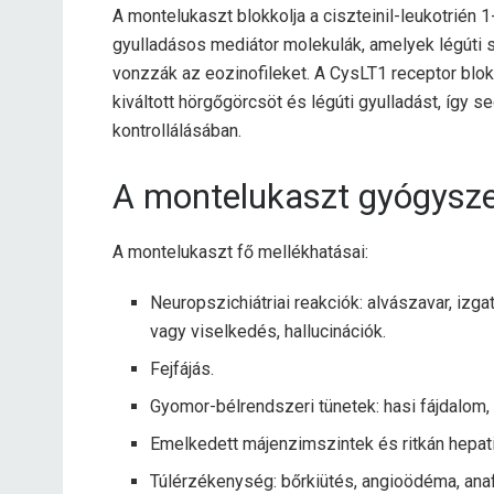
A montelukaszt blokkolja a ciszteinil-leukotrién 1
gyulladásos mediátor molekulák, amelyek légúti s
vonzzák az eozinofileket. A CysLT1 receptor blokk
kiváltott hörgőgörcsöt és légúti gyulladást, így s
kontrollálásában.
A montelukaszt gyógysze
A montelukaszt fő mellékhatásai:
Neuropszichiátriai reakciók: alvászavar, izg
vagy viselkedés, hallucinációk.
Fejfájás.
Gyomor-bélrendszeri tünetek: hasi fájdalom,
Emelkedett májenzimszintek és ritkán hepati
Túlérzékenység: bőrkiütés, angioödéma, anafi