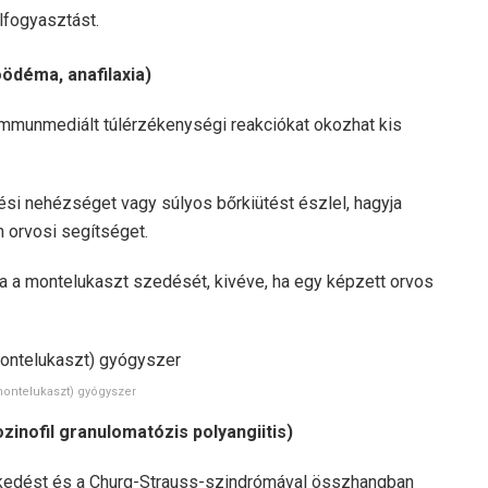
lfogyasztást.
oödéma, anafilaxia)
mmunmediált túlérzékenységi reakciókat okozhat kis
zési nehézséget vagy súlyos bőrkiütést észlel, hagyja
 orvosi segítséget.
ra a montelukaszt szedését, kivéve, ha egy képzett orvos
ontelukaszt) gyógyszer
zinofil granulomatózis polyangiitis)
kedést és a Churg-Strauss-szindrómával összhangban