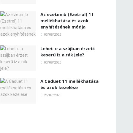
Az ezetimib (Ezetrol) 11
mellékhatása és azok
enyhítésének módja
03/08/2026
Lehet-e a szájban érzett
keserű íz a rák jele?
03/08/2026
A Caduet 11 mellékhatása
és azok kezelése
26/07/2026