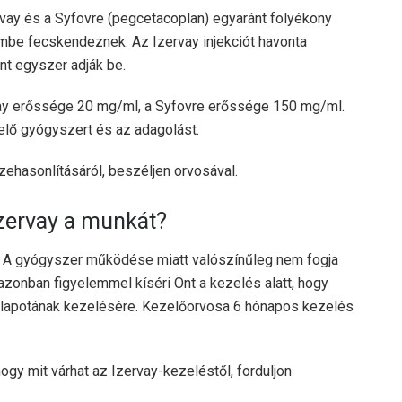
vay és a Syfovre (pegcetacoplan) egyaránt folyékony
mbe fecskendeznek. Az Izervay injekciót havonta
nt egyszer adják be.
vay erőssége 20 mg/ml, a Syfovre erőssége 150 mg/ml.
elő gyógyszert és az adagolást.
hasonlításáról, beszéljen orvosával.
Izervay a munkát?
i. A gyógyszer működése miatt valószínűleg nem fogja
zonban figyelemmel kíséri Önt a kezelés alatt, hogy
állapotának kezelésére. Kezelőorvosa 6 hónapos kezelés
ogy mit várhat az Izervay-kezeléstől, forduljon