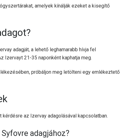
gyszertárakat, amelyek kínálják ezeket a kisegítő
adagot?
rvay adagját, a lehető leghamarabb hívja fel
z Izervayt 21-35 naponként kaphatja meg.
ékezésében, próbáljon meg letölteni egy emlékeztető
ek
t kérdésre az Izervay adagolásával kapcsolatban.
a Syfovre adagjához?