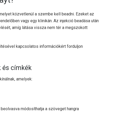
melyet közvetlenül a szembe kell beadni. Ezeket az
rendelőben vagy egy klinikán. Az injekció beadása után
elését, amíg látása vissza nem tér a megszokott
ítésével kapcsolatos információkért forduljon
k és címkék
ínálnak, amelyek:
l beolvasva módosíthatja a szöveget hangra