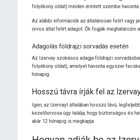
folyékony oldat) minden érintett szembe havonta
Az alábbi információk az általánosan felírt vagy j
orvos által felírt adagot. Ők fogják meghatározni
Adagolás földrajzi sorvadás esetén
Az Izervay szokásos adagja földrajzi sorvadásb
folyékony oldat), amelyet havonta egyszer fecsk
hónapig.
Hosszú távra írják fel az Izerva
Igen, az Izervayt általában hosszú távú, legfeljeb
kezelőorvosa úgy találja, hogy biztonságos és ha
akár 12 hónapig is megkapja.
Hogyan adják be az Izerv