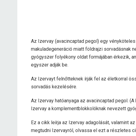
Az Izervay (avacincaptad pegol) egy vényköteles
makuladegeneráció miatt földrajzi sorvadásnak 
gyógyszer folyékony oldat formájában érkezik, 
egyszer adják be.
Az Izervayt felnőtteknek írják fel az életkorral 
sorvadás kezelésére.
Az Izervay hatóanyaga az avacincaptad pegol. (A 
Izervay a komplementblokkolóknak nevezett gyóg
Ez a cikk leírja az Izervay adagolását, valamint 
megtudni Izervayról, olvassa el ezt a részletes ci