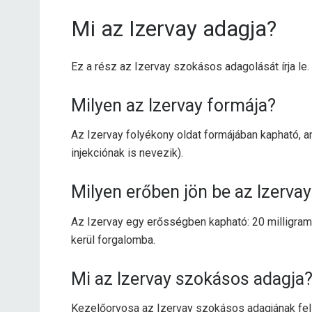
Mi az Izervay adagja?
Ez a rész az Izervay szokásos adagolását írja le
Milyen az Izervay formája?
Az Izervay folyékony oldat formájában kapható, a
injekciónak is nevezik).
Milyen erőben jön be az Izervay
Az Izervay egy erősségben kapható: 20 milligram
kerül forgalomba.
Mi az Izervay szokásos adagja
Kezelőorvosa az Izervay szokásos adagjának felí