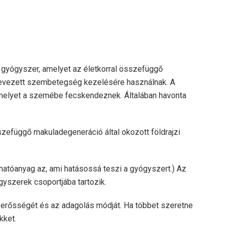
 gyógyszer, amelyet az életkorral összefüggő
nevezett szembetegség kezelésére használnak. A
amelyet a szemébe fecskendeznek. Általában havonta
összefüggő makuladegeneráció által okozott földrajzi
hatóanyag az, ami hatásossá teszi a gyógyszert.) Az
yszerek csoportjába tartozik.
az erősségét és az adagolás módját. Ha többet szeretne
kket.