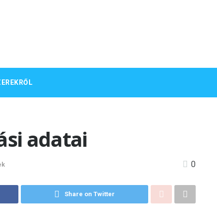
ZEREKRŐL
ási adatai
0
ek
Share on Twitter