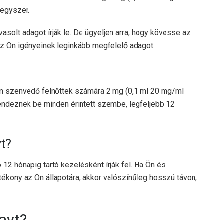
 egyszer.
avasolt adagot írják le. De ügyeljen arra, hogy kövesse az
 az Ön igényeinek leginkább megfelelő adagot.
an szenvedő felnőttek számára 2 mg (0,1 ml 20 mg/ml
endeznek be minden érintett szembe, legfeljebb 12
yt?
b 12 hónapig tartó kezelésként írják fel. Ha Ön és
tékony az Ön állapotára, akkor valószínűleg hosszú távon,
ayt?