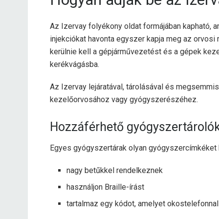
Az Izervay folyékony oldat formájában kapható, a
injekciókat havonta egyszer kapja meg az orvosi 
kerülnie kell a gépjárművezetést és a gépek kez
kerékvágásba.
Az Izervay lejáratával, tárolásával és megsemmis
kezelőorvosához vagy gyógyszerészéhez.
Hozzáférhető gyógyszertároló
Egyes gyógyszertárak olyan gyógyszercímkéket k
nagy betűkkel rendelkeznek
használjon Braille-írást
tartalmaz egy kódot, amelyet okostelefonna