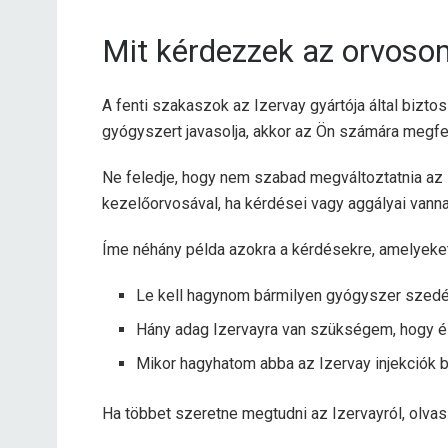
Mit kérdezzek az orvoso
A fenti szakaszok az Izervay gyártója által bizto
gyógyszert javasolja, akkor az Ön számára megfele
Ne feledje, hogy nem szabad megváltoztatnia az I
kezelőorvosával, ha kérdései vagy aggályai vanna
Íme néhány példa azokra a kérdésekre, amelyeket
Le kell hagynom bármilyen gyógyszer szedés
Hány adag Izervayra van szükségem, hogy 
Mikor hagyhatom abba az Izervay injekciók 
Ha többet szeretne megtudni az Izervayról, olvass