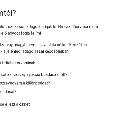
mtól?
sított szokásos adagolást írják le. Ha kezelőorvosa ezt a
lő adagot fogja felírni.
zervay adagját orvosa javaslata nélkül. Beszéljen
k a jelenlegi adagolással kapcsolatban.
 feltehet orvosának:
ét az Izervay injekció beadása előtt?
észrevegyem a különbséget?
beadását?
a el ezt a cikket: