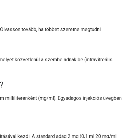
. Olvasson tovább, ha többet szeretne megtudni.
melyet közvetlenül a szembe adnak be (intravitreális
?
m milliliterenként (mg/ml). Egyadagos injekciós üvegben
?
rásával kezdi. A standard adag 2 mg (0,1 ml 20 mg/ml