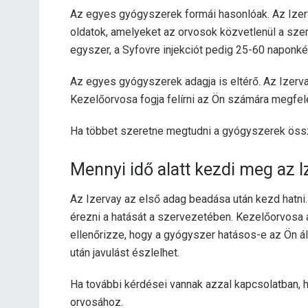
Az egyes gyógyszerek formái hasonlóak. Az Izer
oldatok, amelyeket az orvosok közvetlenül a sze
egyszer, a Syfovre injekciót pedig 25-60 naponké
Az egyes gyógyszerek adagja is eltérő. Az Izer
Kezelőorvosa fogja felírni az Ön számára megfel
Ha többet szeretne megtudni a gyógyszerek össze
Mennyi idő alatt kezdi meg az 
Az Izervay az első adag beadása után kezd hatn
érezni a hatását a szervezetében. Kezelőorvosa a
ellenőrizze, hogy a gyógyszer hatásos-e az Ön 
után javulást észlelhet.
Ha további kérdései vannak azzal kapcsolatban, h
orvosához.