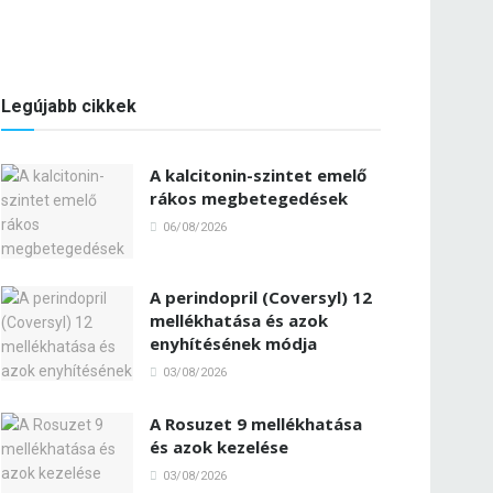
Legújabb cikkek
A kalcitonin-szintet emelő
rákos megbetegedések
06/08/2026
A perindopril (Coversyl) 12
mellékhatása és azok
enyhítésének módja
03/08/2026
A Rosuzet 9 mellékhatása
és azok kezelése
03/08/2026