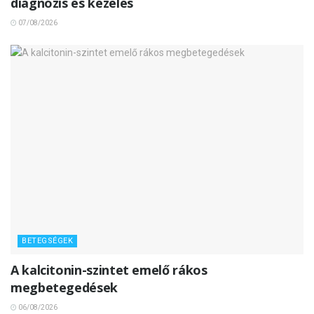
diagnózis és kezelés
07/08/2026
BETEGSÉGEK
A kalcitonin-szintet emelő rákos
megbetegedések
06/08/2026