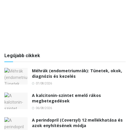
Legújabb cikkek
Méhrák (endometriumrák): Tünetek, okok,
diagnózis és kezelés
07/08/2026
A kalcitonin-szintet emelő rákos
megbetegedések
06/08/2026
A perindopril (Coversyl) 12 mellékhatása és
azok enyhítésének módja