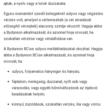
ajkak, a nyelv vagy a torok duzzanata.
Egyes exenatidot szedő betegeknél súlyos vagy végzetes
vérzés volt, amelyet a vérlemezkék (a vér alvadását
elősegítő vérsejtek) alacsony szintje okozott. Hagyja abba
a Bydureon alkalmazását, és azonnal hívja orvosát, ha
szokatlan vérzése vagy véraláfutása van.
A Bydureon BCise súlyos mellékhatásokat okozhat. Hagyja
abba a Bydureon BCise alkalmazását, és azonnal hívja
orvosát, ha:
súlyos, folyamatos hányinger és hányás;
fájdalom, melegség, duzzanat, nyílt seb vagy
varasodás, vagy egyéb bőrelváltozások az injekció
beadásának helyén;
könnyű zúzódások, szokatlan vérzés, lila vagy vörös