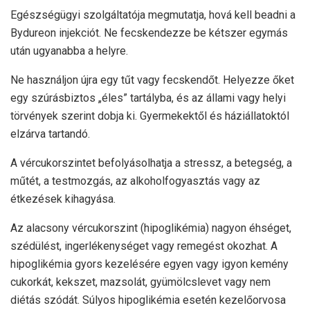
Egészségügyi szolgáltatója megmutatja, hová kell beadni a
Bydureon injekciót. Ne fecskendezze be kétszer egymás
után ugyanabba a helyre.
Ne használjon újra egy tűt vagy fecskendőt. Helyezze őket
egy szúrásbiztos „éles” tartályba, és az állami vagy helyi
törvények szerint dobja ki. Gyermekektől és háziállatoktól
elzárva tartandó.
A vércukorszintet befolyásolhatja a stressz, a betegség, a
műtét, a testmozgás, az alkoholfogyasztás vagy az
étkezések kihagyása.
Az alacsony vércukorszint (hipoglikémia) nagyon éhséget,
szédülést, ingerlékenységet vagy remegést okozhat. A
hipoglikémia gyors kezelésére egyen vagy igyon kemény
cukorkát, kekszet, mazsolát, gyümölcslevet vagy nem
diétás szódát. Súlyos hipoglikémia esetén kezelőorvosa