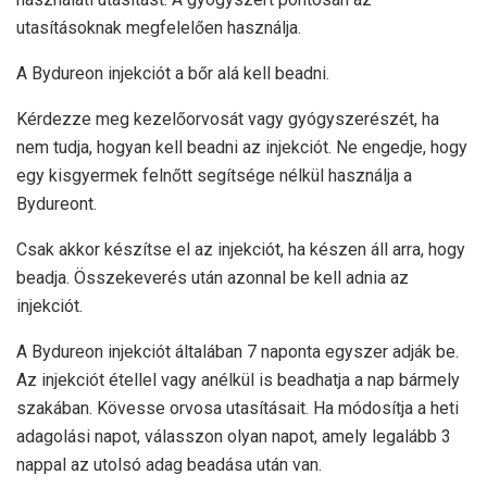
utasításoknak megfelelően használja.
A Bydureon injekciót a bőr alá kell beadni.
Kérdezze meg kezelőorvosát vagy gyógyszerészét, ha
nem tudja, hogyan kell beadni az injekciót. Ne engedje, hogy
egy kisgyermek felnőtt segítsége nélkül használja a
Bydureont.
Csak akkor készítse el az injekciót, ha készen áll arra, hogy
beadja. Összekeverés után azonnal be kell adnia az
injekciót.
A Bydureon injekciót általában 7 naponta egyszer adják be.
Az injekciót étellel vagy anélkül is beadhatja a nap bármely
szakában. Kövesse orvosa utasításait. Ha módosítja a heti
adagolási napot, válasszon olyan napot, amely legalább 3
nappal az utolsó adag beadása után van.