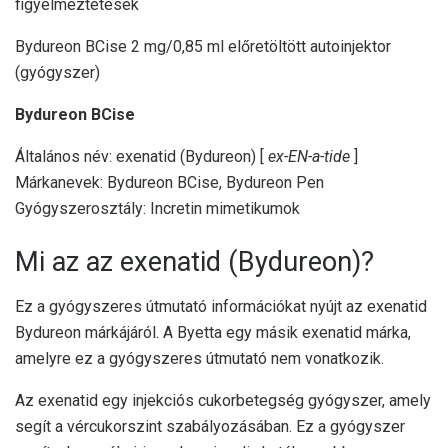
Bydureon BCise 2 mg/0,85 ml előretöltött autoinjektor
(gyógyszer)
Bydureon BCise
Általános név: exenatid (Bydureon) [
ex-EN-a-tide
]
Márkanevek: Bydureon BCise, Bydureon Pen
Gyógyszerosztály: Incretin mimetikumok
Mi az az exenatid (Bydureon)?
Ez a gyógyszeres útmutató információkat nyújt az exenatid
Bydureon márkájáról. A Byetta egy másik exenatid márka,
amelyre ez a gyógyszeres útmutató nem vonatkozik.
Az exenatid egy injekciós cukorbetegség gyógyszer, amely
segít a vércukorszint szabályozásában. Ez a gyógyszer