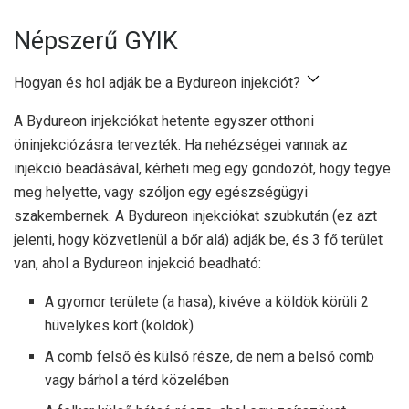
Népszerű GYIK
Hogyan és hol adják be a Bydureon injekciót?
A Bydureon injekciókat hetente egyszer otthoni
öninjekciózásra tervezték. Ha nehézségei vannak az
injekció beadásával, kérheti meg egy gondozót, hogy tegye
meg helyette, vagy szóljon egy egészségügyi
szakembernek. A Bydureon injekciókat szubkután (ez azt
jelenti, hogy közvetlenül a bőr alá) adják be, és 3 fő terület
van, ahol a Bydureon injekció beadható:
A gyomor területe (a hasa), kivéve a köldök körüli 2
hüvelykes kört (köldök)
A comb felső és külső része, de nem a belső comb
vagy bárhol a térd közelében