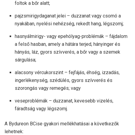
foltok a bőr alatt;
pajzsmirigydaganat jelei – duzzanat vagy csomó a
nyakában, nyelési nehézség, rekedt hang, légszomj;
hasnyálmirigy- vagy epehólyag-problémák – fájdalom
a felső hasban, amely a hátára terjed, hányinger és
hányás, láz, gyors szívverés, a bőr vagy a szemek
sárgulása;
alacsony vércukorszint – fejfájás, éhség, izzadás,
ingerlékenység, szédülés, gyors szívverés és
szorongás vagy remegés; vagy
veseproblémák – duzzanat, kevesebb vizelés,
fáradtság vagy légszomj.
A Bydureon BCise gyakori mellékhatásai a következők
lehetnek: