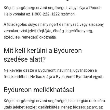
Kérjen sürgősségi orvosi segítséget, vagy hívja a Poison
Help vonalat az 1-800-222-1222 számon.
A túladagolás súlyos hányingert és hányást, vagy alacsony
vércukorszint jeleit (fejfájás, éhség, ingerlékenység,
szédülés, remegés) okozhatja.
Mit kell kerülni a Bydureon
szedése alatt?
Ne keverje össze a Bydureont inzulinnal ugyanabban a
fecskendőben. Ne használja a Bydureon-t Byettával együtt.
Bydureon mellékhatásai
Kérjen sürgősségi orvosi segítséget, ha allergiás reakcióra
utaló jeleket észlel: csalánkiütés; nehéz légzés; az arc, az