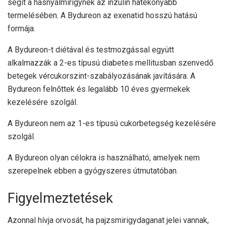
segít a hasnyálmirigynek az inzulin hatékonyabb
termelésében. A Bydureon az exenatid hosszú hatású
formája.
A Bydureon-t diétával és testmozgással együtt
alkalmazzák a 2-es típusú diabetes mellitusban szenvedő
betegek vércukorszint-szabályozásának javítására. A
Bydureon felnőttek és legalább 10 éves gyermekek
kezelésére szolgál.
A Bydureon nem az 1-es típusú cukorbetegség kezelésére
szolgál.
A Bydureon olyan célokra is használható, amelyek nem
szerepelnek ebben a gyógyszeres útmutatóban.
Figyelmeztetések
Azonnal hívja orvosát, ha pajzsmirigydaganat jelei vannak,