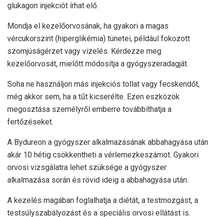
glukagon injekciót írhat elő.
Mondja el kezelőorvosának, ha gyakori a magas
vércukorszint (hiperglikémia) tünetei, például fokozott
szomjúságérzet vagy vizelés. Kérdezze meg
kezelőorvosát, mielőtt módosítja a gyógyszeradagját.
Soha ne használjon más injekciós tollat ​​vagy fecskendőt,
még akkor sem, ha a tűt kicserélte. Ezen eszközök
megosztása személyről emberre továbbíthatja a
fertőzéseket.
A Bydureon a gyógyszer alkalmazásának abbahagyása után
akár 10 hétig csökkentheti a vérlemezkeszámot. Gyakori
orvosi vizsgálatra lehet szüksége a gyógyszer
alkalmazása során és rövid ideig a abbahagyása után.
A kezelés magában foglalhatja a diétát, a testmozgást, a
testsúlyszabályozást és a speciális orvosi ellátást is.