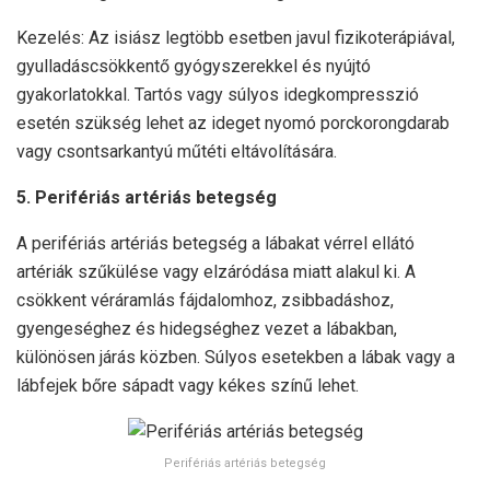
Kezelés: Az isiász legtöbb esetben javul fizikoterápiával,
gyulladáscsökkentő gyógyszerekkel és nyújtó
gyakorlatokkal. Tartós vagy súlyos idegkompresszió
esetén szükség lehet az ideget nyomó porckorongdarab
vagy csontsarkantyú műtéti eltávolítására.
5. Perifériás artériás betegség
A perifériás artériás betegség a lábakat vérrel ellátó
artériák szűkülése vagy elzáródása miatt alakul ki. A
csökkent véráramlás fájdalomhoz, zsibbadáshoz,
gyengeséghez és hidegséghez vezet a lábakban,
különösen járás közben. Súlyos esetekben a lábak vagy a
lábfejek bőre sápadt vagy kékes színű lehet.
Perifériás artériás betegség