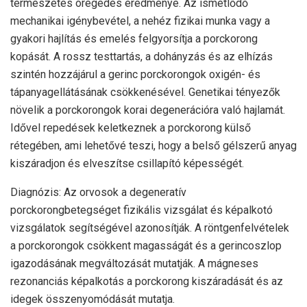
természetes öregedés eredménye. Az ismétlődő
mechanikai igénybevétel, a nehéz fizikai munka vagy a
gyakori hajlítás és emelés felgyorsítja a porckorong
kopását. A rossz testtartás, a dohányzás és az elhízás
szintén hozzájárul a gerinc porckorongok oxigén- és
tápanyagellátásának csökkenésével. Genetikai tényezők
növelik a porckorongok korai degenerációra való hajlamát.
Idővel repedések keletkeznek a porckorong külső
rétegében, ami lehetővé teszi, hogy a belső gélszerű anyag
kiszáradjon és elveszítse csillapító képességét.
Diagnózis: Az orvosok a degeneratív
porckorongbetegséget fizikális vizsgálat és képalkotó
vizsgálatok segítségével azonosítják. A röntgenfelvételek
a porckorongok csökkent magasságát és a gerincoszlop
igazodásának megváltozását mutatják. A mágneses
rezonanciás képalkotás a porckorong kiszáradását és az
idegek összenyomódását mutatja.