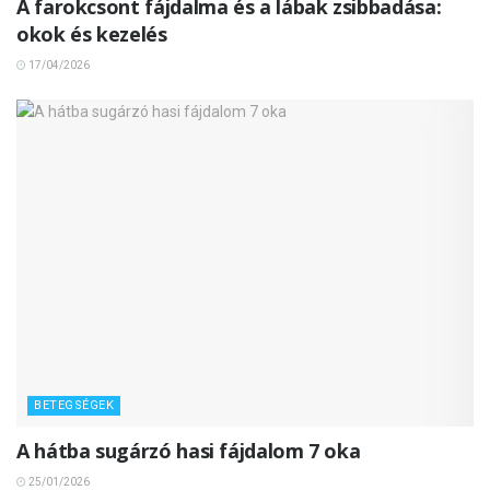
A farokcsont fájdalma és a lábak zsibbadása:
okok és kezelés
17/04/2026
BETEGSÉGEK
A hátba sugárzó hasi fájdalom 7 oka
25/01/2026