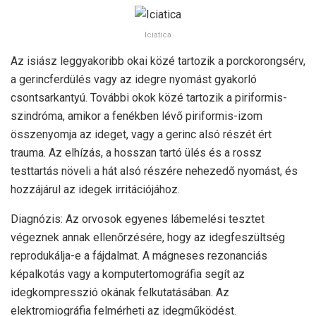
Iciatica
Az isiász leggyakoribb okai közé tartozik a porckorongsérv,
a gerincferdülés vagy az idegre nyomást gyakorló
csontsarkantyú. További okok közé tartozik a piriformis-
szindróma, amikor a fenékben lévő piriformis-izom
összenyomja az ideget, vagy a gerinc alsó részét ért
trauma. Az elhízás, a hosszan tartó ülés és a rossz
testtartás növeli a hát alsó részére nehezedő nyomást, és
hozzájárul az idegek irritációjához.
Diagnózis: Az orvosok egyenes lábemelési tesztet
végeznek annak ellenőrzésére, hogy az idegfeszültség
reprodukálja-e a fájdalmat. A mágneses rezonanciás
képalkotás vagy a komputertomográfia segít az
idegkompresszió okának felkutatásában. Az
elektromiográfia felmérheti az idegműködést.