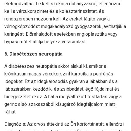
életmódváltás. Le kell szokni a dohányzásról, ellenőrizni
kell a vércukorszintet és a koleszterinszintet, és
rendszeresen mozogni kell. Az ereket tágító vagy a
vérrögképződést megakadályozó gyógyszerek javíthatják a
keringést. Előrehaladott esetekben angioplasztika vagy
bypassműtét állítja helyre a véráramlást.
6. Diabéteszes neuropátia
A diabéteszes neuropátia akkor alakul ki, amikor a
krónikusan magas vércukorszint károsítja a perifériás
idegeket. Ez az idegkárosodás gyakran a lábakban és a
lábszárakban kezdődik, és zsibbadást, égő fájdalmat és
hidegérzetet okoz. A hát a megváltozott testtartás vagy a
gerinc alsó szakaszából kisugárzó idegfájdalom miatt
fájhat.
Diagnózis: Az orvos áttekinti az Ön kórtörténetét, ellenőrzi