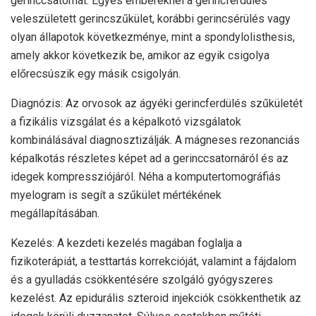
gerinccsatornát. Egyes embereknél a gerincferdülés
veleszületett gerincszűkület, korábbi gerincsérülés vagy
olyan állapotok következménye, mint a spondylolisthesis,
amely akkor következik be, amikor az egyik csigolya
előrecsúszik egy másik csigolyán.
Diagnózis: Az orvosok az ágyéki gerincferdülés szűkületét
a fizikális vizsgálat és a képalkotó vizsgálatok
kombinálásával diagnosztizálják. A mágneses rezonanciás
képalkotás részletes képet ad a gerinccsatornáról és az
idegek kompressziójáról. Néha a komputertomográfiás
myelogram is segít a szűkület mértékének
megállapításában.
Kezelés: A kezdeti kezelés magában foglalja a
fizikoterápiát, a testtartás korrekcióját, valamint a fájdalom
és a gyulladás csökkentésére szolgáló gyógyszeres
kezelést. Az epidurális szteroid injekciók csökkenthetik az