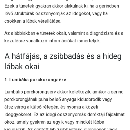
Ezek a tünetek gyakran akkor alakulnak ki, ha a gerincben
lévő struktúrák összenyomják az idegeket, vagy ha
csökken a lábak vérellátása.
Az alábbiakban e tünetek okait, valamint a diagnózisra és a
kezelésre vonatkozó információkat ismertetjük.
A hátfájás, a zsibbadás és a hideg
lábak okai
1. Lumbális porckorongsérv
Lumbális porckorongsérv akkor keletkezik, amikor a gerinc
porckorongjának puha belső anyaga kidudorodik vagy
átszivárog a külső rétegén, és nyomja a közeli
ideggyökeret. Ez az idegi összenyomás deréktáji fájdalmat
okoz, amely gyakran az egyik vagy mindkét lábba
kisugárzik. Az érintett láb zsibbadtnak, gyengének vagy