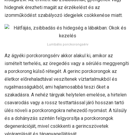
hidegnek érezheti magát az érzékelést és az
izomműködést szabályozó idegjelek csökkenése miatt.
Lumbális porckorongsérv
Az ágyéki porckorongsérv akkor alakul ki, amikor az
ismételt terhelés, az öregedés vagy a sérülés meggyengíti
a porckorong külső rétegét. A gerinc porckorongok az
életkor előrehaladtával veszítenek víztartalmukból és
rugalmasságukból, ami hajlamosabbá teszi őket a
szakadásra. A nehéz tárgyak helytelen emelése, a hirtelen
csavarodás vagy a rossz testtartással járó hosszan tartó
ülés növeli a porckorongokra nehezedő nyomást. A túlsúly
és a dohányzás szintén felgyorsítja a porckorongok
degenerációját, mivel csökkenti a gerincszövetek
véráramlását és tápanyagellátását.