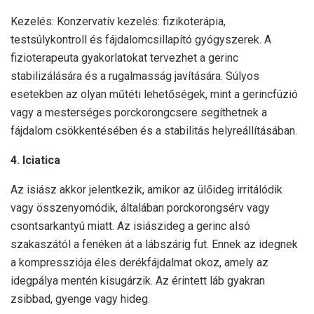
Kezelés: Konzervatív kezelés: fizikoterápia,
testsúlykontroll és fájdalomcsillapító gyógyszerek. A
fizioterapeuta gyakorlatokat tervezhet a gerinc
stabilizálására és a rugalmasság javítására. Súlyos
esetekben az olyan műtéti lehetőségek, mint a gerincfúzió
vagy a mesterséges porckorongcsere segíthetnek a
fájdalom csökkentésében és a stabilitás helyreállításában.
4. Iciatica
Az isiász akkor jelentkezik, amikor az ülőideg irritálódik
vagy összenyomódik, általában porckorongsérv vagy
csontsarkantyú miatt. Az isiászideg a gerinc alsó
szakaszától a fenéken át a lábszárig fut. Ennek az idegnek
a kompressziója éles derékfájdalmat okoz, amely az
idegpálya mentén kisugárzik. Az érintett láb gyakran
zsibbad, gyenge vagy hideg.