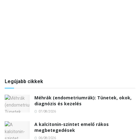
Legújabb cikkek
Méhrák (endometriumrák): Tünetek, okok,
diagnózis és kezelés
07/08/2026
A kalcitonin-szintet emelő rákos
megbetegedések
06/08/2026