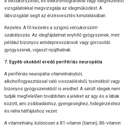
a vércukorszintet, és elektromiográfiával vagy idegvezetési
vizsgálatokkal megvizsgálja az idegműködést. A
lábvizsgálat segít az érzésvesztés kimutatásában.
Kezelés: A fő kezelés a szigorú vércukorszint-
szabályozás. Az idegfájdalmat enyhítő gyógyszerek, mint
például bizonyos antidepresszánsok vagy görcsoldó
gyógyszerek, vigaszt nyújthatnak.
7. Egyéb okokból eredő perifériás neuropátia
A perifériás neuropátia vitaminhiányból,
alkoholfogyasztással való visszaélésből, toxinokból vagy
bizonyos gyógyszerekből is eredhet. A sérült idegek nem
tudják megfelelően továbbítani a jeleket az agy és a lábak
között, ami zsibbadáshoz, gyengeséghez, hidegérzéshez
és néha hátfájáshoz vezet.
A vitaminhiány, különösen a B1-vitamin (tiamin), B6-vitamin