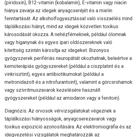
(piridoxin), B12-vitamin (kobalamin), E-vitamin vagy niacin
hiánya zavarja az idegek anyagcseréjét és a mielin
fenntartását. Az alkoholfogyasztással való visszaélés mind
táplálkozási hiányt, mind az idegek közvetlen toxikus
károsodását okozza. A nehézfémeknek, például ólomnak
vagy higanynak és egyes ipari oldószereknek való
kitettség szintén károsítja az idegeket. Bizonyos
gyógyszerek perifériás neuropátiát okozhatnak, beleértve a
kemoterápiás gyógyszereket (például a ciszplatint és a
vinkrisztint), egyes antibiotikumokat (például a
metronidazolt és a nitrofurantoint), valamint a görcsrohamok
vagy szívritmuszavarok kezelésére használt
gyógyszereket (például az amiodaron vagy a fenitoin).
Diagnózis: Az orvosok vérvizsgálatokat végeznek a
táplálkozási hiányosságok, anyagcserezavarok vagy
toxikus expozíció azonosítására. Az elektromiográfia és az
idegvezetési vizsgálatok meghatározzák az