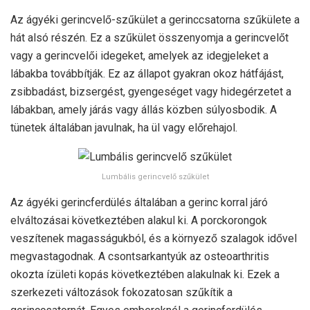
Az ágyéki gerincvelő-szűkület a gerinccsatorna szűkülete a
hát alsó részén. Ez a szűkület összenyomja a gerincvelőt
vagy a gerincvelői idegeket, amelyek az idegjeleket a
lábakba továbbítják. Ez az állapot gyakran okoz hátfájást,
zsibbadást, bizsergést, gyengeséget vagy hidegérzetet a
lábakban, amely járás vagy állás közben súlyosbodik. A
tünetek általában javulnak, ha ül vagy előrehajol.
Lumbális gerincvelő szűkület
Az ágyéki gerincferdülés általában a gerinc korral járó
elváltozásai következtében alakul ki. A porckorongok
veszítenek magasságukból, és a környező szalagok idővel
megvastagodnak. A csontsarkantyúk az osteoarthritis
okozta ízületi kopás következtében alakulnak ki. Ezek a
szerkezeti változások fokozatosan szűkítik a