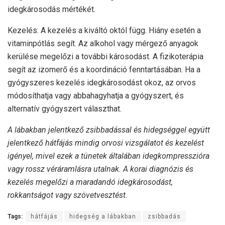
idegkárosodás mértékét.
Kezelés: A kezelés a kiváltó októl függ. Hiány esetén a
vitaminpótlás segít. Az alkohol vagy mérgező anyagok
kerülése megelőzi a további károsodást. A fizikoterápia
segít az izomerő és a koordináció fenntartásában. Ha a
gyógyszeres kezelés idegkárosodást okoz, az orvos
módosíthatja vagy abbahagyhatja a gyógyszert, és
alternatív gyógyszert választhat.
A lábakban jelentkező zsibbadással és hidegséggel együtt
jelentkező hátfájás mindig orvosi vizsgálatot és kezelést
igényel, mivel ezek a tünetek általában idegkompresszióra
vagy rossz véráramlásra utalnak. A korai diagnózis és
kezelés megelőzi a maradandó idegkárosodást,
rokkantságot vagy szövetvesztést.
Tags:
hátfájás
hidegség a lábakban
zsibbadás