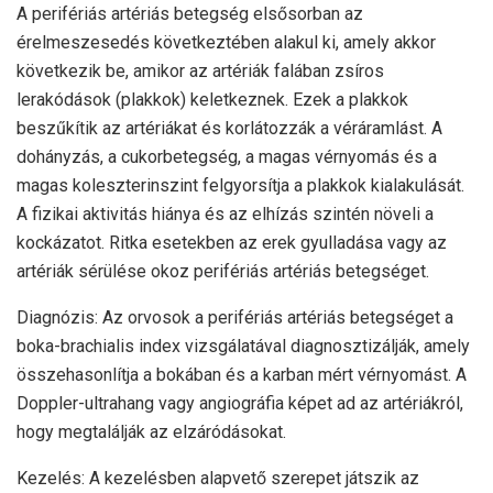
A perifériás artériás betegség elsősorban az
érelmeszesedés következtében alakul ki, amely akkor
következik be, amikor az artériák falában zsíros
lerakódások (plakkok) keletkeznek. Ezek a plakkok
beszűkítik az artériákat és korlátozzák a véráramlást. A
dohányzás, a cukorbetegség, a magas vérnyomás és a
magas koleszterinszint felgyorsítja a plakkok kialakulását.
A fizikai aktivitás hiánya és az elhízás szintén növeli a
kockázatot. Ritka esetekben az erek gyulladása vagy az
artériák sérülése okoz perifériás artériás betegséget.
Diagnózis: Az orvosok a perifériás artériás betegséget a
boka-brachialis index vizsgálatával diagnosztizálják, amely
összehasonlítja a bokában és a karban mért vérnyomást. A
Doppler-ultrahang vagy angiográfia képet ad az artériákról,
hogy megtalálják az elzáródásokat.
Kezelés: A kezelésben alapvető szerepet játszik az