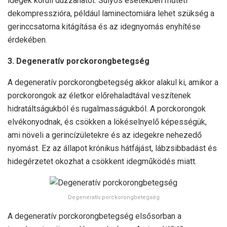
idegek körüli duzzanatot. Súlyos esetekben műtéti
dekompresszióra, például laminectomiára lehet szükség a
gerinccsatorna kitágítása és az idegnyomás enyhítése
érdekében.
3. Degeneratív porckorongbetegség
A degeneratív porckorongbetegség akkor alakul ki, amikor a
porckorongok az életkor előrehaladtával veszítenek
hidratáltságukból és rugalmasságukból. A porckorongok
elvékonyodnak, és csökken a lökéselnyelő képességük,
ami növeli a gerincízületekre és az idegekre nehezedő
nyomást. Ez az állapot krónikus hátfájást, lábzsibbadást és
hidegérzetet okozhat a csökkent idegműködés miatt.
Degeneratív porckorongbetegség
A degeneratív porckorongbetegség elsősorban a