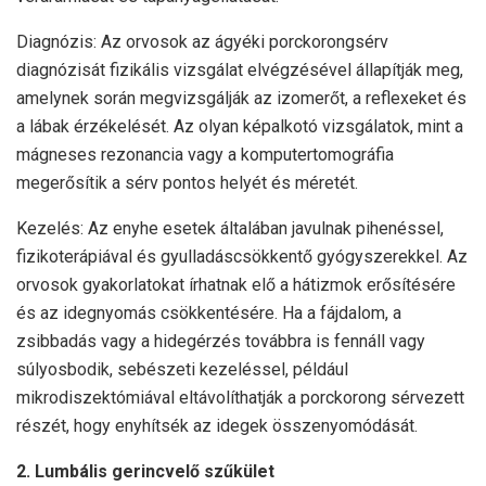
Diagnózis: Az orvosok az ágyéki porckorongsérv
diagnózisát fizikális vizsgálat elvégzésével állapítják meg,
amelynek során megvizsgálják az izomerőt, a reflexeket és
a lábak érzékelését. Az olyan képalkotó vizsgálatok, mint a
mágneses rezonancia vagy a komputertomográfia
megerősítik a sérv pontos helyét és méretét.
Kezelés: Az enyhe esetek általában javulnak pihenéssel,
fizikoterápiával és gyulladáscsökkentő gyógyszerekkel. Az
orvosok gyakorlatokat írhatnak elő a hátizmok erősítésére
és az idegnyomás csökkentésére. Ha a fájdalom, a
zsibbadás vagy a hidegérzés továbbra is fennáll vagy
súlyosbodik, sebészeti kezeléssel, például
mikrodiszektómiával eltávolíthatják a porckorong sérvezett
részét, hogy enyhítsék az idegek összenyomódását.
2. Lumbális gerincvelő szűkület