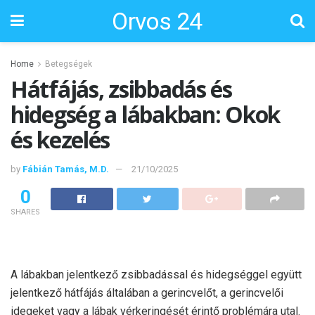
Orvos 24
Home
Betegségek
Hátfájás, zsibbadás és
hidegség a lábakban: Okok
és kezelés
by
Fábián Tamás, M.D.
21/10/2025
0
SHARES
A lábakban jelentkező zsibbadással és hidegséggel együtt
jelentkező hátfájás általában a gerincvelőt, a gerincvelői
idegeket vagy a lábak vérkeringését érintő problémára utal.