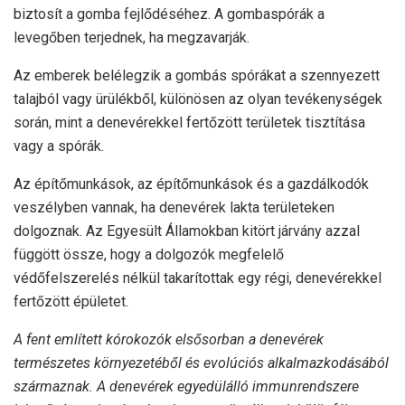
biztosít a gomba fejlődéséhez. A gombaspórák a
levegőben terjednek, ha megzavarják.
Az emberek belélegzik a gombás spórákat a szennyezett
talajból vagy ürülékből, különösen az olyan tevékenységek
során, mint a denevérekkel fertőzött területek tisztítása
vagy a spórák.
Az építőmunkások, az építőmunkások és a gazdálkodók
veszélyben vannak, ha denevérek lakta területeken
dolgoznak. Az Egyesült Államokban kitört járvány azzal
függött össze, hogy a dolgozók megfelelő
védőfelszerelés nélkül takarítottak egy régi, denevérekkel
fertőzött épületet.
A fent említett kórokozók elsősorban a denevérek
természetes környezetéből és evolúciós alkalmazkodásából
származnak. A denevérek egyedülálló immunrendszere