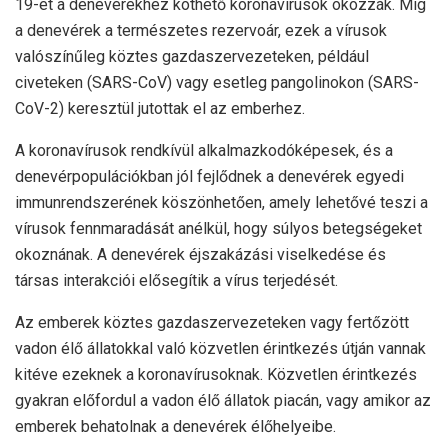
19-et a denevérekhez köthető koronavírusok okozzák. Míg
a denevérek a természetes rezervoár, ezek a vírusok
valószínűleg köztes gazdaszervezeteken, például
civeteken (SARS-CoV) vagy esetleg pangolinokon (SARS-
CoV-2) keresztül jutottak el az emberhez.
A koronavírusok rendkívül alkalmazkodóképesek, és a
denevérpopulációkban jól fejlődnek a denevérek egyedi
immunrendszerének köszönhetően, amely lehetővé teszi a
vírusok fennmaradását anélkül, hogy súlyos betegségeket
okoznának. A denevérek éjszakázási viselkedése és
társas interakciói elősegítik a vírus terjedését.
Az emberek köztes gazdaszervezeteken vagy fertőzött
vadon élő állatokkal való közvetlen érintkezés útján vannak
kitéve ezeknek a koronavírusoknak. Közvetlen érintkezés
gyakran előfordul a vadon élő állatok piacán, vagy amikor az
emberek behatolnak a denevérek élőhelyeibe.