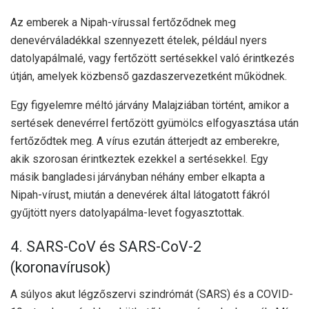
Az emberek a Nipah-vírussal fertőződnek meg
denevérváladékkal szennyezett ételek, például nyers
datolyapálmalé, vagy fertőzött sertésekkel való érintkezés
útján, amelyek közbenső gazdaszervezetként működnek.
Egy figyelemre méltó járvány Malajziában történt, amikor a
sertések denevérrel fertőzött gyümölcs elfogyasztása után
fertőződtek meg. A vírus ezután átterjedt az emberekre,
akik szorosan érintkeztek ezekkel a sertésekkel. Egy
másik bangladesi járványban néhány ember elkapta a
Nipah-vírust, miután a denevérek által látogatott fákról
gyűjtött nyers datolyapálma-levet fogyasztottak.
4. SARS-CoV és SARS-CoV-2
(koronavírusok)
A súlyos akut légzőszervi szindrómát (SARS) és a COVID-