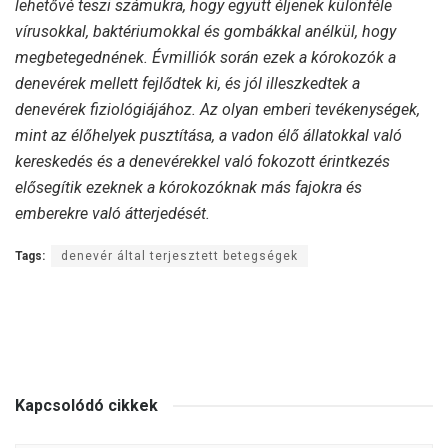
lehetővé teszi számukra, hogy együtt éljenek különféle
vírusokkal, baktériumokkal és gombákkal anélkül, hogy
megbetegednének. Évmilliók során ezek a kórokozók a
denevérek mellett fejlődtek ki, és jól illeszkedtek a
denevérek fiziológiájához. Az olyan emberi tevékenységek,
mint az élőhelyek pusztítása, a vadon élő állatokkal való
kereskedés és a denevérekkel való fokozott érintkezés
elősegítik ezeknek a kórokozóknak más fajokra és
emberekre való átterjedését.
Tags:
denevér által terjesztett betegségek
Kapcsolódó cikkek