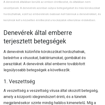
A denevérek általában kerülik az emberi érintkezést, és általában nem
veszélyesek. A denevérek azonban súlyos betegségeket és más kórokozókat
hordozhatnak, ezért az embereknek óvatosan kell bánniuk a denevérekkel, és
kerülniük kell a közvetlen érintkezést a kockázatok elkerülése érdekében.
Denevérek által emberre
terjesztett betegségek
A denevérek különféle kórokozókat hordozhatnak,
beleértve a vírusokat, baktériumokat, gombákat és
parazitákat. A denevérek által emberre továbbított
legsúlyosabb betegségek a következők:
1. Veszettség
A veszettség a veszettség vírusa által okozott betegség,
amely a központi idegrendszert érinti, és a tünetek
megjelenésekor szinte mindig halálos kimenetelű. Míg a