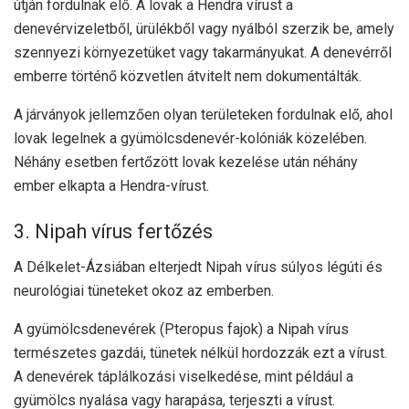
útján fordulnak elő. A lovak a Hendra vírust a
denevérvizeletből, ürülékből vagy nyálból szerzik be, amely
szennyezi környezetüket vagy takarmányukat. A denevérről
emberre történő közvetlen átvitelt nem dokumentálták.
A járványok jellemzően olyan területeken fordulnak elő, ahol
lovak legelnek a gyümölcsdenevér-kolóniák közelében.
Néhány esetben fertőzött lovak kezelése után néhány
ember elkapta a Hendra-vírust.
3. Nipah vírus fertőzés
A Délkelet-Ázsiában elterjedt Nipah vírus súlyos légúti és
neurológiai tüneteket okoz az emberben.
A gyümölcsdenevérek (Pteropus fajok) a Nipah vírus
természetes gazdái, tünetek nélkül hordozzák ezt a vírust.
A denevérek táplálkozási viselkedése, mint például a
gyümölcs nyalása vagy harapása, terjeszti a vírust.