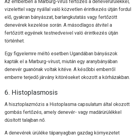
Az emberben a Marburg-vírus fertőzés a denevérürülékkel,
vizelettel vagy nyállal való közvetlen érintkezés útján fordul
elő, gyakran bányászat, barlangkutatás vagy fertőzött
denevérek kezelése során. A másodlagos átvitel a
fertőzött egyének testnedveivel való érintkezés útján
történhet.
Egy figyelemre méltó esetben Ugandában bányászok
kapták el a Marburg-vírust, miután egy aranybányában
denevér guanónak voltak kitéve. A későbbi emberről
emberre terjedő járvány kitöréseket okozott a kórházakban.
6. Histoplasmosis
A hisztoplazmózis a Histoplasma capsulatum által okozott
gombás fertőzés, amely denevér- vagy madárürülékkel
dúsított talajban nő.
A denevérek ürüléke tápanyagban gazdag környezetet