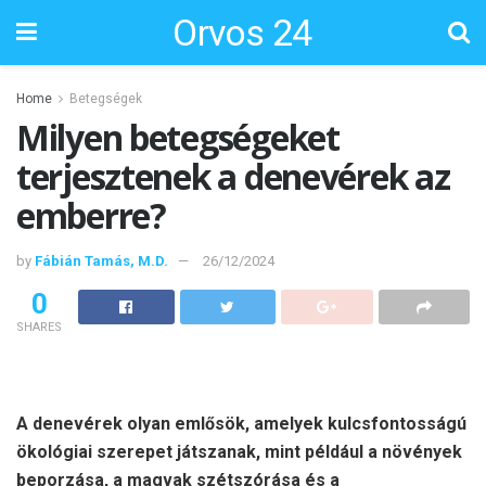
Orvos 24
Home
Betegségek
Milyen betegségeket
terjesztenek a denevérek az
emberre?
by
Fábián Tamás, M.D.
26/12/2024
0
SHARES
A denevérek olyan emlősök, amelyek kulcsfontosságú
ökológiai szerepet játszanak, mint például a növények
beporzása, a magvak szétszórása és a