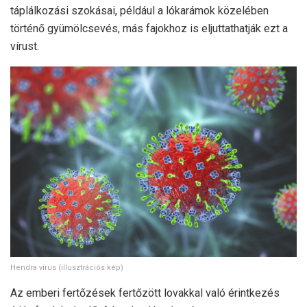
táplálkozási szokásai, például a lókarámok közelében
történő gyümölcsevés, más fajokhoz is eljuttathatják ezt a
vírust.
Hendra vírus (illusztrációs kép)
Az emberi fertőzések fertőzött lovakkal való érintkezés