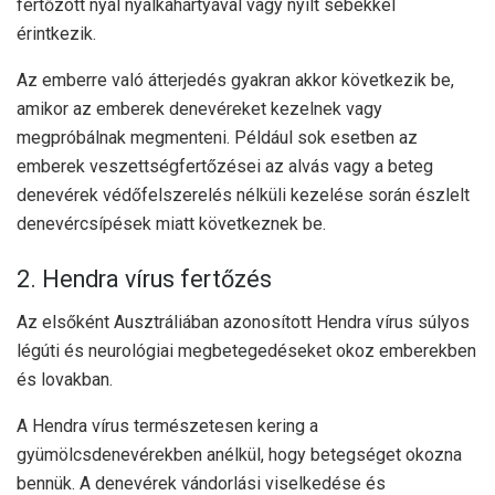
fertőzött nyál nyálkahártyával vagy nyílt sebekkel
érintkezik.
Az emberre való átterjedés gyakran akkor következik be,
amikor az emberek denevéreket kezelnek vagy
megpróbálnak megmenteni. Például sok esetben az
emberek veszettségfertőzései az alvás vagy a beteg
denevérek védőfelszerelés nélküli kezelése során észlelt
denevércsípések miatt következnek be.
2. Hendra vírus fertőzés
Az elsőként Ausztráliában azonosított Hendra vírus súlyos
légúti és neurológiai megbetegedéseket okoz emberekben
és lovakban.
A Hendra vírus természetesen kering a
gyümölcsdenevérekben anélkül, hogy betegséget okozna
bennük. A denevérek vándorlási viselkedése és