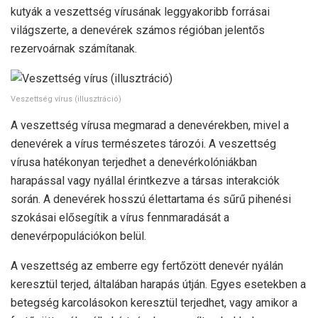
kutyák a veszettség vírusának leggyakoribb forrásai
világszerte, a denevérek számos régióban jelentős
rezervoárnak számítanak.
Veszettség vírus (illusztráció)
A veszettség vírusa megmarad a denevérekben, mivel a
denevérek a vírus természetes tározói. A veszettség
vírusa hatékonyan terjedhet a denevérkolóniákban
harapással vagy nyállal érintkezve a társas interakciók
során. A denevérek hosszú élettartama és sűrű pihenési
szokásai elősegítik a vírus fennmaradását a
denevérpopulációkon belül.
A veszettség az emberre egy fertőzött denevér nyálán
keresztül terjed, általában harapás útján. Egyes esetekben a
betegség karcolásokon keresztül terjedhet, vagy amikor a