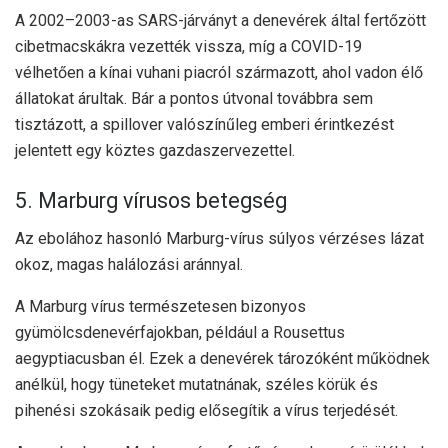
A 2002–2003-as SARS-járványt a denevérek által fertőzött
cibetmacskákra vezették vissza, míg a COVID-19
vélhetően a kínai vuhani piacról származott, ahol vadon élő
állatokat árultak. Bár a pontos útvonal továbbra sem
tisztázott, a spillover valószínűleg emberi érintkezést
jelentett egy köztes gazdaszervezettel.
5. Marburg vírusos betegség
Az ebolához hasonló Marburg-vírus súlyos vérzéses lázat
okoz, magas halálozási aránnyal.
A Marburg vírus természetesen bizonyos
gyümölcsdenevérfajokban, például a Rousettus
aegyptiacusban él. Ezek a denevérek tározóként működnek
anélkül, hogy tüneteket mutatnának, széles körük és
pihenési szokásaik pedig elősegítik a vírus terjedését.