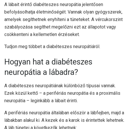
A lábait érintő diabéteszes neuropátia jelentősen
befolyásolhatja életminőségét. Vannak olyan gyógyszerek,
amelyek segíthetnek enyhíteni a tüneteket. A vércukorszint
szabályozása segíthet megelőzni ezt az állapotot vagy
csökkenteni a kellemetlen érzéseket.
Tudjon meg többet a diabéteszes neuropátiáról.
Hogyan hat a diabéteszes
neuropátia a lábadra?
A diabéteszes neuropátiának különböző típusai vannak.
Ezek közül kettő – a perifériás neuropátia és a proximális
neuropátia – leginkább a lábait érinti.
A perifériás neuropátia általában először a lábfejben, majd a
lábakban alakul ki. A kezek és a karok is érintettek lehetnek.
A láb tünetei a következők lehetnek: