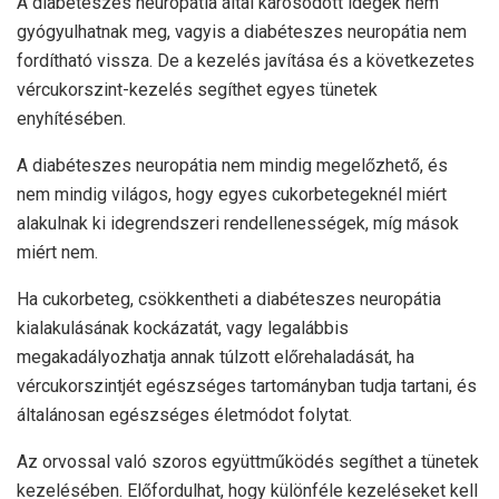
A diabéteszes neuropátia által károsodott idegek nem
gyógyulhatnak meg, vagyis a diabéteszes neuropátia nem
fordítható vissza. De a kezelés javítása és a következetes
vércukorszint-kezelés segíthet egyes tünetek
enyhítésében.
A diabéteszes neuropátia nem mindig megelőzhető, és
nem mindig világos, hogy egyes cukorbetegeknél miért
alakulnak ki idegrendszeri rendellenességek, míg mások
miért nem.
Ha cukorbeteg, csökkentheti a diabéteszes neuropátia
kialakulásának kockázatát, vagy legalábbis
megakadályozhatja annak túlzott előrehaladását, ha
vércukorszintjét egészséges tartományban tudja tartani, és
általánosan egészséges életmódot folytat.
Az orvossal való szoros együttműködés segíthet a tünetek
kezelésében. Előfordulhat, hogy különféle kezeléseket kell