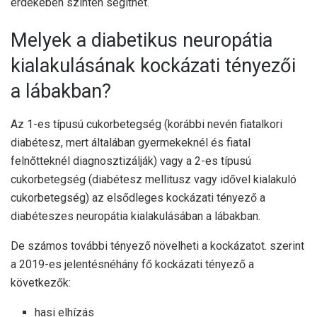
érdekében szintén segíthet.
Melyek a diabetikus neuropátia
kialakulásának kockázati tényezői
a lábakban?
Az 1-es típusú cukorbetegség (korábbi nevén fiatalkori
diabétesz, mert általában gyermekeknél és fiatal
felnőtteknél diagnosztizálják) vagy a 2-es típusú
cukorbetegség (diabétesz mellitusz vagy idővel kialakuló
cukorbetegség) az elsődleges kockázati tényező a
diabéteszes neuropátia kialakulásában a lábakban.
De számos további tényező növelheti a kockázatot. szerint
a
2019-es jelentés
néhány fő kockázati tényező a
következők:
hasi elhízás