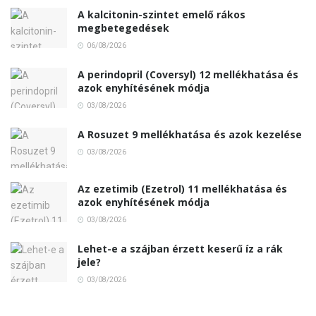
A kalcitonin-szintet emelő rákos
megbetegedések
06/08/2026
A perindopril (Coversyl) 12 mellékhatása és
azok enyhítésének módja
03/08/2026
A Rosuzet 9 mellékhatása és azok kezelése
03/08/2026
Az ezetimib (Ezetrol) 11 mellékhatása és
azok enyhítésének módja
03/08/2026
Lehet-e a szájban érzett keserű íz a rák
jele?
03/08/2026