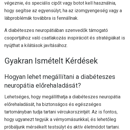
végeznie, és speciális cipőt vagy botot kell használnia,
hogy segítse az egyensúlyt, ha az izomgyengeség vagy a
lábproblémák továbbra is fennállnak.
A diabéteszes neuropátiában szenvedők támogató
csoportjához való csatlakozás inspirációt és stratégiákat is
nyújthat a kilátások javításához.
Gyakran Ismételt Kérdések
Hogyan lehet megállítani a diabéteszes
neuropátia előrehaladását?
Lehetséges, hogy megállíthatja a diabéteszes neuropátia
előrehaladását, ha biztonságos és egészséges
tartományban tudja tartani vércukorszintjét. Az is fontos,
hogy ugyanezt tegyük a vérnyomásunkkal, és lehetőleg
próbáljunk mérsékelt testsúlyt és aktív életmódot tartani.