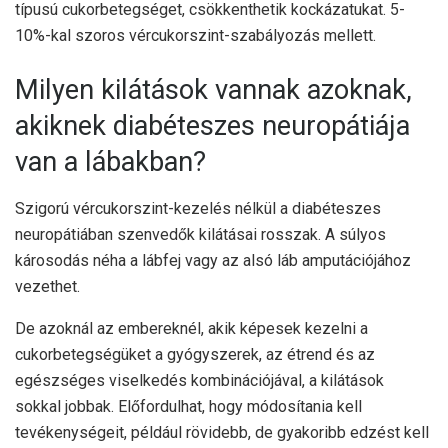
típusú cukorbetegséget, csökkenthetik kockázatukat. 5-
10%-kal szoros vércukorszint-szabályozás mellett.
Milyen kilátások vannak azoknak,
akiknek diabéteszes neuropátiája
van a lábakban?
Szigorú vércukorszint-kezelés nélkül a diabéteszes
neuropátiában szenvedők kilátásai rosszak. A súlyos
károsodás néha a lábfej vagy az alsó láb amputációjához
vezethet.
De azoknál az embereknél, akik képesek kezelni a
cukorbetegségüket a gyógyszerek, az étrend és az
egészséges viselkedés kombinációjával, a kilátások
sokkal jobbak. Előfordulhat, hogy módosítania kell
tevékenységeit, például rövidebb, de gyakoribb edzést kell