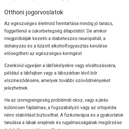
Otthoni jogorvoslatok
Az egészséges életmód fenntartása mindig jó tanács,
függetlenül a cukorbetegség állapotától. De amikor
megpróbálják kezelni a diabéteszes neuropátiát, a
dohányzás és a túlzott alkoholfogyasztás kerülése
elősegítheti az egészséges keringést.
Ezenkívül ügyeljen a lábfekélyekre vagy elváltozásokra,
például a lábfejben vagy a lábszárban lévő bőr
elszíneződésére, amelyek további szövődményeket
jelezhetnek.
Ha az izomgyengeség problémát okoz, vagy a járás
különösen fájdalmas, a fogszabályzó vagy az ortopédia
némi stabilitást biztosíthat. A fizikoterápia és a gyakorlatok
tanulása a lábak erejének és rugalmasságának megőrzése