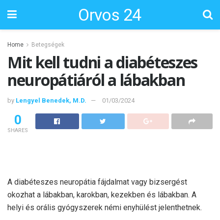
Orvos 24
Home
Betegségek
Mit kell tudni a diabéteszes
neuropátiáról a lábakban
by
Lengyel Benedek, M.D.
01/03/2024
0
SHARES
A diabéteszes neuropátia fájdalmat vagy bizsergést
okozhat a lábakban, karokban, kezekben és lábakban. A
helyi és orális gyógyszerek némi enyhülést jelenthetnek.