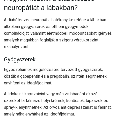
neuropátiát a lábakban?
A diabéteszes neuropátia hatékony kezelése a lábakban
általában gyógyszerek és otthoni gyógymódok
kombinációját, valamint életmódbeli módosításokat igényel,
amelyek magukban foglalják a szigorú vércukorszint-
szabályozást.
Gyógyszerek
Egyes rohamok megelőzésére tervezett gyógyszerek,
köztük a gabapentin és a pregabalin, szintén segíthetnek
enyhíteni az idegfájdalmat.
A lidokaint, kapszaicint vagy más zsibbadást okozó
szereket tartalmazó helyi krémek, kenőcsök, tapaszok és
spray-k enyhíthetnek. Az orvos antidepresszánst is felírhat,
amely néha enyhítheti az idegfájdalmat.