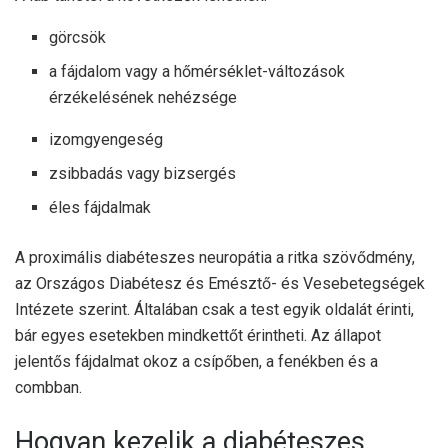
görcsök
a fájdalom vagy a hőmérséklet-változások
érzékelésének nehézsége
izomgyengeség
zsibbadás vagy bizsergés
éles fájdalmak
A proximális diabéteszes neuropátia a
ritka szövődmény
,
az Országos Diabétesz és Emésztő- és Vesebetegségek
Intézete szerint. Általában csak a test egyik oldalát érinti,
bár egyes esetekben mindkettőt érintheti. Az állapot
jelentős fájdalmat okoz a csípőben, a fenékben és a
combban.
Hogyan kezelik a diabéteszes