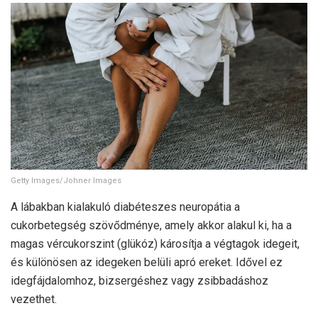
Getty Images/Johner Images
A lábakban kialakuló diabéteszes neuropátia a
cukorbetegség szövődménye, amely akkor alakul ki, ha a
magas vércukorszint (glükóz) károsítja a végtagok idegeit,
és különösen az idegeken belüli apró ereket. Idővel ez
idegfájdalomhoz, bizsergéshez vagy zsibbadáshoz
vezethet.