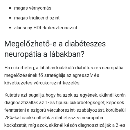
magas vérnyomás
magas triglicerid szint
alacsony HDL-koleszterinszint
Megelőzhető-e a diabéteszes
neuropátia a lábakban?
Ha cukorbeteg, a lábában kialakuló diabéteszes neuropátia
megelőzésének fő stratégiája az agresszív és
következetes vércukorszint-kezelés.
Kutatás
azt sugallja, hogy ha azok az egyének, akiknél korán
diagnosztizálták az 1-es típusú cukorbetegséget, képesek
fenntartani a szigorú vércukorszint-szabályozást, körülbelül
78%-kal csökkenthetik a diabéteszes neuropátia
kockázatát, míg azok, akiknél későn diagnosztizálják a 2-es