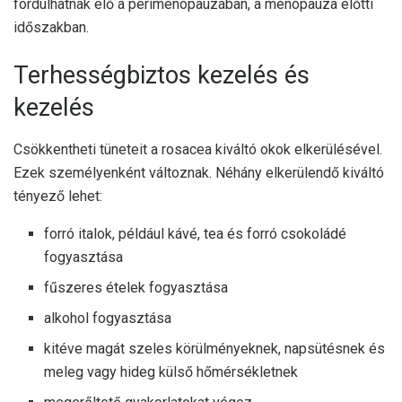
fordulhatnak elő a perimenopauzában, a menopauza előtti
időszakban.
Terhességbiztos kezelés és
kezelés
Csökkentheti tüneteit a rosacea kiváltó okok elkerülésével.
Ezek személyenként változnak. Néhány elkerülendő kiváltó
tényező lehet:
forró italok, például kávé, tea és forró csokoládé
fogyasztása
fűszeres ételek fogyasztása
alkohol fogyasztása
kitéve magát szeles körülményeknek, napsütésnek és
meleg vagy hideg külső hőmérsékletnek