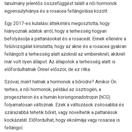
tanulmány jelentős összefüggést talált a női hormonok
egyensúlyhiánya és a rosacea fellángolása között.
Egy 2017-es kutatási áttekintés megosztotta, hogy
hiányoznak adatok arról, hogy a terhesség hogyan
befolyásolja a pattanásokat és a rosaceát. Ennek ellenére a
felülvizsgálat kimutatta, hogy az akne és a rosacea gyakran
fellángolt a terhesség alatt azoknál az embereknél, akiknél
már volt ilyen állapot. Az állapotok a terhesség alatt is
előfordulhatnak Önnel először, de ez ritka.
Szóval, miért hatnak a hormonok a bőrödre? Amikor Ön
terhes, a női hormonok, például az ösztrogén, a
progeszteron és a humán koriongonadotropin (hCG)
folyamatosan változnak. Ezek a változások zsírosabbá és
szárazabbá tehetik bőrét, vagy növelhetik a pattanások
kockázatát. Előfordulhat, hogy ekcémája vagy rosacea is
fellángol.