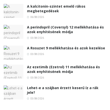
A kalcitonin-szintet emelő rákos
megbetegedések
06/08/2026
A perindopril (Coversyl) 12 mellékhatása és
azok enyhítésének módja
03/08/2026
A Rosuzet 9 mellékhatása és azok kezelése
03/08/2026
Az ezetimib (Ezetrol) 11 mellékhatása és
azok enyhítésének módja
03/08/2026
Lehet-e a szájban érzett keserű íz a rák
jele?
03/08/2026