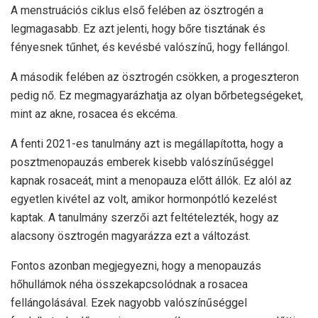
A menstruációs ciklus első felében az ösztrogén a
legmagasabb. Ez azt jelenti, hogy bőre tisztának és
fényesnek tűnhet, és kevésbé valószínű, hogy fellángol.
A második felében az ösztrogén csökken, a progeszteron
pedig nő. Ez megmagyarázhatja az olyan bőrbetegségeket,
mint az akne, rosacea és ekcéma.
A fenti 2021-es tanulmány azt is megállapította, hogy a
posztmenopauzás emberek kisebb valószínűséggel
kapnak rosaceát, mint a menopauza előtt állók. Ez alól az
egyetlen kivétel az volt, amikor hormonpótló kezelést
kaptak. A tanulmány szerzői azt feltételezték, hogy az
alacsony ösztrogén magyarázza ezt a változást.
Fontos azonban megjegyezni, hogy a menopauzás
hőhullámok néha összekapcsolódnak a rosacea
fellángolásával. Ezek nagyobb valószínűséggel