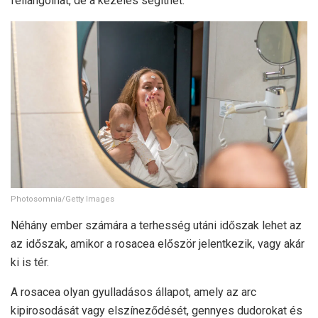
fellángolhat, de a kezelés segíthet.
Photosomnia/Getty Images
Néhány ember számára a terhesség utáni időszak lehet az
az időszak, amikor a rosacea először jelentkezik, vagy akár
ki is tér.
A rosacea olyan gyulladásos állapot, amely az arc
kipirosodását vagy elszíneződését, gennyes dudorokat és