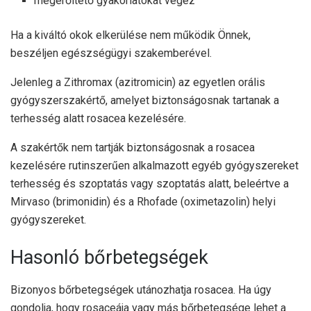
megerőltető gyakorlatokat végez
Ha a kiváltó okok elkerülése nem működik Önnek,
beszéljen egészségügyi szakemberével.
Jelenleg a Zithromax (azitromicin) az egyetlen orális
gyógyszerszakértő, amelyet biztonságosnak tartanak a
terhesség alatt rosacea kezelésére.
A szakértők nem tartják biztonságosnak a rosacea
kezelésére rutinszerűen alkalmazott egyéb gyógyszereket
terhesség és szoptatás vagy szoptatás alatt, beleértve a
Mirvaso (brimonidin) és a Rhofade (oximetazolin) helyi
gyógyszereket.
Hasonló bőrbetegségek
Bizonyos bőrbetegségek
utánozhatja
rosacea. Ha úgy
gondolja, hogy rosaceája vagy más bőrbetegsége lehet a