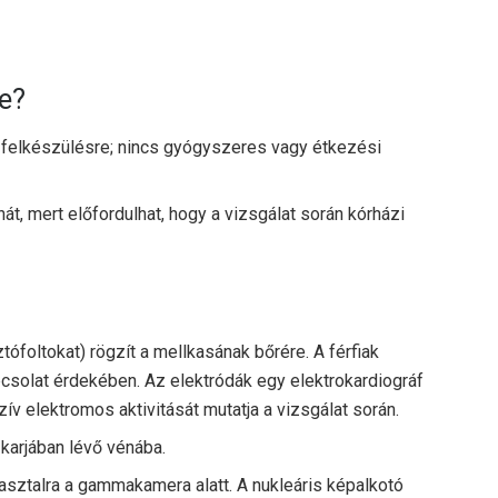
re?
 felkészülésre; nincs gyógyszeres vagy étkezési
át, mert előfordulhat, hogy a vizsgálat során kórházi
tófoltokat) rögzít a mellkasának bőrére. A férfiak
pcsolat érdekében. Az elektródák egy elektrokardiográf
ív elektromos aktivitását mutatja a vizsgálat során.
 karjában lévő vénába.
asztalra a gammakamera alatt. A nukleáris képalkotó