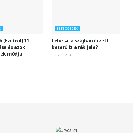
K
BETEGSÉGEK
 (Ezetrol) 11
Lehet-e a szájban érzett
sa és azok
keserű íz a rák jele?
nek módja
03/08/2026