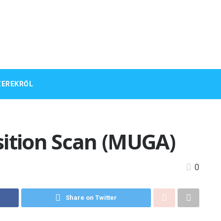
ZEREKRŐL
sition Scan (MUGA)
0
Share on Twitter