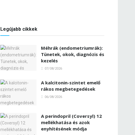
Legújabb cikkek
Méhrák (endometriumrák):
Tünetek, okok, diagnózis és
kezelés
07/08/2026
A kalcitonin-szintet emelő
rákos megbetegedések
06/08/2026
A perindopril (Coversyl) 12
mellékhatása és azok
enyhítésének módja