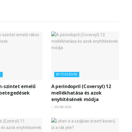
K
BETEGSÉGEK
in-szintet emelő
A perindopril (Coversyl) 12
betegedések
mellékhatása és azok
enyhítésének módja
03/08/2026