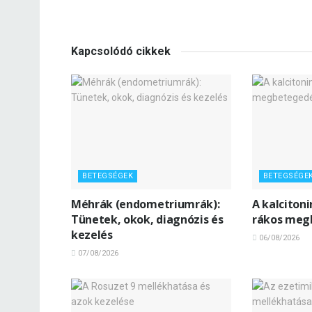
Kapcsolódó cikkek
BETEGSÉGEK
BETEGSÉGE
Méhrák (endometriumrák):
A kalciton
Tünetek, okok, diagnózis és
rákos meg
kezelés
06/08/2026
07/08/2026