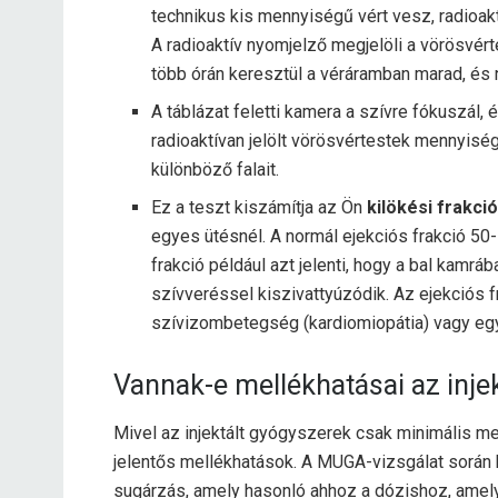
technikus kis mennyiségű vért vesz, radioakt
A radioaktív nyomjelző megjelöli a vörösvért
több órán keresztül a véráramban marad, és 
A táblázat feletti kamera a szívre fókuszál,
radioaktívan jelölt vörösvértestek mennyis
különböző falait.
Ez a teszt kiszámítja az Ön
kilökési frakci
egyes ütésnél. A normál ejekciós frakció 50
frakció például azt jelenti, hogy a bal kam
szívveréssel kiszivattyúzódik. Az ejekciós 
szívizombetegség (kardiomiopátia) vagy egy
Vannak-e mellékhatásai az inje
Mivel az injektált gyógyszerek csak minimális 
jelentős mellékhatások. A MUGA-vizsgálat során 
sugárzás, amely hasonló ahhoz a dózishoz, amely