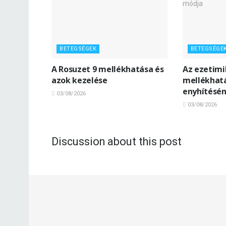
BETEGSÉGEK
BETEGSÉGE
A Rosuzet 9 mellékhatása és
Az ezetimib
azok kezelése
mellékhatá
enyhítésé
03/08/2026
03/08/2026
Discussion about this post