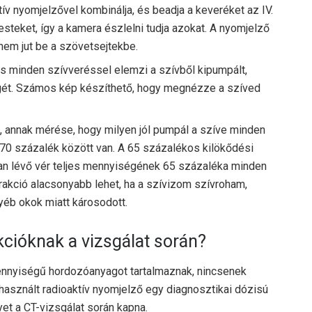
ív nyomjelzővel kombinálja, és beadja a keveréket az IV.
esteket, így a kamera észlelni tudja azokat. A nyomjelző
nem jut be a szövetsejtekbe.
 és minden szívveréssel elemzi a szívből kipumpált,
égét. Számos kép készíthető, hogy megnézze a szíved
ó
, annak mérése, hogy milyen jól pumpál a szíve minden
-70 százalék között van. A 65 százalékos kilökődési
rában lévő vér teljes mennyiségének 65 százaléka minden
frakció alacsonyabb lehet, ha a szívizom szívroham,
éb okok miatt károsodott.
kcióknak a vizsgálat során?
mennyiségű hordozóanyagot tartalmaznak, nincsenek
használt radioaktív nyomjelző egy diagnosztikai dózisú
et a CT-vizsgálat során kapna.