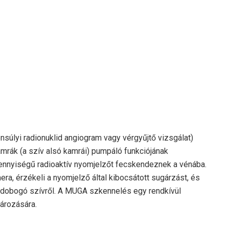
súlyi radionuklid angiogram vagy vérgyűjtő vizsgálat)
amrák (a szív alsó kamrái) pumpáló funkciójának
mennyiségű radioaktív nyomjelzőt fecskendeznek a vénába.
a, érzékeli a nyomjelző által kibocsátott sugárzást, és
a dobogó szívről. A MUGA szkennelés egy rendkívül
ározására.