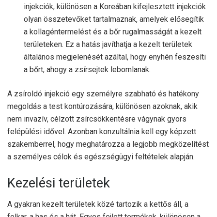
injekciók, különösen a Koreában kifejlesztett injekciók
olyan összetevőket tartalmaznak, amelyek elősegítik
a kollagéntermelést és a bőr rugalmasságát a kezelt
területeken. Ez a hatás javíthatja a kezelt területek
általános megjelenését azáltal, hogy enyhén feszesíti
a bőrt, ahogy a zsírsejtek lebomlanak.
A zsíroldó injekció egy személyre szabható és hatékony
megoldás a test kontúrozására, különösen azoknak, akik
nem invazív, célzott zsírcsökkentésre vágynak gyors
felépülési idővel. Azonban konzultálnia kell egy képzett
szakemberrel, hogy meghatározza a legjobb megközelítést
a személyes célok és egészségügyi feltételek alapján.
Kezelési területek
A gyakran kezelt területek közé tartozik a kettős áll, a
felkar, a has és a hát. Egyes fejlett termékek, különösen a