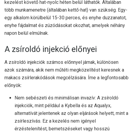
kezelést követő hat-nyolc héten belül láthatók. Általában
több munkamenetre (általában kettő-hat) van szükség. Egy-
egy alkalom körülbelül 15-30 perces, és enyhe duzzanatot,
enyhe fájdalmat és zúzódásokat okozhat, amelyek néhány
napon belül elmúlnak.
A zsíroldó injekció előnyei
A zsíroldó injekciók számos előnnyel járnak, különösen
azok számára, akik nem műtéti megközelítést keresnek a
makacs zsírlerakódások megcélzására. Íme a legfontosabb
előnyök:
Nem sebészeti és minimálisan invazív: A zsíroldó
injekciók, mint például a Kybella és az Aqualyx,
alternatívát jelentenek az olyan eljárások helyett, mint a
zsírleszívás. Ez a kezelés nem igényel
érzéstelenítést, bemetszéseket vagy hosszú