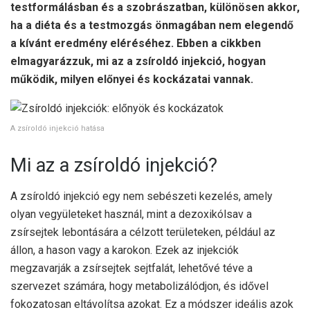
testformálásban és a szobrászatban, különösen akkor,
ha a diéta és a testmozgás önmagában nem elegendő
a kívánt eredmény eléréséhez. Ebben a cikkben
elmagyarázzuk, mi az a zsíroldó injekció, hogyan
működik, milyen előnyei és kockázatai vannak.
A zsíroldó injekció hatása
Mi az a zsíroldó injekció?
A zsíroldó injekció egy nem sebészeti kezelés, amely
olyan vegyületeket használ, mint a dezoxikólsav a
zsírsejtek lebontására a célzott területeken, például az
állon, a hason vagy a karokon. Ezek az injekciók
megzavarják a zsírsejtek sejtfalát, lehetővé téve a
szervezet számára, hogy metabolizálódjon, és idővel
fokozatosan eltávolítsa azokat. Ez a módszer ideális azok