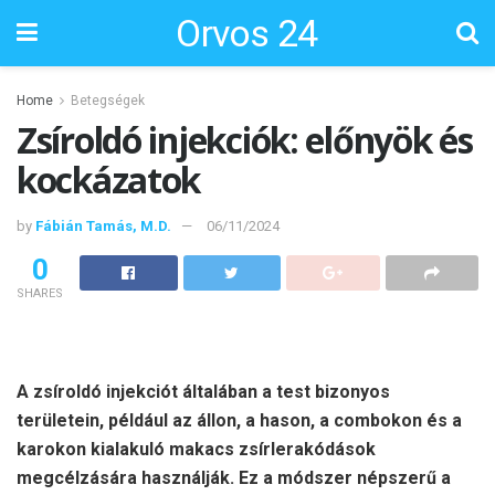
Orvos 24
Home
Betegségek
Zsíroldó injekciók: előnyök és
kockázatok
by
Fábián Tamás, M.D.
06/11/2024
0
SHARES
A zsíroldó injekciót általában a test bizonyos
területein, például az állon, a hason, a combokon és a
karokon kialakuló makacs zsírlerakódások
megcélzására használják. Ez a módszer népszerű a