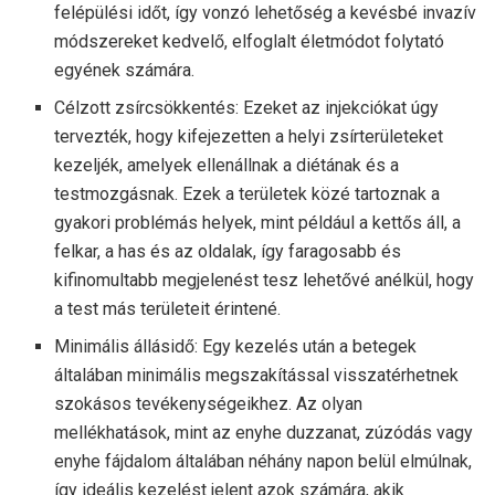
felépülési időt, így vonzó lehetőség a kevésbé invazív
módszereket kedvelő, elfoglalt életmódot folytató
egyének számára.
Célzott zsírcsökkentés: Ezeket az injekciókat úgy
tervezték, hogy kifejezetten a helyi zsírterületeket
kezeljék, amelyek ellenállnak a diétának és a
testmozgásnak. Ezek a területek közé tartoznak a
gyakori problémás helyek, mint például a kettős áll, a
felkar, a has és az oldalak, így faragosabb és
kifinomultabb megjelenést tesz lehetővé anélkül, hogy
a test más területeit érintené.
Minimális állásidő: Egy kezelés után a betegek
általában minimális megszakítással visszatérhetnek
szokásos tevékenységeikhez. Az olyan
mellékhatások, mint az enyhe duzzanat, zúzódás vagy
enyhe fájdalom általában néhány napon belül elmúlnak,
így ideális kezelést jelent azok számára, akik