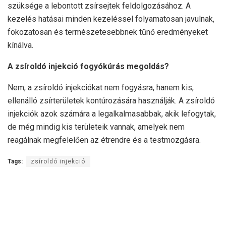
szüksége a lebontott zsírsejtek feldolgozásához. A
kezelés hatásai minden kezeléssel folyamatosan javulnak,
fokozatosan és természetesebbnek tűnő eredményeket
kínálva.
A zsíroldó injekció fogyókúrás megoldás?
Nem, a zsíroldó injekciókat nem fogyásra, hanem kis,
ellenálló zsírterületek kontúrozására használják. A zsíroldó
injekciók azok számára a legalkalmasabbak, akik lefogytak,
de még mindig kis területeik vannak, amelyek nem
reagálnak megfelelően az étrendre és a testmozgásra.
Tags:
zsíroldó injekció