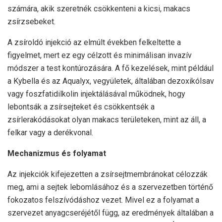
számára, akik szeretnék csökkenteni a kicsi, makacs
zsírzsebeket.
A zsíroldó injekció az elmúlt években felkeltette a
figyelmet, mert ez egy célzott és minimálisan invazív
módszer a test kontúrozására. A fő kezelések, mint például
a Kybella és az Aqualyx, vegyületek, általában dezoxikólsav
vagy foszfatidilkolin injektálásával működnek, hogy
lebontsák a zsírsejteket és csökkentsék a
zsírlerakódásokat olyan makacs területeken, mint az áll, a
felkar vagy a derékvonal.
Mechanizmus és folyamat
Az injekciók kifejezetten a zsírsejtmembránokat célozzák
meg, ami a sejtek lebomlásához és a szervezetben történő
fokozatos felszívódáshoz vezet. Mivel ez a folyamat a
szervezet anyagcseréjétől függ, az eredmények általában a