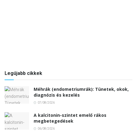
Legújabb cikkek
Méhrák (endometriumrák): Tünetek, okok,
diagnózis és kezelés
07/08/2026
A kalcitonin-szintet emelő rákos
megbetegedések
06/08/2026