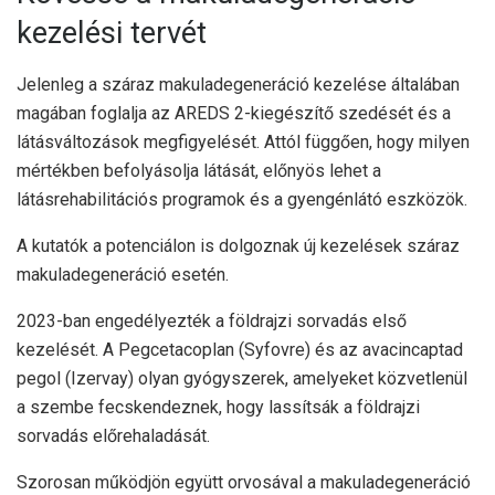
kezelési tervét
Jelenleg a száraz makuladegeneráció kezelése általában
magában foglalja az AREDS 2-kiegészítő szedését és a
látásváltozások megfigyelését. Attól függően, hogy milyen
mértékben befolyásolja látását, előnyös lehet a
látásrehabilitációs programok és a gyengénlátó eszközök.
A kutatók a potenciálon is dolgoznak
új kezelések
száraz
makuladegeneráció esetén.
2023-ban engedélyezték a földrajzi sorvadás első
kezelését. A Pegcetacoplan (Syfovre) és az avacincaptad
pegol (Izervay) olyan gyógyszerek, amelyeket közvetlenül
a szembe fecskendeznek, hogy lassítsák a földrajzi
sorvadás előrehaladását.
Szorosan működjön együtt orvosával a makuladegeneráció