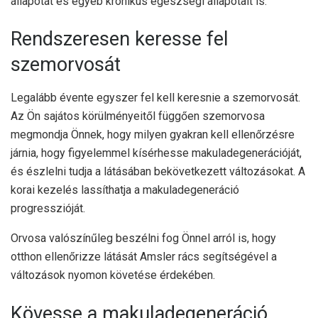
állapotát és egyéb krónikus egészségi állapotait is.
Rendszeresen keresse fel
szemorvosát
Legalább évente egyszer fel kell keresnie a szemorvosát.
Az Ön sajátos körülményeitől függően szemorvosa
megmondja Önnek, hogy milyen gyakran kell ellenőrzésre
járnia, hogy figyelemmel kísérhesse makuladegenerációját,
és észlelni tudja a látásában bekövetkezett változásokat. A
korai kezelés lassíthatja a makuladegeneráció
progresszióját.
Orvosa valószínűleg beszélni fog Önnel arról is, hogy
otthon ellenőrizze látását Amsler rács segítségével a
változások nyomon követése érdekében.
Kövesse a makuladegeneráció