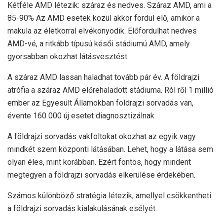
Kétféle AMD létezik: száraz és nedves. Száraz AMD, ami a
85-90%
Az AMD esetek közül akkor fordul elő, amikor a
makula az életkorral elvékonyodik. Előfordulhat nedves
AMD-vé, a
ritkább
típusú késői stádiumú AMD, amely
gyorsabban okozhat látásvesztést.
A száraz AMD lassan haladhat tovább
pár év
. A földrajzi
atrófia a száraz AMD előrehaladott stádiuma. Ról ről
1 millió
ember
az Egyesült Államokban földrajzi sorvadás van,
évente 160 000 új esetet diagnosztizálnak.
A földrajzi sorvadás vakfoltokat okozhat az egyik vagy
mindkét szem központi látásában. Lehet, hogy a látása sem
olyan éles, mint korábban. Ezért fontos, hogy mindent
megtegyen a földrajzi sorvadás elkerülése érdekében.
Számos különböző stratégia létezik, amellyel csökkentheti
a földrajzi sorvadás kialakulásának esélyét.