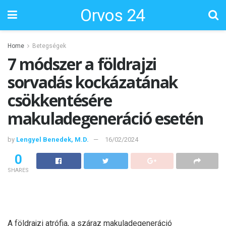
Orvos 24
Home
Betegségek
7 módszer a földrajzi
sorvadás kockázatának
csökkentésére
makuladegeneráció esetén
by
Lengyel Benedek, M.D.
16/02/2024
0
SHARES
A földrajzi atrófia, a száraz makuladegeneráció