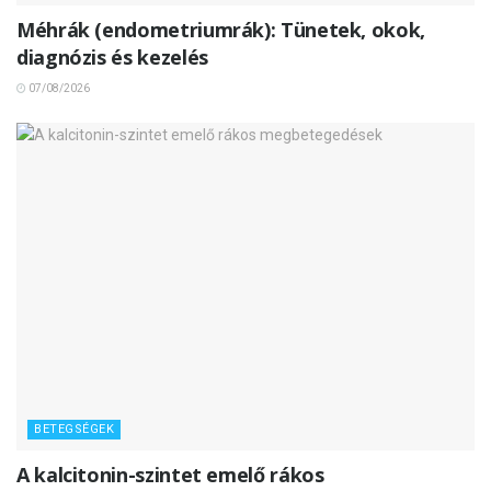
Méhrák (endometriumrák): Tünetek, okok,
diagnózis és kezelés
07/08/2026
BETEGSÉGEK
A kalcitonin-szintet emelő rákos