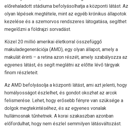
előrehaladott stádiuma befolyásolhatja a központi látást. Az
olyan lépések megtétele, mint az egyéb krónikus állapotok
kezelése és a szemorvos rendszeres látogatása, segíthet
megelőzni a földrajzi sorvadást.
Közel
20 millió amerikai
életkorral összefüggő
makuladegenerációja (AMD), egy olyan állapot, amely a
makulát érinti – a retina azon részét, amely szabályozza az
egyenes látást, és segít meglátni az előtte lévő tárgyak
finom részleteit.
Az AMD befolyásolja a központi látást, ami azt jelenti, hogy
homályosságot észlelhet, és gondot okozhat az arcok
felismerése. Lehet, hogy erősebb fényre van szüksége a
dolgok megtekintéséhez, és az egyenes vonalak
hullámosnak tűnhetnek. A korai szakaszban azonban
előfordulhat, hogy nem észlel semmilyen látásváltozást.