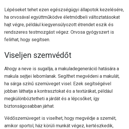
Lépéseket tehet ezen egészségügyi állapotok kezelésére,
ha orvosával együttműködve életmódbeli változtatásokat
hajt végre, például kiegyensúlyozott étrendet eszik és
rendszeres testmozgást végez. Orvosa gyógyszert is
felírhat, hogy segítsen.
Viseljen szemvédőt
Ahogy a neve is sugallja, a makuladegeneráció hatására a
makula sejtjei lebomlanak. Segíthet megvédeni a makulát,
ha sárga színű szemüveget visel. Ezek segítségével
jobban láthatja a kontrasztokat és a textúrákat, például
megkülönböztetheti a járdát és a lépcsőket, így
biztonságosabban járhat.
Védőszemüveget is viselhet, hogy megvédje a szemét,
amikor sportol, ház körüli munkát végez, kertészkedik,