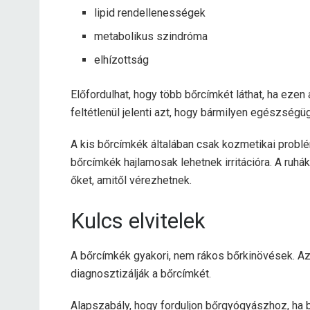
lipid rendellenességek
metabolikus szindróma
elhízottság
Előfordulhat, hogy több bőrcímkét láthat, ha ezen 
feltétlenül jelenti azt, hogy bármilyen egészségügy
A kis bőrcímkék általában csak kozmetikai pro
bőrcímkék hajlamosak lehetnek irritációra. A ruh
őket, amitől vérezhetnek.
Kulcs elvitelek
A bőrcímkék gyakori, nem rákos bőrkinövések. Az
diagnosztizálják a bőrcímkét.
Alapszabály, hogy forduljon bőrgyógyászhoz, ha 