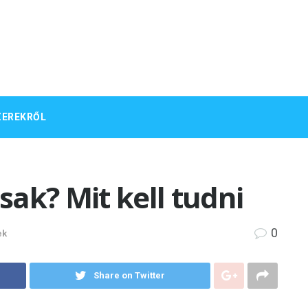
ZEREKRŐL
ak? Mit kell tudni
0
ek
Share on Twitter