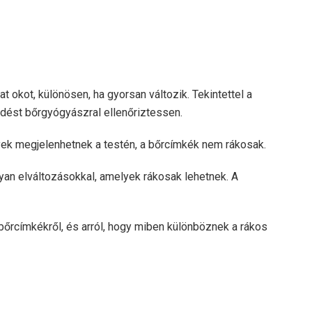
 okot, különösen, ha gyorsan változik. Tekintettel a
edést bőrgyógyászral ellenőriztessen.
yek megjelenhetnek a testén, a bőrcímkék nem rákosak.
an elváltozásokkal, amelyek rákosak lehetnek. A
bőrcímkékről, és arról, hogy miben különböznek a rákos