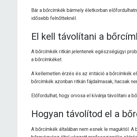
Bár a bőrcímkék bármely életkorban előfordulhatn
idősebb felnőtteknél.
El kell távolítani a bőrcí
A bőrcímkék ritkán jelentenek egészségügyi probl
a bőrcímkéket.
A kellemetlen érzés és az irritáció a bőrcímkék e
bőrcímkék azonban ritkán fájdalmasak, hacsak nem
Előfordulhat, hogy orvosa el kívánja távolítani a b
Hogyan távolítod el a bő
A bőrcímkék általában nem esnek le maguktól. A b