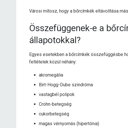
Városi mítosz, hogy a bőrcímkék eltávolítása m
Összefüggenek-e a bőrc
állapotokkal?
Egyes esetekben a bőrcímkék összefüggésbe ho
feltételek közül néhány:
akromegália
Birt-Hogg-Dube szindróma
vastagbél polipok
Crohn-betegség
cukorbetegség
magas vérnyomás (hipertónia)