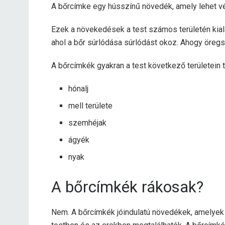
A bőrcímke egy hússzínű növedék, amely lehet vé
Ezek a növekedések a test számos területén kial
ahol a bőr súrlódása súrlódást okoz. Ahogy öregs
A bőrcímkék gyakran a test következő területein t
hónalj
mell területe
szemhéjak
ágyék
nyak
A bőrcímkék rákosak?
Nem. A bőrcímkék jóindulatú növedékek, amelyek k