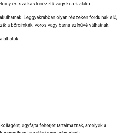
kony és szálkás kinézetű vagy kerek alakú.
akulhatnak. Leggyakrabban olyan részeken fordulnak elő,
zik a bőrcímkék, vörös vagy barna színűvé válhatnak.
alálhatók:
ollagént, egyfajta fehérjét tartalmaznak, amelyek a