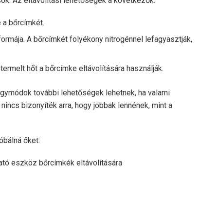
sok. Az eltávolítási lehetőségek a következők:
 a bőrcímkét.
ormája. A bőrcímkét folyékony nitrogénnel lefagyasztják,
termelt hőt a bőrcímke eltávolítására használják.
ógymódok további lehetőségek lehetnek, ha valami
nincs bizonyíték arra, hogy jobbak lennének, mint a
óbálná őket:
tó eszköz bőrcímkék eltávolítására