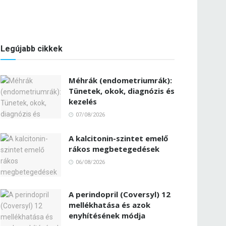
Legújabb cikkek
Méhrák (endometriumrák):
Tünetek, okok, diagnózis és
kezelés
07/08/2026
A kalcitonin-szintet emelő
rákos megbetegedések
06/08/2026
A perindopril (Coversyl) 12
mellékhatása és azok
enyhítésének módja