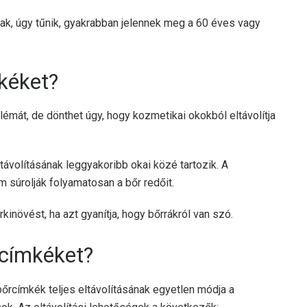
ak, úgy tűnik, gyakrabban jelennek meg a 60 éves vagy
mkéket?
émát, de dönthet úgy, hogy kozmetikai okokból eltávolítja
ltávolításának leggyakoribb okai közé tartozik. A
 súrolják folyamatosan a bőr redőit.
őrkinövést, ha azt gyanítja, hogy bőrrákról van szó.
rcímkéket?
őrcímkék teljes eltávolításának egyetlen módja a