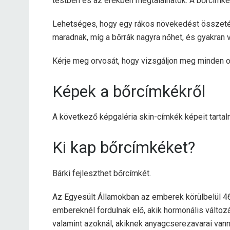
testben és az erekben megtalálhatók. A bőrcímk
Lehetséges, hogy egy rákos növekedést összetév
maradnak, míg a bőrrák nagyra nőhet, és gyakran 
Kérje meg orvosát, hogy vizsgáljon meg minden o
Képek a bőrcímkékről
A következő képgaléria skin-címkék képeit tart
Ki kap bőrcímkéket?
Bárki fejleszthet bőrcímkét.
Az Egyesült Államokban az emberek körülbelül 4
embereknél fordulnak elő, akik hormonális változ
valamint azoknál, akiknek anyagcserezavarai vann