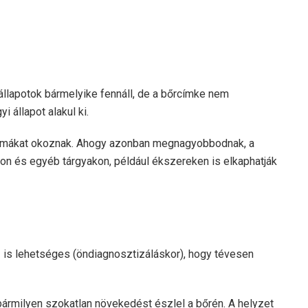
állapotok bármelyike ​​fennáll, de a bőrcímke nem
i állapot alakul ki.
blémákat okoznak. Ahogy azonban megnagyobbodnak, a
ákon és egyéb tárgyakon, például ékszereken is elkaphatják
 is lehetséges (öndiagnosztizáláskor), hogy tévesen
bármilyen szokatlan növekedést észlel a bőrén. A helyzet