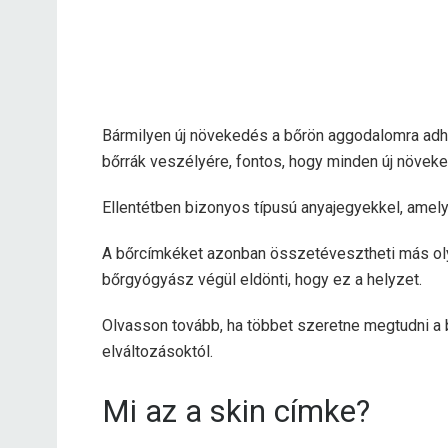
Bármilyen új növekedés a bőrön aggodalomra adhat
bőrrák veszélyére, fontos, hogy minden új növek
Ellentétben bizonyos típusú anyajegyekkel, amel
A bőrcímkéket azonban összetévesztheti más oly
bőrgyógyász végül eldönti, hogy ez a helyzet.
Olvasson tovább, ha többet szeretne megtudni a 
elváltozásoktól.
Mi az a skin címke?