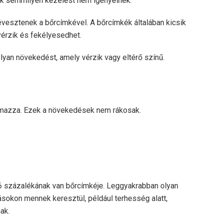
ék semmilyen kezelést nem igényelnek.
esztenek a bőrcímkével. A bőrcímkék általában kicsik
vérzik és fekélyesedhet.
lyan növekedést, amely vérzik vagy eltérő színű.
almazza. Ezek a növekedések nem rákosak.
6 százalékának van bőrcímkéje. Leggyakrabban olyan
ásokon mennek keresztül, például terhesség alatt,
ak.