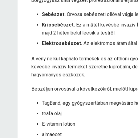
bőrgyógyász által végzett professzionális eljárá
Sebészet.
Orvosa sebészeti ollóval vágja le
Kriosebészet.
Ez a műtét kevésbé invazív f
majd 2 héten belül leesik a testről.
Elektrosebészet.
Az elektromos áram által 
A vény nélkül kapható termékek és az otthoni gy
kevésbé invazív terméket szeretne kipróbálni, de 
hagyományos eszközök.
Beszéljen orvosával a következőkről, mielőtt kipr
TagBand, egy gyógyszertárban megvásárolha
teafa olaj
E-vitamin lotion
almaecet