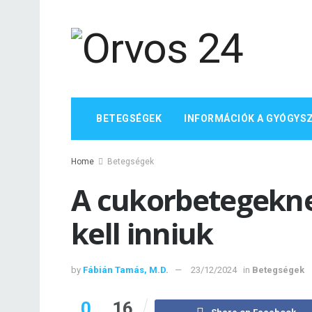
BETEGSÉGEK
INFORMÁCIÓK A GYÓGYS
Home
Betegségek
A cukorbetegekn
kell inniuk
by
Fábián Tamás, M.D.
23/12/2024
in
Betegségek
0
16