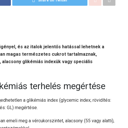
Share on Twitter
nyel, és az italok jelentős hatással lehetnek a
ában magas természetes cukrot tartalmaznak,
 alacsony glikémiás indexük vagy speciális
likémiás terhelés megértése
dhetetlen a glikémiás index (glycemic index; rövidítés:
ítés: GL) megértése.
san emeli meg a vércukorszintet, alacsony (55 vagy alatti),