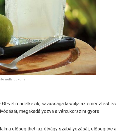
mlé nulla cukorral
y GI-vel rendelkezik, savassága lassítja az emésztést és
ívódását, megakadályozva a vércukorszint gyors
rtalma elősegítheti az étvágy szabályozását, elősegítve a