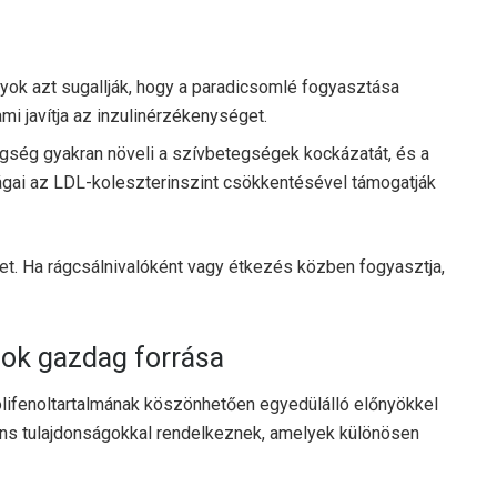
yok azt sugallják, hogy a paradicsomlé fogyasztása
mi javítja az inzulinérzékenységet.
gség gyakran növeli a szívbetegségek kockázatát, és a
gai az LDL-koleszterinszint csökkentésével támogatják
t. Ha rágcsálnivalóként vagy étkezés közben fogyasztja,
sok gazdag forrása
olifenoltartalmának köszönhetően egyedülálló előnyökkel
dáns tulajdonságokkal rendelkeznek, amelyek különösen