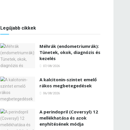
Legújabb cikkek
Méhrák (endometriumrák):
Tünetek, okok, diagnózis és
kezelés
07/08/2026
A kalcitonin-szintet emelő
rákos megbetegedések
06/08/2026
A perindopril (Coversyl) 12
mellékhatása és azok
enyhítésének módja