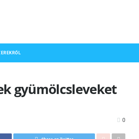
ZEREKRŐL
ek gyümölcsleveket
0