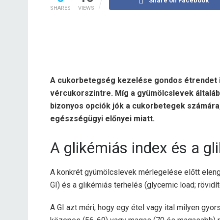
Share on Facebook
SHARES
VIEWS
A cukorbetegség kezelése gondos étrendet igé
vércukorszintre. Míg a gyümölcslevek által
bizonyos opciók jók a cukorbetegek számára,
egészségügyi előnyei miatt.
A glikémiás index és a g
A konkrét gyümölcslevek mérlegelése előtt elenge
GI) és a glikémiás terhelés (glycemic load; rövid
A GI azt méri, hogy egy étel vagy ital milyen gyor