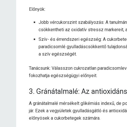
Előnyök:
Jobb vércukorszint szabályozás: A tanulmán
csökkentheti az oxidatív stressz markereit, a
Szív- és érrendszeri egészség: A cukorbete
paradicsomlé gyulladáscsökkentő tulajdonsá
a szív egészségét.
Tanácsunk: Válasszon cukrozatlan paradicsomleve
fokozhatja egészségügyi előnyeit.
3. Gránátalmalé: Az antioxidán
A gránátalmalé mérsékelt glikémiás indexű, de p
jár. Ezek a vegyületek gyulladásgátló és antioxi
előnyösek a cukorbetegek számára.