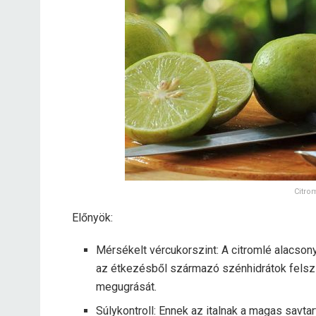
Citro
Előnyök:
Mérsékelt vércukorszint: A citromlé alacson
az étkezésből származó szénhidrátok felsz
megugrását.
Súlykontroll: Ennek az italnak a magas savta