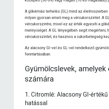
közepes (56-69) vagy magas (70 és magasabb) 
A glikémiás terhelés (GL) mind az élelmiszerben
milyen gyorsan emeli meg a vércukorszintet. A GL
vércukorszintre, mivel ez az érték egyesíti a gli
mennyiséget. A GL lényegében segít megérteni, 
vércukorszintet, és hasznos a cukorbetegség k
Az alacsony GI-vel és GL-vel rendelkező gyümölc
fenntartásában.
Gyümölcslevek, amelyek 
számára
1. Citromlé: Alacsony GI-értékű 
hatással