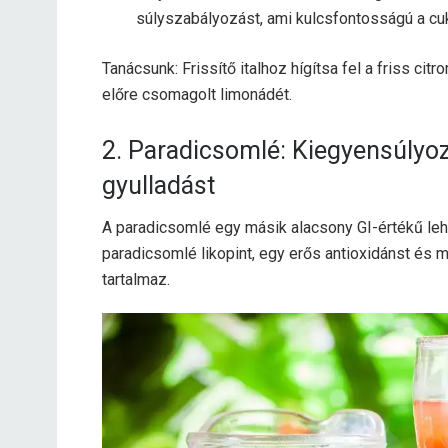
súlyszabályozást, ami kulcsfontosságú a c
Tanácsunk: Frissítő italhoz hígítsa fel a friss cit
előre csomagolt limonádét.
2. Paradicsomlé: Kiegyensúlyoz
gyulladást
A paradicsomlé egy másik alacsony GI-értékű leh
paradicsomlé likopint, egy erős antioxidánst és 
tartalmaz.