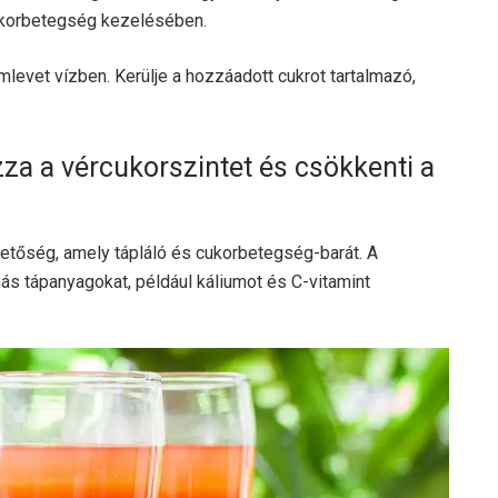
ukorbetegség kezelésében.
romlevet vízben. Kerülje a hozzáadott cukrot tartalmazó,
za a vércukorszintet és csökkenti a
etőség, amely tápláló és cukorbetegség-barát. A
más tápanyagokat, például káliumot és C-vitamint