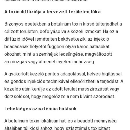
A toxin diffúziója a tervezett területen túlra
Bizonyos esetekben a botulinum toxin kissé túlterjedhet a
célzott területen, befolyásolva a közeli izmokat. Ha ez a
diffúzió idővel ismételten bekövetkezik, az injekció
beadásának helyétől függően olyan káros hatásokat
okozhat, mint a szemhéjak lecsüngése, megváltozott
arcmozgás vagy átmeneti nyelési nehézség.
A gyakorlott kezelő pontos adagolással, helyes hígítással
és gondos injekciós technikával ellenőrizheti a terjedést. A
kezelés után kerülje az adott terület masszírozását vagy
dörzsölését, hogy megelőzze a nem kívánt szóródást.
Lehetséges szisztémás hatások
A botulinum toxin lokálisan hat, és a beadott mennyiség
általában túl kicsi ahhoz, hogy szisztémás toxicitást