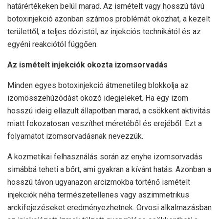
határértékeken belül marad. Az ismételt vagy hosszú távú
botoxinjekció azonban számos problémát okozhat, a kezelt
területtől, a teljes dózistól, az injekciós technikától és az
egyéni reakciótól függően.
Az ismételt injekciók okozta izomsorvadás
Minden egyes botoxinjekció átmenetileg blokkolja az
izomösszehúzódást okozó idegjeleket. Ha egy izom
hosszú ideig ellazult állapotban marad, a csökkent aktivitás
miatt fokozatosan veszíthet méretéből és erejéből. Ezt a
folyamatot izomsorvadásnak nevezzük.
A kozmetikai felhasználás során az enyhe izomsorvadás
simábbá teheti a bőrt, ami gyakran a kívánt hatás. Azonban a
hosszú távon ugyanazon arcizmokba történő ismételt
injekciók néha természetellenes vagy aszimmetrikus
arckifejezéseket eredményezhetnek. Orvosi alkalmazásban