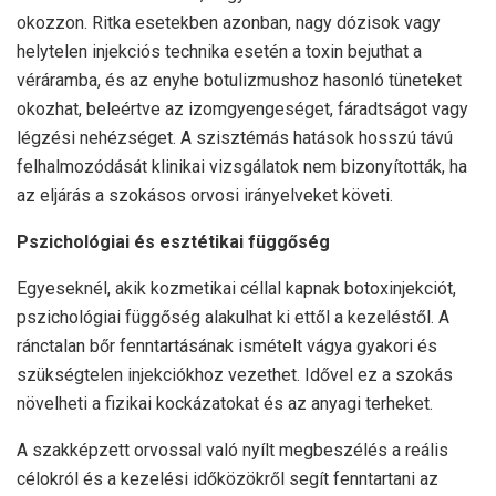
okozzon. Ritka esetekben azonban, nagy dózisok vagy
helytelen injekciós technika esetén a toxin bejuthat a
véráramba, és az enyhe botulizmushoz hasonló tüneteket
okozhat, beleértve az izomgyengeséget, fáradtságot vagy
légzési nehézséget. A szisztémás hatások hosszú távú
felhalmozódását klinikai vizsgálatok nem bizonyították, ha
az eljárás a szokásos orvosi irányelveket követi.
Pszichológiai és esztétikai függőség
Egyeseknél, akik kozmetikai céllal kapnak botoxinjekciót,
pszichológiai függőség alakulhat ki ettől a kezeléstől. A
ránctalan bőr fenntartásának ismételt vágya gyakori és
szükségtelen injekciókhoz vezethet. Idővel ez a szokás
növelheti a fizikai kockázatokat és az anyagi terheket.
A szakképzett orvossal való nyílt megbeszélés a reális
célokról és a kezelési időközökről segít fenntartani az