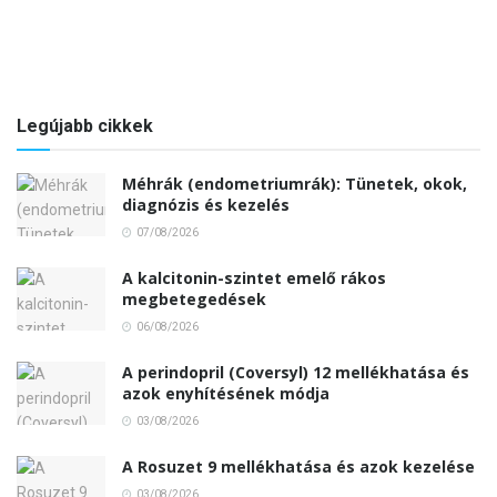
Legújabb cikkek
Méhrák (endometriumrák): Tünetek, okok,
diagnózis és kezelés
07/08/2026
A kalcitonin-szintet emelő rákos
megbetegedések
06/08/2026
A perindopril (Coversyl) 12 mellékhatása és
azok enyhítésének módja
03/08/2026
A Rosuzet 9 mellékhatása és azok kezelése
03/08/2026