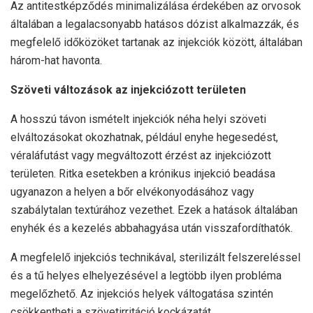
Az antitestképződés minimalizálása érdekében az orvosok
általában a legalacsonyabb hatásos dózist alkalmazzák, és
megfelelő időközöket tartanak az injekciók között, általában
három-hat havonta.
Szöveti változások az injekciózott területen
A hosszú távon ismételt injekciók néha helyi szöveti
elváltozásokat okozhatnak, például enyhe hegesedést,
véraláfutást vagy megváltozott érzést az injekciózott
területen. Ritka esetekben a krónikus injekció beadása
ugyanazon a helyen a bőr elvékonyodásához vagy
szabálytalan textúrához vezethet. Ezek a hatások általában
enyhék és a kezelés abbahagyása után visszafordíthatók.
A megfelelő injekciós technikával, sterilizált felszereléssel
és a tű helyes elhelyezésével a legtöbb ilyen probléma
megelőzhető. Az injekciós helyek váltogatása szintén
csökkentheti a szövetirritáció kockázatát.