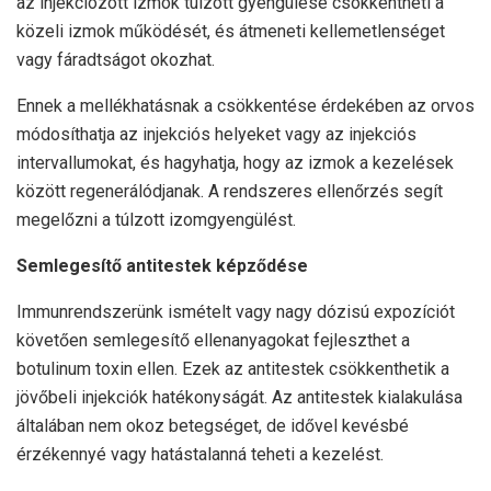
az injekciózott izmok túlzott gyengülése csökkentheti a
közeli izmok működését, és átmeneti kellemetlenséget
vagy fáradtságot okozhat.
Ennek a mellékhatásnak a csökkentése érdekében az orvos
módosíthatja az injekciós helyeket vagy az injekciós
intervallumokat, és hagyhatja, hogy az izmok a kezelések
között regenerálódjanak. A rendszeres ellenőrzés segít
megelőzni a túlzott izomgyengülést.
Semlegesítő antitestek képződése
Immunrendszerünk ismételt vagy nagy dózisú expozíciót
követően semlegesítő ellenanyagokat fejleszthet a
botulinum toxin ellen. Ezek az antitestek csökkenthetik a
jövőbeli injekciók hatékonyságát. Az antitestek kialakulása
általában nem okoz betegséget, de idővel kevésbé
érzékennyé vagy hatástalanná teheti a kezelést.