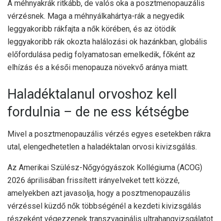
A méhnyakrák ritkább, de valós oka a posztmenopauzális
vérzésnek. Maga a méhnyálkahártya-rák a negyedik
leggyakoribb rákfajta a nők körében, és az ötödik
leggyakoribb rák okozta halálozási ok hazánkban, globális
előfordulása pedig folyamatosan emelkedik, főként az
elhízás és a késői menopauza növekvő aránya miatt.
Haladéktalanul orvoshoz kell
fordulnia – de ne ess kétségbe
Mivel a posztmenopauzális vérzés egyes esetekben rákra
utal, elengedhetetlen a haladéktalan orvosi kivizsgálás.
Az Amerikai Szülész-Nőgyógyászok Kollégiuma (ACOG)
2026 áprilisában frissített irányelveket tett közzé,
amelyekben azt javasolja, hogy a posztmenopauzális
vérzéssel küzdő nők többségénél a kezdeti kivizsgálás
részeként végezzenek transzvaginális ultrahangvizsgálatot