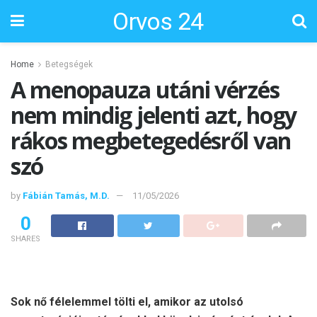
Orvos 24
Home
Betegségek
A menopauza utáni vérzés
nem mindig jelenti azt, hogy
rákos megbetegedésről van
szó
by
Fábián Tamás, M.D.
11/05/2026
0
SHARES
Sok nő félelemmel tölti el, amikor az utolsó