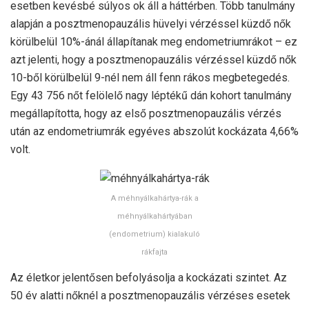
esetben kevésbé súlyos ok áll a háttérben. Több tanulmány
alapján a posztmenopauzális hüvelyi vérzéssel küzdő nők
körülbelül 10%-ánál állapítanak meg endometriumrákot – ez
azt jelenti, hogy a posztmenopauzális vérzéssel küzdő nők
10-ből körülbelül 9-nél nem áll fenn rákos megbetegedés.
Egy 43 756 nőt felölelő nagy léptékű dán kohort tanulmány
megállapította, hogy az első posztmenopauzális vérzés
után az endometriumrák egyéves abszolút kockázata 4,66%
volt.
A méhnyálkahártya-rák a
méhnyálkahártyában
(endometrium) kialakuló
rákfajta
Az életkor jelentősen befolyásolja a kockázati szintet. Az
50 év alatti nőknél a posztmenopauzális vérzéses esetek