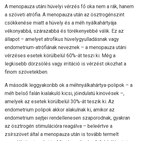
A menopauza utáni hüvelyi vérzés fő oka nem a rák, hanem
a szöveti atrófia. A menopauza után az ösztrogénszint
csökkenése miatt a hüvely és a méh nyálkahártyája
vékonyabbá, szárazabbá és törékenyebbé válik. Ez az
állapot – amelyet atrofikus hüvelygyulladásnak vagy
endometrium-atrófiának neveznek – a menopauza utáni
vérzéses esetek körülbelül 60%-át teszi ki. Még a
legkisebb dörzsölés vagy irritáció is vérzést okozhat a
finom szövetekben.
A második leggyakoribb ok a méhnyálkahártya-polipok – a
méh belső falán kialakuló kicsi, jóindulatú kinövések –,
amelyek az esetek körülbelül 30%-át teszik ki. Az
endometrium polipok akkor alakulnak ki, amikor az
endometrium sejtjei rendellenesen szaporodnak, gyakran
az ösztrogén stimulációra reagálva – beleértve a
zsírszövet által a menopauza után is tovább termelt