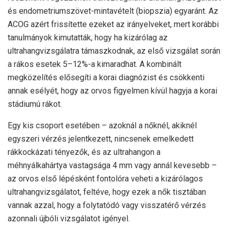
és endometriumszövet-mintavételt (biopszia) egyaránt. Az
ACOG azért frissítette ezeket az irányelveket, mert korábbi
tanulmányok kimutatták, hogy ha kizárólag az
ultrahangvizsgálatra támaszkodnak, az első vizsgálat során
a rákos esetek 5–12%-a kimaradhat. A kombinált
megközelítés elősegíti a korai diagnózist és csökkenti
annak esélyét, hogy az orvos figyelmen kívül hagyja a korai
stádiumú rákot.
Egy kis csoport esetében – azoknál a nőknél, akiknél
egyszeri vérzés jelentkezett, nincsenek emelkedett
rákkockázati tényezők, és az ultrahangon a
méhnyálkahártya vastagsága 4 mm vagy annál kevesebb –
az orvos első lépésként fontolóra veheti a kizárólagos
ultrahangvizsgálatot, feltéve, hogy ezek a nők tisztában
vannak azzal, hogy a folytatódó vagy visszatérő vérzés
azonnali újbóli vizsgálatot igényel.