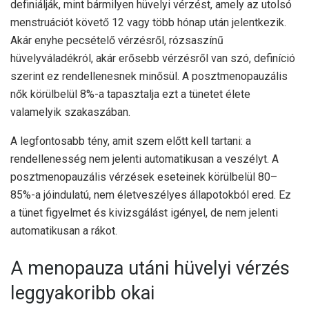
definiálják, mint bármilyen hüvelyi vérzést, amely az utolsó
menstruációt követő 12 vagy több hónap után jelentkezik.
Akár enyhe pecsételő vérzésről, rózsaszínű
hüvelyváladékról, akár erősebb vérzésről van szó, definíció
szerint ez rendellenesnek minősül. A posztmenopauzális
nők körülbelül 8%-a tapasztalja ezt a tünetet élete
valamelyik szakaszában.
A legfontosabb tény, amit szem előtt kell tartani: a
rendellenesség nem jelenti automatikusan a veszélyt. A
posztmenopauzális vérzések eseteinek körülbelül 80–
85%-a jóindulatú, nem életveszélyes állapotokból ered. Ez
a tünet figyelmet és kivizsgálást igényel, de nem jelenti
automatikusan a rákot.
A menopauza utáni hüvelyi vérzés
leggyakoribb okai