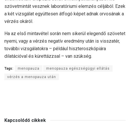
szövetmintát vesznek laboratóriumi elemzés céljából. Ezek
a két vizsgálat együttesen átfogó képet adnak orvosának a
vérzés okáról.
Ha az első mintavétel során nem sikerül elegendő szövetet
nyerni, vagy a vérzés negatív eredmény után is visszatér,
további vizsgálatokra – például hiszteroszkópiára
dilatációval és kürettázzsal – van szükség.
Tags:
menopauza
menopauza egészségügyi ellátás
vérzés a menopauza után
Kapcsolódó cikkek