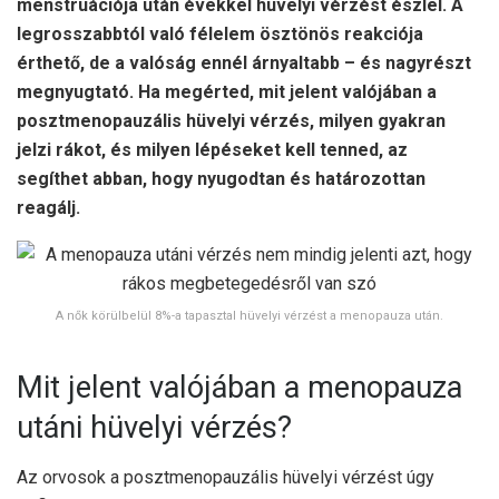
menstruációja után évekkel hüvelyi vérzést észlel. A
legrosszabbtól való félelem ösztönös reakciója
érthető, de a valóság ennél árnyaltabb – és nagyrészt
megnyugtató. Ha megérted, mit jelent valójában a
posztmenopauzális hüvelyi vérzés, milyen gyakran
jelzi rákot, és milyen lépéseket kell tenned, az
segíthet abban, hogy nyugodtan és határozottan
reagálj.
A nők körülbelül 8%-a tapasztal hüvelyi vérzést a menopauza után.
Mit jelent valójában a menopauza
utáni hüvelyi vérzés?
Az orvosok a posztmenopauzális hüvelyi vérzést úgy