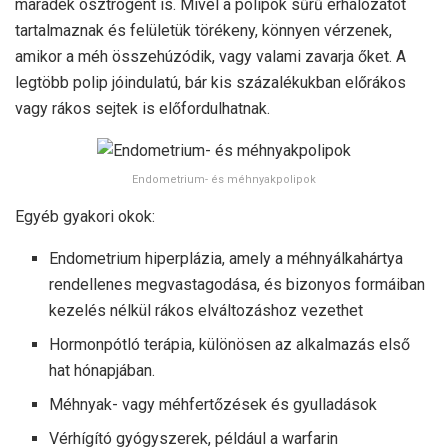
maradék ösztrogént is. Mivel a polipok sűrű érhálózatot
tartalmaznak és felületük törékeny, könnyen vérzenek,
amikor a méh összehúzódik, vagy valami zavarja őket. A
legtöbb polip jóindulatú, bár kis százalékukban előrákos
vagy rákos sejtek is előfordulhatnak.
Endometrium- és méhnyakpolipok
Egyéb gyakori okok:
Endometrium hiperplázia, amely a méhnyálkahártya
rendellenes megvastagodása, és bizonyos formáiban
kezelés nélkül rákos elváltozáshoz vezethet
Hormonpótló terápia, különösen az alkalmazás első
hat hónapjában.
Méhnyak- vagy méhfertőzések és gyulladások
Vérhígító gyógyszerek, például a warfarin