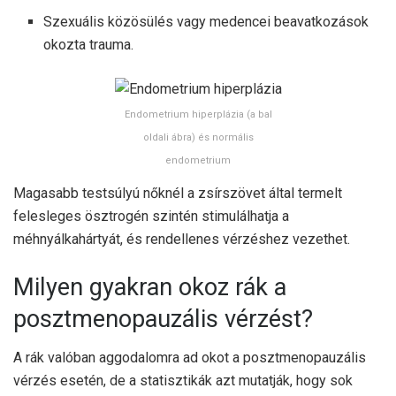
Szexuális közösülés vagy medencei beavatkozások
okozta trauma.
Endometrium hiperplázia (a bal
oldali ábra) és normális
endometrium
Magasabb testsúlyú nőknél a zsírszövet által termelt
felesleges ösztrogén szintén stimulálhatja a
méhnyálkahártyát, és rendellenes vérzéshez vezethet.
Milyen gyakran okoz rák a
posztmenopauzális vérzést?
A rák valóban aggodalomra ad okot a posztmenopauzális
vérzés esetén, de a statisztikák azt mutatják, hogy sok