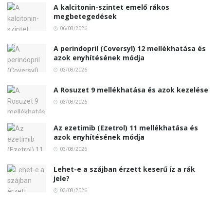
A kalcitonin-szintet emelő rákos
megbetegedések
06/08/2026
A perindopril (Coversyl) 12 mellékhatása és
azok enyhítésének módja
03/08/2026
A Rosuzet 9 mellékhatása és azok kezelése
03/08/2026
Az ezetimib (Ezetrol) 11 mellékhatása és
azok enyhítésének módja
03/08/2026
Lehet-e a szájban érzett keserű íz a rák
jele?
03/08/2026