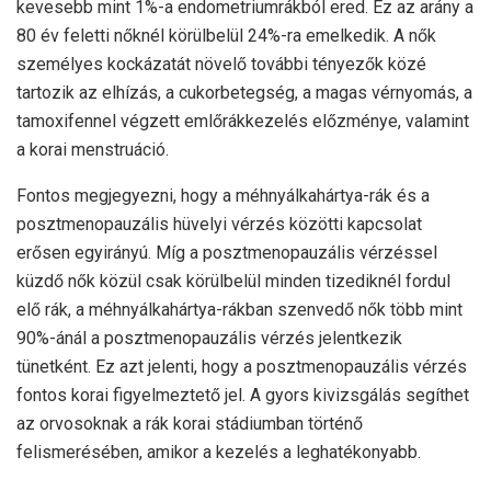
kevesebb mint 1%-a endometriumrákból ered. Ez az arány a
80 év feletti nőknél körülbelül 24%-ra emelkedik. A nők
személyes kockázatát növelő további tényezők közé
tartozik az elhízás, a cukorbetegség, a magas vérnyomás, a
tamoxifennel végzett emlőrákkezelés előzménye, valamint
a korai menstruáció.
Fontos megjegyezni, hogy a méhnyálkahártya-rák és a
posztmenopauzális hüvelyi vérzés közötti kapcsolat
erősen egyirányú. Míg a posztmenopauzális vérzéssel
küzdő nők közül csak körülbelül minden tizediknél fordul
elő rák, a méhnyálkahártya-rákban szenvedő nők több mint
90%-ánál a posztmenopauzális vérzés jelentkezik
tünetként. Ez azt jelenti, hogy a posztmenopauzális vérzés
fontos korai figyelmeztető jel. A gyors kivizsgálás segíthet
az orvosoknak a rák korai stádiumban történő
felismerésében, amikor a kezelés a leghatékonyabb.