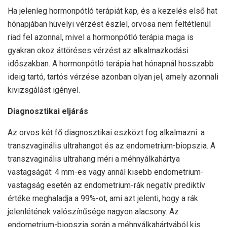
Ha jelenleg hormonpótló terápiát kap, és a kezelés első hat
hónapjában hüvelyi vérzést észlel, orvosa nem feltétlenül
riad fel azonnal, mivel a hormonpótló terápia maga is
gyakran okoz áttöréses vérzést az alkalmazkodási
időszakban. A hormonpótló terápia hat hónapnál hosszabb
ideig tartó, tartós vérzése azonban olyan jel, amely azonnali
kivizsgálást igényel.
Diagnosztikai eljárás
Az orvos két fő diagnosztikai eszközt fog alkalmazni: a
transzvaginális ultrahangot és az endometrium-biopszia. A
transzvaginális ultrahang méri a méhnyálkahártya
vastagságát: 4 mm-es vagy annál kisebb endometrium-
vastagság esetén az endometrium-rák negatív prediktív
értéke meghaladja a 99%-ot, ami azt jelenti, hogy a rák
jelenlétének valószínűsége nagyon alacsony. Az
endometrium-biopszia során a méhnyálkahártyából kis