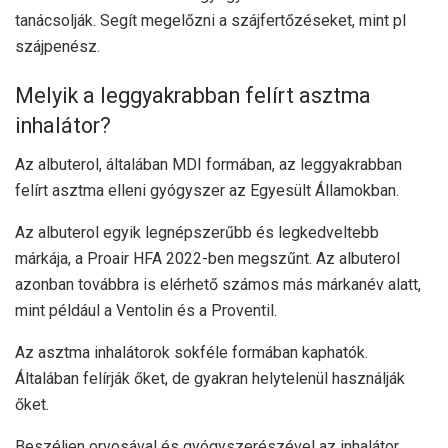
tanácsolják. Segít megelőzni a szájfertőzéseket, mint pl
szájpenész
.
Melyik a leggyakrabban felírt asztma
inhalátor?
Az albuterol, általában MDI formában, az
leggyakrabban
felírt
asztma elleni gyógyszer az Egyesült Államokban.
Az albuterol egyik legnépszerűbb és legkedveltebb
márkája, a Proair HFA 2022-ben megszűnt. Az albuterol
azonban továbbra is elérhető számos más márkanév alatt,
mint például a Ventolin és a Proventil.
Az asztma inhalátorok sokféle formában kaphatók.
Általában felírják őket, de gyakran helytelenül használják
őket.
Beszéljen orvosával és gyógyszerészével az inhalátor