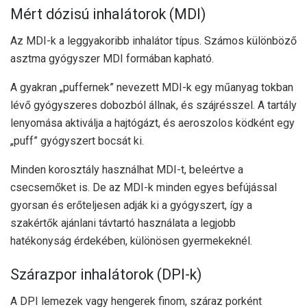
Mért dózisú inhalátorok (MDI)
Az MDI-k a
leggyakoribb
inhalátor típus. Számos különböző
asztma gyógyszer MDI formában kapható.
A gyakran „puffernek” nevezett MDI-k egy műanyag tokban
lévő gyógyszeres dobozból állnak, és szájrésszel. A tartály
lenyomása aktiválja a hajtógázt, és aeroszolos ködként egy
„puff” gyógyszert bocsát ki.
Minden korosztály használhat MDI-t, beleértve a
csecsemőket is. De az MDI-k minden egyes befújással
gyorsan és erőteljesen adják ki a gyógyszert, így a
szakértők
ajánlani
távtartó használata a legjobb
hatékonyság érdekében, különösen gyermekeknél.
Szárazpor inhalátorok (DPI-k)
A DPI lemezek vagy hengerek finom, száraz porként