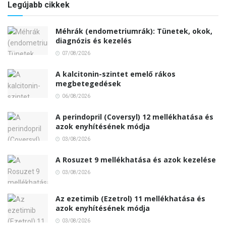
Legújabb cikkek
Méhrák (endometriumrák): Tünetek, okok,
diagnózis és kezelés
07/08/2026
A kalcitonin-szintet emelő rákos
megbetegedések
06/08/2026
A perindopril (Coversyl) 12 mellékhatása és
azok enyhítésének módja
03/08/2026
A Rosuzet 9 mellékhatása és azok kezelése
03/08/2026
Az ezetimib (Ezetrol) 11 mellékhatása és
azok enyhítésének módja
03/08/2026