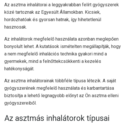
Az asztma inhalátorai a leggyakrabban felírt gyógyszerek
közé tartoznak az Egyesült Államokban. Kicsiek,
hordozhatóak és gyorsan hatnak, így hihetetlenül
hasznosak.
Az inhalátorok megfelelő használata azonban meglepően
bonyolult lehet. A kutatások ismételten megállapítják, hogy
a nem megfelelő inhalációs technika gyakori mind a
gyermekek, mind a
felnőttek
csökkenti a kezelés
hatékonyságát.
Az asztma inhalátorainak többféle típusa létezik. A saját
gyógyszerének megfelelő használata és karbantartása
biztosítja a lehető legnagyobb előnyt az Ön asztma elleni
gyógyszereiből.
Az asztmás inhalátorok típusai