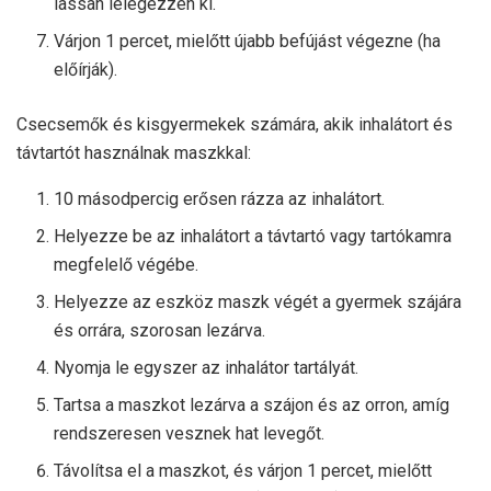
lassan lélegezzen ki.
Várjon 1 percet, mielőtt újabb befújást végezne (ha
előírják).
Csecsemők és kisgyermekek számára, akik inhalátort és
távtartót használnak maszkkal:
10 másodpercig erősen rázza az inhalátort.
Helyezze be az inhalátort a távtartó vagy tartókamra
megfelelő végébe.
Helyezze az eszköz maszk végét a gyermek szájára
és orrára, szorosan lezárva.
Nyomja le egyszer az inhalátor tartályát.
Tartsa a maszkot lezárva a szájon és az orron, amíg
rendszeresen vesznek hat levegőt.
Távolítsa el a maszkot, és várjon 1 percet, mielőtt