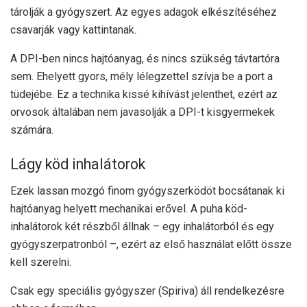
tárolják a gyógyszert. Az egyes adagok elkészítéséhez
csavarják vagy kattintanak.
A DPI-ben nincs hajtóanyag, és nincs szükség távtartóra
sem. Ehelyett gyors, mély lélegzettel szívja be a port a
tüdejébe. Ez a technika kissé kihívást jelenthet, ezért az
orvosok általában nem javasolják a DPI-t kisgyermekek
számára.
Lágy köd inhalátorok
Ezek lassan mozgó finom gyógyszerködöt bocsátanak ki
hajtóanyag helyett mechanikai erővel. A puha köd-
inhalátorok két részből állnak – egy inhalátorból és egy
gyógyszerpatronból –, ezért az első használat előtt össze
kell szerelni.
Csak egy speciális gyógyszer (Spiriva) áll rendelkezésre