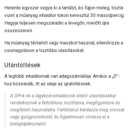
Hetente egyszer vegye ki a tartályt, és fújjon meleg, tiszta
vizet a műanyag inhalátor tokon keresztül 30 másodpercig.
Hagyja teljesen megszáradni a levegőn, mielőtt újra
összeszereli.
Ha műanyag távtartót vagy maszkot használ, ellenőrizze a
csomagoláson a tisztítási utasításokat.
Utántöltések
A legtöbb inhalátornak van adagszámlálója. Amikor a „0”-
hoz közeledik, itt az ideje az újratöltésnek.
A DPI-k és a lágyköd-inhalátorok eltérő utasításokkal
rendelkeznek a feltöltésre, tisztításra, megfigyelésre és
megfelelő használatra. Feltétlenül kérdezze meg orvosát
vagy gyógyszerészét, és figyelmesen olvassa el a
betegtájékoztatót.