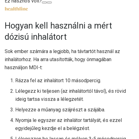
Ez hasznos volt?
Hogyan kell használni a mért
dózisú inhalátort
Sok ember számára a legjobb, ha távtartót használ az
inhalátorhoz. Ha arra utasították, hogy önmagában
használjon MDI-t:
Rázza fel az inhalátort 10 másodpercig.
Lélegezz ki teljesen (az inhalátortól távol), és rövid
ideig tartsa vissza a lélegzetét.
Helyezze a műanyag szájrészt a szájába.
Nyomja le egyszer az inhalátor tartályát, és ezzel
egyidejűleg kezdje el a belégzést.
Lélegezzen be lassan és mélyen 3-5 másodpercig.