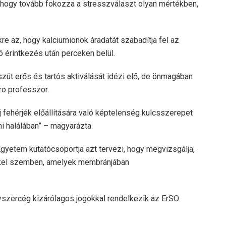
, hogy tovább fokozza a stresszválaszt olyan mértékben,
re az, hogy kalciumionok áradatát szabadítja fel az
 érintkezés után perceken belül.
szút erős és tartós aktiválását idézi elő, de önmagában
ro professzor.
j fehérjék előállítására való képtelenség kulcsszerepet
ni halálában” – magyarázta.
 Egyetem kutatócsoportja azt tervezi, hogy megvizsgálja,
kkel szemben, amelyek membránjában
yszercég kizárólagos jogokkal rendelkezik az ErSO