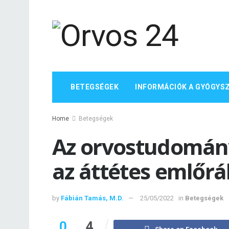
BETEGSÉGEK
INFORMÁCIÓK A GYÓGYS
Home
Betegségek
Az orvostudomány
az áttétes emlőr
by
Fábián Tamás, M.D.
25/05/2022
in
Betegségek
0
4