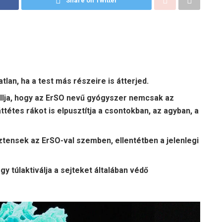
Share on Twitter
tlan, ha a test más részeire is átterjed.
llja, hogy az ErSO nevű gyógyszer nemcsak az
étes rákot is elpusztítja a csontokban, az agyban, a
ztensek az ErSO-val szemben, ellentétben a jelenlegi
ogy túlaktiválja a sejteket általában védő