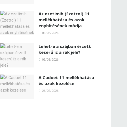
Az ezetimib (Ezetrol) 11
mellékhatása és azok
enyhítésének módja
03/08/2026
Lehet-e a szájban érzett
keserű íz a rák jele?
03/08/2026
A Caduet 11 mellékhatása
és azok kezelése
26/07/2026