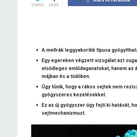
Share on Facebook
SHARES
VIEWS
A mellrák leggyakoribb típusa gyógyíthata
Egy egereken végzett vizsgálat azt suga
elsődleges emlődaganatokat, hanem az átt
májban és a tüdőben.
Úgy tűnik, hogy a rákos sejtek nem rezis
gyógyszeres kezelésekkel.
Ez az új gyógyszer úgy fejti ki hatását, h
sejtmechanizmust.