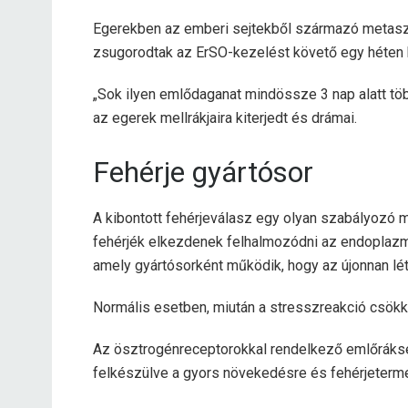
Egerekben az emberi sejtekből származó metaszt
zsugorodtak az ErSO-kezelést követő egy héten b
„Sok ilyen emlődaganat mindössze 3 nap alatt tö
az egerek mellrákjaira kiterjedt és drámai.
Fehérje gyártósor
A kibontott fehérjeválasz egy olyan szabályozó m
fehérjék elkezdenek felhalmozódni az endoplazmat
amely gyártósorként működik, hogy az újonnan lét
Normális esetben, miután a stresszreakció csökke
Az ösztrogénreceptorokkal rendelkező emlőráks
felkészülve a gyors növekedésre és fehérjeterme