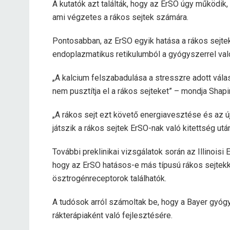
A kutatók azt találták, hogy az ErSO úgy működik
ami végzetes a rákos sejtek számára.
Pontosabban, az ErSO egyik hatása a rákos sejtek
endoplazmatikus retikulumból a gyógyszerrel való
„A kalcium felszabadulása a stresszre adott vála
nem pusztítja el a rákos sejteket” – mondja Shapi
„A rákos sejt ezt követő energiavesztése és az ú
játszik a rákos sejtek ErSO-nak való kitettség utá
További preklinikai vizsgálatok során az Illinoisi
hogy az ErSO hatásos-e más típusú rákos sejte
ösztrogénreceptorok találhatók.
A tudósok arról számoltak be, hogy a Bayer gyóg
rákterápiaként való fejlesztésére.