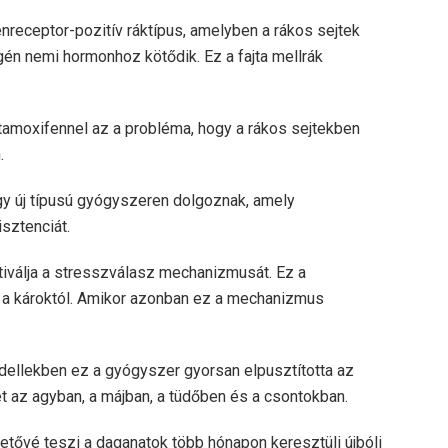
eceptor-pozitív ráktípus, amelyben a rákos sejtek
én nemi hormonhoz kötődik. Ez a fajta mellrák
tamoxifennel az a probléma, hogy a rákos sejtekben
.
gy új típusú gyógyszeren dolgoznak, amely
sztenciát.
tiválja a stresszválasz mechanizmusát. Ez a
 a károktól. Amikor azonban ez a mechanizmus
ellekben ez a gyógyszer gyorsan elpusztította az
t az agyban, a májban, a tüdőben és a csontokban.
ehetővé teszi a daganatok több hónapon keresztüli újbóli