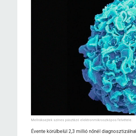
Mellráksejtek színes pásztázó elektronmikroszkópos felvétele.
Évente körülbelül 2,3 millió nőnél diagnosztizálna