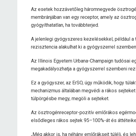
Az esetek hozzávetőleg háromnegyede ösztrogénr
membránjában van egy receptor, amely az ösztrog
gyógyíthatatlan, ha továbbterjed.
A jelenlegi gyógyszeres kezelésekkel, például a 
rezisztencia alakulhat ki a gyógyszerrel szemben
Az Illinois Egyetem Urbana-Champaign tudósai e
megakadályozhatja a gyógyszerrel szembeni rezi
Ez a gyógyszer, az ErSO, úgy működik, hogy túlak
mechanizmus általában megvédi a rákos sejteket
túlpörgésbe megy, megöli a sejteket.
Az ösztrogénreceptor-pozitív emlőrákos egérmod
elsődleges rákos sejtek 95–100%-át és áttéteike
„Még akkor is, ha néhány emlőráksejt túléli, és l