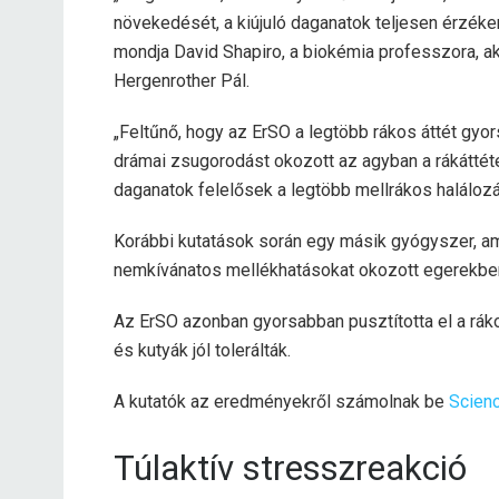
növekedését, a kiújuló daganatok teljesen érzék
mondja David Shapiro, a biokémia professzora, ak
Hergenrother Pál.
„Feltűnő, hogy az ErSO a legtöbb rákos áttét gyor
drámai zsugorodást okozott az agyban a rákáttéte
daganatok felelősek a legtöbb mellrákos halálozá
Korábbi kutatások során egy másik gyógyszer, am
nemkívánatos mellékhatásokat okozott egerekbe
Az ErSO azonban gyorsabban pusztította el a ráko
és kutyák jól tolerálták.
A kutatók az eredményekről számolnak be
Scienc
Túlaktív stresszreakció