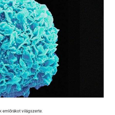
k emlőrákot világszerte.