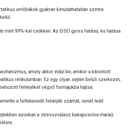
atikus emlőrákok gyakran kimutathatatlan szintre
elül.
bb mint 99%-kal csökken. Az ErSO gyors hatású, és hatása
echanizmus, amely akkor indul be, amikor a kibontott
ikus retikulumban. Ez egy olyan sejten belüli szerkezet,
rehozott fehérjéket végső formájukba hajtsa.
ntette a feltekeredő fehérjék számát, ismét leáll.
ejtekben azonban a stresszválasz bekapcsolva marad,
lésre.