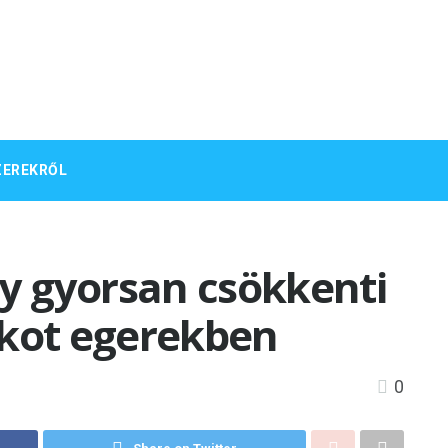
ZEREKRŐL
 gyorsan csökkenti
ákot egerekben
0