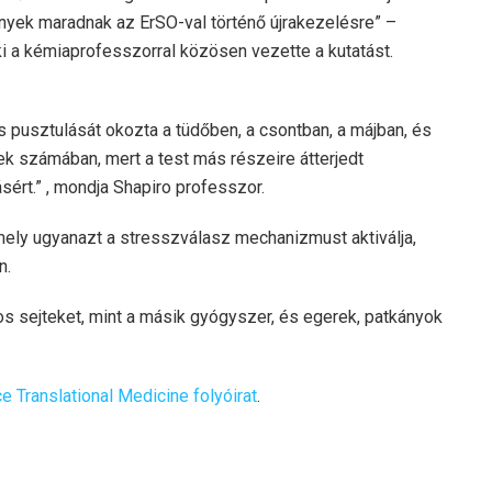
enyek maradnak az ErSO-val történő újrakezelésre” –
i a kémiaprofesszorral közösen vezette a kutatást.
s pusztulását okozta a tüdőben, a csontban, a májban, és
k számában, mert a test más részeire átterjedt
sért.” , mondja Shapiro professzor.
ely ugyanazt a stresszválasz mechanizmust aktiválja,
n.
s sejteket, mint a másik gyógyszer, és egerek, patkányok
e Translational Medicine folyóirat
.