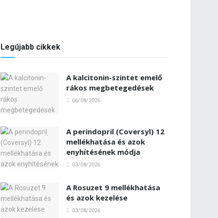
Legújabb cikkek
A kalcitonin-szintet emelő
rákos megbetegedések
06/08/2026
A perindopril (Coversyl) 12
mellékhatása és azok
enyhítésének módja
03/08/2026
A Rosuzet 9 mellékhatása
és azok kezelése
03/08/2026