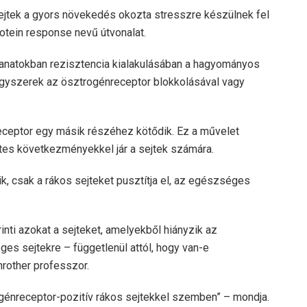
jtek a gyors növekedés okozta stresszre készülnek fel
protein response nevű útvonalat.
ganatokban rezisztencia kialakulásában a hagyományos
gyszerek az ösztrogénreceptor blokkolásával vagy
eceptor egy másik részéhez kötődik. Ez a művelet
zetes következményekkel jár a sejtek számára.
, csak a rákos sejteket pusztítja el, az egészséges
inti azokat a sejteket, amelyekből hiányzik az
es sejtekre – függetlenül attól, hogy van-e
rother professzor.
génreceptor-pozitív rákos sejtekkel szemben” – mondja.