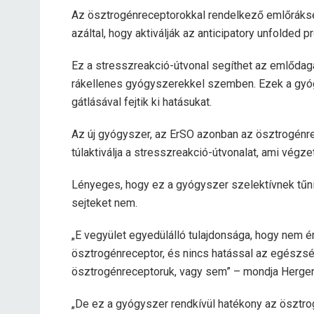
Az ösztrogénreceptorokkal rendelkező emlőrákse
azáltal, hogy aktiválják az anticipatory unfolded 
Ez a stresszreakció-útvonal segíthet az emlőda
rákellenes gyógyszerekkel szemben. Ezek a gyó
gátlásával fejtik ki hatásukat.
Az új gyógyszer, az ErSO azonban az ösztrogénr
túlaktiválja a stresszreakció-útvonalat, ami vég
Lényeges, hogy ez a gyógyszer szelektívnek tűnik
sejteket nem.
„E vegyület egyedülálló tulajdonsága, hogy nem ér
ösztrogénreceptor, és nincs hatással az egészség
ösztrogénreceptoruk, vagy sem” – mondja Hergen
„De ez a gyógyszer rendkívül hatékony az ösztro