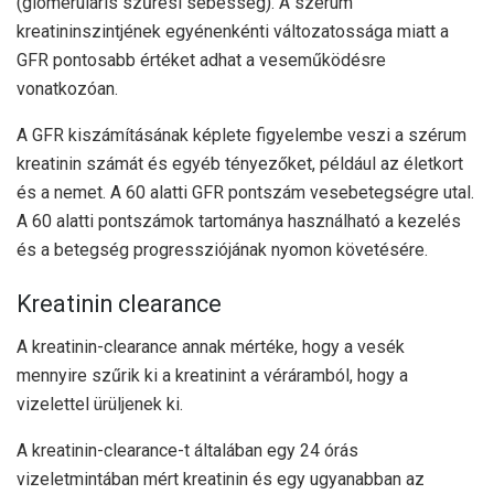
(glomeruláris szűrési sebesség). A szérum
kreatininszintjének egyénenkénti változatossága miatt a
GFR pontosabb értéket adhat a veseműködésre
vonatkozóan.
A GFR kiszámításának képlete figyelembe veszi a szérum
kreatinin számát és egyéb tényezőket, például az életkort
és a nemet. A 60 alatti GFR pontszám vesebetegségre utal.
A 60 alatti pontszámok tartománya használható a kezelés
és a betegség progressziójának nyomon követésére.
Kreatinin clearance
A kreatinin-clearance annak mértéke, hogy a vesék
mennyire szűrik ki a kreatinint a véráramból, hogy a
vizelettel ürüljenek ki.
A kreatinin-clearance-t általában egy 24 órás
vizeletmintában mért kreatinin és egy ugyanabban az