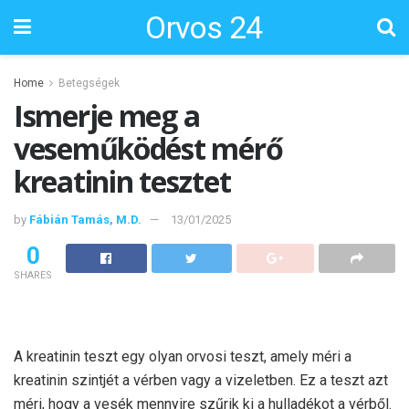
Orvos 24
Home
Betegségek
Ismerje meg a
veseműködést mérő
kreatinin tesztet
by
Fábián Tamás, M.D.
13/01/2025
0
SHARES
A kreatinin teszt egy olyan orvosi teszt, amely méri a
kreatinin szintjét a vérben vagy a vizeletben. Ez a teszt azt
méri, hogy a vesék mennyire szűrik ki a hulladékot a vérből.