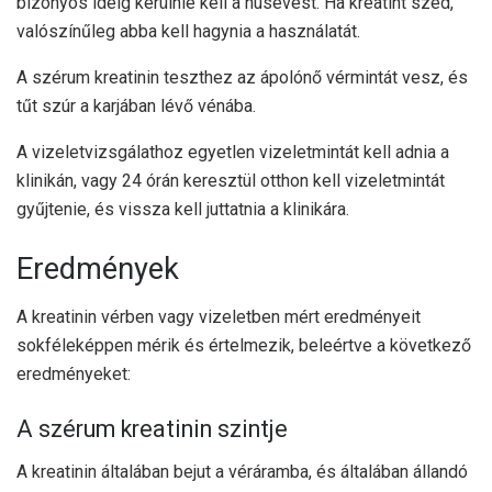
bizonyos ideig kerülnie kell a húsevést. Ha kreatint szed,
valószínűleg abba kell hagynia a használatát.
A szérum kreatinin teszthez az ápolónő vérmintát vesz, és
tűt szúr a karjában lévő vénába.
A vizeletvizsgálathoz egyetlen vizeletmintát kell adnia a
klinikán, vagy 24 órán keresztül otthon kell vizeletmintát
gyűjtenie, és vissza kell juttatnia a klinikára.
Eredmények
A kreatinin vérben vagy vizeletben mért eredményeit
sokféleképpen mérik és értelmezik, beleértve a következő
eredményeket:
A szérum kreatinin szintje
A kreatinin általában bejut a véráramba, és általában állandó