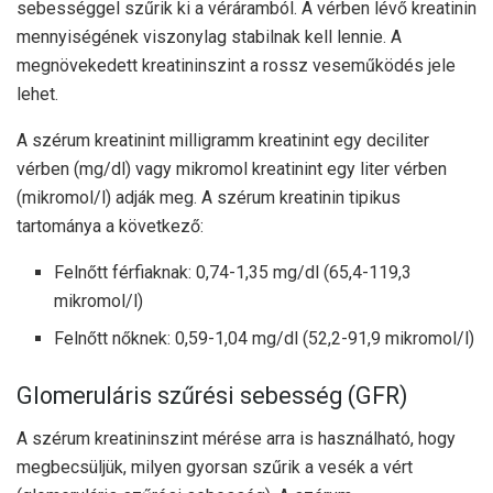
sebességgel szűrik ki a véráramból. A vérben lévő kreatinin
mennyiségének viszonylag stabilnak kell lennie. A
megnövekedett kreatininszint a rossz veseműködés jele
lehet.
A szérum kreatinint milligramm kreatinint egy deciliter
vérben (mg/dl) vagy mikromol kreatinint egy liter vérben
(mikromol/l) adják meg. A szérum kreatinin tipikus
tartománya a következő:
Felnőtt férfiaknak: 0,74-1,35 mg/dl (65,4-119,3
mikromol/l)
Felnőtt nőknek: 0,59-1,04 mg/dl (52,2-91,9 mikromol/l)
Glomeruláris szűrési sebesség (GFR)
A szérum kreatininszint mérése arra is használható, hogy
megbecsüljük, milyen gyorsan szűrik a vesék a vért