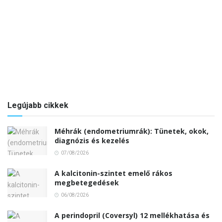
Legújabb cikkek
Méhrák (endometriumrák): Tünetek, okok,
diagnózis és kezelés
07/08/2026
A kalcitonin-szintet emelő rákos
megbetegedések
06/08/2026
A perindopril (Coversyl) 12 mellékhatása és