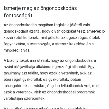
Ismerje meg az öngondoskodás
fontosságát
Az öngondoskodás magában foglalja a jólétről való
gondoskodást azáltal, hogy olyan dolgokat tesz, amelyek jó
közérzetet keltenek, mint például az egészséges ételek
fogyasztása, a testmozgás, a stressz kezelése és a
minőségi alvás.
A bizonyítékok arra utalnak, hogy az öngondoskodásra
szánt idő javíthatja általános egészségi állapotát.
Egy
tanulmány
azt találta, hogy azok a veteránok, akik az
éberséget gyakorolták és gyakorolták, jobban
ráhangolódtak a testükre, és jobb lelkiállapotuk volt, mint
azok a veteránok, akik az öngondoskodási programok
várólistáján szerepeltek.
Ha segítségre van szüksége ezeken a területeken,