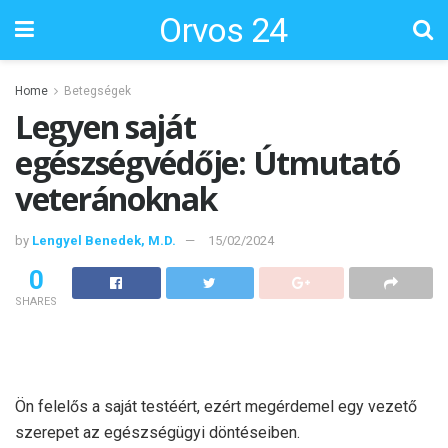
Orvos 24
Home
Betegségek
Legyen saját
egészségvédője: Útmutató
veteránoknak
by
Lengyel Benedek, M.D.
15/02/2024
0
SHARES
Ön felelős a saját testéért, ezért megérdemel egy vezető
szerepet az egészségügyi döntéseiben.