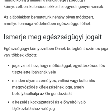
mindig könnyű hallatni a hangját egészségügyi
környezetben, különösen akkor, ha egyedi igényei vannak.
Az alábbiakban bemutatunk néhány olyan módszert,
amellyel önmaga védelmében egészséggel élhet.
Ismerje meg egészségügyi jogait
Egészségügyi környezetben Önnek betegként számos joga
van, többek között:
joga van ahhoz, hogy méltósággal, együttérzéssel és
tisztelettel bánjanak vele
minden olyan személyes, vallási vagy kulturális
meggyőződés kifejezésének joga, amely
befolyásolhatja az Ön gondozását
a kezelés kockázatairól és előnyeiről való
tájékoztatáshoz való jog