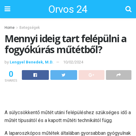
Orvos 24
Home
Betegségek
Mennyi ideig tart felépülni a
fogyókúrás műtétből?
by
Lengyel Benedek, M.D.
10/02/2024
0
SHARES
A súlycsökkentő műtét utáni felépüléshez szükséges idő a
műtét típusától és a kapott műtéti technikától függ.
A laparoszkópos műtétek általában gyorsabban gyógyulnak