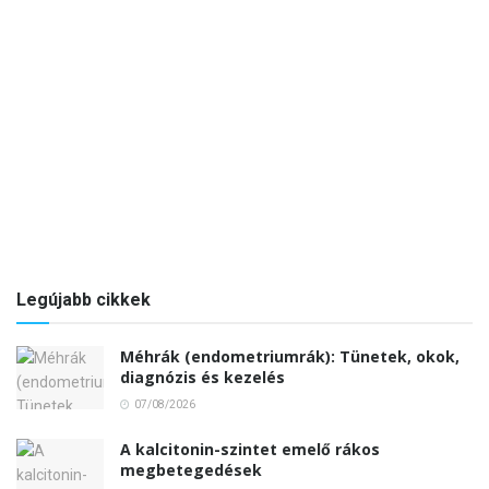
Legújabb cikkek
Méhrák (endometriumrák): Tünetek, okok,
diagnózis és kezelés
07/08/2026
A kalcitonin-szintet emelő rákos
megbetegedések