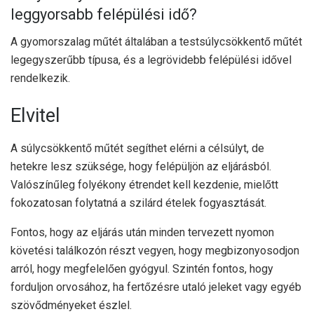
leggyorsabb felépülési idő?
A gyomorszalag műtét általában a testsúlycsökkentő műtét
legegyszerűbb típusa, és a legrövidebb felépülési idővel
rendelkezik.
Elvitel
A súlycsökkentő műtét segíthet elérni a célsúlyt, de
hetekre lesz szüksége, hogy felépüljön az eljárásból.
Valószínűleg folyékony étrendet kell kezdenie, mielőtt
fokozatosan folytatná a szilárd ételek fogyasztását.
Fontos, hogy az eljárás után minden tervezett nyomon
követési találkozón részt vegyen, hogy megbizonyosodjon
arról, hogy megfelelően gyógyul. Szintén fontos, hogy
forduljon orvosához, ha fertőzésre utaló jeleket vagy egyéb
szövődményeket észlel.