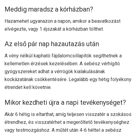
Meddig maradsz a kórházban?
Hazamehet ugyanazon a napon, amikor a beavatkozást
elvégezte, vagy 1 éjszakát a kórházban tölthet.
Az első pár nap hazautazás után
A vény nélkül kapható fájdalomcsillapítók segíthetnek a
kellemetlen érzések kezelésében. A sebész vérhígító
gyógyszereket adhat a vérrögök kialakulásának
kockázatának csökkentésére. Legalább egy hétig folyékony
étrendet kell követnie.
Mikor kezdheti újra a napi tevékenységet?
Akár 6 hétig is eltarthat, amíg teljesen visszatér a szokásos
étrendhez, és visszatérhet a megerőltető tevékenységhez
vagy testmozgáshoz. A műtét után 4-6 héttel a sebész