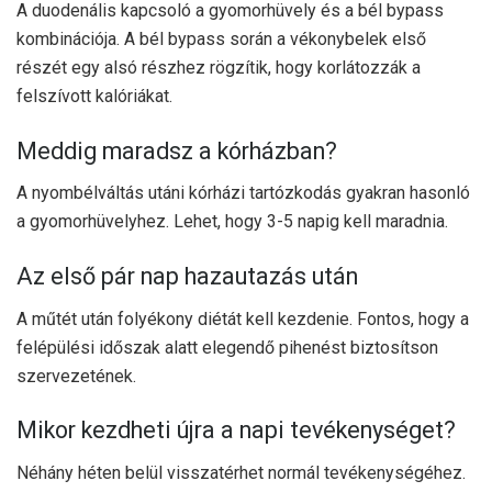
A duodenális kapcsoló a gyomorhüvely és a bél bypass
kombinációja. A bél bypass során a vékonybelek első
részét egy alsó részhez rögzítik, hogy korlátozzák a
felszívott kalóriákat.
Meddig maradsz a kórházban?
A nyombélváltás utáni kórházi tartózkodás gyakran hasonló
a gyomorhüvelyhez. Lehet, hogy 3-5 napig kell maradnia.
Az első pár nap hazautazás után
A műtét után folyékony diétát kell kezdenie. Fontos, hogy a
felépülési időszak alatt elegendő pihenést biztosítson
szervezetének.
Mikor kezdheti újra a napi tevékenységet?
Néhány héten belül visszatérhet normál tevékenységéhez.