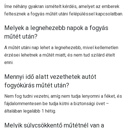
Íme néhány gyakran ismételt kérdés, amelyet az emberek
feltesznek a fogyás műtét utáni felépüléssel kapcsolatban.
Melyek a legnehezebb napok a fogyás
műtét után?
A műtét utáni nap lehet a legnehezebb, mivel kellemetlen
érzései lehetnek a műtét miatt, és nem tud szilárd ételt
enni.
Mennyi idő alatt vezethetek autót
fogyókúrás műtét után?
Nem fog tudni vezetni, amíg nem tudja lenyomni a féket, és
fájdalommentesen be tudja kötni a biztonsági övet –
általában legalább 1 hétig.
Melyik súlycsökkentő műtétnél van a