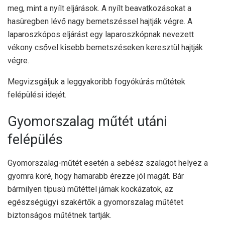
meg, mint a nyílt eljárások. A nyílt beavatkozásokat a
hasüregben lévő nagy bemetszéssel hajtják végre. A
laparoszkópos eljárást egy laparoszkópnak nevezett
vékony csővel kisebb bemetszéseken keresztül hajtják
végre.
Megvizsgáljuk a leggyakoribb fogyókúrás műtétek
felépülési idejét.
Gyomorszalag műtét utáni
felépülés
Gyomorszalag-műtét esetén a sebész szalagot helyez a
gyomra köré, hogy hamarabb érezze jól magát. Bár
bármilyen típusú műtéttel járnak kockázatok, az
egészségügyi szakértők a gyomorszalag műtétet
biztonságos műtétnek tartják.