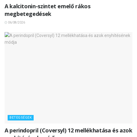
A kalcitonin-szintet emelő rákos
megbetegedések
06/08/2026
BETEGSÉGEK
A perindopril (Coversyl) 12 mellékhatása és azok