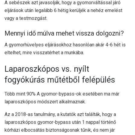
A sebészek azt javasolják, hogy a gyomorváltással járó
eljárások után legalább 6 hétig kerüljék a nehéz emelést
vagy a testmozgást.
Mennyi idő múlva mehet vissza dolgozni?
A gyomorhüvelyes eljárásokhoz hasonlóan akár 4-6 hét is
eltelhet, mire visszatérhet a munkába.
Laparoszkópos vs. nyílt
fogyókúrás műtétből felépülés
Több mint
90%
A gyomor-bypass-ok esetében ma már
laparoszkópos módszert alkalmaznak.
Az a
2018-as tanulmány
, a kutatók azt találták, hogy a
laparoszkópos gyomor-bypass után 1 nappal történő
kórházi elbocsátás biztonságosnak tűnik, és nem jár