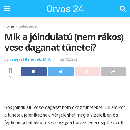
Orvos 24
Home
Betegségek
Mik a jóindulatú (nem rákos)
vese daganat tünetei?
by
Lengyel Benedek, M.D.
22/02/2024
0
SHARES
Sok jóindulatú vese daganat nem okoz tüneteket. De amikor
a tünetek jelentkeznek, vér jelenhet meg a vizeletben és
fájdalom a hát alsó részén vagy a bordák és a csípő között.