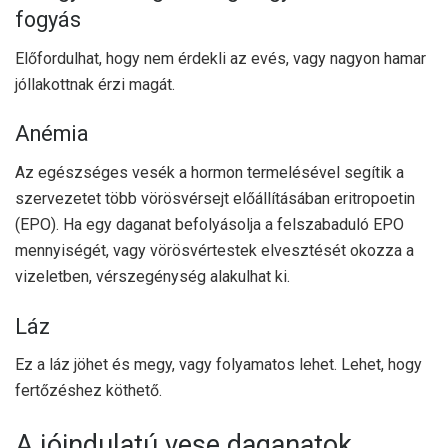
fogyás
Előfordulhat, hogy nem érdekli az evés, vagy nagyon hamar
jóllakottnak érzi magát.
Anémia
Az egészséges vesék a hormon termelésével segítik a
szervezetet több vörösvérsejt előállításában
eritropoetin
(EPO)
. Ha egy daganat befolyásolja a felszabaduló EPO
mennyiségét, vagy vörösvértestek elvesztését okozza a
vizeletben, vérszegénység alakulhat ki.
Láz
Ez a láz jöhet és megy, vagy folyamatos lehet. Lehet, hogy
fertőzéshez köthető.
A jóindulatú vese daganatok