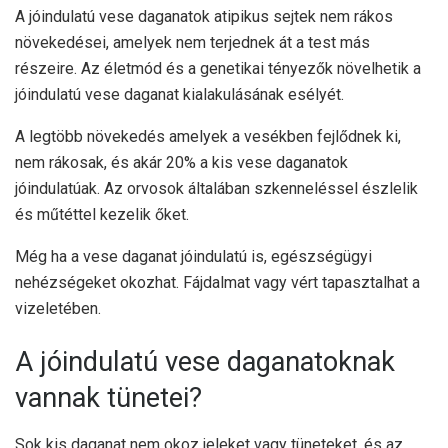
A jóindulatú vese daganatok atipikus sejtek nem rákos
növekedései, amelyek nem terjednek át a test más
részeire. Az életmód és a genetikai tényezők növelhetik a
jóindulatú vese daganat kialakulásának esélyét.
A legtöbb növekedés
amelyek a vesékben fejlődnek ki,
nem rákosak, és akár
20%
a kis vese daganatok
jóindulatúak. Az orvosok általában szkenneléssel észlelik
és műtéttel kezelik őket.
Még ha a vese daganat jóindulatú is, egészségügyi
nehézségeket okozhat. Fájdalmat vagy vért tapasztalhat a
vizeletében.
A jóindulatú vese daganatoknak
vannak tünetei?
Sok kis daganat nem okoz jeleket vagy tüneteket, és az