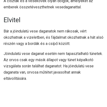
A ciszták és a vesekövek olyan dolgok, amelyeket az
emberek összetéveszthetnek vesedaganattal.
Elvitel
Bár a jóindulatú vese daganatok nem rákosak, vért
okozhatnak a vizeletben, és fájdalmat okozhatnak a hát alsó
részén vagy a bordák és a csípő között.
Jóindulatú vese daganat esetén nem tapasztalható tünetek.
Az orvos csak egy másik állapot vagy tünet képalkotó
vizsgálata során találhat daganatot. Ha jóindulatú vese
daganata van, orvosa műtétet javasolhat annak
eltávolítására.