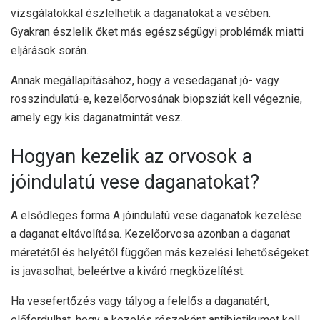
vizsgálatokkal észlelhetik a daganatokat a vesében.
Gyakran észlelik őket más egészségügyi problémák miatti
eljárások során.
Annak megállapításához, hogy a vesedaganat jó- vagy
rosszindulatú-e, kezelőorvosának biopsziát kell végeznie,
amely egy kis daganatmintát vesz.
Hogyan kezelik az orvosok a
jóindulatú vese daganatokat?
A
elsődleges forma
A jóindulatú vese daganatok kezelése
a daganat eltávolítása. Kezelőorvosa azonban a daganat
méretétől és helyétől függően más kezelési lehetőségeket
is javasolhat, beleértve a kiváró megközelítést.
Ha vesefertőzés vagy tályog a felelős a daganatért,
előfordulhat, hogy a kezelés részeként antibiotikumot kell