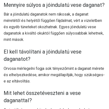
Mennyire súlyos a jóindulatú vese daganat?
Bár a jóindulatú daganatok nem rákosak, a daganat
méretétől és helyétől függően fájdalmat, vért a vizeletben
és egyéb tüneteket okozhatnak. Egyes jóindulatú vese
daganatok a kiváltó okuktól függően súlyosabbak lehetnek,
mint mások.
El kell távolítani a jóindulatú vese
daganatot?
Orvosa mérlegelni fogja
sok tényező
mint a daganat mérete
és elhelyezkedése, amikor megállapítják, hogy szükséges-
e az eltávolítás.
Mit lehet összetéveszteni a vese
daganattal?