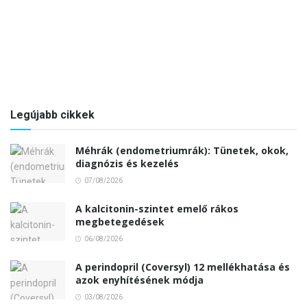
Legújabb cikkek
Méhrák (endometriumrák): Tünetek, okok,
diagnózis és kezelés
07/08/2026
A kalcitonin-szintet emelő rákos
megbetegedések
06/08/2026
A perindopril (Coversyl) 12 mellékhatása és
azok enyhítésének módja
03/08/2026