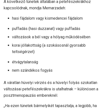
A következő tünetek általában a petefészekrákhoz
kapcsolódnak, mondja Memarzadeh:
hasi fájdalom vagy kismedencei fájdalom
puffadás (hasi duzzanat) vagy puffadás
változások a bél vagy a hólyag működésében
korai jóllakottság (a szokásosnál gyorsabb
teltségérzet)
étvágytalanság
nem szándékos fogyás
A váratlan hüvelyi vérzés és a hüvelyi folyás szokatlan
változásai petefészekrákra is utalhatnak – különösen a
posztmenopauzás embereknél.
„Ha ezen tünetek bármelyikét tapasztalja, a legjobb, ha