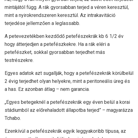
mintájától függ. A rák gyorsabban terjed a véren keresztül,
mint a nyirokrendszeren keresztül. Az intrakavitáció
terjedése jellemzően a leglassabb.
A petevezetékben kezdődő petefészekrák kb
6 1/2 év
hogy átterjedjen a petefészkekre. Ha a rák eléri a
petefészket, sokkal gyorsabban terjedhet más
testrészekre.
Egyes adatok azt sugallják, hogy a petefészekrák körülbelül
2 évig terjedhet olyan helyekre, mint a peritoneális üreg és
a has. Ez azonban átlag – nem garancia.
„Egyes betegeknél a petefészekrák egy éven belül a korai
stádiumból az előrehaladott állapotba terjed” – magyarázza
Tchabo.
Ezenkívül a petefészekrák egyik leggyakoribb típusa, az