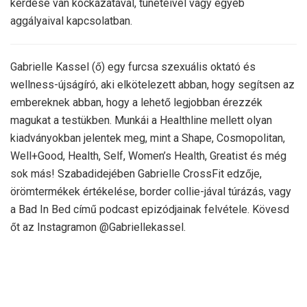
kérdése van kockázatával, tüneteivel vagy egyéb
aggályaival kapcsolatban.
Gabrielle Kassel (ő) egy furcsa szexuális oktató és
wellness-újságíró, aki elkötelezett abban, hogy segítsen az
embereknek abban, hogy a lehető legjobban érezzék
magukat a testükben. Munkái a Healthline mellett olyan
kiadványokban jelentek meg, mint a Shape, Cosmopolitan,
Well+Good, Health, Self, Women’s Health, Greatist és még
sok más! Szabadidejében Gabrielle CrossFit edzője,
örömtermékek értékelése, border collie-jával túrázás, vagy
a Bad In Bed című podcast epizódjainak felvétele. Kövesd
őt az Instagramon @Gabriellekassel.