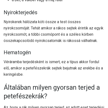
Nyirokterjedés
Nyirokerek hálózata köti össze a test összes
nyirokcsomóját. Tehát amikor a rákos sejtek érintik az egyik
nyirokcsomót, a többi csomópont és a széles körben
összekapcsolódó nyirokcsatornák is rákossá válhatnak.
Hematogén
Véráramba terjedésként is ismert, ez a típus akkor fordul
elő, amikor a petefészekrák sejtek bejutnak az erekbe és a
keringésbe.
Általában milyen gyorsan terjed a
petefészekrák?
Az, hogy a rák milyen gyorsan terjed, az adott eset terjedési