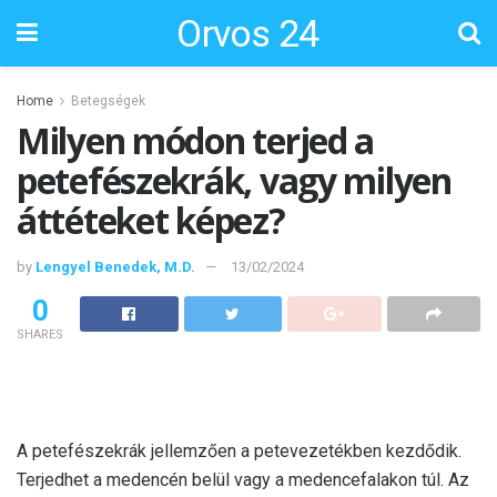
Orvos 24
Home
Betegségek
Milyen módon terjed a
petefészekrák, vagy milyen
áttéteket képez?
by
Lengyel Benedek, M.D.
13/02/2024
0
SHARES
A petefészekrák jellemzően a petevezetékben kezdődik.
Terjedhet a medencén belül vagy a medencefalakon túl. Az