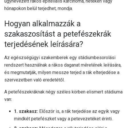
úgynevezett rákos epiteliális karcinóma, heteken vagy
hónapokon belül terjedhet, mondja.
Hogyan alkalmazzák a
szakaszosítást a petefészekrák
terjedésének leírására?
Az egészségügyi szakemberek egy stádiumbesorolási
rendszert használnak a rákos daganat méretének leírására,
és megmutatják, milyen messze terjed a rák elterjedése a
szervezetben való eredetétől.
A petefészekráknak négy széles körben elismert stádiuma
van:
1. szakasz:
Először is, a rák terjedése az egyik vagy
mindkét petefészket vagy a petevezetéket érinti.