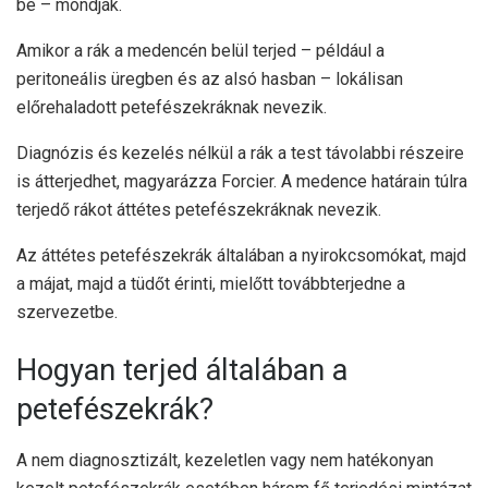
be – mondják.
Amikor a rák a medencén belül terjed – például a
peritoneális üregben és az alsó hasban – lokálisan
előrehaladott petefészekráknak nevezik.
Diagnózis és kezelés nélkül a rák a test távolabbi részeire
is átterjedhet, magyarázza Forcier. A medence határain túlra
terjedő rákot áttétes petefészekráknak nevezik.
Az áttétes petefészekrák általában a nyirokcsomókat, majd
a májat, majd a tüdőt érinti, mielőtt továbbterjedne a
szervezetbe.
Hogyan terjed általában a
petefészekrák?
A nem diagnosztizált, kezeletlen vagy nem hatékonyan