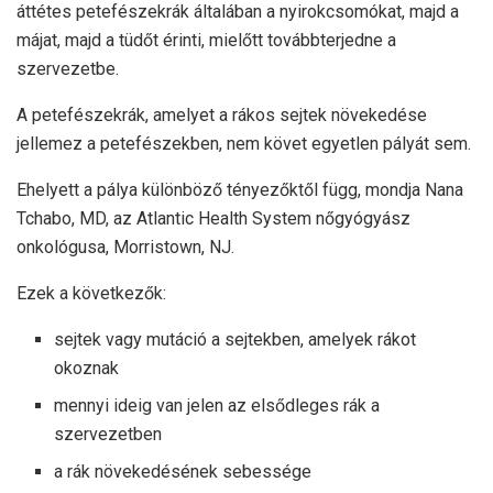
áttétes petefészekrák általában a nyirokcsomókat, majd a
májat, majd a tüdőt érinti, mielőtt továbbterjedne a
szervezetbe.
A petefészekrák, amelyet a rákos sejtek növekedése
jellemez a petefészekben, nem követ egyetlen pályát sem.
Ehelyett a pálya különböző tényezőktől függ, mondja Nana
Tchabo, MD, az Atlantic Health System nőgyógyász
onkológusa, Morristown, NJ.
Ezek a következők:
sejtek vagy mutáció a sejtekben, amelyek rákot
okoznak
mennyi ideig van jelen az elsődleges rák a
szervezetben
a rák növekedésének sebessége