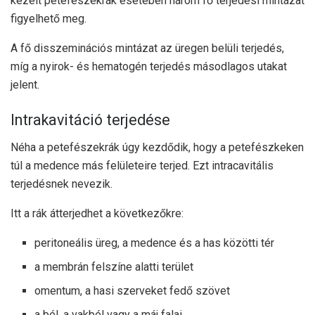
kezelt petefészekrák esetében három fő terjedési mintázat
figyelhető meg.
A fő disszeminációs mintázat az üregen belüli terjedés,
míg a nyirok- és hematogén terjedés másodlagos utakat
jelent.
Intrakavitáció terjedése
Néha a petefészekrák úgy kezdődik, hogy a petefészkeken
túl a medence más felületeire terjed. Ezt intracavitális
terjedésnek nevezik.
Itt a rák átterjedhet a következőkre:
peritoneális üreg, a medence és a has közötti tér
a membrán felszíne alatti terület
omentum, a hasi szerveket fedő szövet
a bél, a vakbél vagy a máj falai