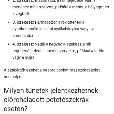
2. szakasz:
Másodszor, a rák terjedése eléri a
medence más szerveit, például a méhet, a hólyagot és
a végbélt.
3. szakasz:
Harmadszor, a rák átterjed a
nyirokcsomókra, a hasi nyálkahártyára vagy az
omentumba.
4. szakasz:
Végül a negyedik szakasz a rák
terjedését jelenti a távoli szervekre, például a tüdőre
vagy a májra.
A szakértők ezeket a besorolásokat részszakaszokra
bonthatják.
Milyen tünetek jelentkezhetnek
előrehaladott petefészekrák
esetén?