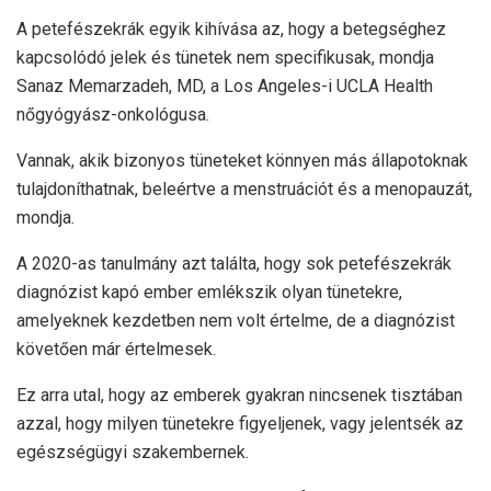
A petefészekrák egyik kihívása az, hogy a betegséghez
kapcsolódó jelek és tünetek nem specifikusak, mondja
Sanaz Memarzadeh, MD, a Los Angeles-i UCLA Health
nőgyógyász-onkológusa.
Vannak, akik bizonyos tüneteket könnyen más állapotoknak
tulajdoníthatnak, beleértve a menstruációt és a menopauzát,
mondja.
A
2020-as tanulmány
azt találta, hogy sok petefészekrák
diagnózist kapó ember emlékszik olyan tünetekre,
amelyeknek kezdetben nem volt értelme, de a diagnózist
követően már értelmesek.
Ez arra utal, hogy az emberek gyakran nincsenek tisztában
azzal, hogy milyen tünetekre figyeljenek, vagy jelentsék az
egészségügyi szakembernek.