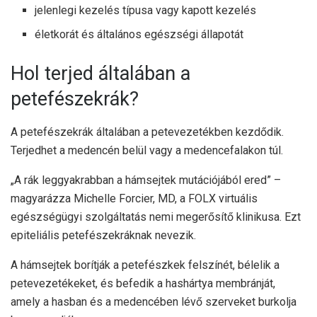
jelenlegi kezelés típusa vagy kapott kezelés
életkorát és általános egészségi állapotát
Hol terjed általában a
petefészekrák?
A petefészekrák általában a petevezetékben kezdődik.
Terjedhet a medencén belül vagy a medencefalakon túl.
„A rák leggyakrabban a hámsejtek mutációjából ered” –
magyarázza Michelle Forcier, MD, a FOLX virtuális
egészségügyi szolgáltatás nemi megerősítő klinikusa. Ezt
epiteliális petefészekráknak nevezik.
A hámsejtek borítják a petefészkek felszínét, bélelik a
petevezetékeket, és befedik a hashártya membránját,
amely a hasban és a medencében lévő szerveket burkolja