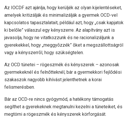
Az IOCDF azt ajánlja, hogy kerüljék az olyan kijelentéseket,
amelyek kritizálják és minimalizálják a gyermek OCD-vel
kapcsolatos tapasztalatait, például azt, hogy „csak kapjatok
ki belőle” válaszul egy kényszerre. Az alapítvány azt is
javasolja, hogy ne vitatkozzunk és ne racionalizáljunk a
gyerekekkel, hogy „meggyõzzék” õket a megszállottságról
vagy a kényszerrõl, hogy szükségtelen.
Az OCD tünetei – rögeszmék és kényszerek – azonosak
gyermekeknél és felnőtteknél, bár a gyermekkori fejlődési
szakaszok nagyobb kihívást jelenthetnek a korai
felismerésben.
Bár az OCD-re nincs gyógymód, a hatékony támogatás
segíthet a gyerekeknek megtanulni kezelni a tüneteiket, és
megtörni a rögeszmék és kényszerek körforgását.