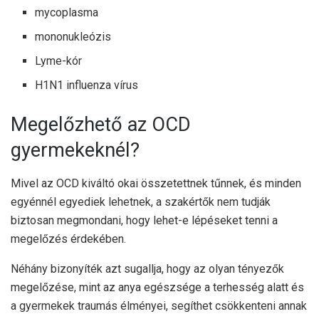
mycoplasma
mononukleózis
Lyme-kór
H1N1 influenza vírus
Megelőzhető az OCD
gyermekeknél?
Mivel az OCD kiváltó okai összetettnek tűnnek, és minden
egyénnél egyediek lehetnek, a szakértők nem tudják
biztosan megmondani, hogy lehet-e lépéseket tenni a
megelőzés érdekében.
Néhány
bizonyíték
azt sugallja, hogy az olyan tényezők
megelőzése, mint az anya egészsége a terhesség alatt és
a gyermekek traumás élményei, segíthet csökkenteni annak