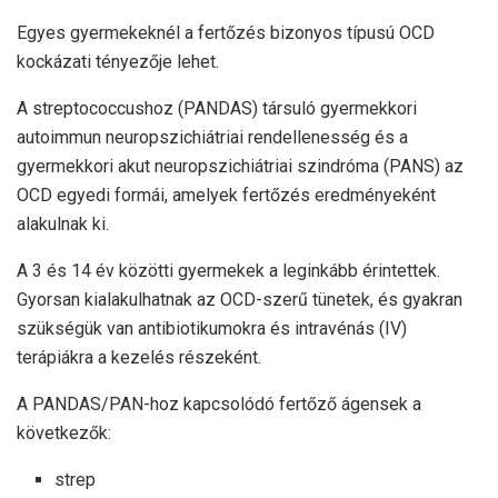
Egyes gyermekeknél a fertőzés bizonyos típusú OCD
kockázati tényezője lehet.
A streptococcushoz (PANDAS) társuló gyermekkori
autoimmun neuropszichiátriai rendellenesség és a
gyermekkori akut neuropszichiátriai szindróma (PANS) az
OCD egyedi formái, amelyek fertőzés eredményeként
alakulnak ki.
A 3 és 14 év közötti gyermekek a leginkább érintettek.
Gyorsan kialakulhatnak az OCD-szerű tünetek, és gyakran
szükségük van antibiotikumokra és intravénás (IV)
terápiákra a kezelés részeként.
A PANDAS/PAN-hoz kapcsolódó fertőző ágensek a
következők:
strep