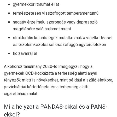
gyermekkori traumát él át
természetesen visszafogott temperamentumú
negatív érzelmek, szorongás vagy depresszió
megélésére való hajlamot mutat
strukturális különbségek mutatkoznak a viselkedéssel
és érzelemkezeléssel összefüggő agyterületeken
tic zavarral él
A
kohorsz tanulmány 2020-tól
megjegyzi, hogy a
gyermekek OCD-kockázata a terhesség alatti anyai
tényezők miatt is növekedhet, mint például a szülő életkora,
pszichiátriai kórtörténete és a terhesség alatti
cigarettahasználat.
Mi a helyzet a PANDAS-okkal és a PANS-
ekkel?