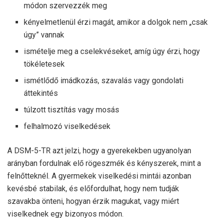
módon szervezzék meg
kényelmetlenül érzi magát, amikor a dolgok nem „csak
úgy” vannak
ismételje meg a cselekvéseket, amíg úgy érzi, hogy
tökéletesek
ismétlődő imádkozás, szavalás vagy gondolati
áttekintés
túlzott tisztítás vagy mosás
felhalmozó viselkedések
A DSM-5-TR azt jelzi, hogy a gyerekekben ugyanolyan
arányban fordulnak elő rögeszmék és kényszerek, mint a
felnőtteknél. A gyermekek viselkedési mintái azonban
kevésbé stabilak, és előfordulhat, hogy nem tudják
szavakba önteni, hogyan érzik magukat, vagy miért
viselkednek egy bizonyos módon.