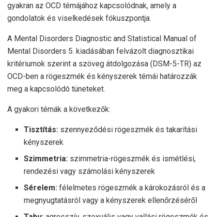
gyakran az OCD témájához kapcsolódnak, amely a
gondolatok és viselkedések fókuszpontja.
A Mental Disorders Diagnostic and Statistical Manual of
Mental Disorders 5. kiadásában felvázolt diagnosztikai
kritériumok szerint a szöveg átdolgozása (DSM-5-TR) az
OCD-ben a rögeszmék és kényszerek témái határozzák
meg a kapcsolódó tüneteket.
A gyakori témák a következők:
Tisztítás:
szennyeződési rögeszmék és takarítási
kényszerek
Szimmetria:
szimmetria-rögeszmék és ismétlési,
rendezési vagy számolási kényszerek
Sérelem:
félelmetes rögeszmék a károkozásról és a
megnyugtatásról vagy a kényszerek ellenőrzéséről
Tabu:
agresszív, szexuális vagy vallási rögeszmék és