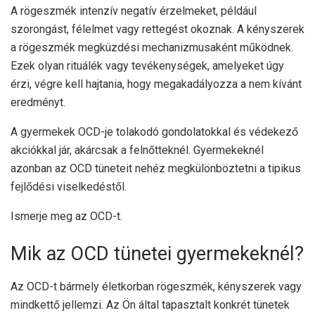
A rögeszmék intenzív negatív érzelmeket, például
szorongást, félelmet vagy rettegést okoznak. A kényszerek
a rögeszmék megküzdési mechanizmusaként működnek.
Ezek olyan rituálék vagy tevékenységek, amelyeket úgy
érzi, végre kell hajtania, hogy megakadályozza a nem kívánt
eredményt.
A gyermekek OCD-je tolakodó gondolatokkal és védekező
akciókkal jár, akárcsak a felnőtteknél. Gyermekeknél
azonban az OCD tüneteit nehéz megkülönböztetni a tipikus
fejlődési viselkedéstől.
Ismerje meg az OCD-t.
Mik az OCD tünetei gyermekeknél?
Az OCD-t bármely életkorban rögeszmék, kényszerek vagy
mindkettő jellemzi. Az Ön által tapasztalt konkrét tünetek