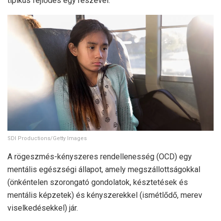
tipikus fejlődés egy részével.
SDI Productions/Getty Images
A rögeszmés-kényszeres rendellenesség (OCD) egy
mentális egészségi állapot, amely megszállottságokkal
(önkéntelen szorongató gondolatok, késztetések és
mentális képzetek) és kényszerekkel (ismétlődő, merev
viselkedésekkel) jár.