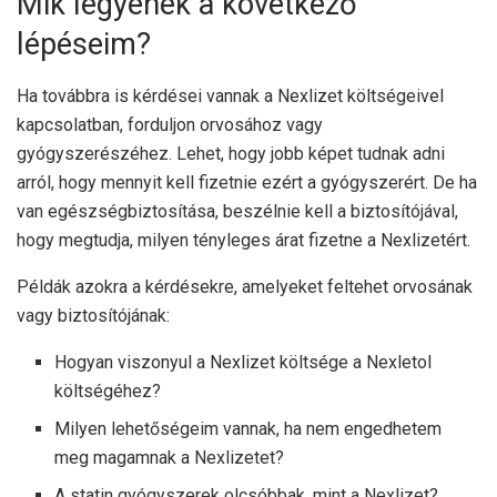
Mik legyenek a következő
lépéseim?
Ha továbbra is kérdései vannak a Nexlizet költségeivel
kapcsolatban, forduljon orvosához vagy
gyógyszerészéhez. Lehet, hogy jobb képet tudnak adni
arról, hogy mennyit kell fizetnie ezért a gyógyszerért. De ha
van egészségbiztosítása, beszélnie kell a biztosítójával,
hogy megtudja, milyen tényleges árat fizetne a Nexlizetért.
Példák azokra a kérdésekre, amelyeket feltehet orvosának
vagy biztosítójának:
Hogyan viszonyul a Nexlizet költsége a Nexletol
költségéhez?
Milyen lehetőségeim vannak, ha nem engedhetem
meg magamnak a Nexlizetet?
A statin gyógyszerek olcsóbbak, mint a Nexlizet?