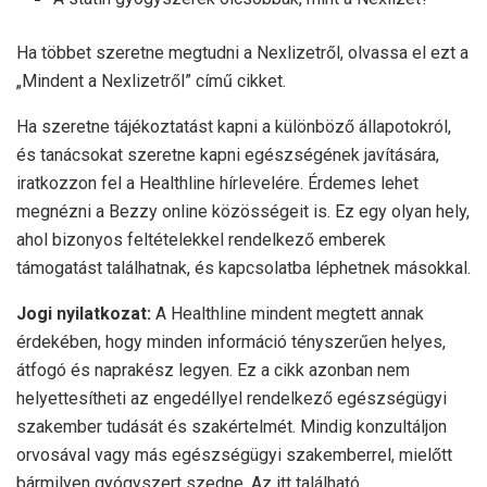
Ha többet szeretne megtudni a Nexlizetről, olvassa el ezt a
„Mindent a Nexlizetről” című cikket.
Ha szeretne tájékoztatást kapni a különböző állapotokról,
és tanácsokat szeretne kapni egészségének javítására,
iratkozzon fel a Healthline hírlevelére. Érdemes lehet
megnézni a Bezzy online közösségeit is. Ez egy olyan hely,
ahol bizonyos feltételekkel rendelkező emberek
támogatást találhatnak, és kapcsolatba léphetnek másokkal.
Jogi nyilatkozat:
A Healthline mindent megtett annak
érdekében, hogy minden információ tényszerűen helyes,
átfogó és naprakész legyen. Ez a cikk azonban nem
helyettesítheti az engedéllyel rendelkező egészségügyi
szakember tudását és szakértelmét. Mindig konzultáljon
orvosával vagy más egészségügyi szakemberrel, mielőtt
bármilyen gyógyszert szedne. Az itt található