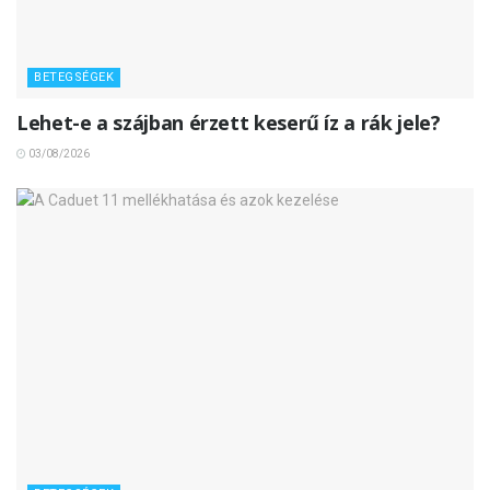
BETEGSÉGEK
Lehet-e a szájban érzett keserű íz a rák jele?
03/08/2026