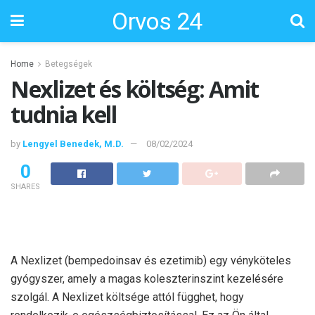
Orvos 24
Home
Betegségek
Nexlizet és költség: Amit
tudnia kell
by
Lengyel Benedek, M.D.
08/02/2024
0
SHARES
A Nexlizet (bempedoinsav és ezetimib) egy vényköteles
gyógyszer, amely a magas koleszterinszint kezelésére
szolgál. A Nexlizet költsége attól függhet, hogy