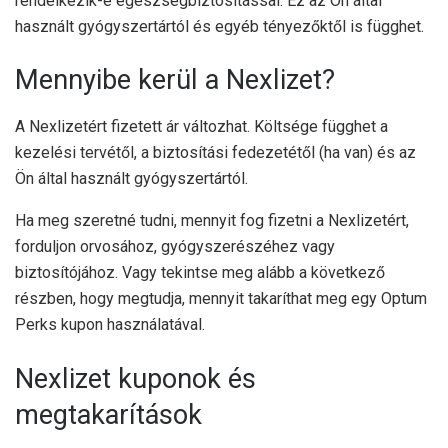
rendelkezik-e egészségbiztosítással. Ez az Ön által
használt gyógyszertártól és egyéb tényezőktől is függhet.
Mennyibe kerül a Nexlizet?
A Nexlizetért fizetett ár változhat. Költsége függhet a
kezelési tervétől, a biztosítási fedezetétől (ha van) és az
Ön által használt gyógyszertártól.
Ha meg szeretné tudni, mennyit fog fizetni a Nexlizetért,
forduljon orvosához, gyógyszerészéhez vagy
biztosítójához. Vagy tekintse meg alább a következő
részben, hogy megtudja, mennyit takaríthat meg egy Optum
Perks kupon használatával.
Nexlizet kuponok és
megtakarítások