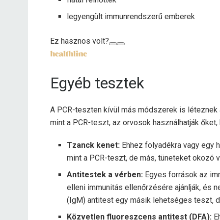
legyengült immunrendszerű emberek
Ez hasznos volt?
Egyéb tesztek
A PCR-teszten kívül más módszerek is léteznek 
mint a PCR-teszt, az orvosok használhatják őket,
Tzanck kenet:
Ehhez folyadékra vagy egy h
mint a PCR-teszt, de más, tüneteket okozó ví
Antitestek a vérben:
Egyes források az imm
elleni immunitás ellenőrzésére ajánlják, és
(IgM) antitest egy másik lehetséges teszt, 
Közvetlen fluoreszcens antitest (DFA):
Eh