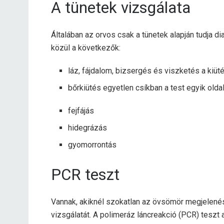
A tünetek vizsgálata
Általában az orvos csak a tünetek alapján tudja 
közül a következők:
láz, fájdalom, bizsergés és viszketés a kiüt
bőrkiütés egyetlen csíkban a test egyik olda
fejfájás
hidegrázás
gyomorrontás
PCR teszt
Vannak, akiknél szokatlan az övsömör megjelenése
vizsgálatát. A polimeráz láncreakció (PCR) teszt 