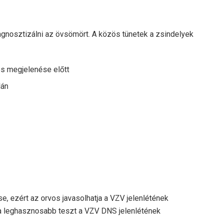
diagnosztizálni az övsömört. A közös
tünetek
a zsindelyek
és megjelenése előtt
lán
, ezért az orvos javasolhatja a VZV jelenlétének
a
leghasznosabb
teszt a VZV DNS jelenlétének