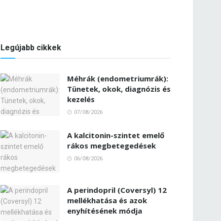
Legújabb cikkek
Méhrák (endometriumrák):
Tünetek, okok, diagnózis és
kezelés
07/08/2026
A kalcitonin-szintet emelő
rákos megbetegedések
06/08/2026
A perindopril (Coversyl) 12
mellékhatása és azok
enyhítésének módja