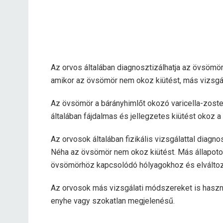
Az orvos általában diagnosztizálhatja az övsömör
amikor az övsömör nem okoz kiütést, más vizsgá
Az övsömör a bárányhimlőt okozó varicella-zoster
általában fájdalmas és jellegzetes kiütést okoz a 
Az orvosok általában fizikális vizsgálattal diag
Néha az övsömör nem okoz kiütést. Más állapotok
övsömörhöz kapcsolódó hólyagokhoz és elválto
Az orvosok más vizsgálati módszereket is haszn
enyhe vagy szokatlan megjelenésű.