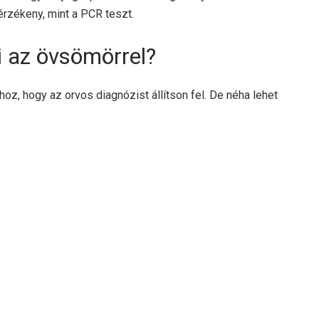
rzékeny, mint a PCR teszt.
i az övsömörrel?
oz, hogy az orvos diagnózist állítson fel. De néha lehet