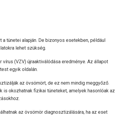
t a tünetei alapján. De bizonyos esetekben, például
latokra lehet szükség.
 vírus (VZV) újraaktiválódása eredménye. Az állapot
test egyik oldalán.
nosztizálják az övsömört, de ez nem mindig meggyőző.
 is okozhatnak fizikai tüneteket, amelyek hasonlóak az
zásokhoz.
álhatnak az övsömör diagnosztizálására, ha az eset