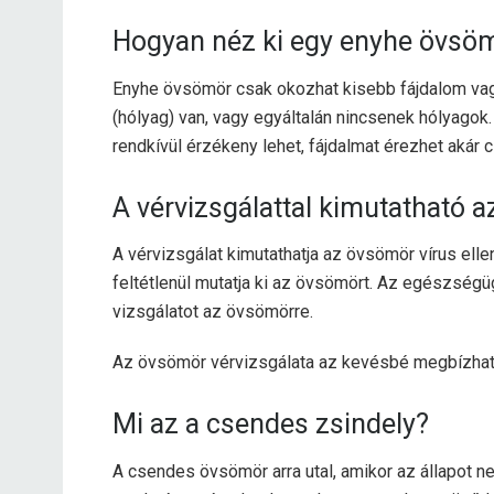
Hogyan néz ki egy enyhe övsö
Enyhe övsömör csak okozhat
kisebb fájdalom
vag
(hólyag) van, vagy egyáltalán nincsenek hólyag
rendkívül érzékeny lehet, fájdalmat érezhet akár 
A vérvizsgálattal kimutatható 
A vérvizsgálat kimutathatja az övsömör vírus elle
feltétlenül mutatja ki az övsömört. Az egészségü
vizsgálatot az övsömörre.
Az övsömör vérvizsgálata az
kevésbé megbízha
Mi az a csendes zsindely?
A csendes övsömör arra utal, amikor az állapot ne