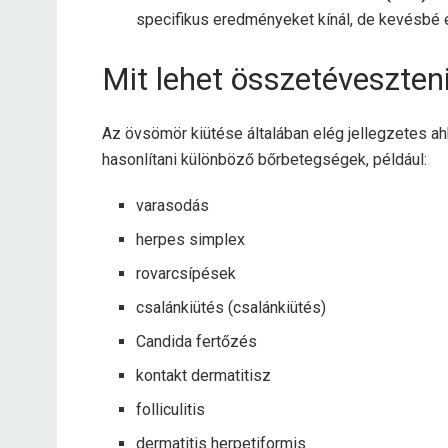
specifikus eredményeket kínál, de kevésbé é
Mit lehet összetéveszten
Az övsömör kiütése általában elég jellegzetes ahh
hasonlítani
különböző bőrbetegségek, például:
varasodás
herpes simplex
rovarcsípések
csalánkiütés (csalánkiütés)
Candida fertőzés
kontakt dermatitisz
folliculitis
dermatitis herpetiformis