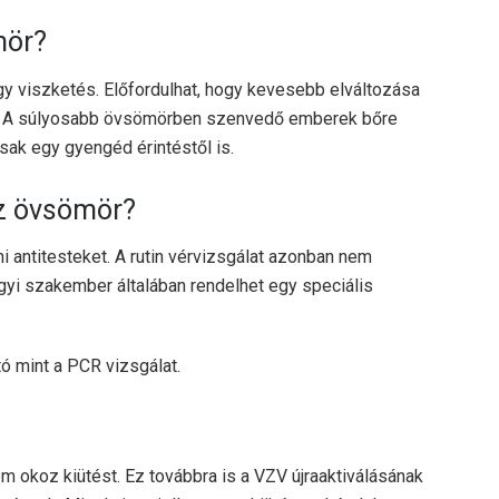
mör?
y viszketés. Előfordulhat, hogy kevesebb elváltozása
ok. A súlyosabb övsömörben szenvedő emberek bőre
csak egy gyengéd érintéstől is.
az övsömör?
ni antitesteket. A rutin vérvizsgálat azonban nem
gyi szakember általában rendelhet egy speciális
tó
mint a PCR vizsgálat.
m okoz kiütést. Ez továbbra is a VZV újraaktiválásának