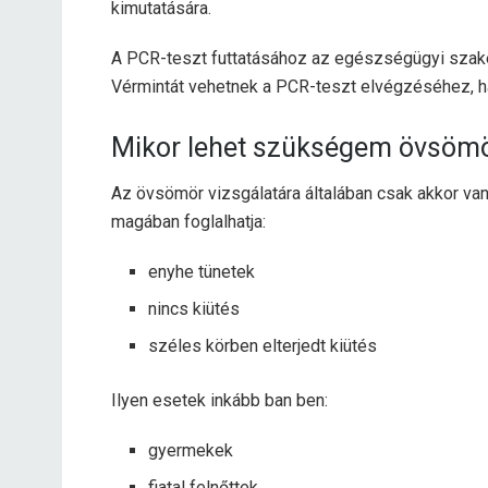
kimutatására.
A PCR-teszt futtatásához az egészségügyi szak
Vérmintát vehetnek a PCR-teszt elvégzéséhez, ha
Mikor lehet szükségem övsömör
Az övsömör vizsgálatára általában csak akkor van
magában foglalhatja:
enyhe tünetek
nincs kiütés
széles körben elterjedt kiütés
Ilyen esetek
inkább
ban ben:
gyermekek
fiatal felnőttek