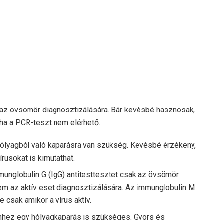
az övsömör diagnosztizálására. Bár kevésbé hasznosak,
 ha a PCR-teszt nem elérhető.
ólyagból való kaparásra van szükség. Kevésbé érzékeny,
rusokat is kimutathat.
unglobulin G (IgG) antitesttesztet csak az övsömör
 nem az aktív eset diagnosztizálására. Az immunglobulin M
de
csak
amikor a vírus aktív.
hez egy hólyagkaparás is szükséges. Gyors és