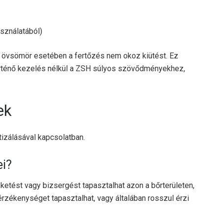
sználatából)
 övsömör esetében a fertőzés nem okoz kiütést. Ez
rténő kezelés nélkül a ZSH súlyos szövődményekhez,
ek
izálásával kapcsolatban.
ei?
szketést vagy bizsergést tapasztalhat azon a bőrterületen,
nyérzékenységet tapasztalhat, vagy általában rosszul érzi