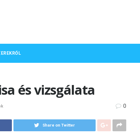
ZEREKRŐL
a és vizsgálata
0
ek
Share on Twitter