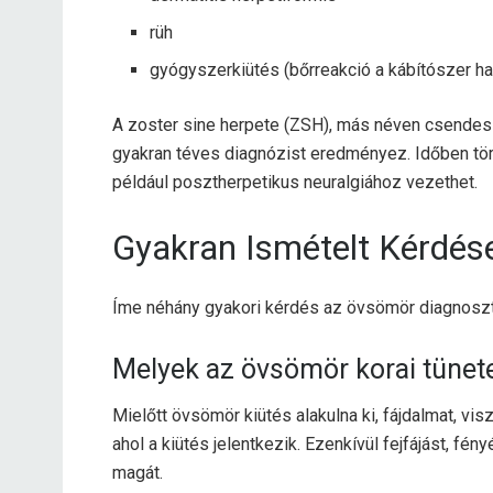
rüh
gyógyszerkiütés (bőrreakció a kábítószer ha
A zoster sine herpete (ZSH), más néven csendes
gyakran
téves diagnózist eredményez. Időben tö
például posztherpetikus neuralgiához vezethet.
Gyakran Ismételt Kérdés
Íme néhány gyakori kérdés az övsömör diagnoszt
Melyek az övsömör korai tünet
Mielőtt övsömör kiütés alakulna ki, fájdalmat, vi
ahol a kiütés jelentkezik. Ezenkívül fejfájást, fé
magát.