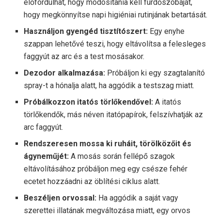
előfordulhat, hogy módosítania kell fürdőszobáját,
hogy megkönnyítse napi higiéniai rutinjának betartását.
Használjon gyengéd tisztítószert:
Egy enyhe
szappan lehetővé teszi, hogy eltávolítsa a felesleges
faggyút az arc és a test mosásakor.
Dezodor alkalmazása:
Próbáljon ki egy szagtalanító
spray-t a hónalja alatt, ha aggódik a testszag miatt.
Próbálkozzon itatós törlőkendővel:
A itatós
törlőkendők, más néven itatópapírok, felszívhatják az
arc faggyút.
Rendszeresen mossa ki ruháit, törölközőit és
ágyneműjét:
A mosás során fellépő szagok
eltávolításához próbáljon meg egy csésze fehér
ecetet hozzáadni az öblítési ciklus alatt.
Beszéljen orvossal:
Ha aggódik a saját vagy
szerettei illatának megváltozása miatt, egy orvos