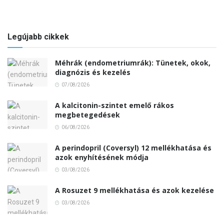
Legújabb cikkek
Méhrák (endometriumrák): Tünetek, okok,
diagnózis és kezelés
07/08/2026
A kalcitonin-szintet emelő rákos
megbetegedések
06/08/2026
A perindopril (Coversyl) 12 mellékhatása és
azok enyhítésének módja
03/08/2026
A Rosuzet 9 mellékhatása és azok kezelése
03/08/2026