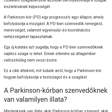
csökkent szaglásérzete azonban befolyásolhatja a szaguk
észlelésének képességét.
A Parkinson-kór (PD) egy progresszív agyi állapot, amely
befolyásolja a mozgást. A PD-ben szenvedők remegést,
merevséget, valamint egyensúlyi és koordinációs
nehézségeket tapasztalnak.
Egy új kutatás azt sugallja, hogy a PD-ben szenvedőknek
sajátos szaga is lehet. Ennek ellenére az átlagember
valószínűleg nem veszi észre.
Ez a cikk áttekinti, mit tudunk arról, hogy a Parkinson-kór
hogyan befolyásolja a testszagot és a szaglást.
A Parkinson-kórban szenvedőknek
van valamilyen illata?
Mindenkinek van illata, akár Parkinson-kórban szenved, akár