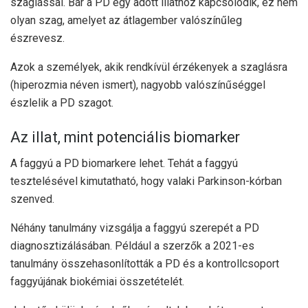
szaglással. Bár a PD egy adott illathoz kapcsolódik, ez nem
olyan szag, amelyet az átlagember valószínűleg
észrevesz.
Azok a személyek, akik rendkívül érzékenyek a szaglásra
(hiperozmia néven ismert), nagyobb valószínűséggel
észlelik a PD szagot.
Az illat, mint potenciális biomarker
A faggyú a PD biomarkere lehet. Tehát a faggyú
tesztelésével kimutatható, hogy valaki Parkinson-kórban
szenved.
Néhány tanulmány vizsgálja a faggyú szerepét a PD
diagnosztizálásában. Például a szerzők a
2021-es
tanulmány
összehasonlították a PD és a kontrollcsoport
faggyújának biokémiai összetételét.