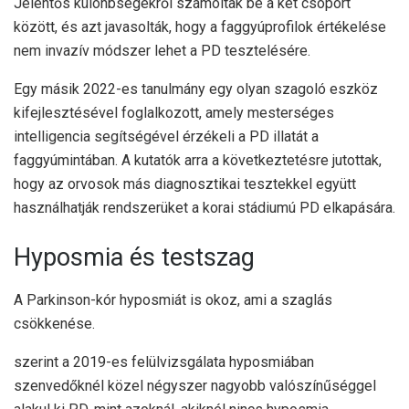
Jelentős különbségekről számoltak be a két csoport
között, és azt javasolták, hogy a faggyúprofilok értékelése
nem invazív módszer lehet a PD tesztelésére.
Egy másik 2022-es tanulmány egy olyan szagoló eszköz
kifejlesztésével foglalkozott, amely mesterséges
intelligencia segítségével érzékeli a PD illatát a
faggyúmintában. A kutatók arra a következtetésre jutottak,
hogy az orvosok más diagnosztikai tesztekkel együtt
használhatják rendszerüket a korai stádiumú PD elkapására.
Hyposmia és testszag
A Parkinson-kór hyposmiát is okoz, ami a szaglás
csökkenése.
szerint a
2019-es felülvizsgálat
a hyposmiában
szenvedőknél közel négyszer nagyobb valószínűséggel