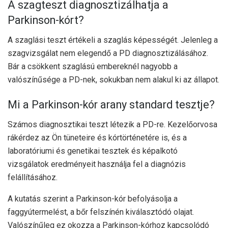
A szagteszt diagnosztizálhatja a
Parkinson-kórt?
A szaglási teszt értékeli a szaglás képességét. Jelenleg a
szagvizsgálat nem elegendő a PD diagnosztizálásához.
Bár a csökkent szaglású embereknél nagyobb a
valószínűsége a PD-nek, sokukban nem alakul ki az állapot.
Mi a Parkinson-kór arany standard tesztje?
Számos diagnosztikai teszt létezik a PD-re. Kezelőorvosa
rákérdez az Ön tüneteire és kórtörténetére is, és a
laboratóriumi és genetikai tesztek és képalkotó
vizsgálatok eredményeit használja fel a diagnózis
felállításához.
A kutatás szerint a Parkinson-kór befolyásolja a
faggyútermelést, a bőr felszínén kiválasztódó olajat.
Valószínűleg ez okozza a Parkinson-kórhoz kapcsolódó