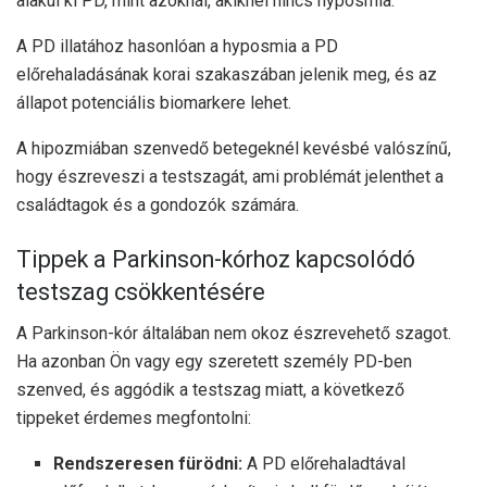
alakul ki PD, mint azoknál, akiknél nincs hyposmia.
A PD illatához hasonlóan a hyposmia a PD
előrehaladásának korai szakaszában jelenik meg, és az
állapot potenciális biomarkere lehet.
A hipozmiában szenvedő betegeknél kevésbé valószínű,
hogy észreveszi a testszagát, ami problémát jelenthet a
családtagok és a gondozók számára.
Tippek a Parkinson-kórhoz kapcsolódó
testszag csökkentésére
A Parkinson-kór általában nem okoz észrevehető szagot.
Ha azonban Ön vagy egy szeretett személy PD-ben
szenved, és aggódik a testszag miatt, a következő
tippeket érdemes megfontolni:
Rendszeresen fürödni:
A PD előrehaladtával