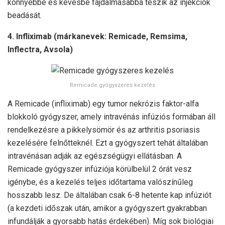
könnyebbé és kevésbé fájdalmasabbá teszik az injekciók
beadását.
4. Infliximab (márkanevek: Remicade, Remsima,
Inflectra, Avsola)
Remicade gyógyszeres kezelés
A Remicade (infliximab) egy tumor nekrózis faktor-alfa
blokkoló gyógyszer, amely intravénás infúziós formában áll
rendelkezésre a pikkelysömör és az arthritis psoriasis
kezelésére felnőtteknél. Ezt a gyógyszert tehát általában
intravénásan adják az egészségügyi ellátásban. A
Remicade gyógyszer infúziója körülbelül 2 órát vesz
igénybe, és a kezelés teljes időtartama valószínűleg
hosszabb lesz. De általában csak 6-8 hetente kap infúziót
(a kezdeti időszak után, amikor a gyógyszert gyakrabban
infundálják a gyorsabb hatás érdekében). Míg sok biológiai