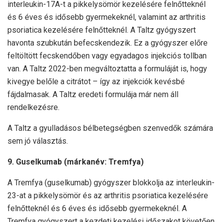
interleukin-17A-t a pikkelysömör kezelésére felnőtteknél
és 6 éves és idősebb gyermekeknél, valamint az arthritis
psoriatica kezelésére felnőtteknél. A Taltz gyógyszert
havonta szubkután befecskendezik. Ez a gyógyszer előre
feltöltött fecskendőben vagy egyadagos injekciós tollban
van. A Taltz 2022-ben megváltoztatta a formuláját is, hogy
kivegye belőle a citrátot – így az injekciók kevésbé
fájdalmasak. A Taltz eredeti formulája már nem áll
rendelkezésre.
A Taltz a gyulladásos bélbetegségben szenvedők számára
sem jó választás.
9. Guselkumab (márkanév: Tremfya)
A Tremfya (guselkumab) gyógyszer blokkolja az interleukin-
23-at a pikkelysömör és az arthritis psoriatica kezelésére
felnőtteknél és 6 éves és idősebb gyermekeknél. A
Tremfya gyógyszert a kezdeti kezelési időszakot követően