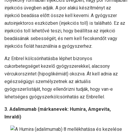
folyékony formában injekciós üvegben, vagy por formájában
injekciós üvegben adják. A por alakú készítményt az
injekció beadása előtt össze kell keverni. A gyógyszer
autoinjektoros eszközben (injekciós toll) is található. Ez az
injekciós toll lehetővé teszi, hogy beállítsa az injekció
beadásának sebességét, és nem kell fecskendőt vagy
injekciós fiolát használnia a gyógyszerhez.
Az Enbrel kölcsönhatásba léphet bizonyos
cukorbetegséget kezelő gyógyszerekkel, alacsony
vércukorszintet (hipoglikémiát) okozva. Át kell adnia az
egészségügyi személyzetnek az aktuális
gyógyszerlistáját, hogy ellenőrizni tudják, hogy van-e
lehetséges gyógyszerkölcsönhatás az Enbrellel.
3. Adalimumab (márkanevek: Humira, Amgevita,
Imraldi)