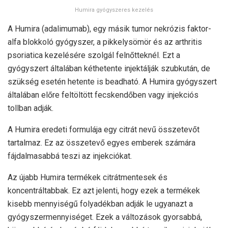
Humira gyógyszeres kezelés
A Humira (adalimumab), egy másik tumor nekrózis faktor-
alfa blokkoló gyógyszer, a pikkelysömör és az arthritis
psoriatica kezelésére szolgál felnőtteknél. Ezt a
gyógyszert általában kéthetente injektálják szubkután, de
szükség esetén hetente is beadható. A Humira gyógyszert
általában előre feltöltött fecskendőben vagy injekciós
tollban adják.
A Humira eredeti formulája egy citrát nevű összetevőt
tartalmaz. Ez az összetevő egyes emberek számára
fájdalmasabbá teszi az injekciókat.
Az újabb Humira termékek citrátmentesek és
koncentráltabbak. Ez azt jelenti, hogy ezek a termékek
kisebb mennyiségű folyadékban adják le ugyanazt a
gyógyszermennyiséget. Ezek a változások gyorsabbá,