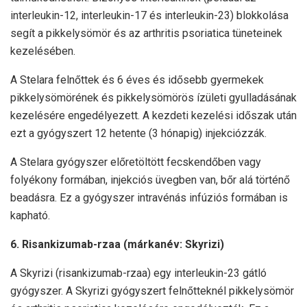
interleukin-12, interleukin-17 és interleukin-23) blokkolása
segít a pikkelysömör és az arthritis psoriatica tüneteinek
kezelésében.
A Stelara felnőttek és 6 éves és idősebb gyermekek
pikkelysömörének és pikkelysömörös ízületi gyulladásának
kezelésére engedélyezett. A kezdeti kezelési időszak után
ezt a gyógyszert 12 hetente (3 hónapig) injekciózzák.
A Stelara gyógyszer előretöltött fecskendőben vagy
folyékony formában, injekciós üvegben van, bőr alá történő
beadásra. Ez a gyógyszer intravénás infúziós formában is
kapható.
6. Risankizumab-rzaa (márkanév: Skyrizi)
A Skyrizi (risankizumab-rzaa) egy interleukin-23 gátló
gyógyszer. A Skyrizi gyógyszert felnőtteknél pikkelysömör