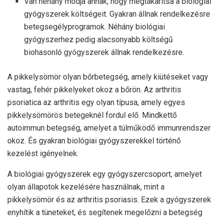
Van néhány módja annak, hogy megtakarítsa a biológiai
gyógyszerek költségeit. Gyakran állnak rendelkezésre
betegsegélyprogramok. Néhány biológiai
gyógyszerhez pedig alacsonyabb költségű
biohasonló gyógyszerek állnak rendelkezésre.
A pikkelysömör olyan bőrbetegség, amely kiütéseket vagy
vastag, fehér pikkelyeket okoz a bőrön. Az arthritis
psoriatica az arthritis egy olyan típusa, amely egyes
pikkelysömörös betegeknél fordul elő. Mindkettő
autoimmun betegség, amelyet a túlműködő immunrendszer
okoz. És gyakran biológiai gyógyszerekkel történő
kezelést igényelnek.
A biológiai gyógyszerek egy gyógyszercsoport, amelyet
olyan állapotok kezelésére használnak, mint a
pikkelysömör és az arthritis psoriasis. Ezek a gyógyszerek
enyhítik a tüneteket, és segítenek megelőzni a betegség