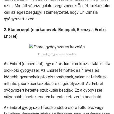
szint. Mielőtt vérvizsgálatot végeznének Önnél, tájékoztatni
kell az egészségügyi személyzetet, hogy Ön Cimzia
gyógyszert szed.
2. Etanercept (márkanevek: Benepali, Brenzys, Erelzi,
Enbrel).
Enbrel gyógyszeres kezelés
Az Enbrel (etanercept) egy másik tumor nekrózis faktor-alfa
blokkoló gyógyszer. Az Enbrel felnőttek és 4 éves és
idősebb gyermekek pikkelysömörének, valamint felnőttek
arthritis psoriatica kezelésére engedélyezett. Az Enbrel
gyógyszert hetente szubkután beadják. Ez a gyógyszer
súlyosabb tünetek esetén hetente kétszer is beadható.
Az Enbrel gyógyszert fecskendőbe előre feltöltve, vagy