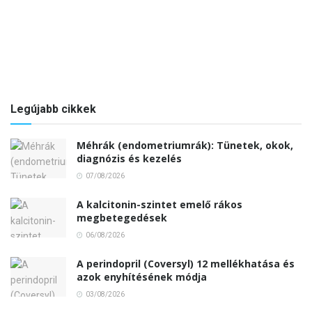
Legújabb cikkek
Méhrák (endometriumrák): Tünetek, okok,
diagnózis és kezelés
07/08/2026
A kalcitonin-szintet emelő rákos
megbetegedések
06/08/2026
A perindopril (Coversyl) 12 mellékhatása és
azok enyhítésének módja
03/08/2026