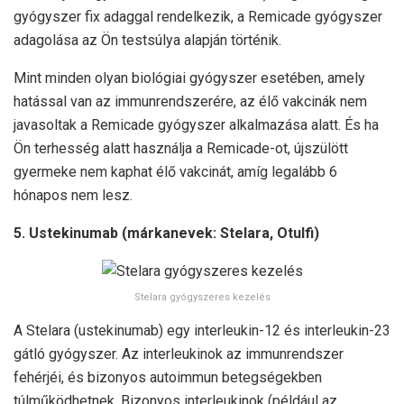
gyógyszer fix adaggal rendelkezik, a Remicade gyógyszer
adagolása az Ön testsúlya alapján történik.
Mint minden olyan biológiai gyógyszer esetében, amely
hatással van az immunrendszerére, az élő vakcinák nem
javasoltak a Remicade gyógyszer alkalmazása alatt. És ha
Ön terhesség alatt használja a Remicade-ot, újszülött
gyermeke nem kaphat élő vakcinát, amíg legalább 6
hónapos nem lesz.
5. Ustekinumab (márkanevek: Stelara, Otulfi)
Stelara gyógyszeres kezelés
A Stelara (ustekinumab) egy interleukin-12 és interleukin-23
gátló gyógyszer. Az interleukinok az immunrendszer
fehérjéi, és bizonyos autoimmun betegségekben
túlműködhetnek. Bizonyos interleukinok (például az