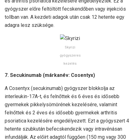
és arthritis psoriatica kezelésére engedélyezték. Ez a
gyógyszer előre feltöltött fecskendőben vagy injekciós
tollban van. A kezdeti adagok után csak 12 hetente egy
adagra lesz szüksége.
Skyrizi
gyógyszeres
kezelés
7. Secukinumab (márkanév: Cosentyx)
A Cosentyx (secukinumab) gyógyszer blokkolja az
interleukin-17A-t, és felnőttek és 6 éves és idősebb
gyermekek pikkelysömörének kezelésére, valamint
felnőttek és 2 éves és idősebb gyermekek arthritis
psoriatica kezelésére engedélyezett. Ezt a gyógyszert 4
hetente szubkután befecskendezik vagy intravénásan
infundálják. Az előírt adagtól függően (150 mg vagy 300