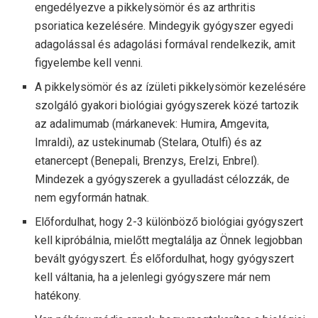
engedélyezve a pikkelysömör és az arthritis
psoriatica kezelésére. Mindegyik gyógyszer egyedi
adagolással és adagolási formával rendelkezik, amit
figyelembe kell venni.
A pikkelysömör és az ízületi pikkelysömör kezelésére
szolgáló gyakori biológiai gyógyszerek közé tartozik
az adalimumab (márkanevek: Humira, Amgevita,
Imraldi), az ustekinumab (Stelara, Otulfi) és az
etanercept (Benepali, Brenzys, Erelzi, Enbrel).
Mindezek a gyógyszerek a gyulladást célozzák, de
nem egyformán hatnak.
Előfordulhat, hogy 2-3 különböző biológiai gyógyszert
kell kipróbálnia, mielőtt megtalálja az Önnek legjobban
bevált gyógyszert. És előfordulhat, hogy gyógyszert
kell váltania, ha a jelenlegi gyógyszere már nem
hatékony.