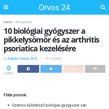
Orvos 24
Home
Betegségek
10 biológiai gyógyszer a
pikkelysömör és az arthritis
psoriatica kezelésére
by
Fábián Tamás, M.D.
01/12/2025
0
SHARES
Főbb pontok:
Számos különböző biológiai gyógyszer van