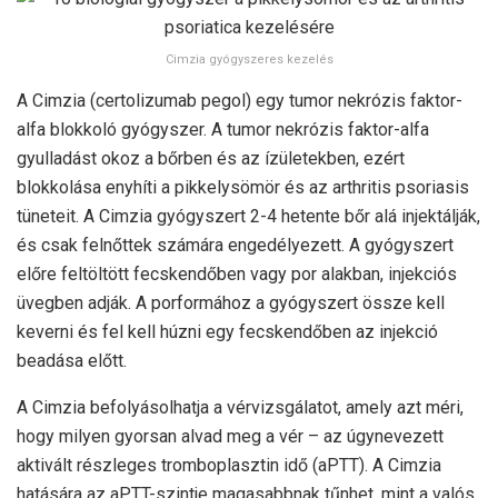
Cimzia gyógyszeres kezelés
A Cimzia (certolizumab pegol) egy tumor nekrózis faktor-
alfa blokkoló gyógyszer. A tumor nekrózis faktor-alfa
gyulladást okoz a bőrben és az ízületekben, ezért
blokkolása enyhíti a pikkelysömör és az arthritis psoriasis
tüneteit. A Cimzia gyógyszert 2-4 hetente bőr alá injektálják,
és csak felnőttek számára engedélyezett. A gyógyszert
előre feltöltött fecskendőben vagy por alakban, injekciós
üvegben adják. A porformához a gyógyszert össze kell
keverni és fel kell húzni egy fecskendőben az injekció
beadása előtt.
A Cimzia befolyásolhatja a vérvizsgálatot, amely azt méri,
hogy milyen gyorsan alvad meg a vér – az úgynevezett
aktivált részleges tromboplasztin idő (aPTT). A Cimzia
hatására az aPTT-szintje magasabbnak tűnhet, mint a valós