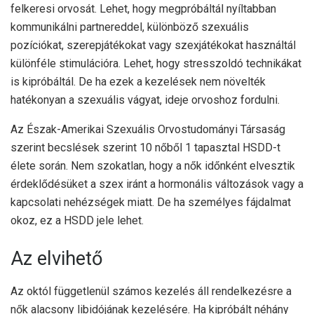
felkeresi orvosát. Lehet, hogy megpróbáltál nyíltabban
kommunikálni partnereddel, különböző szexuális
pozíciókat, szerepjátékokat vagy szexjátékokat használtál
különféle stimulációra. Lehet, hogy stresszoldó technikákat
is kipróbáltál. De ha ezek a kezelések nem növelték
hatékonyan a szexuális vágyat, ideje orvoshoz fordulni.
Az Észak-Amerikai Szexuális Orvostudományi Társaság
szerint becslések szerint 10 nőből 1 tapasztal HSDD-t
élete során. Nem szokatlan, hogy a nők időnként elvesztik
érdeklődésüket a szex iránt a hormonális változások vagy a
kapcsolati nehézségek miatt. De ha személyes fájdalmat
okoz, ez a HSDD jele lehet.
Az elvihető
Az októl függetlenül számos kezelés áll rendelkezésre a
nők alacsony libidójának kezelésére. Ha kipróbált néhány