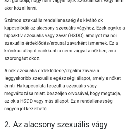
azt gondolja, hogy nem vágyik rájuk szexuálisan, vagy nem
akar közel lenni.
Számos szexuális rendellenesség és kiváltó ok
kapcsolódik az alacsony szexuális vágyhoz. Ezek egyike a
hipoaktív szexuális vágy zavar (HSDD), amelyet ma női
szexuális érdeklődés/arousal zavarként ismernek. Ez a
krónikus állapot csökkenti a nemi vágyat a nőkben, ami
szorongást okoz.
A nők szexuális érdeklődése/izgalmi zavara a
leggyakoribb szexuális egészségi állapot, amely a nőket
érinti. Ha kapcsolata feszült a szexuális vágy
megváltozása miatt, beszéljen orvosával, hogy megtudja,
az ok a HSDD vagy más állapot. Ez a rendellenesség
nagyon jól kezelhető.
2. Az alacsony szexuális vágy