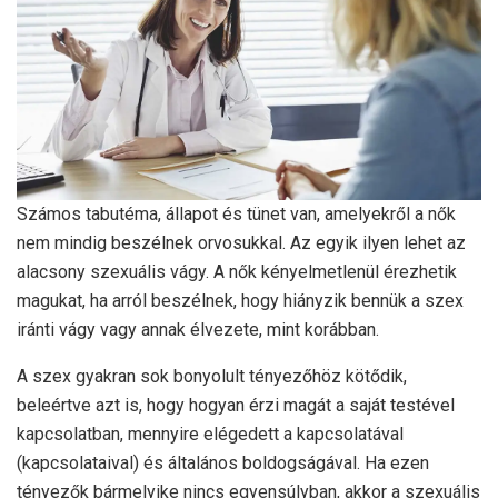
Számos tabutéma, állapot és tünet van, amelyekről a nők
nem mindig beszélnek orvosukkal. Az egyik ilyen lehet az
alacsony szexuális vágy. A nők kényelmetlenül érezhetik
magukat, ha arról beszélnek, hogy hiányzik bennük a szex
iránti vágy vagy annak élvezete, mint korábban.
A szex gyakran sok bonyolult tényezőhöz kötődik,
beleértve azt is, hogy hogyan érzi magát a saját testével
kapcsolatban, mennyire elégedett a kapcsolatával
(kapcsolataival) és általános boldogságával. Ha ezen
tényezők bármelyike ​​nincs egyensúlyban, akkor a szexuális