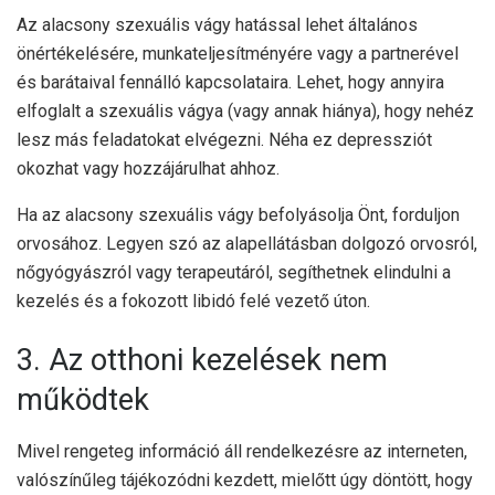
Az alacsony szexuális vágy hatással lehet általános
önértékelésére, munkateljesítményére vagy a partnerével
és barátaival fennálló kapcsolataira. Lehet, hogy annyira
elfoglalt a szexuális vágya (vagy annak hiánya), hogy nehéz
lesz más feladatokat elvégezni. Néha ez depressziót
okozhat vagy hozzájárulhat ahhoz.
Ha az alacsony szexuális vágy befolyásolja Önt, forduljon
orvosához. Legyen szó az alapellátásban dolgozó orvosról,
nőgyógyászról vagy terapeutáról, segíthetnek elindulni a
kezelés és a fokozott libidó felé vezető úton.
3. Az otthoni kezelések nem
működtek
Mivel rengeteg információ áll rendelkezésre az interneten,
valószínűleg tájékozódni kezdett, mielőtt úgy döntött, hogy