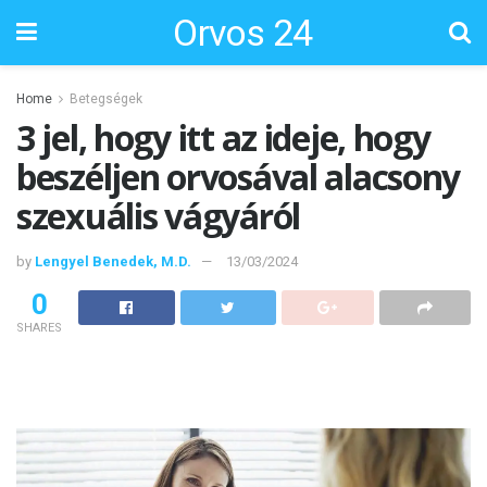
Orvos 24
Home
Betegségek
3 jel, hogy itt az ideje, hogy
beszéljen orvosával alacsony
szexuális vágyáról
by
Lengyel Benedek, M.D.
13/03/2024
0
SHARES