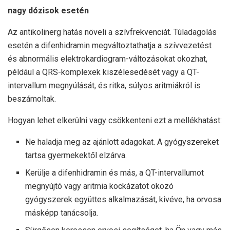
nagy dózisok esetén
Az antikolinerg hatás növeli a szívfrekvenciát. Túladagolás
esetén a difenhidramin megváltoztathatja a szívvezetést
és abnormális elektrokardiogram-változásokat okozhat,
például a QRS-komplexek kiszélesedését vagy a QT-
intervallum megnyúlását, és ritka, súlyos aritmiákról is
beszámoltak.
Hogyan lehet elkerülni vagy csökkenteni ezt a mellékhatást:
Ne haladja meg az ajánlott adagokat. A gyógyszereket
tartsa gyermekektől elzárva.
Kerülje a difenhidramin és más, a QT-intervallumot
megnyújtó vagy aritmia kockázatot okozó
gyógyszerek együttes alkalmazását, kivéve, ha orvosa
másképp tanácsolja.