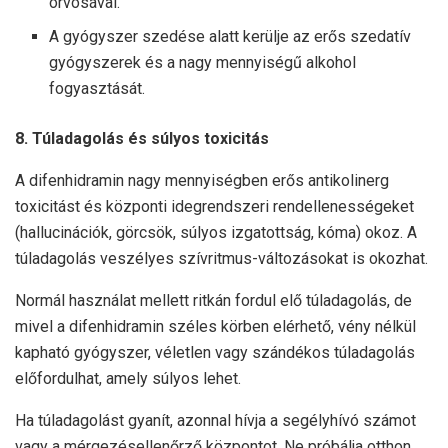
orvosával.
A gyógyszer szedése alatt kerülje az erős szedatív
gyógyszerek és a nagy mennyiségű alkohol
fogyasztását.
8. Túladagolás és súlyos toxicitás
A difenhidramin nagy mennyiségben erős antikolinerg
toxicitást és központi idegrendszeri rendellenességeket
(hallucinációk, görcsök, súlyos izgatottság, kóma) okoz. A
túladagolás veszélyes szívritmus-változásokat is okozhat.
Normál használat mellett ritkán fordul elő túladagolás, de
mivel a difenhidramin széles körben elérhető, vény nélkül
kapható gyógyszer, véletlen vagy szándékos túladagolás
előfordulhat, amely súlyos lehet.
Ha túladagolást gyanít, azonnal hívja a segélyhívó számot
vagy a mérgezésellenőrző központot. Ne próbálja otthon