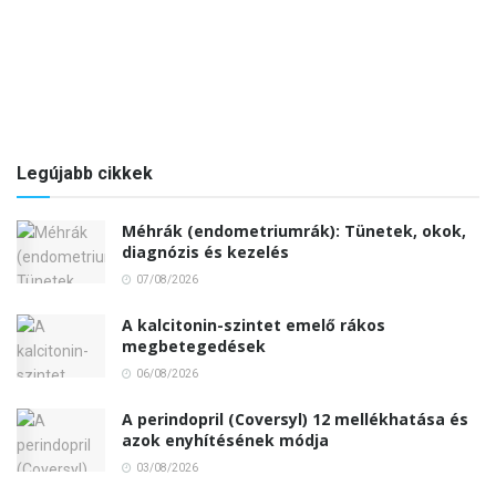
Legújabb cikkek
Méhrák (endometriumrák): Tünetek, okok,
diagnózis és kezelés
07/08/2026
A kalcitonin-szintet emelő rákos
megbetegedések
06/08/2026
A perindopril (Coversyl) 12 mellékhatása és
azok enyhítésének módja
03/08/2026