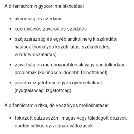
A difenhidramin gyakori mellékhatásai:
álmosság és szedáció
koordinációs zavarok és szédülés
szájszárazság és egyéb antikolinerg kiszáradási
hatások (homályos közeli látás, székrekedés,
vizeletvisszatartás)
zavartság és memóriaproblémák vagy gondolkodási
problémák (különösen idősebb felnőtteknél)
paradox izgatottság egyes gyermekeknél
(nyugtalanság, izgatottság).
A difenhidramin ritka, de veszélyes mellékhatásai:
fokozott pulzusszám, magas vagy túladagolt dózisok
esetén súlyos szívritmus-változások