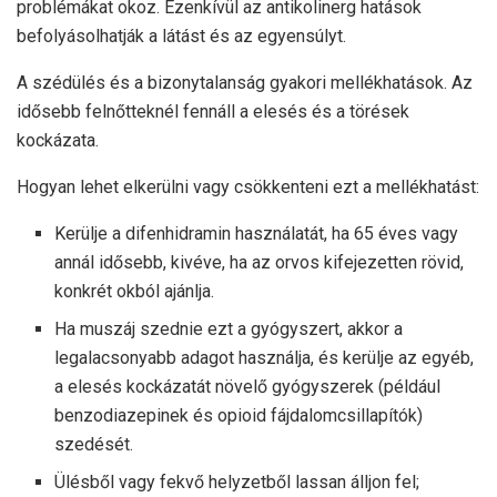
problémákat okoz. Ezenkívül az antikolinerg hatások
befolyásolhatják a látást és az egyensúlyt.
A szédülés és a bizonytalanság gyakori mellékhatások. Az
idősebb felnőtteknél fennáll a elesés és a törések
kockázata.
Hogyan lehet elkerülni vagy csökkenteni ezt a mellékhatást:
Kerülje a difenhidramin használatát, ha 65 éves vagy
annál idősebb, kivéve, ha az orvos kifejezetten rövid,
konkrét okból ajánlja.
Ha muszáj szednie ezt a gyógyszert, akkor a
legalacsonyabb adagot használja, és kerülje az egyéb,
a elesés kockázatát növelő gyógyszerek (például
benzodiazepinek és opioid fájdalomcsillapítók)
szedését.
Ülésből vagy fekvő helyzetből lassan álljon fel;