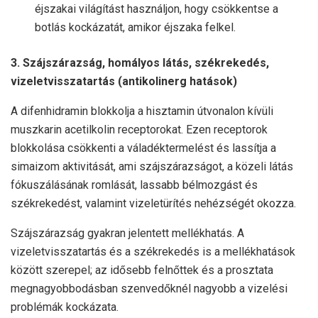
éjszakai világítást használjon, hogy csökkentse a
botlás kockázatát, amikor éjszaka felkel.
3. Szájszárazság, homályos látás, székrekedés,
vizeletvisszatartás (antikolinerg hatások)
A difenhidramin blokkolja a hisztamin útvonalon kívüli
muszkarin acetilkolin receptorokat. Ezen receptorok
blokkolása csökkenti a váladéktermelést és lassítja a
simaizom aktivitását, ami szájszárazságot, a közeli látás
fókuszálásának romlását, lassabb bélmozgást és
székrekedést, valamint vizeletürítés nehézségét okozza.
Szájszárazság gyakran jelentett mellékhatás. A
vizeletvisszatartás és a székrekedés is a mellékhatások
között szerepel; az idősebb felnőttek és a prosztata
megnagyobbodásban szenvedőknél nagyobb a vizelési
problémák kockázata.