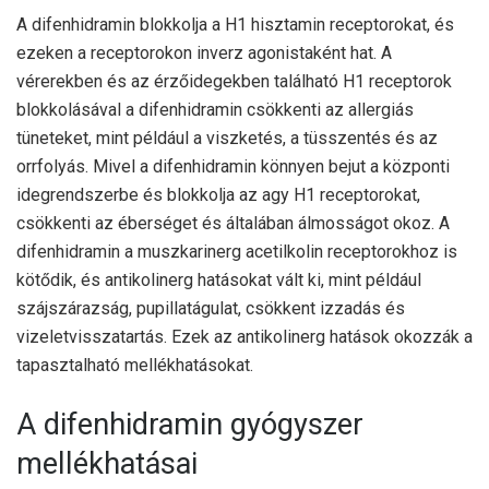
A difenhidramin blokkolja a H1 hisztamin receptorokat, és
ezeken a receptorokon inverz agonistaként hat. A
vérerekben és az érzőidegekben található H1 receptorok
blokkolásával a difenhidramin csökkenti az allergiás
tüneteket, mint például a viszketés, a tüsszentés és az
orrfolyás. Mivel a difenhidramin könnyen bejut a központi
idegrendszerbe és blokkolja az agy H1 receptorokat,
csökkenti az éberséget és általában álmosságot okoz. A
difenhidramin a muszkarinerg acetilkolin receptorokhoz is
kötődik, és antikolinerg hatásokat vált ki, mint például
szájszárazság, pupillatágulat, csökkent izzadás és
vizeletvisszatartás. Ezek az antikolinerg hatások okozzák a
tapasztalható mellékhatásokat.
A difenhidramin gyógyszer
mellékhatásai