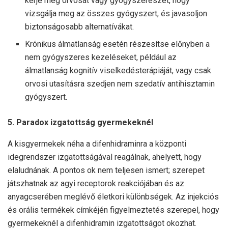
kérje meg orvosát vagy gyógyszerészét, hogy
vizsgálja meg az összes gyógyszert, és javasoljon
biztonságosabb alternatívákat.
Krónikus álmatlanság esetén részesítse előnyben a
nem gyógyszeres kezeléseket, például az
álmatlanság kognitív viselkedésterápiáját, vagy csak
orvosi utasításra szedjen nem szedatív antihisztamin
gyógyszert.
5. Paradox izgatottság gyermekeknél
A kisgyermekek néha a difenhidraminra a központi
idegrendszer izgatottságával reagálnak, ahelyett, hogy
elaludnának. A pontos ok nem teljesen ismert; szerepet
játszhatnak az agyi receptorok reakciójában és az
anyagcserében meglévő életkori különbségek. Az injekciós
és orális termékek címkéjén figyelmeztetés szerepel, hogy
gyermekeknél a difenhidramin izgatottságot okozhat.