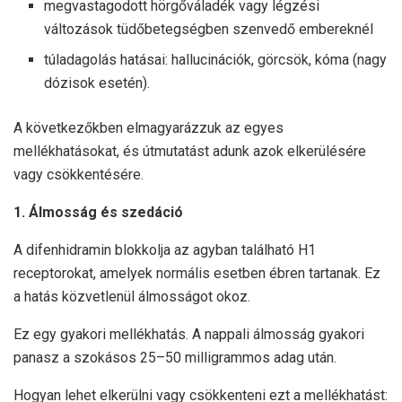
megvastagodott hörgőváladék vagy légzési
változások tüdőbetegségben szenvedő embereknél
túladagolás hatásai: hallucinációk, görcsök, kóma (nagy
dózisok esetén).
A következőkben elmagyarázzuk az egyes
mellékhatásokat, és útmutatást adunk azok elkerülésére
vagy csökkentésére.
1. Álmosság és szedáció
A difenhidramin blokkolja az agyban található H1
receptorokat, amelyek normális esetben ébren tartanak. Ez
a hatás közvetlenül álmosságot okoz.
Ez egy gyakori mellékhatás. A nappali álmosság gyakori
panasz a szokásos 25–50 milligrammos adag után.
Hogyan lehet elkerülni vagy csökkenteni ezt a mellékhatást: