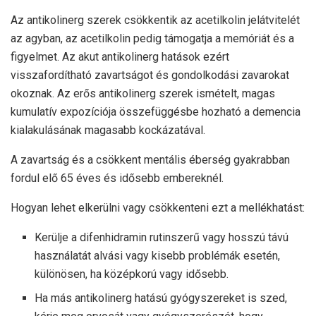
Az antikolinerg szerek csökkentik az acetilkolin jelátvitelét
az agyban, az acetilkolin pedig támogatja a memóriát és a
figyelmet. Az akut antikolinerg hatások ezért
visszafordítható zavartságot és gondolkodási zavarokat
okoznak. Az erős antikolinerg szerek ismételt, magas
kumulatív expozíciója összefüggésbe hozható a demencia
kialakulásának magasabb kockázatával.
A zavartság és a csökkent mentális éberség gyakrabban
fordul elő 65 éves és idősebb embereknél.
Hogyan lehet elkerülni vagy csökkenteni ezt a mellékhatást:
Kerülje a difenhidramin rutinszerű vagy hosszú távú
használatát alvási vagy kisebb problémák esetén,
különösen, ha középkorú vagy idősebb.
Ha más antikolinerg hatású gyógyszereket is szed,