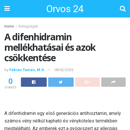
Orvos 24
Home
Betegségek
A difenhidramin
mellékhatásai és azok
csökkentése
by
Fábián Tamás, M.D.
08/02/2026
0
SHARES
A difenhidramin egy első generációs antihisztamin, amely
számos vény nélkül kapható és vényköteles termékben
megtalálható. Az emberek ezt a gyógyszert az allergiás