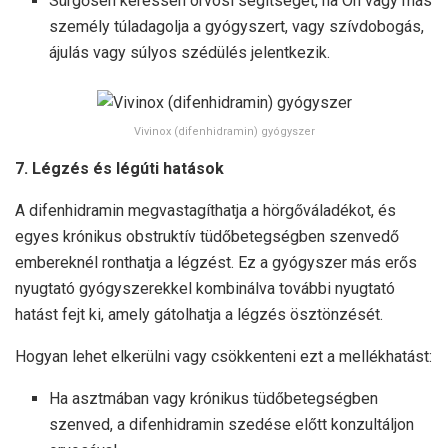
Sürgősen keressen orvosi segítséget, ha Ön vagy más
személy túladagolja a gyógyszert, vagy szívdobogás,
ájulás vagy súlyos szédülés jelentkezik.
Vivinox (difenhidramin) gyógyszer
7. Légzés és légúti hatások
A difenhidramin megvastagíthatja a hörgőváladékot, és
egyes krónikus obstruktív tüdőbetegségben szenvedő
embereknél ronthatja a légzést. Ez a gyógyszer más erős
nyugtató gyógyszerekkel kombinálva további nyugtató
hatást fejt ki, amely gátolhatja a légzés ösztönzését.
Hogyan lehet elkerülni vagy csökkenteni ezt a mellékhatást:
Ha asztmában vagy krónikus tüdőbetegségben
szenved, a difenhidramin szedése előtt konzultáljon