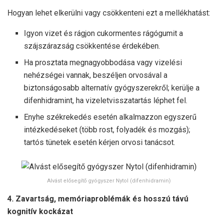
Hogyan lehet elkerülni vagy csökkenteni ezt a mellékhatást:
Igyon vizet és rágjon cukormentes rágógumit a
szájszárazság csökkentése érdekében.
Ha prosztata megnagyobbodása vagy vizelési
nehézségei vannak, beszéljen orvosával a
biztonságosabb alternatív gyógyszerekről; kerülje a
difenhidramint, ha vizeletvisszatartás léphet fel.
Enyhe székrekedés esetén alkalmazzon egyszerű
intézkedéseket (több rost, folyadék és mozgás);
tartós tünetek esetén kérjen orvosi tanácsot.
Alvást elősegítő gyógyszer Nytol (difenhidramin)
4. Zavartság, memóriaproblémák és hosszú távú
kognitív kockázat