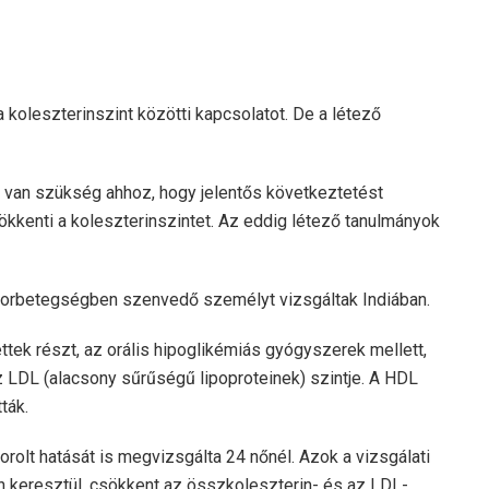
 koleszterinszint közötti kapcsolatot. De a létező
van szükség ahhoz, hogy jelentős következtetést
sökkenti a koleszterinszintet. Az eddig létező tanulmányok
korbetegségben szenvedő személyt vizsgáltak Indiában.
ttek részt, az orális hipoglikémiás gyógyszerek mellett,
az LDL (alacsony sűrűségű lipoproteinek) szintje. A HDL
ták.
orolt ​​hatását is megvizsgálta 24 nőnél. Azok a vizsgálati
n keresztül, csökkent az összkoleszterin- és az LDL-