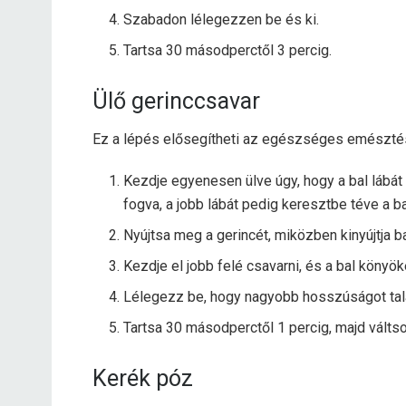
Szabadon lélegezzen be és ki.
Tartsa 30 másodperctől 3 percig.
Ülő gerinccsavar
Ez a lépés elősegítheti az egészséges emésztés
Kezdje egyenesen ülve úgy, hogy a bal lábát h
fogva, a jobb lábát pedig keresztbe téve a bal
Nyújtsa meg a gerincét, miközben kinyújtja b
Kezdje el jobb felé csavarni, és a bal könyök
Lélegezz be, hogy nagyobb hosszúságot találj
Tartsa 30 másodperctől 1 percig, majd váltso
Kerék póz