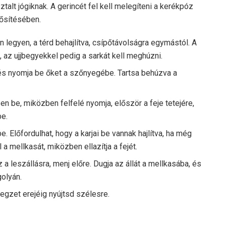
talt jógiknak. A gerincét fel kell melegíteni a kerékpóz
rősítésében.
n legyen, a térd behajlítva, csípőtávolságra egymástól. A
tt, az ujjbegyekkel pedig a sarkát kell meghúzni.
, és nyomja be őket a szőnyegébe. Tartsa behúzva a
n be, miközben felfelé nyomja, először a feje tetejére,
be.
e. Előfordulhat, hogy a karjai be vannak hajlítva, ha még
 a mellkasát, miközben ellazítja a fejét.
a leszállásra, menj előre. Dugja az állát a mellkasába, és
olyán.
legzet erejéig nyújtsd szélesre.