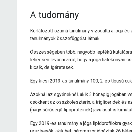
A tudomány
Korlátozott számú tanulmány vizsgálta a jóga és a
tanulmányok összefüggést látnak.
Összességében több, nagyobb léptékű kutatásra 
lehessen levonni arról, hogy a jóga hatékonyan c
kicsik, de ígéretesek.
Egy kicsi
2013-as tanulmány
100, 2-es típusú cu
Azoknál az egyéneknél, akik 3 hónapig jógában ve
csökkent az összkoleszterin, a trigliceridek és 
(nagy sűrűségű lipoproteinek) javulását is kimutat
Egy
2019-es tanulmány
a jóga lipidprofilokra gyak
résztvevők, akik heti háromszor jógáztak 26 héte