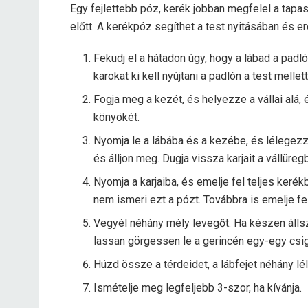
Egy fejlettebb póz, kerék jobban megfelel a tapasz
előtt. A kerékpóz segíthet a test nyitásában és e
Feküdj el a hátadon úgy, hogy a lábad a padló
karokat ki kell nyújtani a padlón a test melle
Fogja meg a kezét, és helyezze a vállai alá
könyökét.
Nyomja le a lábába és a kezébe, és lélegezze
és álljon meg. Dugja vissza karjait a vállüreg
Nyomja a karjaiba, és emelje fel teljes kerékb
nem ismeri ezt a pózt. Továbbra is emelje fel
Vegyél néhány mély levegőt. Ha készen állsz 
lassan görgessen le a gerincén egy-egy csig
Húzd össze a térdeidet, a lábfejet néhány lé
Ismételje meg legfeljebb 3-szor, ha kívánja.