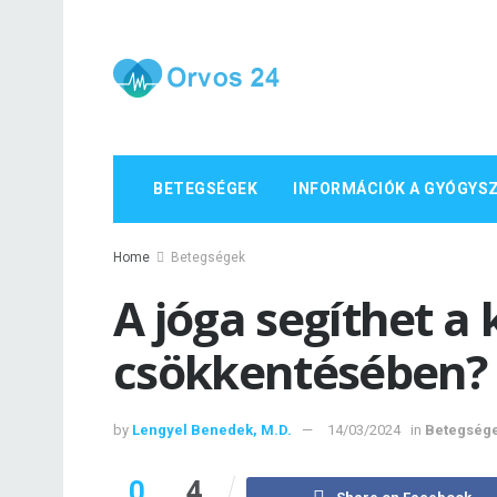
BETEGSÉGEK
INFORMÁCIÓK A GYÓGYS
Home
Betegségek
A jóga segíthet a 
csökkentésében?
by
Lengyel Benedek, M.D.
14/03/2024
in
Betegség
0
4