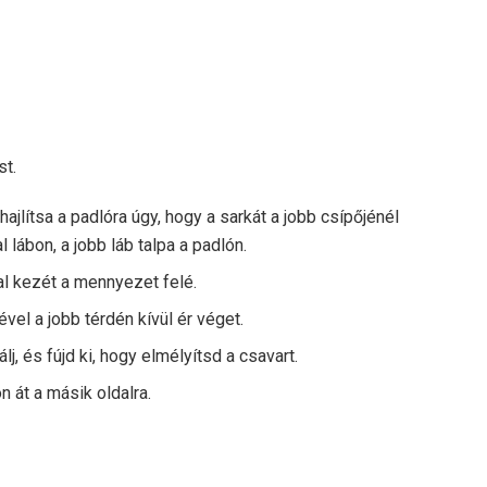
t.
ajlítsa a padlóra úgy, hogy a sarkát a jobb csípőjénél
 lábon, a jobb láb talpa a padlón.
al kezét a mennyezet felé.
ével a jobb térdén kívül ér véget.
, és fújd ki, hogy elmélyítsd a csavart.
n át a másik oldalra.