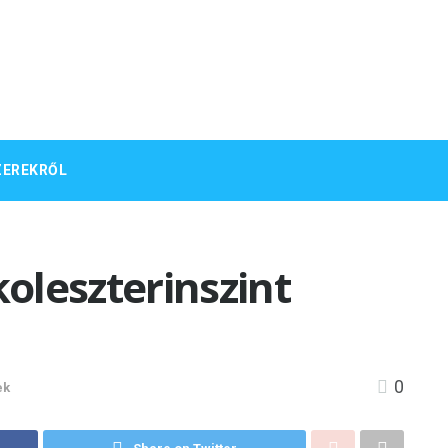
ZEREKRŐL
koleszterinszint
0
ek