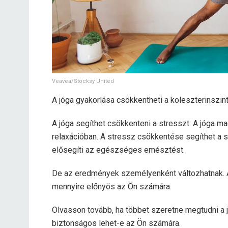
Veavea/Stocksy United
A jóga gyakorlása csökkentheti a koleszterinszin
A jóga segíthet csökkenteni a stresszt. A jóga ma
relaxációban. A stressz csökkentése segíthet a 
elősegíti az egészséges emésztést.
De az eredmények személyenként változhatnak. Az
mennyire előnyös az Ön számára.
Olvasson tovább, ha többet szeretne megtudni a jó
biztonságos lehet-e az Ön számára.