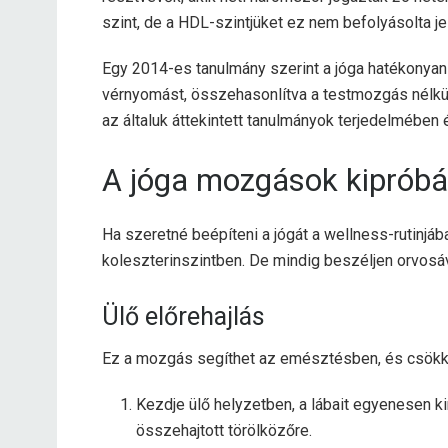
szint, de a HDL-szintjüket ez nem befolyásolta je
Egy 2014-es tanulmány szerint a jóga hatékonyan 
vérnyomást, összehasonlítva a testmozgás nélkül
az általuk áttekintett tanulmányok terjedelmében
A jóga mozgások kipróbá
Ha szeretné beépíteni a jógát a wellness-rutinjába
koleszterinszintben. De mindig beszéljen orvosáva
Ülő előrehajlás
Ez a mozgás segíthet az emésztésben, és csökke
Kezdje ülő helyzetben, a lábait egyenesen ki
összehajtott törölközőre.