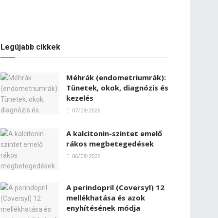
Legújabb cikkek
Méhrák (endometriumrák):
Tünetek, okok, diagnózis és
kezelés
07/08/2026
A kalcitonin-szintet emelő
rákos megbetegedések
06/08/2026
A perindopril (Coversyl) 12
mellékhatása és azok
enyhítésének módja