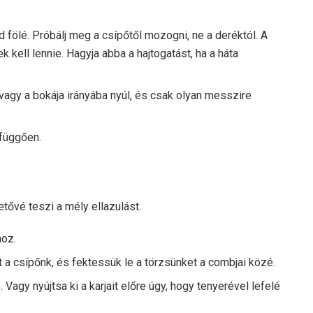
ad fölé. Próbálj meg a csípőtől mozogni, ne a deréktól. A
 kell lennie. Hagyja abba a hajtogatást, ha a háta
vagy a bokája irányába nyúl, és csak olyan messzire
 függően.
tővé teszi a mély ellazulást.
hoz.
 a csípőnk, és fektessük le a törzsünket a combjai közé.
é. Vagy nyújtsa ki a karjait előre úgy, hogy tenyerével lefelé