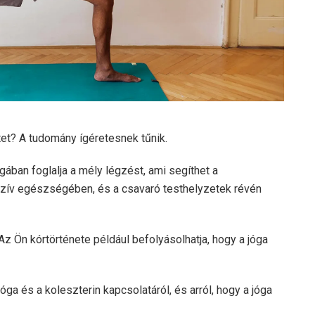
tet? A tudomány ígéretesnek tűnik.
gában foglalja a mély légzést, ami segíthet a
szív egészségében, és a csavaró testhelyzetek révén
 Ön kórtörténete például befolyásolhatja, hogy a jóga
ga és a koleszterin kapcsolatáról, és arról, hogy a jóga