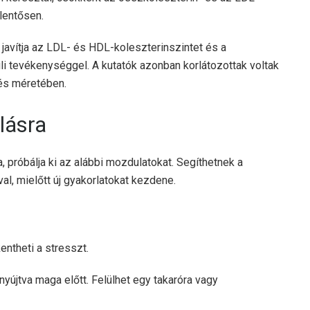
lentősen.
javítja az LDL- és HDL-koleszterinszintet és a
i tevékenységgel. A kutatók azonban korlátozottak voltak
 és méretében.
lásra
, próbálja ki az alábbi mozdulatokat. Segíthetnek a
l, mielőtt új gyakorlatokat kezdene.
ntheti a stresszt.
nyújtva maga előtt. Felülhet egy takaróra vagy