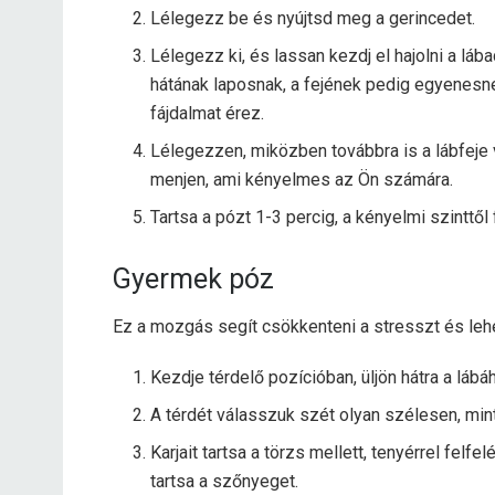
Lélegezz be és nyújtsd meg a gerincedet.
Lélegezz ki, és lassan kezdj el hajolni a láb
hátának laposnak, a fejének pedig egyenesnek
fájdalmat érez.
Lélegezzen, miközben továbbra is a lábfeje 
menjen, ami kényelmes az Ön számára.
Tartsa a pózt 1-3 percig, a kényelmi szinttől
Gyermek póz
Ez a mozgás segít csökkenteni a stresszt és lehe
Kezdje térdelő pozícióban, üljön hátra a lábá
A térdét válasszuk szét olyan szélesen, mint
Karjait tartsa a törzs mellett, tenyérrel felfel
tartsa a szőnyeget.