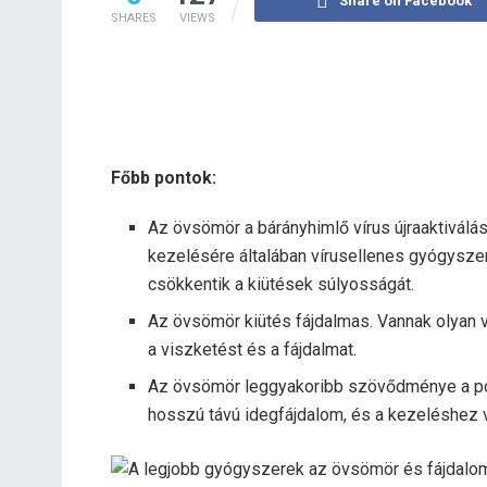
Share on Facebook
SHARES
VIEWS
Főbb pontok:
Az övsömör a bárányhimlő vírus újraaktiválá
kezelésére általában vírusellenes gyógysz
csökkentik a kiütések súlyosságát.
Az övsömör kiütés fájdalmas. Vannak olyan 
a viszketést és a fájdalmat.
Az övsömör leggyakoribb szövődménye a post
hosszú távú idegfájdalom, és a kezeléshez