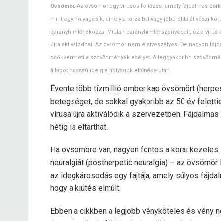
Övsömör.
Az övsömör egy vírusos fertőzés, amely fájdalmas bőrkiü
mint egy hólyagcsík, amely a törzs bal vagy jobb oldalát veszi kör
bárányhimlőt okozza. Miután bárányhimlőt szenvedett, ez a vírus
újra aktiválódhat. Az övsömör nem életveszélyes. De nagyon fájda
csökkentheti a szövődmények esélyét. A leggyakoribb szövődmény
állapot hosszú ideig a hólyagok eltűnése után.
Évente több tízmillió ember kap övsömört (herpes 
betegséget, de sokkal gyakoribb az 50 év feletti
vírusa újra aktiválódik a szervezetben. Fájdalmas 
hétig is eltarthat.
Ha övsömöre van, nagyon fontos a korai kezelés.
neuralgiát (postherpetic neuralgia) – az övsömö
az idegkárosodás egy fajtája, amely súlyos fájdal
hogy a kiütés elmúlt.
Ebben a cikkben a legjobb vényköteles és vény n