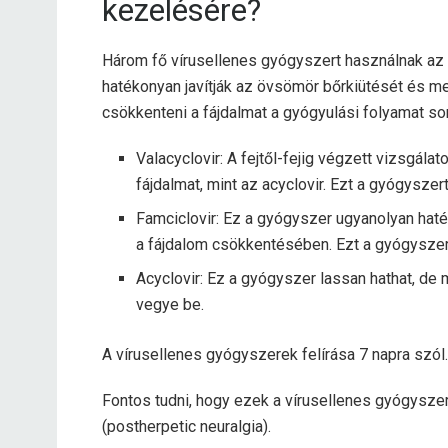
kezelésére?
Három fő vírusellenes gyógyszert használnak a
hatékonyan javítják az övsömör bőrkiütését és m
csökkenteni a fájdalmat a gyógyulási folyamat so
Valacyclovir: A fejtől-fejig végzett vizsgá
fájdalmat, mint az acyclovir. Ezt a gyógysze
Famciclovir: Ez a gyógyszer ugyanolyan haté
a fájdalom csökkentésében. Ezt a gyógyszer
Acyclovir: Ez a gyógyszer lassan hathat, de
vegye be.
A vírusellenes gyógyszerek felírása 7 napra szól.
Fontos tudni, hogy ezek a vírusellenes gyógysze
(postherpetic neuralgia).