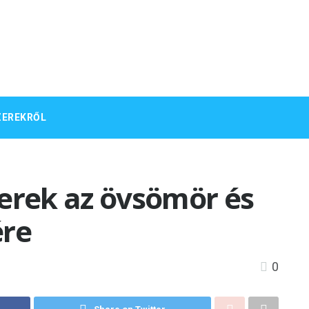
ZEREKRŐL
zerek az övsömör és
ére
0