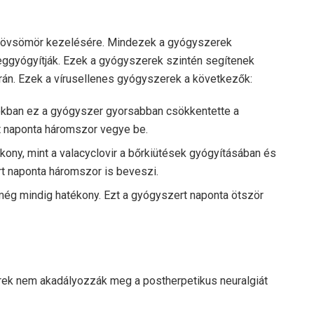
z övsömör kezelésére. Mindezek a gyógyszerek
eggyógyítják. Ezek a gyógyszerek szintén segítenek
rán. Ezek a vírusellenes gyógyszerek a következők:
latokban ez a gyógyszer gyorsabban csökkentette a
rt naponta háromszor vegye be.
kony, mint a valacyclovir a bőrkiütések gyógyításában és
t naponta háromszor is beveszi.
 még mindig hatékony. Ezt a gyógyszert naponta ötször
rek nem akadályozzák meg a postherpetikus neuralgiát