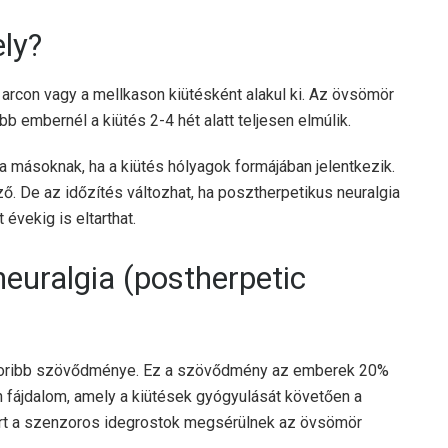
ely?
 arcon vagy a mellkason kiütésként alakul ki. Az övsömör
bb embernél a kiütés 2-4 hét alatt teljesen elmúlik.
a másoknak, ha a kiütés hólyagok formájában jelentkezik.
ő. De az időzítés változhat, ha posztherpetikus neuralgia
 évekig is eltarthat.
neuralgia (postherpetic
akoribb szövődménye. Ez a szövődmény az emberek 20%
an fájdalom, amely a kiütések gyógyulását követően a
 mert a szenzoros idegrostok megsérülnek az övsömör