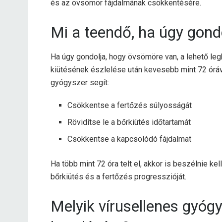
és az övsömör fájdalmának csökkentésére.
Mi a teendő, ha úgy gond
Ha úgy gondolja, hogy övsömöre van, a lehető l
kiütésének észlelése után kevesebb mint 72 órá
gyógyszer segít:
Csökkentse a fertőzés súlyosságát
Rövidítse le a bőrkiütés időtartamát
Csökkentse a kapcsolódó fájdalmat
Ha több mint 72 óra telt el, akkor is beszélnie ke
bőrkiütés és a fertőzés progresszióját.
Melyik vírusellenes gyóg