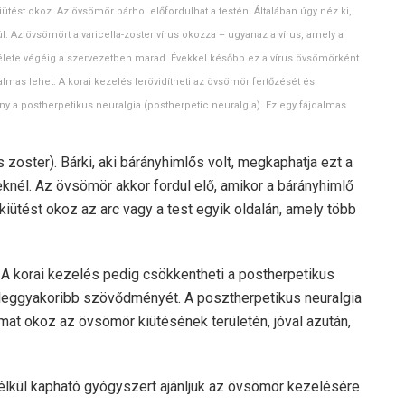
tést okoz. Az övsömör bárhol előfordulhat a testén. Általában úgy néz ki,
ül. Az övsömört a varicella-zoster vírus okozza – ugyanaz a vírus, amely a
 élete végéig a szervezetben marad. Évekkel később ez a vírus övsömörként
lmas lehet. A korai kezelés lerövidítheti az övsömör fertőzését és
 a postherpetikus neuralgia (postherpetic neuralgia). Ez egy fájdalmas
zoster). Bárki, aki bárányhimlős volt, megkaphatja ezt a
eknél. Az övsömör akkor fordul elő, amikor a bárányhimlő
kiütést okoz az arc vagy a test egyik oldalán, amely több
 A korai kezelés pedig csökkentheti a postherpetikus
r leggyakoribb szövődményét. A posztherpetikus neuralgia
mat okoz az övsömör kiütésének területén, jóval azután,
élkül kapható gyógyszert ajánljuk az övsömör kezelésére