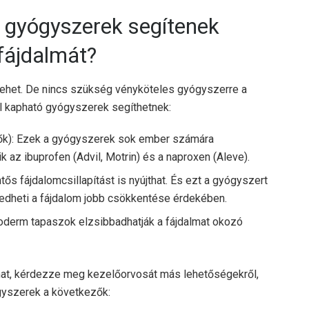
ó gyógyszerek segítenek
fájdalmát?
ehet. De nincs szükség vényköteles gyógyszerre a
l kapható gyógyszerek segíthetnek:
ők): Ezek a gyógyszerek sok ember számára
 az ibuprofen (Advil, Motrin) és a naproxen (Aleve).
tős fájdalomcsillapítást is nyújthat. És ezt a gyógyszert
zedheti a fájdalom jobb csökkentése érdekében.
doderm tapaszok elzsibbadhatják a fájdalmat okozó
at, kérdezze meg kezelőorvosát más lehetőségekről,
gyszerek a következők: