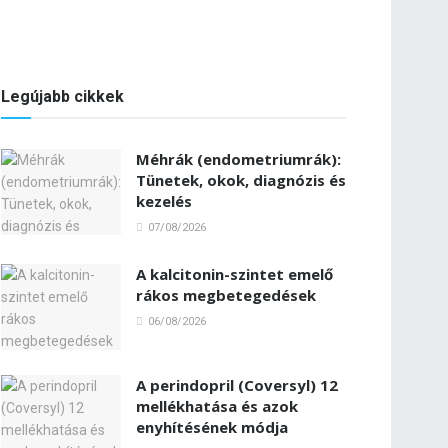
Legújabb cikkek
Méhrák (endometriumrák):
Tünetek, okok, diagnózis és
kezelés
07/08/2026
A kalcitonin-szintet emelő
rákos megbetegedések
06/08/2026
A perindopril (Coversyl) 12
mellékhatása és azok
enyhítésének módja