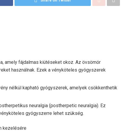
Share on Twitter
sa, amely fájdalmas kiütéseket okoz. Az övsömör
ereket használnak. Ezek a vényköteles gyógyszerek
vény nélkül kapható gyógyszerek, amelyek csökkenthetik
herpetikus neuralgia (postherpetic neuralgia). Ez
 vényköteles gyógyszerre lehet szükség.