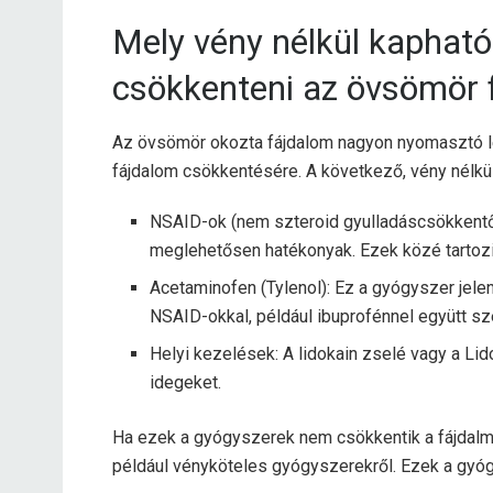
Mely vény nélkül kaphat
csökkenteni az övsömör 
Az övsömör okozta fájdalom nagyon nyomasztó l
fájdalom csökkentésére. A következő, vény nélkü
NSAID-ok (nem szteroid gyulladáscsökkent
meglehetősen hatékonyak. Ezek közé tartozik
Acetaminofen (Tylenol): Ez a gyógyszer jelen
NSAID-okkal, például ibuprofénnel együtt s
Helyi kezelések: A lidokain zselé vagy a Li
idegeket.
Ha ezek a gyógyszerek nem csökkentik a fájdalm
például vényköteles gyógyszerekről. Ezek a gyó