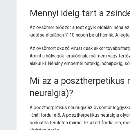
Mennyi ideig tart a zsind
Az övsömör először a test egyik oldalán, néha az
kiütése általában 7-10 napon belül hámlik. A legtö
Az övsömört okozó vírust csak akkor továbbíthatj
Amint a hólyagok lerakódnak, már nem vagy fertőz
alakul ki. Néhány embernél hetekig, hónapokig, sőt
Mi az a posztherpetikus 
neuralgia)?
A posztherpetikus neuralgia az övsömör leggy
-ánál fordul elő. A posztherpetikus neuralgia oly
bőrkiütés területén marad. Ez azért fordul elő,