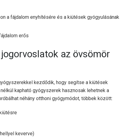
izon a fájdalom enyhítésére és a kiütések gyógyulásának
 fájdalom erős
 jogorvoslatok az övsömör
yógyszerekkel kezdődik, hogy segítse a kiütések
y nélkül kapható gyógyszerek hasznosak lehetnek a
próbálhat néhány otthoni gyógymódot, többek között:
kiütésre
hellyel keverve)