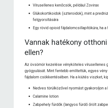
Vírusellenes kenőcsök, például Zovirax
Glükokortikoidok (szteroidok), mint a predn
felgyorsítására
Egy rövid opioid fájdalomcsillapítókúra, ha a
Vannak hatékony otthoni
ellen?
Az övsömör kezelése vényköteles vírusellenes g
gyógyulását. Mint fentebb említettük, egyes vén
fájdalom csökkentésében. Ha a kiütés viszket, ki
Nedves törülközővel nyomást gyakoroljon a 
Calamine lotion
Zabpehely fürdők (langyos fürdő őrölt zabpe