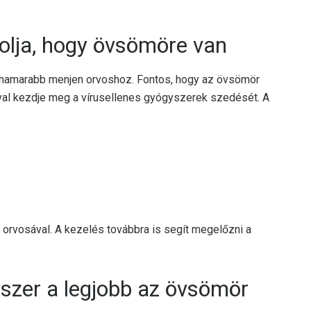
olja, hogy övsömöre van
eghamarabb menjen orvoshoz. Fontos, hogy az övsömör
val kezdje meg a vírusellenes gyógyszerek szedését. A
ll orvosával. A kezelés továbbra is segít megelőzni a
yszer a legjobb az övsömör