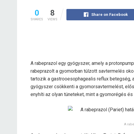
0
8
Share on Facebook
SHARES
VIEWS
A rabeprazol egy gyógyszer, amely a protonpumpa
rabeprazolt a gyomorban túlzott savtermelés okoz
tartozik a gastrooesophagealis reflux betegség, a
gyógyszer csökkenti a gyomorsavtermelést, előse
enyhíti az olyan tüneteket, mint a gyomorégés és 
A rab