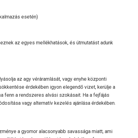
alkalmazás esetén)
keznek az egyes mellékhatások, és útmutatást adunk
olyásolja az agy véráramlását, vagy enyhe központi
csökkentése érdekében igyon elegendő vizet, kerülje a
a fenn a rendszeres alvási szokásait. Ha a fejfájás
módosítása vagy alternatív kezelés ajánlása érdekében.
zménye a gyomor alacsonyabb savassága miatt, ami