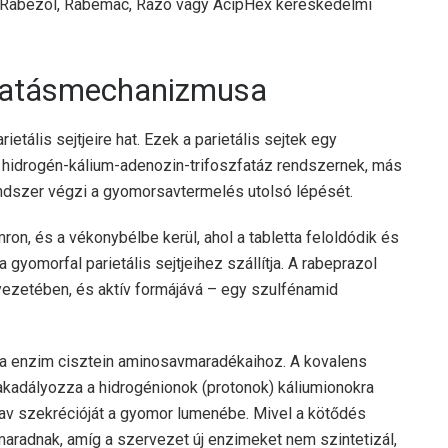
n, Rabezol, Rabemac, Razo vagy AcipHex kereskedelmi
 hatásmechanizmusa
etális sejtjeire hat. Ezek a parietális sejtek egy
 hidrogén-kálium-adenozin-trifoszfatáz rendszernek, más
dszer végzi a gyomorsavtermelés utolsó lépését.
mron, és a vékonybélbe kerül, ahol a tabletta feloldódik és
 gyomorfal parietális sejtjeihez szállítja. A rabeprazol
ezetében, és aktív formájává – egy szulfénamid
a enzim cisztein aminosavmaradékaihoz. A kovalens
akadályozza a hidrogénionok (protonok) káliumionokra
rsav szekrécióját a gyomor lumenébe. Mivel a kötődés
k maradnak, amíg a szervezet új enzimeket nem szintetizál,