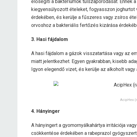
elősegíti a baktériumok túlszaporodását. Ennek
kiegyensúlyozott ételeket, fogyasszon joghurtot v
érdekében, és kerülje a fűszeres vagy zsíros éte
orvoshoz a bakteriális fertőzés kizárása érdekéb
3. Hasi fájdalom
A hasi fájdalom a gázok visszatartása vagy az
miatt jelentkezhet. Egyen gyakrabban, kisebb adag
Igyon elegendő vizet, és kerülje az alkoholt vagy 
AcipHex (
4. Hányinger
A hányingert a gyomornyálkahártya irritációja vag
csökkentése érdekében a rabeprazol gyógyszert 