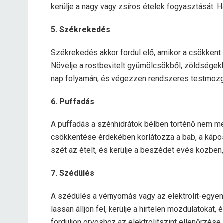
kerülje a nagy vagy zsíros ételek fogyasztását. Ha
5. Székrekedés
Székrekedés akkor fordul elő, amikor a csökkent
Növelje a rostbevitelt gyümölcsökből, zöldségekb
nap folyamán, és végezzen rendszeres testmoz
6. Puffadás
A puffadás a szénhidrátok bélben történő nem m
csökkentése érdekében korlátozza a bab, a kápos
szét az ételt, és kerülje a beszédet evés közben
7. Szédülés
A szédülés a vérnyomás vagy az elektrolit-egyen
lassan álljon fel, kerülje a hirtelen mozdulatokat,
forduljon orvoshoz az elektrolitszint ellenőrzése