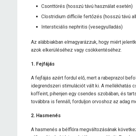
Csonttörés (hosszú távú használat esetén)
Clostridium difficile fertőzés (hosszú távú 
Intersticiális nephritis (vesegyulladás)
Az alábbiakban elmagyarázzuk, hogy miért jelent
azok elkerüléséhez vagy csökkentéséhez.
1. Fejfájás
A fejfájás azért fordul elő, mert a rabeprazol bef
idegrendszeri stimulációt vált ki. A mellékhatás 
koffeint, pihenjen egy csendes szobában, és tarts
továbbra is fennáll, forduljon orvoshoz az adag 
2. Hasmenés
A hasmenés a bélflóra megváltozásának követke