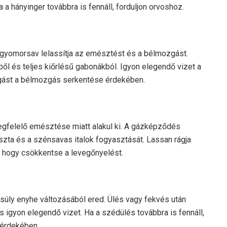
 a hányinger továbbra is fennáll, forduljon orvoshoz.
 gyomorsav lelassítja az emésztést és a bélmozgást.
ől és teljes kiőrlésű gabonákból. Igyon elegendő vizet a
gást a bélmozgás serkentése érdekében.
egfelelő emésztése miatt alakul ki. A gázképződés
zta és a szénsavas italok fogyasztását. Lassan rágja
, hogy csökkentse a levegőnyelést.
súly enyhe változásából ered. Ülés vagy fekvés után
 és igyon elegendő vizet. Ha a szédülés továbbra is fennáll,
 érdekében.