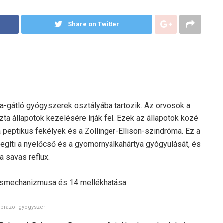
Share on Twitter
-gátló gyógyszerek osztályába tartozik. Az orvosok a
ta állapotok kezelésére írják fel. Ezek az állapotok közé
 peptikus fekélyek és a Zollinger-Ellison-szindróma. Ez a
gíti a nyelőcső és a gyomornyálkahártya gyógyulását, és
a savas reflux.
eprazol gyógyszer