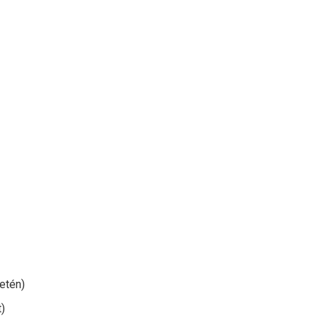
etén)
)