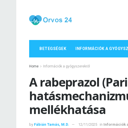
BETEGSÉGEK
INFORMÁCIÓK A GYÓGYS
Home
Információk a gyógyszerekről
A rabeprazol (Pari
hatásmechanizmu
mellékhatása
by
Fábián Tamás, M.D.
12/11/2025
in
Információk 