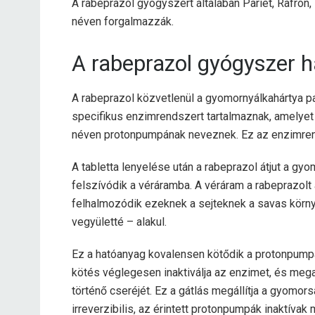
A rabeprazol gyógyszert általában Pariet, Rafro
néven forgalmazzák.
A rabeprazol gyógyszer
A rabeprazol közvetlenül a gyomornyálkahártya pari
specifikus enzimrendszert tartalmaznak, amelyet
néven protonpumpának neveznek. Ez az enzimren
A tabletta lenyelése után a rabeprazol átjut a gyo
felszívódik a véráramba. A véráram a rabeprazolt a
felhalmozódik ezeknek a sejteknek a savas körny
vegyületté – alakul.
Ez a hatóanyag kovalensen kötődik a protonpump
kötés véglegesen inaktiválja az enzimet, és meg
történő cseréjét. Ez a gátlás megállítja a gyomo
irreverzibilis, az érintett protonpumpák inaktíva