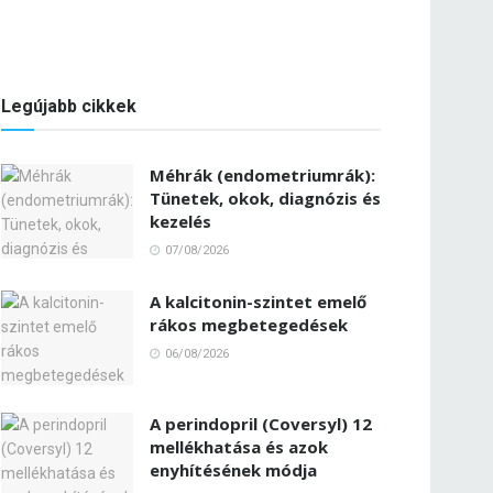
Legújabb cikkek
Méhrák (endometriumrák):
Tünetek, okok, diagnózis és
kezelés
07/08/2026
A kalcitonin-szintet emelő
rákos megbetegedések
06/08/2026
A perindopril (Coversyl) 12
mellékhatása és azok
enyhítésének módja