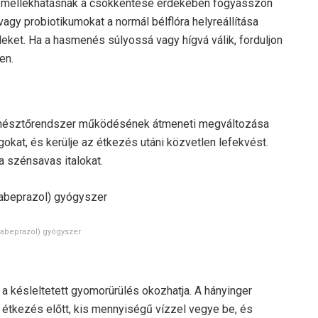
 a mellékhatásnak a csökkentése érdekében fogyasszon
agy probiotikumokat a normál bélflóra helyreállítása
leket. Ha a hasmenés súlyossá vagy hígvá válik, forduljon
en.
 emésztőrendszer működésének átmeneti megváltozása
okat, és kerülje az étkezés utáni közvetlen lefekvést.
a szénsavas italokat.
rabeprazol) gyógyszer
y a késleltetett gyomorürülés okozhatja. A hányinger
étkezés előtt, kis mennyiségű vízzel vegye be, és