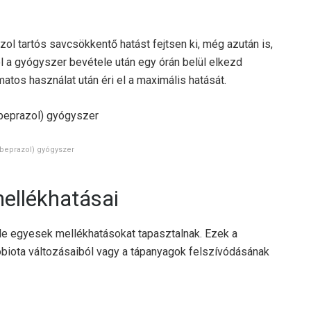
ol tartós savcsökkentő hatást fejtsen ki, még azután is,
l a gyógyszer bevétele után egy órán belül elkezd
atos használat után éri el a maximális hatását.
abeprazol) gyógyszer
ellékhatásai
, de egyesek mellékhatásokat tapasztalnak. Ezek a
obiota változásaiból vagy a tápanyagok felszívódásának