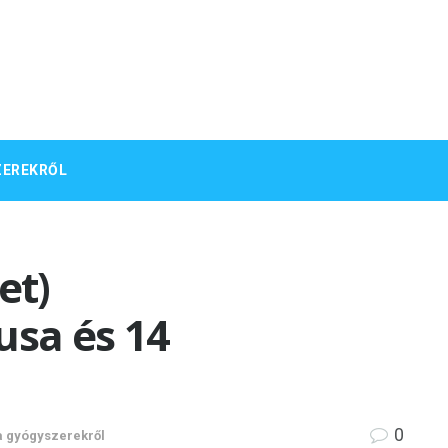
ZEREKRŐL
et)
sa és 14
0
a gyógyszerekről