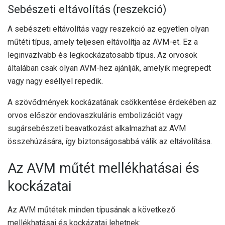
Sebészeti eltávolítás (reszekció)
A sebészeti eltávolítás vagy reszekció az egyetlen olyan
műtéti típus, amely teljesen eltávolítja az AVM-et. Ez a
leginvazívabb és legkockázatosabb típus. Az orvosok
általában csak olyan AVM-hez ajánlják, amelyik megrepedt
vagy nagy eséllyel repedik.
A szövődmények kockázatának csökkentése érdekében az
orvos először endovaszkuláris embolizációt vagy
sugársebészeti beavatkozást alkalmazhat az AVM
összehúzására, így biztonságosabbá válik az eltávolítása.
Az AVM műtét mellékhatásai és
kockázatai
Az AVM műtétek minden típusának a következő
mellékhatásai és kockázatai lehetnek: