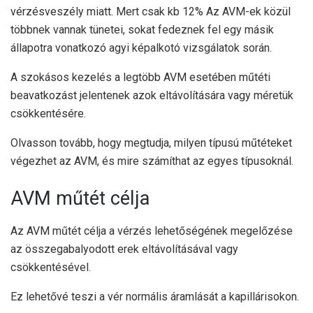
vérzésveszély miatt. Mert csak kb
12%
Az AVM-ek közül
többnek vannak tünetei, sokat fedeznek fel egy másik
állapotra vonatkozó agyi képalkotó vizsgálatok során.
A
szokásos kezelés
a legtöbb AVM esetében műtéti
beavatkozást jelentenek azok eltávolítására vagy méretük
csökkentésére.
Olvasson tovább, hogy megtudja, milyen típusú műtéteket
végezhet az AVM, és mire számíthat az egyes típusoknál.
AVM műtét célja
Az AVM műtét célja a vérzés lehetőségének megelőzése
az összegabalyodott erek eltávolításával vagy
csökkentésével.
Ez lehetővé teszi a vér normális áramlását a kapillárisokon.