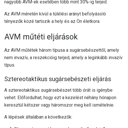
nagyobb AVM-ek esetében több mint 30%-ig terjed.
Az AVM méretén kívül a túlélési arányt befolyásoló
tényezők közé tartozik a hely és az Ön életkora.
AVM műtéti eljárások
Az AVM műtétek három típusa a sugársebészettől, amely
nem invazív, a reszekcióig terjed, amely a leginkább invazív
típus.
Sztereotaktikus sugársebészeti eljárás
A sztereotaktikus sugársebészet több órát is igénybe
vehet. Előfordulhat, hogy ezt a kezelést néhány hónapon
keresztül kétszer vagy háromszor meg kell ismételnie.
A lépések általában a következők: