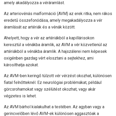
amely akadályozza a véráramlást.
Az arteriovénás malformáció (AVM) az erek ritka, nem rákos
eredetű összefonódása, amely megakadályozza a vér
áramlását az artériák és a vénák között.
Ahelyett, hogy a vér az artériákból a kapillárisokon
keresztül a vénákba áramlik, az AVM a vér közvetlenül az
artériákból a vénákba áramlik. A hajszálerei nem képesek
oxigénben gazdag vért elosztani a sejtekhez, ami
károsíthatja azokat.
Az AVM-ben keringő túlzott vér vérzést okozhat, különösen
fiatal felnőtteknél. Ez neurológiai problémákat, például
görcsrohamokat vagy szélütést okozhat, vagy akár
végzetes is lehet.
Az AVM bárhol kialakulhat a testében. Az agyban vagy a
gerincvelőben lévő AVM-ek különösen aggasztóak a