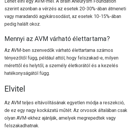
Lehet élni egy AVM-mel. A Brain Aneurysm Foundation
szerint azonban a vérzés az esetek 20-30%-ában átmeneti
vagy maradandó agykárosodást, az esetek 10-15%-ában
pedig halált okoz.
Mennyi az AVM várható élettartama?
Az AVM-ben szenvedők várható élettartama számos
tényezőtől függ, például attól, hogy felszakad-e, milyen
mérettől és helytől, a személy életkorától és a kezelés
hatékonyságától függ.
Elvitel
Az AVM teljes eltávolításának egyetlen módja a reszekció,
de ez egy nagy kockázatú műtét. Az orvosok általában csak
olyan AVM-ekhez ajánlják, amelyek megrepedtek vagy
felszakadhatnak.