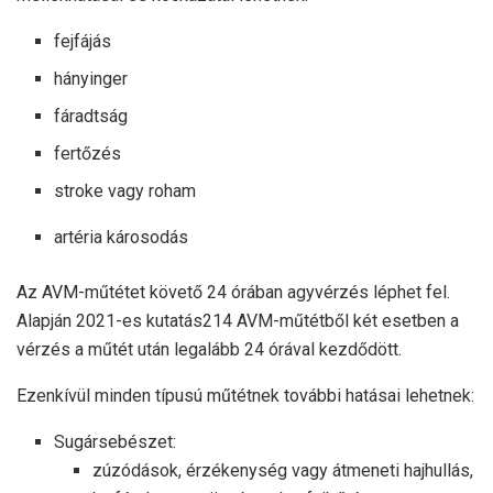
fejfájás
hányinger
fáradtság
fertőzés
stroke vagy roham
artéria károsodás
Az AVM-műtétet követő 24 órában agyvérzés léphet fel.
Alapján
2021-es kutatás
214 AVM-műtétből két esetben a
vérzés a műtét után legalább 24 órával kezdődött.
Ezenkívül minden típusú műtétnek további hatásai lehetnek:
Sugársebészet:
zúzódások, érzékenység vagy átmeneti hajhullás,