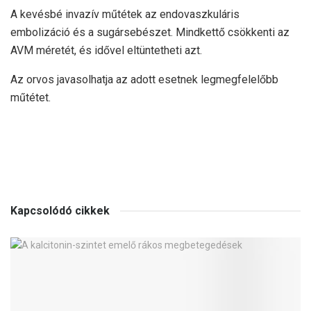
A kevésbé invazív műtétek az endovaszkuláris
embolizáció és a sugársebészet. Mindkettő csökkenti az
AVM méretét, és idővel eltüntetheti azt.
Az orvos javasolhatja az adott esetnek legmegfelelőbb
műtétet.
Kapcsolódó cikkek