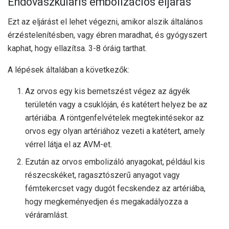
Endovaszkuláris embolizációs eljárás
Ezt az eljárást el lehet végezni, amikor alszik általános
érzéstelenítésben, vagy ébren maradhat, és gyógyszert
kaphat, hogy ellazítsa. 3-8 óráig tarthat.
A lépések általában a következők:
Az orvos egy kis bemetszést végez az ágyék
területén vagy a csuklóján, és katétert helyez be az
artériába. A röntgenfelvételek megtekintésekor az
orvos egy olyan artériához vezeti a katétert, amely
vérrel látja el az AVM-et.
Ezután az orvos embolizáló anyagokat, például kis
részecskéket, ragasztószerű anyagot vagy
fémtekercset vagy dugót fecskendez az artériába,
hogy megkeményedjen és megakadályozza a
véráramlást.