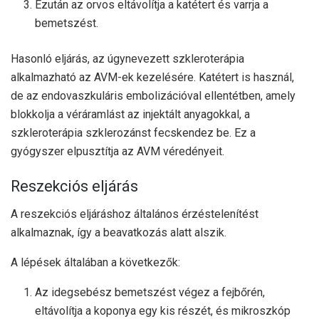
Ezután az orvos eltávolítja a katétert és varrja a
bemetszést.
Hasonló eljárás, az úgynevezett szkleroterápia
alkalmazható az AVM-ek kezelésére. Katétert is használ,
de az endovaszkuláris embolizációval ellentétben, amely
blokkolja a véráramlást az injektált anyagokkal, a
szkleroterápia szklerozánst fecskendez be. Ez a
gyógyszer elpusztítja az AVM véredényeit.
Reszekciós eljárás
A reszekciós eljáráshoz általános érzéstelenítést
alkalmaznak, így a beavatkozás alatt alszik.
A lépések általában a következők:
Az idegsebész bemetszést végez a fejbőrén,
eltávolítja a koponya egy kis részét, és mikroszkóp