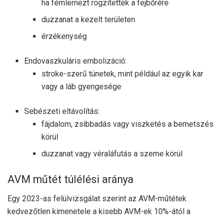
ha fémlemezt rögzítettek a fejbőrére
duzzanat a kezelt területen
érzékenység
Endovaszkuláris embolizáció:
stroke-szerű tünetek, mint például az egyik kar
vagy a láb gyengesége
Sebészeti eltávolítás:
fájdalom, zsibbadás vagy viszketés a bemetszés
körül
duzzanat vagy véraláfutás a szeme körül
AVM műtét túlélési aránya
Egy 2023-as felülvizsgálat szerint az AVM-műtétek
kedvezőtlen kimenetele a kisebb AVM-ek 10%-ától a