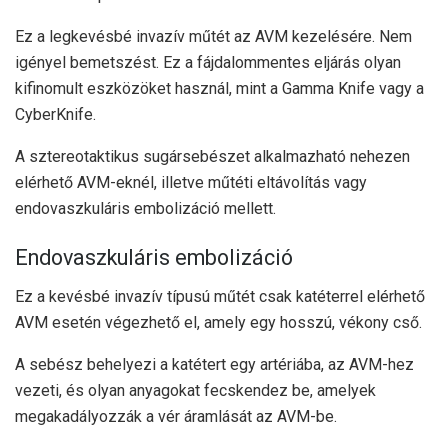
Ez a legkevésbé invazív műtét az AVM kezelésére. Nem
igényel bemetszést. Ez a fájdalommentes eljárás olyan
kifinomult eszközöket használ, mint a Gamma Knife vagy a
CyberKnife.
A sztereotaktikus sugársebészet alkalmazható nehezen
elérhető AVM-eknél, illetve műtéti eltávolítás vagy
endovaszkuláris embolizáció mellett.
Endovaszkuláris embolizáció
Ez a kevésbé invazív típusú műtét csak katéterrel elérhető
AVM esetén végezhető el, amely egy hosszú, vékony cső.
A sebész behelyezi a katétert egy artériába, az AVM-hez
vezeti, és olyan anyagokat fecskendez be, amelyek
megakadályozzák a vér áramlását az AVM-be.