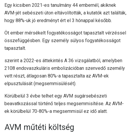
Egy kicsiben
2021-es tanulmány
44 embernél, akiknek
AVM-jét sebészeti úton eltávolították, a kutatók azt találták,
hogy 88%-uk jó eredményt ért el 3 hónappal később.
Öt ember mérsékelt fogyatékosságot tapasztalt vérzéssel
összefüggésben. Egy személy súlyos fogyatékosságot
tapasztalt.
szerint a
2022-es áttekintés
A 36 vizsgálatból, amelyben
2108 endovaszkuláris embolizációban szenvedő személy
vett részt, átlagosan 80%-a tapasztalta az AVM-ek
elpusztulását (megsemmisülését).
Körülbelül 3 évbe telhet egy AVM sugársebészeti
beavatkozással történő teljes megsemmisítése. Az AVM-
ek körülbelül 70-80%-a megsemmisül ez idő alatt.
AVM műtéti költség