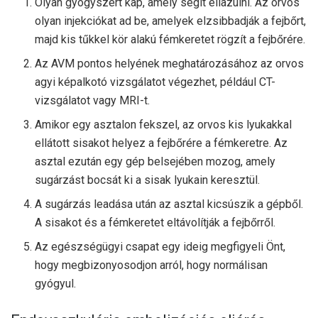
Olyan gyógyszert kap, amely segít ellazulni. Az orvos
olyan injekciókat ad be, amelyek elzsibbadják a fejbőrt,
majd kis tűkkel kör alakú fémkeretet rögzít a fejbőrére.
Az AVM pontos helyének meghatározásához az orvos
agyi képalkotó vizsgálatot végezhet, például CT-
vizsgálatot vagy MRI-t.
Amikor egy asztalon fekszel, az orvos kis lyukakkal
ellátott sisakot helyez a fejbőrére a fémkeretre. Az
asztal ezután egy gép belsejében mozog, amely
sugárzást bocsát ki a sisak lyukain keresztül.
A sugárzás leadása után az asztal kicsúszik a gépből.
A sisakot és a fémkeretet eltávolítják a fejbőrről.
Az egészségügyi csapat egy ideig megfigyeli Önt,
hogy megbizonyosodjon arról, hogy normálisan
gyógyul.