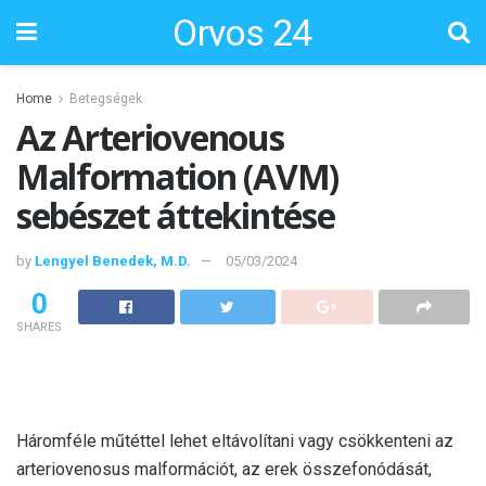
Orvos 24
Home
Betegségek
Az Arteriovenous
Malformation (AVM)
sebészet áttekintése
by
Lengyel Benedek, M.D.
05/03/2024
0
SHARES
Háromféle műtéttel lehet eltávolítani vagy csökkenteni az
arteriovenosus malformációt, az erek összefonódását,