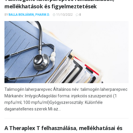
mellékhatások és figyelmeztetések
BY
BALLA BENJÁMIN, PHARM.D.
11/10/2022
0
Talimogén laherparepvec Általános név: talimogén laherparepvec
Márkanév: ImlygicAdagolási forma: injekciós szuszpenzió (1
mpfu/ml; 100 mpfu/ml)Gyógyszerosztály: Különféle
daganatellenes szerek Mi az...
A Theraplex T felhasználása, mellékhatásai és