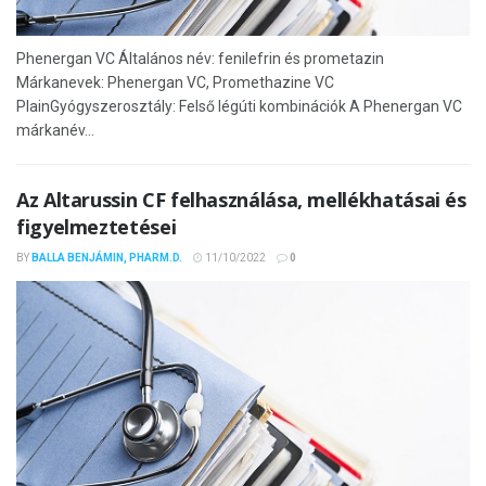
Phenergan VC Általános név: fenilefrin és prometazin
Márkanevek: Phenergan VC, Promethazine VC
PlainGyógyszerosztály: Felső légúti kombinációk A Phenergan VC
márkanév...
Az Altarussin CF felhasználása, mellékhatásai és
figyelmeztetései
BY
BALLA BENJÁMIN, PHARM.D.
11/10/2022
0