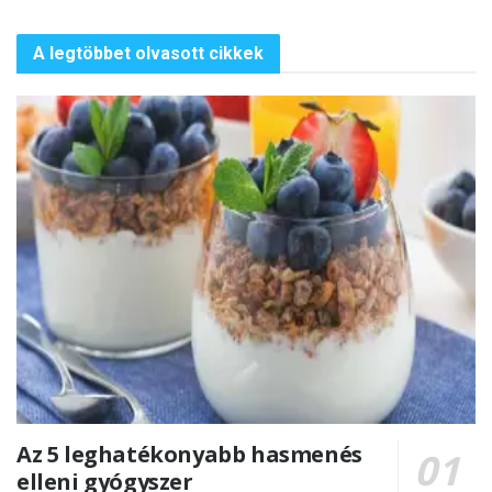
A legtöbbet olvasott cikkek
Az 5 leghatékonyabb hasmenés
elleni gyógyszer