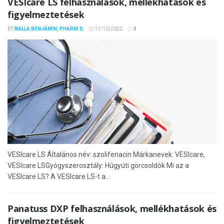
VESIcare LS felhasználások, mellékhatások és
figyelmeztetések
BY
BALLA BENJÁMIN, PHARM.D.
11/10/2022
0
VESIcare LS Általános név: szolifenacin Márkanevek: VESIcare,
VESIcare LSGyógyszerosztály: Húgyúti görcsoldók Mi az a
VESIcare LS? A VESIcare LS-t a...
Panatuss DXP felhasználások, mellékhatások és
figyelmeztetések