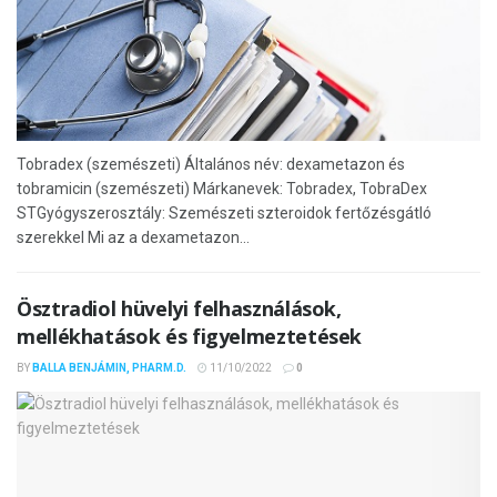
Tobradex (szemészeti) Általános név: dexametazon és
tobramicin (szemészeti) Márkanevek: Tobradex, TobraDex
STGyógyszerosztály: Szemészeti szteroidok fertőzésgátló
szerekkel Mi az a dexametazon...
Ösztradiol hüvelyi felhasználások,
mellékhatások és figyelmeztetések
BY
BALLA BENJÁMIN, PHARM.D.
11/10/2022
0