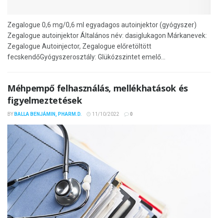
Zegalogue 0,6 mg/0,6 ml egyadagos autoinjektor (gyógyszer)
Zegalogue autoinjektor Általános név: dasiglukagon Márkanevek:
Zegalogue Autoinjector, Zegalogue előretöltött
fecskendőGyógyszerosztály: Glükózszintet emelő...
Méhpempő felhasználás, mellékhatások és
figyelmeztetések
BY
BALLA BENJÁMIN, PHARM.D.
11/10/2022
0