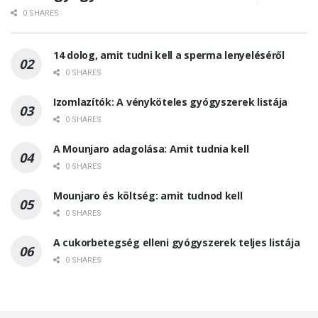
0 SHARES
14 dolog, amit tudni kell a sperma lenyeléséről
0 SHARES
Izomlazítók: A vényköteles gyógyszerek listája
0 SHARES
A Mounjaro adagolása: Amit tudnia kell
0 SHARES
Mounjaro és költség: amit tudnod kell
0 SHARES
A cukorbetegség elleni gyógyszerek teljes listája
0 SHARES