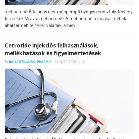
méhpempő Általános név: méhpempő Gyógyszerosztály: Növényi
termékek Mi az a méhpempő? A méhpempő a munkásméhek
által termelt tejfehér váladék, amely...
Cetrotide injekciós felhasználások,
mellékhatások és figyelmeztetések
BY
BALLA BENJÁMIN, PHARM.D.
11/10/2022
0