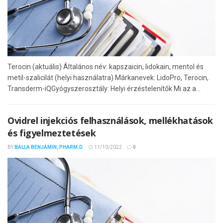
Terocin (aktuális) Általános név: kapszaicin, lidokain, mentol és
metil-szalicilát (helyi használatra) Márkanevek: LidoPro, Terocin,
Transderm-iQGyógyszerosztály: Helyi érzéstelenítők Mi az a...
Ovidrel injekciós felhasználások, mellékhatások
és figyelmeztetések
BY
BALLA BENJÁMIN, PHARM.D.
11/10/2022
0