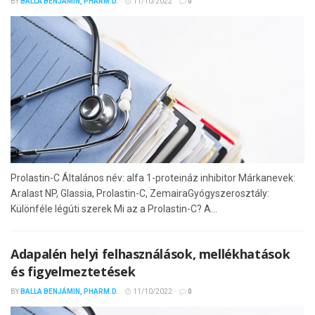
BY
BALLA BENJÁMIN, PHARM.D.
11/10/2022
0
Prolastin-C Általános név: alfa 1-proteináz inhibitor Márkanevek:
Aralast NP, Glassia, Prolastin-C, ZemairaGyógyszerosztály:
Különféle légúti szerek Mi az a Prolastin-C? A...
Adapalén helyi felhasználások, mellékhatások
és figyelmeztetések
BY
BALLA BENJÁMIN, PHARM.D.
11/10/2022
0