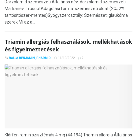
Dorzolamid szemészeti Általános név: dorzolamid szemészeti
Márkanév: TrusoptAdagolási forma: szemészeti oldat (2%; 2%
tartósítószer-mentes)Gyógyszerosztály: Szemészeti glaukóma
szerek Mi az a...
Triamin allergiás felhasználások, mellékhatások
és figyelmeztetések
BY
BALLA BENJÁMIN, PHARM.D.
11/10/2022
0
Klórfeniramin szisztémás 4 mg (44 194) Triamin allergia Általános