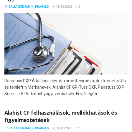
BY
BALLA BENJÁMIN, PHARM.D.
11/10/2022
0
Panatuss DXP Általános név: dexbromfeniramin, dextrometorfán
és fenilefrin Márkanevek: Alahist CF, GP-Tuss DXP, Panatuss DXP,
Supress A PediatricGyógyszerosztály: Felső légúti...
Alahist CF felhasználások, mellékhatások és
figyelmeztetések
BY
BALLA BENJÁMIN, PHARM.D.
11/10/2022
0