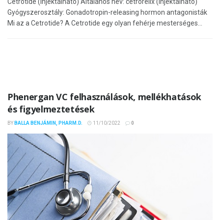
Cetrotide (injektálható) Általános név: cetrorelix (injektálható)
Gyógyszerosztály: Gonadotropin-releasing hormon antagonisták
Mi az a Cetrotide? A Cetrotide egy olyan fehérje mesterséges...
Phenergan VC felhasználások, mellékhatások
és figyelmeztetések
BY
BALLA BENJÁMIN, PHARM.D.
11/10/2022
0