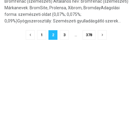
Bromfenac (szemészeti) Általános név: bromfenac (szemészeti)
Márkanevek: BromSite, Prolensa, Xibrom, BromdayAdagolási
forma: szemészeti oldat (0,07%; 0,075%;
0,09%)Gyógyszerosztály: Szemészeti gyulladásgátló szerek...
1
2
3
…
378