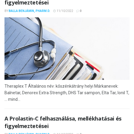
figyelmeztetései
BY
BALLA BENJÁMIN, PHARM.D.
11/10/2022
0
Theraplex T Általános név: kőszénkátrány helyi Márkanevek:
Balnetar, Denorex Extra Strength, DHS Tar sampon, Elta Tar, Ionil T,
... mind...
A Prolastin-C felhasználása, mellékhatásai és
figyelmeztetései