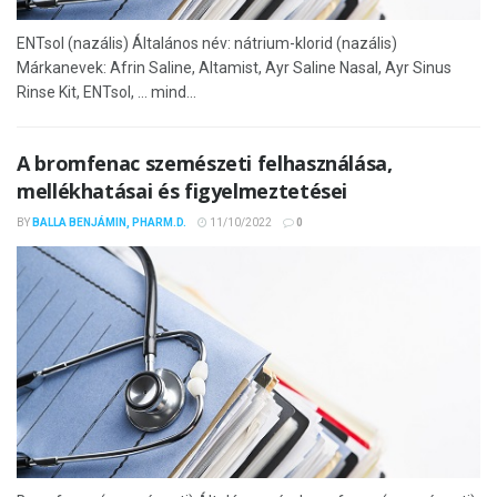
ENTsol (nazális) Általános név: nátrium-klorid (nazális)
Márkanevek: Afrin Saline, Altamist, Ayr Saline Nasal, Ayr Sinus
Rinse Kit, ENTsol, ... mind...
A bromfenac szemészeti felhasználása,
mellékhatásai és figyelmeztetései
BY
BALLA BENJÁMIN, PHARM.D.
11/10/2022
0