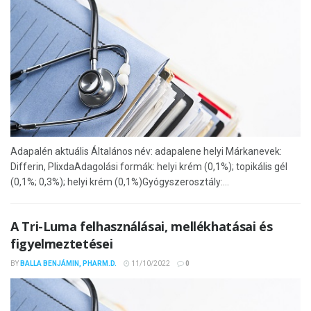
Adapalén aktuális Általános név: adapalene helyi Márkanevek:
Differin, PlixdaAdagolási formák: helyi krém (0,1%); topikális gél
(0,1%; 0,3%); helyi krém (0,1%)Gyógyszerosztály:...
A Tri-Luma felhasználásai, mellékhatásai és
figyelmeztetései
BY
BALLA BENJÁMIN, PHARM.D.
11/10/2022
0