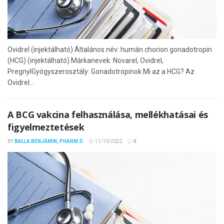
Ovidrel (injektálható) Általános név: humán chorion gonadotropin
(HCG) (injektálható) Márkanevek: Novarel, Ovidrel,
PregnylGyógyszerosztály: Gonadotropinok Mi az a HCG? Az
Ovidrel...
A BCG vakcina felhasználása, mellékhatásai és
figyelmeztetések
BY
BALLA BENJÁMIN, PHARM.D.
11/10/2022
0