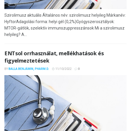
Szirolimusz aktuális Általános név: szirolimusz helyileg Márkanév:
HyftorAdagolási forma: helyi gél (0,2%)Gyógyszerosztályok:
MTOR-gátlók, szelektív immunszuppresszánsok Mi a szirolimusz
helyileg? A...
ENTsol orrhasználat, mellékhatások és
figyelmeztetések
BY
BALLA BENJÁMIN, PHARM.D.
11/10/2022
0