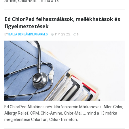
Amine, Chlor-Mal, ... mind a 13...
Ed ChlorPed felhasználások, mellékhatások és
figyelmeztetések
BY
BALLA BENJÁMIN, PHARM.D.
11/10/2022
0
Ed ChlorPed Általános név: klórfeniramin Márkanevek: Aller-Chlor,
Allergy Relief, CPM, Chlo-Amine, Chlor-Mal, ... mind a 13 márka
megjelenítése ChlorTan, Chlor-Trimeton,...