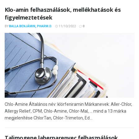
Klo-amin felhasználások, mellékhatások és
figyelmeztetések
BY
BALLA BENJÁMIN, PHARM.D.
11/10/2022
0
Chlo-Amine Általános név: klórfeniramin Márkanevek: Aller-Chlor,
Allergy Relief, CPM, Chlo-Amine, Chlor-Mal, ... mind a 13 márka
megjelenítése ChlorTan, Chlor-Trimeton, Ed...
Talimogene laherparepvec felhasználások,