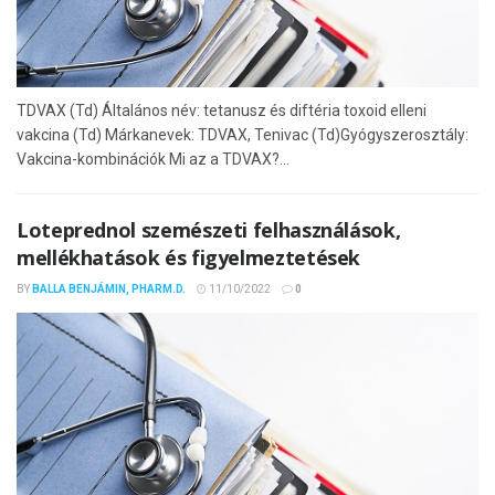
TDVAX (Td) Általános név: tetanusz és diftéria toxoid elleni
vakcina (Td) Márkanevek: TDVAX, Tenivac (Td)Gyógyszerosztály:
Vakcina-kombinációk Mi az a TDVAX?...
Loteprednol szemészeti felhasználások,
mellékhatások és figyelmeztetések
BY
BALLA BENJÁMIN, PHARM.D.
11/10/2022
0