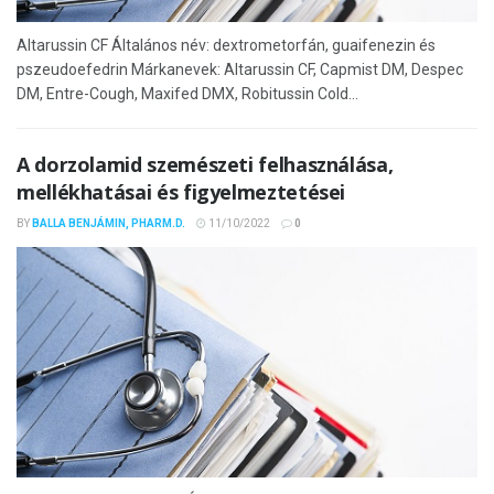
Altarussin CF Általános név: dextrometorfán, guaifenezin és
pszeudoefedrin Márkanevek: Altarussin CF, Capmist DM, Despec
DM, Entre-Cough, Maxifed DMX, Robitussin Cold...
A dorzolamid szemészeti felhasználása,
mellékhatásai és figyelmeztetései
BY
BALLA BENJÁMIN, PHARM.D.
11/10/2022
0