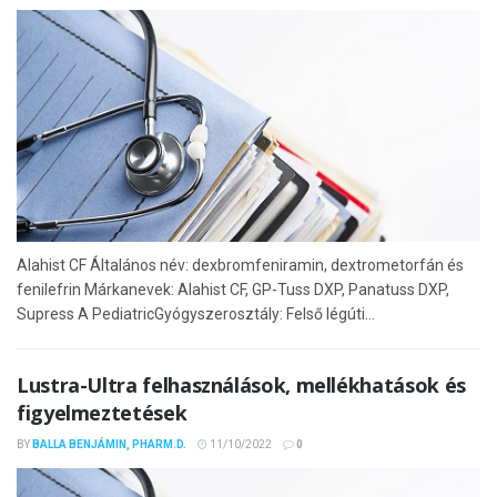
Alahist CF Általános név: dexbromfeniramin, dextrometorfán és
fenilefrin Márkanevek: Alahist CF, GP-Tuss DXP, Panatuss DXP,
Supress A PediatricGyógyszerosztály: Felső légúti...
Lustra-Ultra felhasználások, mellékhatások és
figyelmeztetések
BY
BALLA BENJÁMIN, PHARM.D.
11/10/2022
0