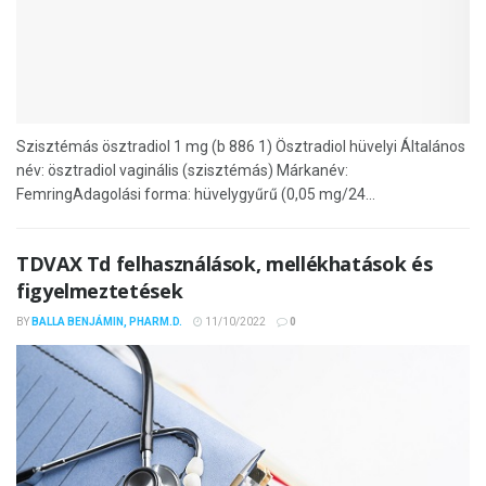
Szisztémás ösztradiol 1 mg (b 886 1) Ösztradiol hüvelyi Általános
név: ösztradiol vaginális (szisztémás) Márkanév:
FemringAdagolási forma: hüvelygyűrű (0,05 mg/24...
TDVAX Td felhasználások, mellékhatások és
figyelmeztetések
BY
BALLA BENJÁMIN, PHARM.D.
11/10/2022
0