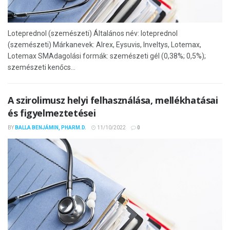
Loteprednol (szemészeti) Általános név: loteprednol
(szemészeti) Márkanevek: Alrex, Eysuvis, Inveltys, Lotemax,
Lotemax SMAdagolási formák: szemészeti gél (0,38%; 0,5%);
szemészeti kenőcs...
A szirolimusz helyi felhasználása, mellékhatásai
és figyelmeztetései
BY
BALLA BENJÁMIN, PHARM.D.
11/10/2022
0