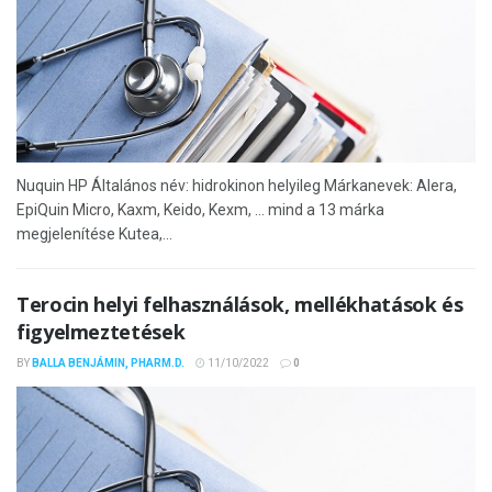
Nuquin HP Általános név: hidrokinon helyileg Márkanevek: Alera,
EpiQuin Micro, Kaxm, Keido, Kexm, ... mind a 13 márka
megjelenítése Kutea,...
Terocin helyi felhasználások, mellékhatások és
figyelmeztetések
BY
BALLA BENJÁMIN, PHARM.D.
11/10/2022
0