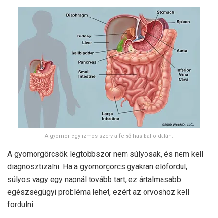
A gyomor egy izmos szerv a felső has bal oldalán.
A gyomorgörcsök legtöbbször nem súlyosak, és nem kell
diagnosztizálni. Ha a gyomorgörcs gyakran előfordul,
súlyos vagy egy napnál tovább tart, ez ártalmasabb
egészségügyi probléma lehet, ezért az orvoshoz kell
fordulni.