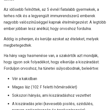
Az idősebb felnőttek, az 5 évnél fiatalabb gyermekek, a
terhes nők és a legyengült immunrendszerű emberek
nagyobb valószínűséggel kapnak ételmérgezést. A legtöbb
ember jobban lesz anélkül, hogy orvoshoz fordulna.
Addig is pihenjen, és kerülje azokat az ételeket, melyek
megbetegedtek.
Ha hány vagy hasmenése van, a szakértők azt mondják,
hogy igyon sok folyadékot, hogy elkerülje a kiszáradást.
Forduljon orvoshoz, ha tünetei súlyosbodnak, beleértve:
Vér a kakidban
Magas láz (102 F feletti hőmérséklet)
Sokszori hányás, ami kiszáradáshoz vezethet
A kiszáradás jelei (kevesebb pisilés, szédülés,