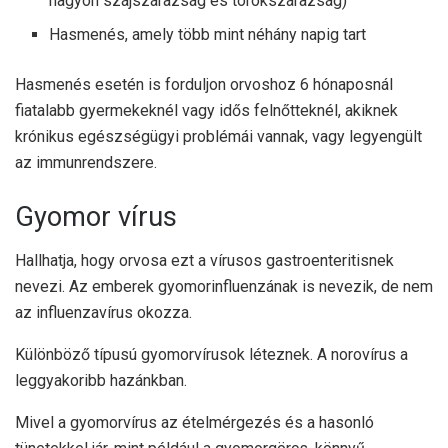
nagyon szájszárazság és torokszárazság)
Hasmenés, amely több mint néhány napig tart
Hasmenés esetén is forduljon orvoshoz 6 hónaposnál
fiatalabb gyermekeknél vagy idős felnőtteknél, akiknek
krónikus egészségügyi problémái vannak, vagy legyengült
az immunrendszere.
Gyomor vírus
Hallhatja, hogy orvosa ezt a vírusos gastroenteritisnek
nevezi. Az emberek gyomorinfluenzának is nevezik, de nem
az influenzavírus okozza.
Különböző típusú gyomorvírusok léteznek. A norovírus a
leggyakoribb hazánkban.
Mivel a gyomorvírus az ételmérgezés és a hasonló