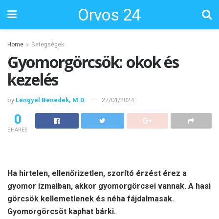
Orvos 24
Home
Betegségek
Gyomorgörcsök: okok és
kezelés
by
Lengyel Benedek, M.D.
27/01/2024
0
SHARES
Ha hirtelen, ellenőrizetlen, szorító érzést érez a
gyomor izmaiban, akkor gyomorgörcsei vannak. A hasi
görcsök kellemetlenek és néha fájdalmasak.
Gyomorgörcsöt kaphat bárki.