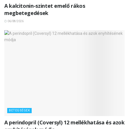
A kalcitonin-szintet emelő rákos
megbetegedések
06/08/2026
BETEGSÉGEK
A perindopril (Coversyl) 12 mellékhatása és azok