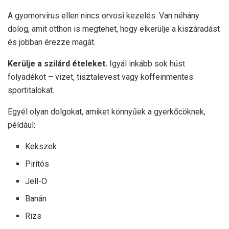
A gyomorvírus ellen nincs orvosi kezelés. Van néhány
dolog, amit otthon is megtehet, hogy elkerülje a kiszáradást
és jobban érezze magát.
Kerülje a szilárd ételeket.
Igyál inkább sok húst
folyadékot – vizet, tisztalevest vagy koffeinmentes
sportitalokat.
Egyél olyan dolgokat, amiket könnyűek a gyerkőcöknek,
például:
Kekszek
Pirítós
Jell-O
Banán
Rizs