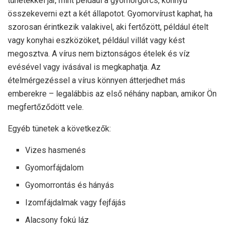
tünetekkel jár, mint például a gyomorgörcs, könnyű
összekeverni ezt a két állapotot. Gyomorvírust kaphat, ha
szorosan érintkezik valakivel, aki fertőzött, például ételt
vagy konyhai eszközöket, például villát vagy kést
megosztva. A vírus nem biztonságos ételek és víz
evésével vagy ivásával is megkaphatja. Az
ételmérgezéssel a vírus könnyen átterjedhet más
emberekre – legalábbis az első néhány napban, amikor Ön
megfertőződött vele.
Egyéb tünetek a következők:
Vizes hasmenés
Gyomorfájdalom
Gyomorrontás és hányás
Izomfájdalmak vagy fejfájás
Alacsony fokú láz