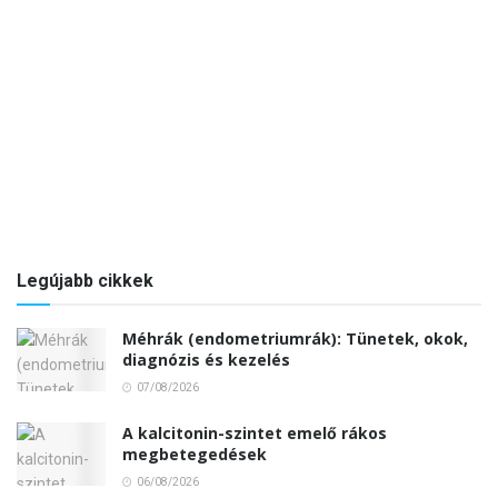
Legújabb cikkek
Méhrák (endometriumrák): Tünetek, okok,
diagnózis és kezelés
07/08/2026
A kalcitonin-szintet emelő rákos
megbetegedések
06/08/2026