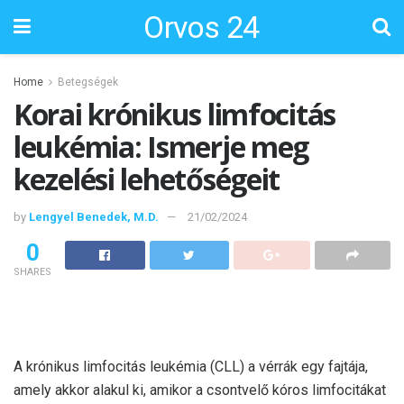
Orvos 24
Home
Betegségek
Korai krónikus limfocitás
leukémia: Ismerje meg
kezelési lehetőségeit
by
Lengyel Benedek, M.D.
21/02/2024
0
SHARES
A krónikus limfocitás leukémia (CLL) a vérrák egy fajtája,
amely akkor alakul ki, amikor a csontvelő kóros limfocitákat