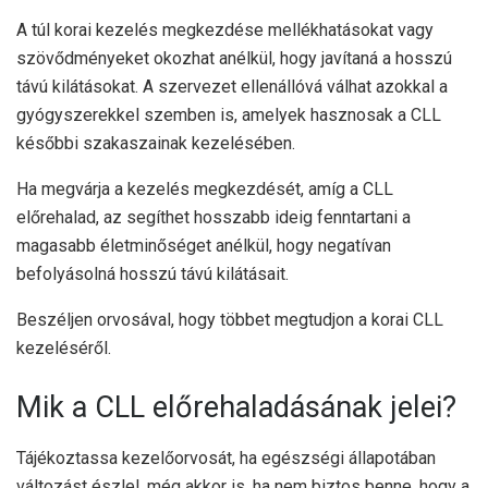
A túl korai kezelés megkezdése mellékhatásokat vagy
szövődményeket okozhat anélkül, hogy javítaná a hosszú
távú kilátásokat. A szervezet ellenállóvá válhat azokkal a
gyógyszerekkel szemben is, amelyek hasznosak a CLL
későbbi szakaszainak kezelésében.
Ha megvárja a kezelés megkezdését, amíg a CLL
előrehalad, az segíthet hosszabb ideig fenntartani a
magasabb életminőséget anélkül, hogy negatívan
befolyásolná hosszú távú kilátásait.
Beszéljen orvosával, hogy többet megtudjon a korai CLL
kezeléséről.
Mik a CLL előrehaladásának jelei?
Tájékoztassa kezelőorvosát, ha egészségi állapotában
változást észlel, még akkor is, ha nem biztos benne, hogy a