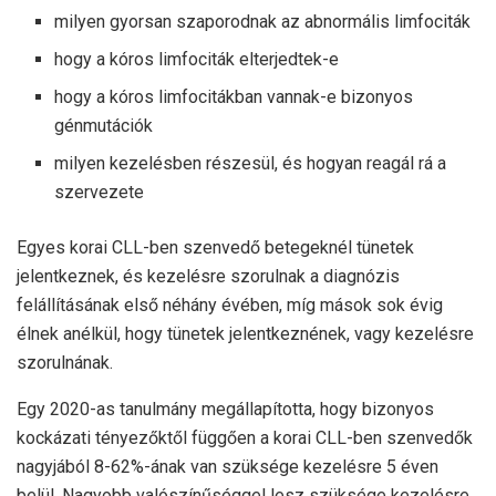
milyen gyorsan szaporodnak az abnormális limfociták
hogy a kóros limfociták elterjedtek-e
hogy a kóros limfocitákban vannak-e bizonyos
génmutációk
milyen kezelésben részesül, és hogyan reagál rá a
szervezete
Egyes korai CLL-ben szenvedő betegeknél tünetek
jelentkeznek, és kezelésre szorulnak a diagnózis
felállításának első néhány évében, míg mások sok évig
élnek anélkül, hogy tünetek jelentkeznének, vagy kezelésre
szorulnának.
Egy 2020-as tanulmány megállapította, hogy bizonyos
kockázati tényezőktől függően a korai CLL-ben szenvedők
nagyjából 8-62%-ának van szüksége kezelésre 5 éven
belül. Nagyobb valószínűséggel lesz szüksége kezelésre