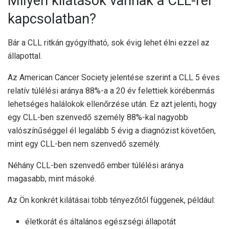
Milyen kilátások vannak a CLL-rel
kapcsolatban?
Bár a CLL ritkán gyógyítható, sok évig lehet élni ezzel az
állapottal.
Az American Cancer Society jelentése szerint a CLL 5 éves
relatív túlélési aránya
88%-a a 20 év felettiek körében
más
lehetséges halálokok ellenőrzése után. Ez azt jelenti, hogy
egy CLL-ben szenvedő személy 88%-kal nagyobb
valószínűséggel él legalább 5 évig a diagnózist követően,
mint egy CLL-ben nem szenvedő személy.
Néhány CLL-ben szenvedő ember túlélési aránya
magasabb, mint másoké.
Az Ön konkrét kilátásai több tényezőtől függenek, például:
életkorát és általános egészségi állapotát