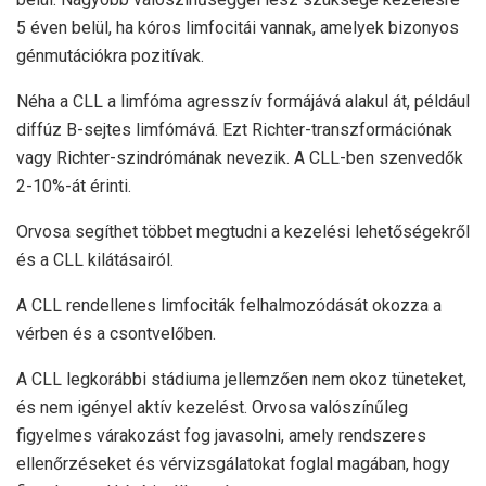
5 éven belül, ha kóros limfocitái vannak, amelyek bizonyos
génmutációkra pozitívak.
Néha a CLL a limfóma agresszív formájává alakul át, például
diffúz B-sejtes limfómává. Ezt Richter-transzformációnak
vagy Richter-szindrómának nevezik. A CLL-ben szenvedők
2-10%-át érinti.
Orvosa segíthet többet megtudni a kezelési lehetőségekről
és a CLL kilátásairól.
A CLL rendellenes limfociták felhalmozódását okozza a
vérben és a csontvelőben.
A CLL legkorábbi stádiuma jellemzően nem okoz tüneteket,
és nem igényel aktív kezelést. Orvosa valószínűleg
figyelmes várakozást fog javasolni, amely rendszeres
ellenőrzéseket és vérvizsgálatokat foglal magában, hogy