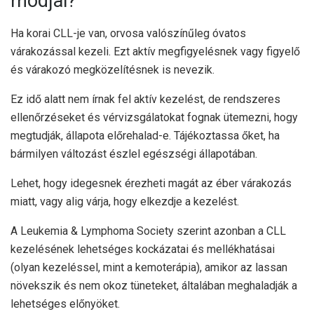
módjai?
Ha korai CLL-je van, orvosa valószínűleg óvatos
várakozással kezeli. Ezt aktív megfigyelésnek vagy figyelő
és várakozó megközelítésnek is nevezik.
Ez idő alatt nem írnak fel aktív kezelést, de rendszeres
ellenőrzéseket és vérvizsgálatokat fognak ütemezni, hogy
megtudják, állapota előrehalad-e. Tájékoztassa őket, ha
bármilyen változást észlel egészségi állapotában.
Lehet, hogy idegesnek érezheti magát az éber várakozás
miatt, vagy alig várja, hogy elkezdje a kezelést.
A Leukemia & Lymphoma Society szerint azonban a CLL
kezelésének lehetséges kockázatai és mellékhatásai
(olyan kezeléssel, mint a kemoterápia), amikor az lassan
növekszik és nem okoz tüneteket, általában meghaladják a
lehetséges előnyöket.