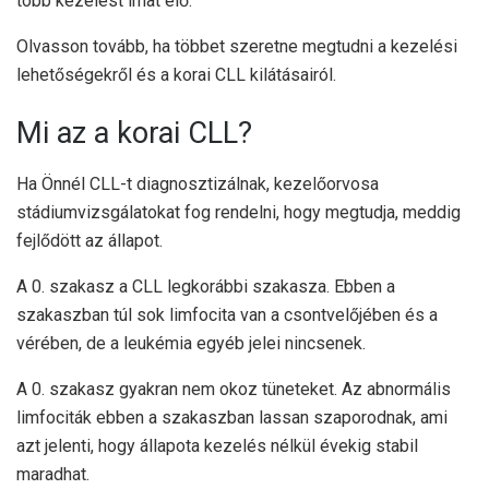
több kezelést írhat elő.
Olvasson tovább, ha többet szeretne megtudni a kezelési
lehetőségekről és a korai CLL kilátásairól.
Mi az a korai CLL?
Ha Önnél CLL-t diagnosztizálnak, kezelőorvosa
stádiumvizsgálatokat fog rendelni, hogy megtudja, meddig
fejlődött az állapot.
A 0. szakasz a CLL legkorábbi szakasza. Ebben a
szakaszban túl sok limfocita van a csontvelőjében és a
vérében, de a leukémia egyéb jelei nincsenek.
A 0. szakasz gyakran nem okoz tüneteket. Az abnormális
limfociták ebben a szakaszban lassan szaporodnak, ami
azt jelenti, hogy állapota kezelés nélkül évekig stabil
maradhat.