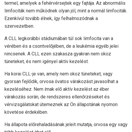
termel, amelyek a fehérvérsejtek egy fajtája. Az abnormális
limfociták nem működnek olyan jól, mint a normál limfociták.
Ezenkívül tovább élnek, így felhalmozódnak a
szervezetben.
A CLL legkorábbi stádiumában túl sok limfocita van a
vérében és a csontvelőjében, de a leukémia egyéb jelei
nincsenek. A CLL ezen szakasza gyakran nem okoz
tüneteket, és nem igényel aktív kezelést.
Ha korai CLL-je van, amely nem okoz tüneteket, vagy
gyorsan fejlődik, orvosa óvatos várakozást javasolhat a
kezeléséhez. Nem írnak elő aktív kezelést az éber
várakozás során, de rendszeres ellenőrzéseket és
vérvizsgálatokat ütemeznek az Ön állapotának nyomon
követése érdekében.
Ha állapota előrehaladásának jeleit mutatja, orvosa egy vagy