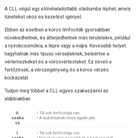
A CLL végül egy előrehaladottabb stádiumba léphet, amely
tüneteket okoz és kezelést igényel.
Ebben az esetben a kóros limfociták gyorsabban
növekedhetnek, és átterjedhetnek más területekre, például
a nyirokcsomókra, a lépre vagy a májra. Kevesebb helyet
hagyhatnak más típusú vérsejteknek, beleértve a
vérlemezkéket és a vörösvértesteket. Ez növeli a
fertőzések, a vérszegénység és a kóros vérzés
kockázatát.
Tudjon meg többet a CLL egyes szakaszairól az
alábbiakban:
0.
• Túl sok limfocitája van.
szaka
• A leukémiának nincs egyéb jele.
sz
1.
• Túl sok limfocitája van.
szaka
• Nyirokcsomói nagyobbak a szokásosnál.