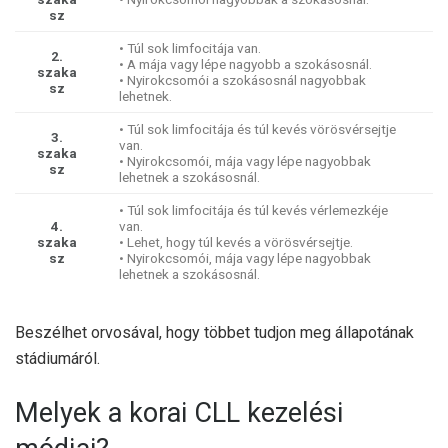
sz
• Túl sok limfocitája van.
2.
• A mája vagy lépe nagyobb a szokásosnál.
szaka
• Nyirokcsomói a szokásosnál nagyobbak
sz
lehetnek.
• Túl sok limfocitája és túl kevés vörösvérsejtje
3.
van.
szaka
• Nyirokcsomói, mája vagy lépe nagyobbak
sz
lehetnek a szokásosnál.
• Túl sok limfocitája és túl kevés vérlemezkéje
4.
van.
szaka
• Lehet, hogy túl kevés a vörösvérsejtje.
sz
• Nyirokcsomói, mája vagy lépe nagyobbak
lehetnek a szokásosnál.
Beszélhet orvosával, hogy többet tudjon meg állapotának
stádiumáról.
Melyek a korai CLL kezelési