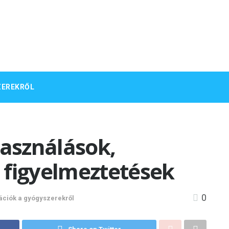
ZEREKRŐL
asználások,
 figyelmeztetések
0
ációk a gyógyszerekről