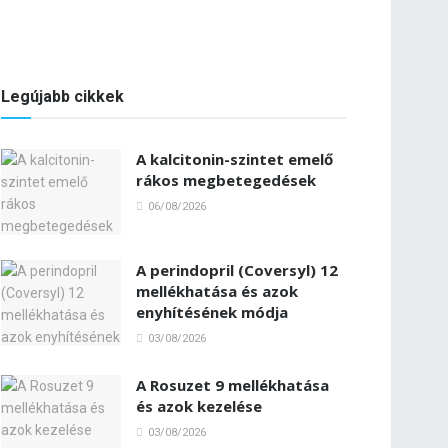
Legújabb cikkek
A kalcitonin-szintet emelő
rákos megbetegedések
06/08/2026
A perindopril (Coversyl) 12
mellékhatása és azok
enyhítésének módja
03/08/2026
A Rosuzet 9 mellékhatása
és azok kezelése
03/08/2026