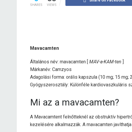
Share on Facebook
SHARES
VIEWS
Mavacamten
Általános név: mavacamten [
MAV-a-KAM-ten
]
Márkanév: Camzyos
Adagolási forma: orális kapszula (10 mg; 15 mg; 
Gyógyszerosztály: Különféle kardiovaszkuláris s
Mi az a mavacamten?
A Mavacamtent felnőtteknél az obstruktív hipert
kezelésére alkalmazzák. A mavacamten javíthatja a