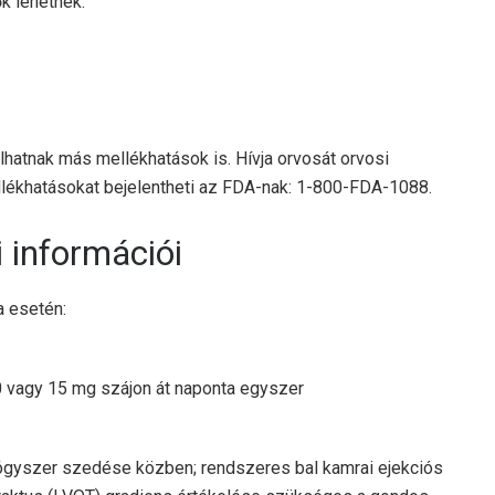
k lehetnek:
ulhatnak más mellékhatások is. Hívja orvosát orvosi
llékhatásokat bejelentheti az FDA-nak: 1-800-FDA-1088.
információi
a esetén:
10 vagy 15 mg szájon át naponta egyszer
yógyszer szedése közben; rendszeres bal kamrai ejekciós