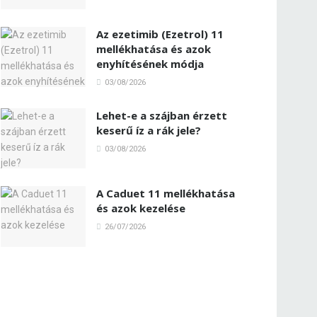
Az ezetimib (Ezetrol) 11
mellékhatása és azok
enyhítésének módja
03/08/2026
Lehet-e a szájban érzett
keserű íz a rák jele?
03/08/2026
A Caduet 11 mellékhatása
és azok kezelése
26/07/2026