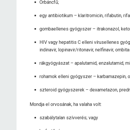
Orbáncfű;
egy antibiotikum – klaritromicin, rifabutin, rifa
gombaellenes gyógyszer – itrakonazol, keto
HIV vagy hepatitis C elleni vírusellenes gyógy
indinavir, lopinavir/ritonavir, nelfinavir, ombita
rákgyógyászat – apalutamid, enzalutamid, mi
rohamok elleni gyógyszer – karbamazepin, ox
szteroid gyógyszerek – dexametazon, predn
Mondja el orvosának, ha valaha volt:
szabálytalan szívverés; vagy