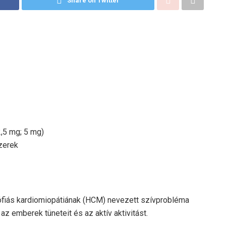
Share on Twitter
2,5 mg; 5 mg)
zerek
rófiás kardiomiopátiának (HCM) nevezett szívprobléma
z emberek tüneteit és az aktív aktivitást.