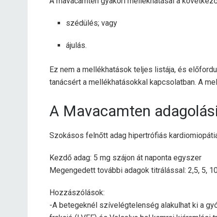
A mavacamten gyakori mellékhatásai a következő
szédülés; vagy
ájulás.
Ez nem a mellékhatások teljes listája, és előford
tanácsért a mellékhatásokkal kapcsolatban. A me
A Mavacamten adagolási 
Szokásos felnőtt adag hipertrófiás kardiomiopáti
Kezdő adag: 5 mg szájon át naponta egyszer
Megengedett további adagok titrálással: 2,5, 5, 
Hozzászólások:
-A betegeknél szívelégtelenség alakulhat ki a g