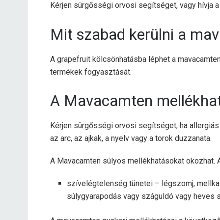
Kérjen sürgősségi orvosi segítséget, vagy hívja
Mit szabad kerülni a ma
A grapefruit kölcsönhatásba léphet a mavacamtenn
termékek fogyasztását.
A Mavacamten mellékhat
Kérjen sürgősségi orvosi segítséget, ha allergiás 
az arc, az ajkak, a nyelv vagy a torok duzzanata.
A Mavacamten súlyos mellékhatásokat okozhat. Az
szívelégtelenség tünetei – légszomj, mellkas
súlygyarapodás vagy száguldó vagy heves s