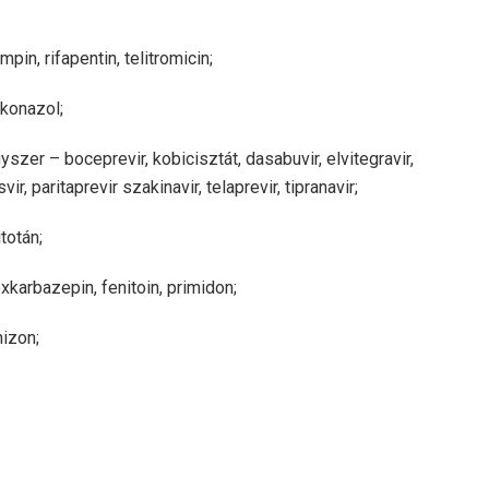
mpin, rifapentin, telitromicin;
konazol;
szer – boceprevir, kobicisztát, dasabuvir, elvitegravir,
svir, paritaprevir szakinavir, telaprevir, tipranavir;
totán;
karbazepin, fenitoin, primidon;
izon;