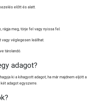
zelés előtt és alatt.
 rágja meg, törje fel vagy nyissa fel.
 vagy véglegesen leállhat.
e tárolandó.
 egy adagot?
agyja ki a kihagyott adagot, ha már majdnem eljött a
 két adagot egyszerre.
ok?