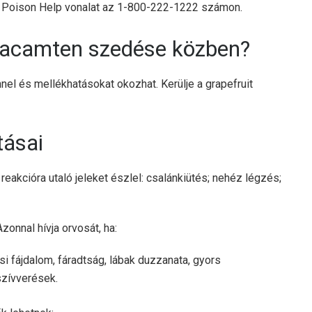
 a Poison Help vonalat az 1-800-222-1222 számon.
vacamten szedése közben?
el és mellékhatásokat okozhat. Kerülje a grapefruit
ásai
reakcióra utaló jeleket észlel: csalánkiütés; nehéz légzés;
onnal hívja orvosát, ha:
i fájdalom, fáradtság, lábak duzzanata, gyors
zívverések.