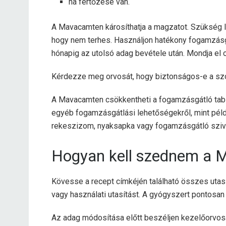
ha fertőzése van.
A Mavacamten károsíthatja a magzatot. Szükség l
hogy nem terhes. Használjon hatékony fogamzásg
hónapig az utolsó adag bevétele után. Mondja el 
Kérdezze meg orvosát, hogy biztonságos-e a sz
A Mavacamten csökkentheti a fogamzásgátló tab
egyéb fogamzásgátlási lehetőségekről, mint példá
rekeszizom, nyaksapka vagy fogamzásgátló sziv
Hogyan kell szednem a 
Kövesse a recept címkéjén található összes utas
vagy használati utasítást. A gyógyszert pontosan
Az adag módosítása előtt beszéljen kezelőorvos