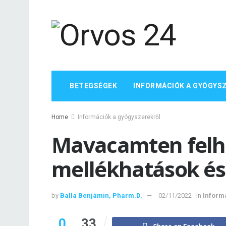
BETEGSÉGEK
INFORMÁCIÓK A GYÓGYS
Home
Információk a gyógyszerekről
Mavacamten felh
mellékhatások és
by
Balla Benjámin, Pharm.D.
02/11/2022
in
Inform
0
33