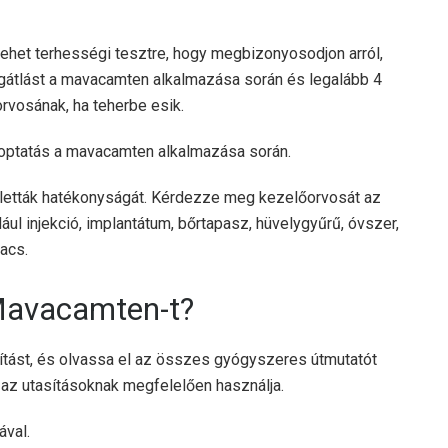
ehet terhességi tesztre, hogy megbizonyosodjon arról,
átlást a mavacamten alkalmazása során és legalább 4
orvosának, ha teherbe esik.
optatás a mavacamten alkalmazása során.
letták hatékonyságát. Kérdezze meg kezelőorvosát az
ul injekció, implantátum, bőrtapasz, hüvelygyűrű, óvszer,
acs.
Mavacamten-t?
ítást, és olvassa el az összes gyógyszeres útmutatót
 az utasításoknak megfelelően használja.
ával.