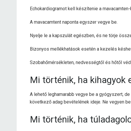
Echokardiogramot kell készítenie a mavacamten-ke
A mavacamtent naponta egyszer vegye be.
Nyelje le a kapszulát egészben, és ne törje össze,
Bizonyos mellékhatások esetén a kezelés késhet
Szobahőmérsékleten, nedvességtől és hőtől védv
Mi történik, ha kihagyok
A lehető leghamarabb vegye be a gyógyszert, de h
következő adag bevételének ideje. Ne vegyen be
Mi történik, ha túladagol