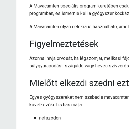
A Mavacamten speciális program keretében csak m
programban, és ismernie kell a gyógyszer kockáza
A Mavacamten olyan célokra is használható, am
Figyelmeztetések
Azonnal hívja orvosát, ha légszomjat, mellkasi fáj
súlygyarapodást, száguldó vagy heves szívverést
Mielőtt elkezdi szedni ez
Egyes gyógyszereket nem szabad a mavacamtennel
következőket is használja:
nefazodon;