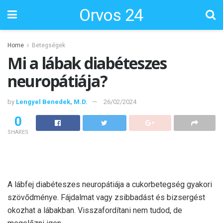
Orvos 24
Home
Betegségek
Mi a lábak diabéteszes
neuropátiája?
by
Lengyel Benedek, M.D.
26/02/2024
0
SHARES
A lábfej diabéteszes neuropátiája a cukorbetegség gyakori
szövődménye. Fájdalmat vagy zsibbadást és bizsergést
okozhat a lábakban. Visszafordítani nem tudod, de