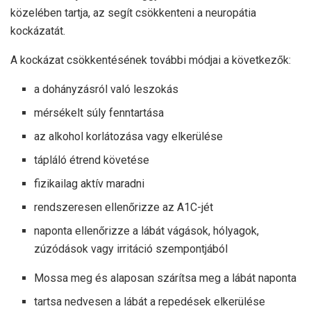
közelében tartja, az segít csökkenteni a neuropátia
kockázatát.
A kockázat csökkentésének további módjai a következők:
a dohányzásról való leszokás
mérsékelt súly fenntartása
az alkohol korlátozása vagy elkerülése
tápláló étrend követése
fizikailag aktív maradni
rendszeresen ellenőrizze az A1C-jét
naponta ellenőrizze a lábát vágások, hólyagok,
zúzódások vagy irritáció szempontjából
Mossa meg és alaposan szárítsa meg a lábát naponta
tartsa nedvesen a lábát a repedések elkerülése