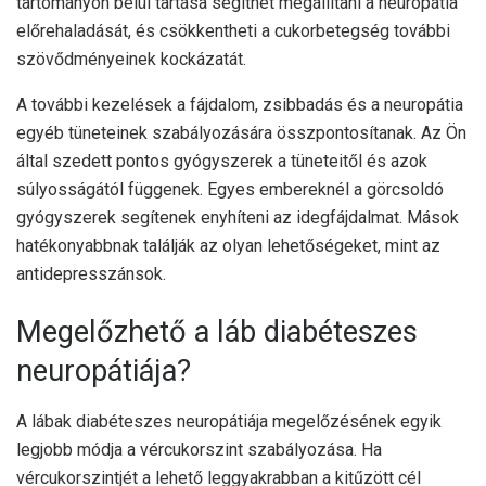
tartományon belül tartása segíthet megállítani a neuropátia
előrehaladását, és csökkentheti a cukorbetegség további
szövődményeinek kockázatát.
A további kezelések a fájdalom, zsibbadás és a neuropátia
egyéb tüneteinek szabályozására összpontosítanak. Az Ön
által szedett pontos gyógyszerek a tüneteitől és azok
súlyosságától függenek. Egyes embereknél a görcsoldó
gyógyszerek segítenek enyhíteni az idegfájdalmat. Mások
hatékonyabbnak találják az olyan lehetőségeket, mint az
antidepresszánsok.
Megelőzhető a láb diabéteszes
neuropátiája?
A lábak diabéteszes neuropátiája megelőzésének egyik
legjobb módja a vércukorszint szabályozása. Ha
vércukorszintjét a lehető leggyakrabban a kitűzött cél