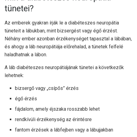
tünetei?
Az emberek gyakran írják le a diabéteszes neuropátia
tüneteit a lábukban, mint bizsergést vagy égő érzést.
Néhány ember azonban érzékenységet tapasztal a lábában,
és ahogy a láb neuropátiája előrehalad, a tünetek felfelé
haladhatnak a lábon.
A láb diabéteszes neuropátiájának tünetei a következők
lehetnek:
bizsergő vagy „csípős” érzés
égő érzés
fájdalom, amely éjszaka rosszabb lehet
rendkívüli érzékenység az érintésre
fantom érzések a lábfejben vagy a lábujjakban