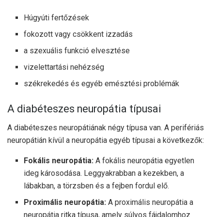
Húgyúti fertőzések
fokozott vagy csökkent izzadás
a szexuális funkció elvesztése
vizelettartási nehézség
székrekedés és egyéb emésztési problémák
A diabéteszes neuropátia típusai
A diabéteszes neuropátiának négy típusa van. A perifériás
neuropátián kívül a neuropátia egyéb típusai a következők:
Fokális neuropátia:
A fokális neuropátia egyetlen
ideg károsodása. Leggyakrabban a kezekben, a
lábakban, a törzsben és a fejben fordul elő.
Proximális neuropátia:
A proximális neuropátia a
neuropátia ritka típusa, amely súlyos fájdalomhoz