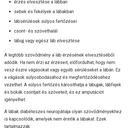
érzés elvesztése a lábban
sebek és fekélyek a lábakban
lábsérülések súlyos fertőzései
csont- és szövethalál
lábujj vagy egész láb elvesztése
A legtöbb szövődmény a láb érzésének elvesztéséből
adódik. Ha nem érzi az érzéseit, előfordulhat, hogy nem
vesz észre vágásokat vagy egyéb sérüléseket a lábán. Ez
a vágások súlyosbodásához és megfertőződéséhez
vezethet. A súlyos fertőzés károsíthatja a lábujjak, lábfejek
és bokák csontjait és szöveteit, és ez amputációt
igényelhet.
A lábak diabéteszes neuropátiája olyan szövődményekhez
is kapcsolódik, amelyek nem érintik a lábakat. Ezek
tartalmazzák: