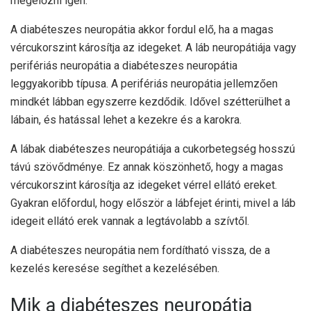
megelőzni igen.
A diabéteszes neuropátia akkor fordul elő, ha a magas
vércukorszint károsítja az idegeket. A láb neuropátiája vagy
perifériás neuropátia a diabéteszes neuropátia
leggyakoribb típusa. A perifériás neuropátia jellemzően
mindkét lábban egyszerre kezdődik. Idővel szétterülhet a
lábain, és hatással lehet a kezekre és a karokra.
A lábak diabéteszes neuropátiája a cukorbetegség hosszú
távú szövődménye. Ez annak köszönhető, hogy a magas
vércukorszint károsítja az idegeket vérrel ellátó ereket.
Gyakran előfordul, hogy először a lábfejet érinti, mivel a láb
idegeit ellátó erek vannak a legtávolabb a szívtől.
A diabéteszes neuropátia nem fordítható vissza, de a
kezelés keresése segíthet a kezelésében.
Mik a diabéteszes neuropátia