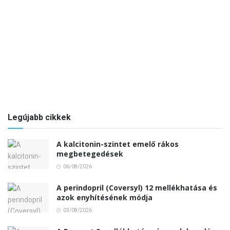
Legújabb cikkek
A kalcitonin-szintet emelő rákos
megbetegedések
06/08/2026
A perindopril (Coversyl) 12 mellékhatása és
azok enyhítésének módja
03/08/2026