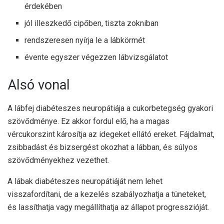
érdekében
jól illeszkedő cipőben, tiszta zokniban
rendszeresen nyírja le a lábkörmét
évente egyszer végezzen lábvizsgálatot
Alsó vonal
A lábfej diabéteszes neuropátiája a cukorbetegség gyakori
szövődménye. Ez akkor fordul elő, ha a magas
vércukorszint károsítja az idegeket ellátó ereket. Fájdalmat,
zsibbadást és bizsergést okozhat a lábban, és súlyos
szövődményekhez vezethet.
A lábak diabéteszes neuropátiáját nem lehet
visszafordítani, de a kezelés szabályozhatja a tüneteket,
és lassíthatja vagy megállíthatja az állapot progresszióját.