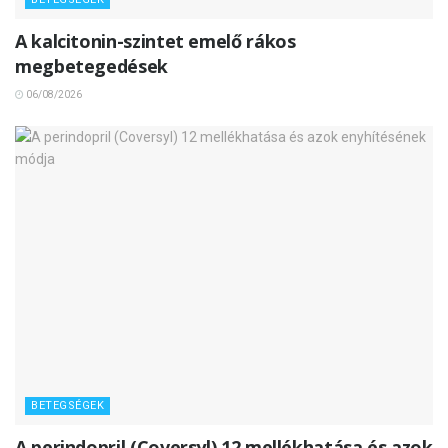
A kalcitonin-szintet emelő rákos
megbetegedések
06/08/2026
BETEGSÉGEK
A perindopril (Coversyl) 12 mellékhatása és azok