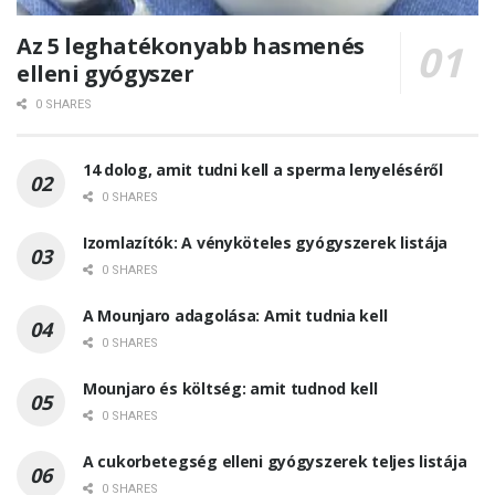
Az 5 leghatékonyabb hasmenés
elleni gyógyszer
0 SHARES
14 dolog, amit tudni kell a sperma lenyeléséről
0 SHARES
Izomlazítók: A vényköteles gyógyszerek listája
0 SHARES
A Mounjaro adagolása: Amit tudnia kell
0 SHARES
Mounjaro és költség: amit tudnod kell
0 SHARES
A cukorbetegség elleni gyógyszerek teljes listája
0 SHARES