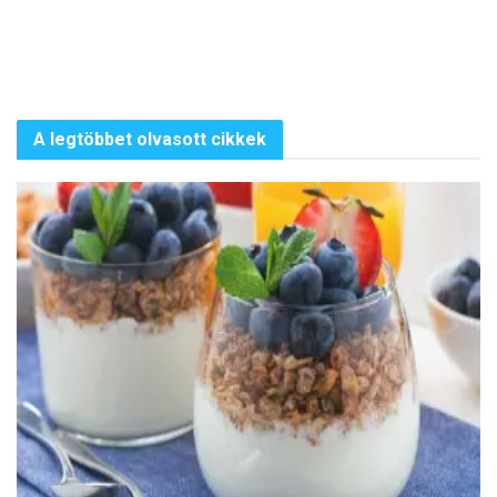
A legtöbbet olvasott cikkek