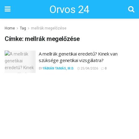
Orvos 24
Home
Tag
mellrák megelőzése
Címke:
mellrák megelőzése
A mellrák genetikai eredetű? Kinek van
szüksége genetikai vizsgálatra?
BY
FÁBIÁN TAMÁS, M.D.
25/04/2026
0