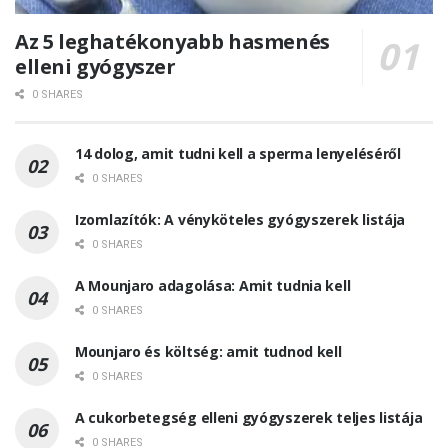
Az 5 leghatékonyabb hasmenés
elleni gyógyszer
0 SHARES
14 dolog, amit tudni kell a sperma lenyeléséről
0 SHARES
Izomlazítók: A vényköteles gyógyszerek listája
0 SHARES
A Mounjaro adagolása: Amit tudnia kell
0 SHARES
Mounjaro és költség: amit tudnod kell
0 SHARES
A cukorbetegség elleni gyógyszerek teljes listája
0 SHARES