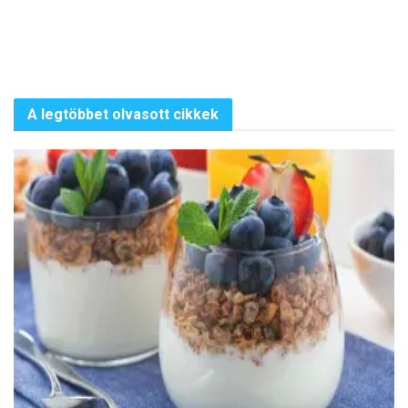
A legtöbbet olvasott cikkek