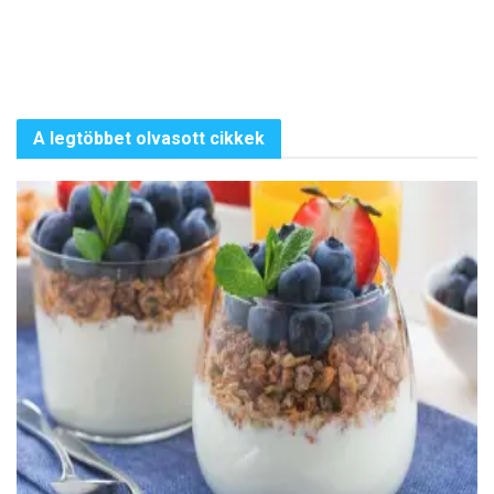
A legtöbbet olvasott cikkek