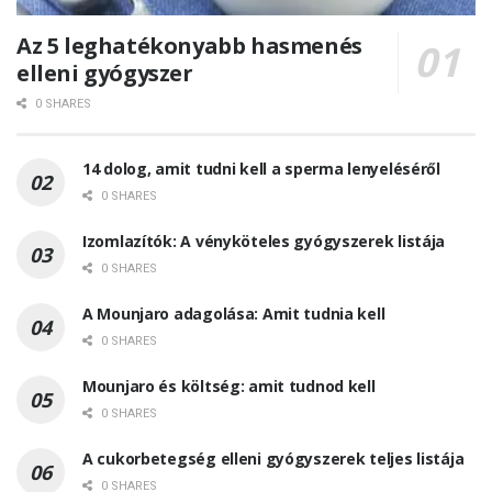
Az 5 leghatékonyabb hasmenés
elleni gyógyszer
0 SHARES
14 dolog, amit tudni kell a sperma lenyeléséről
0 SHARES
Izomlazítók: A vényköteles gyógyszerek listája
0 SHARES
A Mounjaro adagolása: Amit tudnia kell
0 SHARES
Mounjaro és költség: amit tudnod kell
0 SHARES
A cukorbetegség elleni gyógyszerek teljes listája
0 SHARES