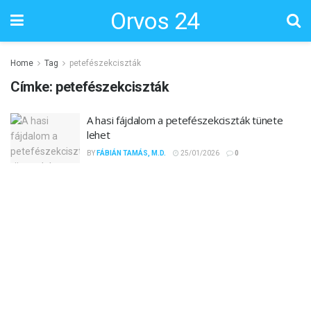
Orvos 24
Home
Tag
petefészekciszták
Címke:
petefészekciszták
A hasi fájdalom a petefészekciszták tünete
lehet
BY
FÁBIÁN TAMÁS, M.D.
25/01/2026
0