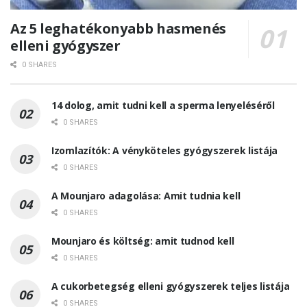
Az 5 leghatékonyabb hasmenés
elleni gyógyszer
0 SHARES
14 dolog, amit tudni kell a sperma lenyeléséről
0 SHARES
Izomlazítók: A vényköteles gyógyszerek listája
0 SHARES
A Mounjaro adagolása: Amit tudnia kell
0 SHARES
Mounjaro és költség: amit tudnod kell
0 SHARES
A cukorbetegség elleni gyógyszerek teljes listája
0 SHARES