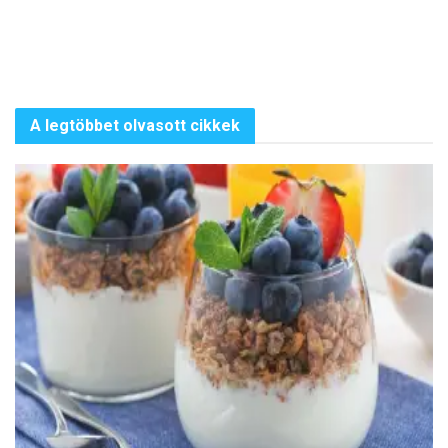
A legtöbbet olvasott cikkek