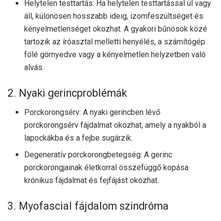
Helytelen testtartás: Ha helytelen testtartással ül vagy
áll, különösen hosszabb ideig, izomfeszültséget és
kényelmetlenséget okozhat. A gyakori bűnösök közé
tartozik az íróasztal melletti henyélés, a számítógép
fölé görnyedve vagy a kényelmetlen helyzetben való
alvás.
2. Nyaki gerincproblémák
Porckorongsérv: A nyaki gerincben lévő
porckorongsérv fájdalmat okozhat, amely a nyakból a
lapockákba és a fejbe sugárzik.
Degeneratív porckorongbetegség: A gerinc
porckorongjainak életkorral összefüggő kopása
krónikus fájdalmat és fejfájást okozhat.
3. Myofascial fájdalom szindróma