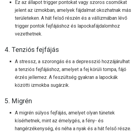
Ez az állapot trigger pontokat vagy szoros csomókat
jelent az izmokban, amelyek fájdalmat okozhatnak más
területeken. A hát felső részén és a vállizmában lévő
trigger pontok fejfájáshoz és lapockafájdalomhoz
vezethetnek.
4. Tenziós fejfájás
A stressz, a szorongás és a depresszió hozzájárulhat
a tenziós fejfájáshoz, amelyet a fej körüli tompa, fájó
érzés jellemez. A feszültség gyakran a lapockák
közötti izmokba sugárzik.
5. Migrén
A migrén súlyos fejfájás, amelyet olyan tünetek
kísérhetnek, mint az émelygés, a fény- és
hangérzékenység, és néha a nyak és a hát felső része.