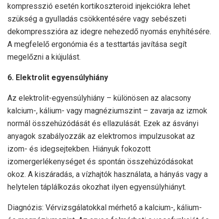
kompresszió esetén kortikoszteroid injekciókra lehet
szükség a gyulladás csökkentésére vagy sebészeti
dekompresszióra az idegre nehezedő nyomás enyhítésére.
A megfelelő ergonómia és a testtartás javítása segít
megelőzni a kiújulást.
6. Elektrolit egyensúlyhiány
Az elektrolit-egyensúlyhiány – különösen az alacsony
kalcium-, kálium- vagy magnéziumszint – zavarja az izmok
normál összehúzódását és ellazulását. Ezek az ásványi
anyagok szabályozzák az elektromos impulzusokat az
izom- és idegsejtekben. Hiányuk fokozott
izomergerlékenységet és spontán összehúzódásokat
okoz. A kiszáradás, a vízhajtók használata, a hányás vagy a
helytelen táplálkozás okozhat ilyen egyensúlyhiányt.
Diagnózis: Vérvizsgálatokkal mérhető a kalcium-, kálium-