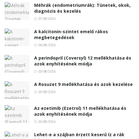
Méhrák (endometriumrák): Tünetek, okok,
diagnózis és kezelés
07/08/2026
A kalcitonin-szintet emelő rákos
megbetegedések
06/08/2026
A perindopril (Coversyl) 12 mellékhatása és
azok enyhítésének módja
03/08/2026
A Rosuzet 9 mellékhatása és azok kezelése
03/08/2026
Az ezetimib (Ezetrol) 11 mellékhatása és
azok enyhítésének módja
03/08/2026
Lehet-e a szájban érzett keserű íz a rák