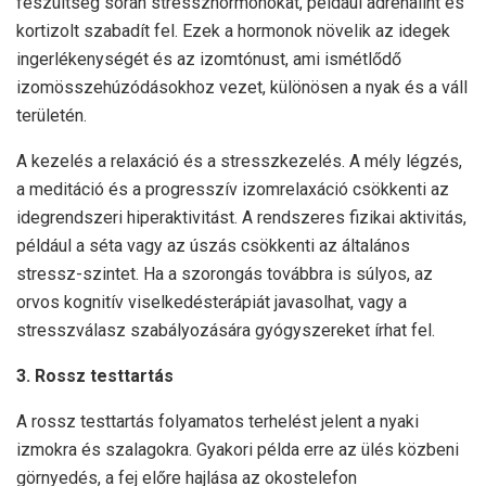
feszültség során stresszhormonokat, például adrenalint és
kortizolt szabadít fel. Ezek a hormonok növelik az idegek
ingerlékenységét és az izomtónust, ami ismétlődő
izomösszehúzódásokhoz vezet, különösen a nyak és a váll
területén.
A kezelés a relaxáció és a stresszkezelés. A mély légzés,
a meditáció és a progresszív izomrelaxáció csökkenti az
idegrendszeri hiperaktivitást. A rendszeres fizikai aktivitás,
például a séta vagy az úszás csökkenti az általános
stressz-szintet. Ha a szorongás továbbra is súlyos, az
orvos kognitív viselkedésterápiát javasolhat, vagy a
stresszválasz szabályozására gyógyszereket írhat fel.
3. Rossz testtartás
A rossz testtartás folyamatos terhelést jelent a nyaki
izmokra és szalagokra. Gyakori példa erre az ülés közbeni
görnyedés, a fej előre hajlása az okostelefon