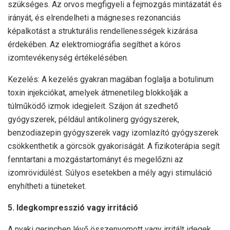
szükséges. Az orvos megfigyeli a fejmozgás mintázatát és
irányát, és elrendelheti a mágneses rezonanciás
képalkotást a strukturális rendellenességek kizárása
érdekében. Az elektromiográfia segíthet a kóros
izomtevékenység értékelésében.
Kezelés: A kezelés gyakran magában foglalja a botulinum
toxin injekciókat, amelyek átmenetileg blokkolják a
túlműködő izmok idegjeleit. Szájon át szedhető
gyógyszerek, például antikolinerg gyógyszerek,
benzodiazepin gyógyszerek vagy izomlazító gyógyszerek
csökkenthetik a görcsök gyakoriságát. A fizikoterápia segít
fenntartani a mozgástartományt és megelőzni az
izomrövidülést. Súlyos esetekben a mély agyi stimuláció
enyhítheti a tüneteket.
5. Idegkompresszió vagy irritáció
A nyaki gerincben lévő összenyomott vagy irritált idegek