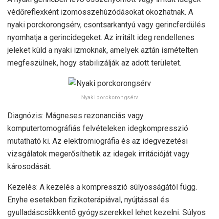
védőreflexként izomösszehúzódásokat okozhatnak. A
nyaki porckorongsérv, csontsarkantyú vagy gerincferdülés
nyomhatja a gerincidegeket. Az irritált ideg rendellenes
jeleket küld a nyaki izmoknak, amelyek aztán ismételten
megfeszülnek, hogy stabilizálják az adott területet.
Nyaki porckorongsérv
Diagnózis: Mágneses rezonanciás vagy
komputertomográfiás felvételeken idegkompresszió
mutatható ki. Az elektromiográfia és az idegvezetési
vizsgálatok megerősíthetik az idegek irritációját vagy
károsodását.
Kezelés: A kezelés a kompresszió súlyosságától függ.
Enyhe esetekben fizikoterápiával, nyújtással és
gyulladáscsökkentő gyógyszerekkel lehet kezelni. Súlyos