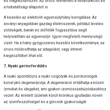
és magnéziumszint. Az orvos felmérheti a vesefunkciót és
a hidratáltsági állapotot is.
A kezelés az elektrolit-egyensúlyhiány korrigálása. Az
ásványi anyagokban gazdag élelmiszerek, például leveles
zöldségek, banán és diófélék fogyasztása segít
helyreállítani az egyensúlyt. Igyon megfelelő mennyiségű
vizet. Ha a hiány gyógyszeres kezelés következménye, az
orvos módosíthatja az adagolást, vagy étrend-
kiegészítőket írhat elő.
7. Nyaki gerincferdülés
A nyaki spondilózis a nyaki csigolyák és porckorongok
korral járó degenerációja. A degeneráció irritálhatja a közeli
izmokat és idegeket, ami gyakori izomösszehúzódásokhoz
vezet. Az érintett ízületek körüli krónikus gyulladás növeli
az izomfeszültséget és a görcsök gyakoriságát.