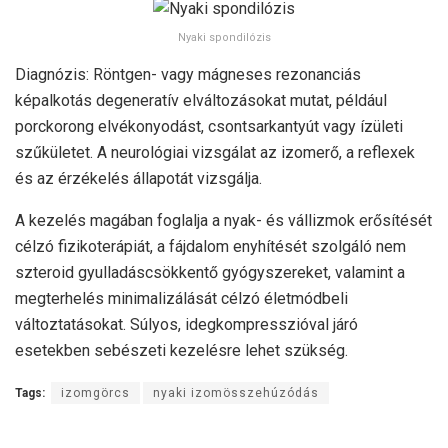
Nyaki spondilózis
Diagnózis: Röntgen- vagy mágneses rezonanciás
képalkotás degeneratív elváltozásokat mutat, például
porckorong elvékonyodást, csontsarkantyút vagy ízületi
szűkületet. A neurológiai vizsgálat az izomerő, a reflexek
és az érzékelés állapotát vizsgálja.
A kezelés magában foglalja a nyak- és vállizmok erősítését
célzó fizikoterápiát, a fájdalom enyhítését szolgáló nem
szteroid gyulladáscsökkentő gyógyszereket, valamint a
megterhelés minimalizálását célzó életmódbeli
változtatásokat. Súlyos, idegkompresszióval járó
esetekben sebészeti kezelésre lehet szükség.
Tags:
izomgörcs
nyaki izomösszehúzódás