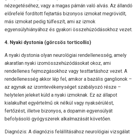
nézegetéséhez, vagy a magas párnán való alvás. Az állandó
előrefelé fordított fejtartás bizonyos izmokat megrövidít,
más izmokat pedig túlfeszít, ami az izmok
egyensúlyhiányához és gyakori összehúzódásokhoz vezet.
4. Nyaki dystonia (görcsös torticollis)
A nyaki dystonia olyan neurológiai rendellenesség, amely
akaratlan nyaki izomösszehúzódásokat okoz, ami
rendellenes fejmozgásokhoz vagy testtartáshoz vezet. A
rendellenesség akkor lép fel, amikor a bazális ganglionok –
az agynak az izomtevékenységet szabályozó része –
helytelen jeleket küld a nyaki izmoknak. Ez az állapot
kialakulhat egyértelmű ok nélkül vagy nyaksérülést,
fertőzést, illetve bizonyos, a dopamin egyensúlyát
befolyásoló gyógyszerek alkalmazását követően.
Diagnózis: A diagnózis felállításához neurológiai vizsgálat