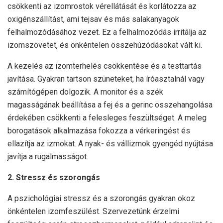
csökkenti az izomrostok vérellátását és korlátozza az
oxigénszállítást, ami tejsav és más salakanyagok
felhalmozódásához vezet. Ez a felhalmozódás irritálja az
izomszövetet, és önkéntelen összehúzódásokat vált ki.
A kezelés az izomterhelés csökkentése és a testtartás
javítása. Gyakran tartson szüneteket, ha íróasztalnál vagy
számítógépen dolgozik. A monitor és a szék
magasságának beállítása a fej és a gerinc összehangolása
érdekében csökkenti a felesleges feszültséget. A meleg
borogatások alkalmazása fokozza a vérkeringést és
ellazítja az izmokat. A nyak- és vállizmok gyengéd nyújtása
javítja a rugalmasságot.
2. Stressz és szorongás
A pszichológiai stressz és a szorongás gyakran okoz
önkéntelen izomfeszülést. Szervezetünk érzelmi