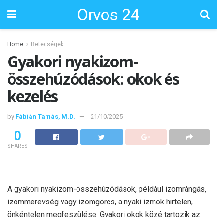
Orvos 24
Home
Betegségek
Gyakori nyakizom-
összehúzódások: okok és
kezelés
by
Fábián Tamás, M.D.
21/10/2025
0
SHARES
A gyakori nyakizom-összehúzódások, például izomrángás,
izommerevség vagy izomgörcs, a nyaki izmok hirtelen,
önkéntelen megfeszülése. Gyakori okok közé tartozik az