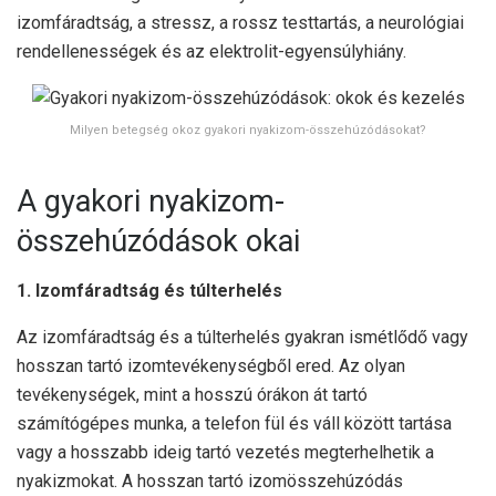
izomfáradtság, a stressz, a rossz testtartás, a neurológiai
rendellenességek és az elektrolit-egyensúlyhiány.
Milyen betegség okoz gyakori nyakizom-összehúzódásokat?
A gyakori nyakizom-
összehúzódások okai
1. Izomfáradtság és túlterhelés
Az izomfáradtság és a túlterhelés gyakran ismétlődő vagy
hosszan tartó izomtevékenységből ered. Az olyan
tevékenységek, mint a hosszú órákon át tartó
számítógépes munka, a telefon fül és váll között tartása
vagy a hosszabb ideig tartó vezetés megterhelhetik a
nyakizmokat. A hosszan tartó izomösszehúzódás