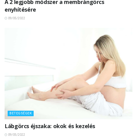
A 2 legjobb módszer a membrángörcs
enyhítésére
09/05/2022
BETEGSÉGEK
Lábgörcs éjszaka: okok és kezelés
09/05/2022