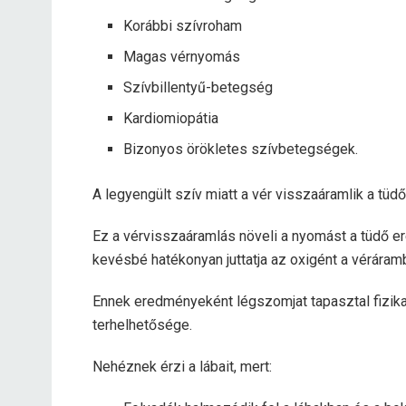
Korábbi szívroham
Magas vérnyomás
Szívbillentyű-betegség
Kardiomiopátia
Bizonyos örökletes szívbetegségek.
A legyengült szív miatt a vér visszaáramlik a tüdő
Ez a vérvisszaáramlás növeli a nyomást a tüdő er
kevésbé hatékonyan juttatja az oxigént a véráram
Ennek eredményeként légszomjat tapasztal fizika
terhelhetősége.
Nehéznek érzi a lábait, mert: