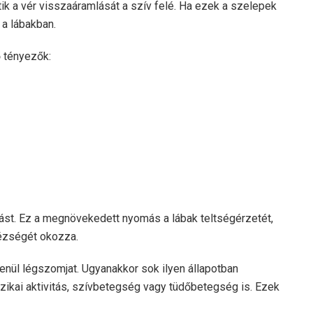
tik a vér visszaáramlását a szív felé. Ha ezek a szelepek
 a lábakban.
 tényezők:
mást. Ez a megnövekedett nyomás a lábak teltségérzetét,
hézségét okozza.
nül légszomjat. Ugyanakkor sok ilyen állapotban
zikai aktivitás, szívbetegség vagy tüdőbetegség is. Ezek