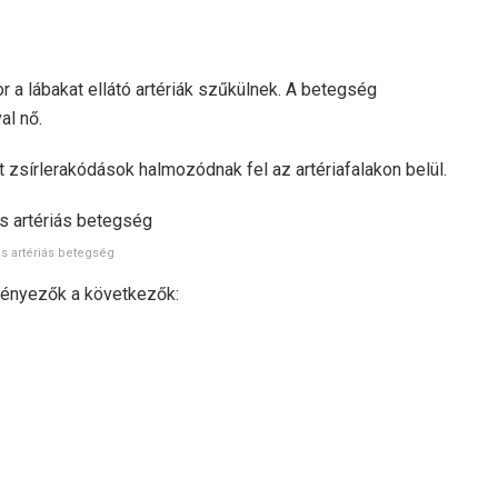
or a lábakat ellátó artériák szűkülnek. A betegség
al nő.
rt zsírlerakódások halmozódnak fel az artériafalakon belül.
ás artériás betegség
tényezők a következők: