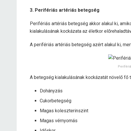
3. Perifériás artériás betegség
Perifériás artériás betegség akkor alakul ki, amik
kialakulásának kockázata az életkor előrehaladtáv
A perifériás artériás betegség azért alakul ki, me
Periféri
A betegség kialakulásának kockázatát növelő fő 
Dohányzás
Cukorbetegség
Magas koleszterinszint
Magas vérnyomás
Időskor.