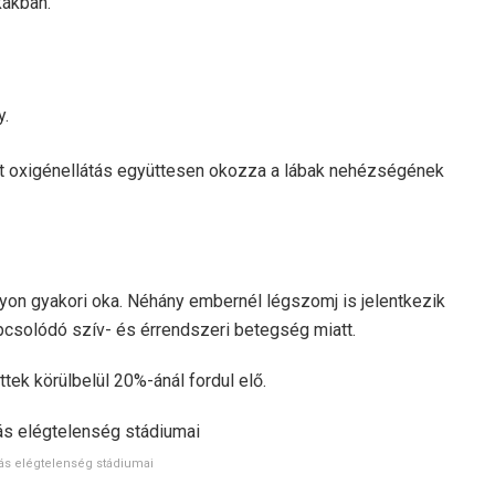
kákban.
y.
nt oxigénellátás együttesen okozza a lábak nehézségének
yon gyakori oka. Néhány embernél légszomj is jelentkezik
apcsolódó szív- és érrendszeri betegség miatt.
tek körülbelül 20%-ánál fordul elő.
ás elégtelenség stádiumai