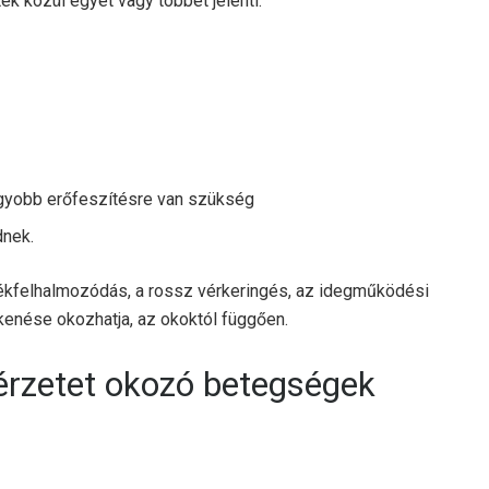
k közül egyet vagy többet jelenti:
gyobb erőfeszítésre van szükség
dnek.
ékfelhalmozódás, a rossz vérkeringés, az idegműködési
enése okozhatja, az okoktól függően.
érzetet okozó betegségek