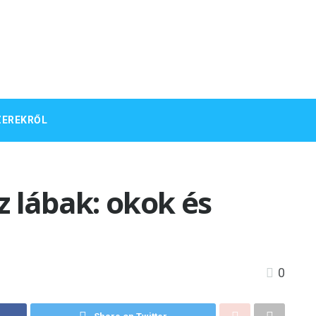
ZEREKRŐL
 lábak: okok és
0