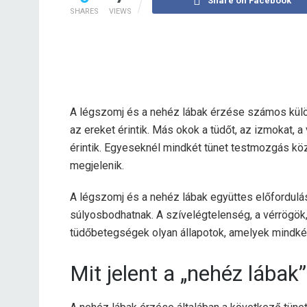
Share on Facebook
SHARES
VIEWS
A légszomj és a nehéz lábak érzése számos külö
az ereket érintik. Más okok a tüdőt, az izmokat, 
érintik. Egyeseknél mindkét tünet testmozgás kö
megjelenik.
A légszomj és a nehéz lábak együttes előfordulá
súlyosbodhatnak. A szívelégtelenség, a vérrögök
tüdőbetegségek olyan állapotok, amelyek mindkét
Mit jelent a „nehéz lábak”