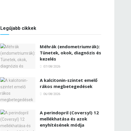
Legújabb cikkek
Méhrák (endometriumrák):
Tünetek, okok, diagnózis és
kezelés
07/08/2026
A kalcitonin-szintet emelő
rákos megbetegedések
06/08/2026
A perindopril (Coversyl) 12
mellékhatása és azok
enyhítésének módja