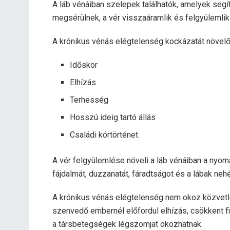
A láb vénáiban szelepek találhatók, amelyek segí
megsérülnek, a vér visszaáramlik és felgyülemlik
A krónikus vénás elégtelenség kockázatát növelő
Időskor
Elhízás
Terhesség
Hosszú ideig tartó állás
Családi kórtörténet.
A vér felgyülemlése növeli a láb vénáiban a nyo
fájdalmát, duzzanatát, fáradtságot és a lábak ne
A krónikus vénás elégtelenség nem okoz közvetle
szenvedő embernél előfordul elhízás, csökkent fi
a társbetegségek légszomjat okozhatnak.