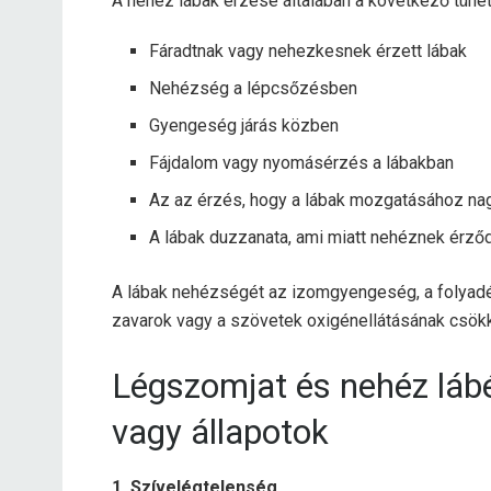
A nehéz lábak érzése általában a következő tünete
Fáradtnak vagy nehezkesnek érzett lábak
Nehézség a lépcsőzésben
Gyengeség járás közben
Fájdalom vagy nyomásérzés a lábakban
Az az érzés, hogy a lábak mozgatásához na
A lábak duzzanata, ami miatt nehéznek érző
A lábak nehézségét az izomgyengeség, a folyad
zavarok vagy a szövetek oxigénellátásának csökk
Légszomjat és nehéz láb
vagy állapotok
1. Szívelégtelenség