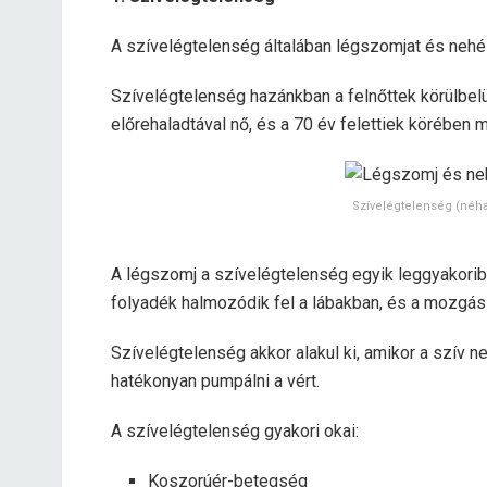
A szívelégtelenség általában légszomjat és nehé
Szívelégtelenség hazánkban a felnőttek körülbelül
előrehaladtával nő, és a 70 év felettiek körében 
Szívelégtelenség (néh
A légszomj a szívelégtelenség egyik leggyakoribb
folyadék halmozódik fel a lábakban, és a mozgá
Szívelégtelenség akkor alakul ki, amikor a szív
hatékonyan pumpálni a vért.
A szívelégtelenség gyakori okai:
Koszorúér-betegség