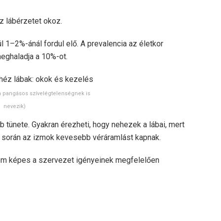
z lábérzetet okoz.
 1–2%-ánál fordul elő. A prevalencia az életkor
meghaladja a 10%-ot.
a pangásos szívelégtelenségnek is
nevezik)
 tünete. Gyakran érezheti, hogy nehezek a lábai, mert
s során az izmok kevesebb véráramlást kapnak.
 nem képes a szervezet igényeinek megfelelően