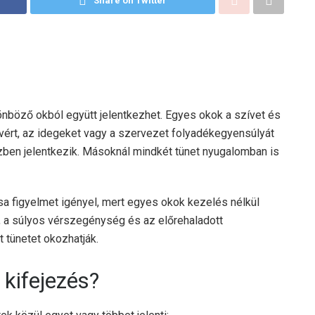
Share on Twitter
nböző okból együtt jelentkezhet. Egyes okok a szívet és
a vért, az idegeket vagy a szervezet folyadékegyensúlyát
zben jelentkezik. Másoknál mindkét tünet nyugalomban is
sa figyelmet igényel, mert egyes okok kezelés nélkül
, a súlyos vérszegénység és az előrehaladott
 tünetet okozhatják.
 kifejezés?