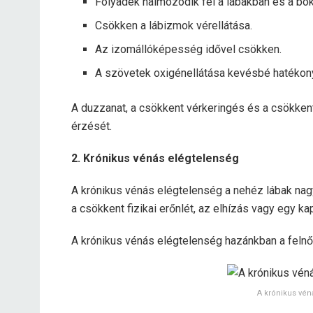
Folyadék halmozódik fel a lábakban és a bo
Csökken a lábizmok vérellátása.
Az izomállóképesség idővel csökken.
A szövetek oxigénellátása kevésbé hatékon
A duzzanat, a csökkent vérkeringés és a csökke
érzését.
2. Krónikus vénás elégtelenség
A krónikus vénás elégtelenség a nehéz lábak nag
a csökkent fizikai erőnlét, az elhízás vagy egy k
A krónikus vénás elégtelenség hazánkban a felnőt
A krónikus vén