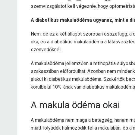
szemvizsgálatot kell végeznie, hogy optometris
A diabetikus makulaödéma ugyanaz, mint a di
Nem, de ez a két állapot szorosan összefügg: a d
oka; és a diabetikus makulaödéma a látásvesztés
szenvedőknél.
A makulaödéma jellemzően a retinopátia súlyosbod
szakaszában előfordulhat. Azonban nem mindenki
alakul ki diabetikus makulaödéma. Szakértők bec
körülbelül 10%-ának van diabetikus makulaödémáj
A makula ödéma okai
A makulaödéma nem maga a betegség, hanem má
miatt folyadék halmozódik fel a makulában, és a