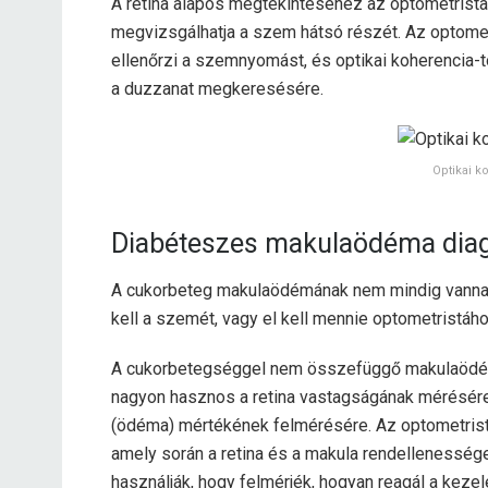
A retina alapos megtekintéséhez az optometrista k
megvizsgálhatja a szem hátsó részét. Az optometr
ellenőrzi a szemnyomást, és optikai koherencia-t
a duzzanat megkeresésére.
Optikai k
Diabéteszes makulaödéma diag
A cukorbeteg makulaödémának nem mindig vannak n
kell a szemét, vagy el kell mennie optometristáho
A cukorbetegséggel nem összefüggő makulaödémá
nagyon hasznos a retina vastagságának mérésére
(ödéma) mértékének felmérésére. Az optometrist
amely során a retina és a makula rendellenességei
használják, hogy felmérjék, hogyan reagál a keze