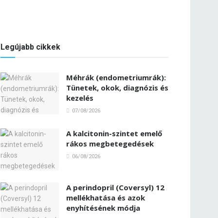
Legújabb cikkek
Méhrák (endometriumrák):
Tünetek, okok, diagnózis és
kezelés
07/08/2026
A kalcitonin-szintet emelő
rákos megbetegedések
06/08/2026
A perindopril (Coversyl) 12
mellékhatása és azok
enyhítésének módja