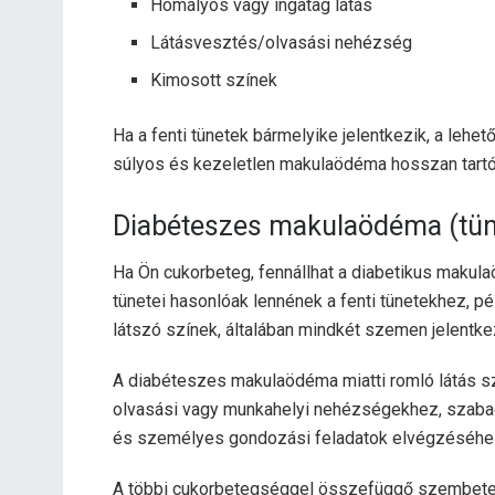
Homályos vagy ingatag látás
Látásvesztés/olvasási nehézség
Kimosott színek
Ha a fenti tünetek bármelyike ​​jelentkezik, a leh
súlyos és kezeletlen makulaödéma hosszan tartó
Diabéteszes makulaödéma (tün
Ha Ön cukorbeteg, fennállhat a diabetikus maku
tünetei hasonlóak lennének a fenti tünetekhez, pé
látszó színek, általában mindkét szemen jelentk
A diabéteszes makulaödéma miatti romló látás szi
olvasási vagy munkahelyi nehézségekhez, szabad
és személyes gondozási feladatok elvégzéséhe
A többi cukorbetegséggel összefüggő szembete