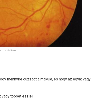
akula ödéma
hogy mennyire duzzadt a makula, és hogy az egyik vagy
 vagy többet észlel: