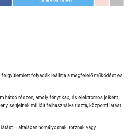
Share on Twitter
felgyülemlett folyadék leállítja a megfelelő működést és
m hátsó részén, amely fényt kap, és elektromos jelként
ny sejtjeinek millióit felhasználva tiszta, központi látást
 látást – általában homályosnak, torznak vagy