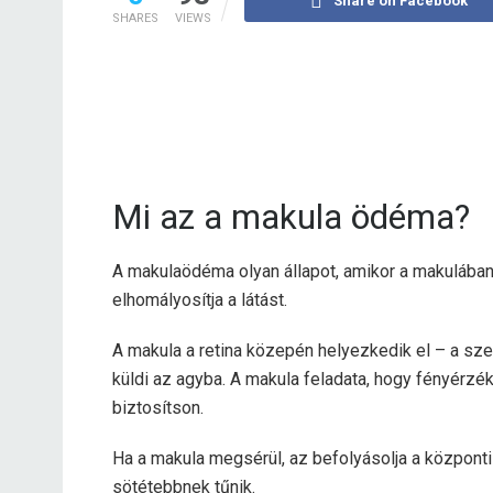
Share on Facebook
SHARES
VIEWS
Mi az a makula ödéma?
A makulaödéma olyan állapot, amikor a makulában 
elhomályosítja a látást.
A makula a retina közepén helyezkedik el – a sze
küldi az agyba. A makula feladata, hogy fényérzéke
biztosítson.
Ha a makula megsérül, az befolyásolja a központi
sötétebbnek tűnik.