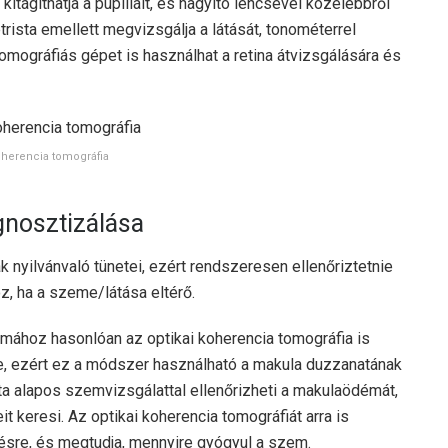
itágíthatja a pupilláit, és nagyító lencsével közelebbről
ista emellett megvizsgálja a látását, tonométerrel
omográfiás gépet is használhat a retina átvizsgálására és
oherencia tomográfia
nosztizálása
yilvánvaló tünetei, ezért rendszeresen ellenőriztetnie
z, ha a szeme/látása eltérő.
hoz hasonlóan az optikai koherencia tomográfia is
, ezért ez a módszer használható a makula duzzanatának
a alapos szemvizsgálattal ellenőrizheti a makulaödémát,
t keresi. Az optikai koherencia tomográfiát arra is
lésre, és megtudja, mennyire gyógyul a szem.