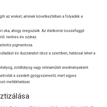
íti az ereket, aminek következtében a folyadék a
ri oka, ahogy öregszünk. Az életkorral összefüggő
elő: nedves és száraz.
retinitis pigmentosa.
lladást és duzzanatot okoz a szemben, hatással lehet a
ehályog, zöldhályog vagy retinaműtét eredményeként.
etristát a szedett gyógyszereiről, mert egyes
zó mellékhatásai.
ztizálása