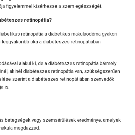
tája figyelemmel kísérhesse a szem egészségét.
abéteszes retinopátia?
iabetikus retinopátia a diabetikus makulaödéma gyakori
 leggyakoribb oka a diabéteszes retinopátiában
ásával alakul ki, de a diabéteszes retinopátia bármely
nél, akinél diabéteszes retinopátia van, szükségszerűen
slése szerint a diabéteszes retinopátiában szenvedők
a is.
s betegségek vagy szemsérülések eredménye, amelyek
 makula megduzzad.