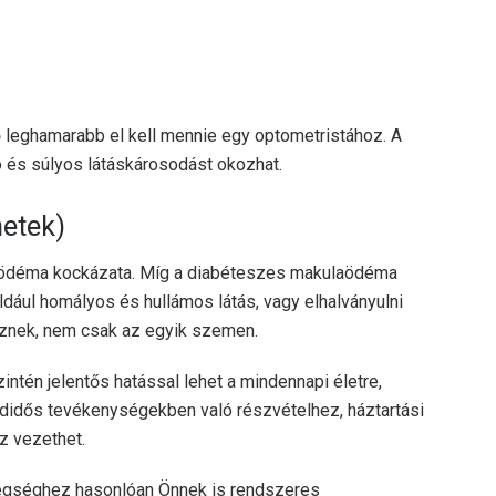
ető leghamarabb el kell mennie egy optometristához. A
 és súlyos látáskárosodást okozhat.
etek)
laödéma kockázata. Míg a diabéteszes makulaödéma
ldául homályos és hullámos látás, vagy elhalványulni
eznek, nem csak az egyik szemen.
ntén jelentős hatással lehet a mindennapi életre,
idős tevékenységekben való részvételhez, háztartási
z vezethet.
gséghez hasonlóan Önnek is rendszeres