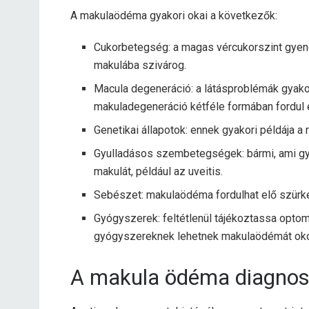
A makulaödéma gyakori okai a következők:
Cukorbetegség: a magas vércukorszint gyeng
makulába szivárog.
Macula degeneráció: a látásproblémák gyako
makuladegeneráció kétféle formában fordul 
Genetikai állapotok: ennek gyakori példája a 
Gyulladásos szembetegségek: bármi, ami gyu
makulát, például az uveitis.
Sebészet: makulaödéma fordulhat elő szürk
Gyógyszerek: feltétlenül tájékoztassa optom
gyógyszereknek lehetnek makulaödémát oko
A makula ödéma diagnos