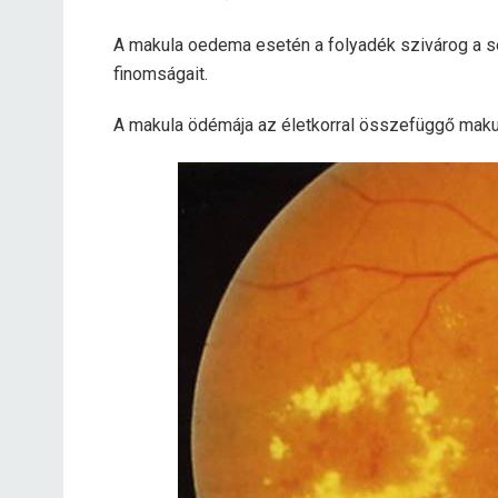
A makula oedema esetén a folyadék szivárog a sér
finomságait.
A makula ödémája az életkorral összefüggő makul