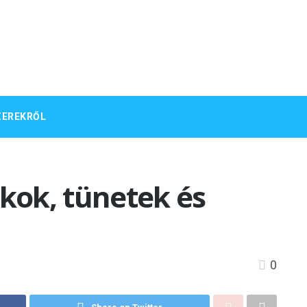
ZEREKRŐL
ok, tünetek és
0