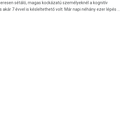
eresen sétáló, magas kockázatú személyeknél a kognitív
 akár 7 évvel is késleltethető volt. Már napi néhány ezer lépés ...