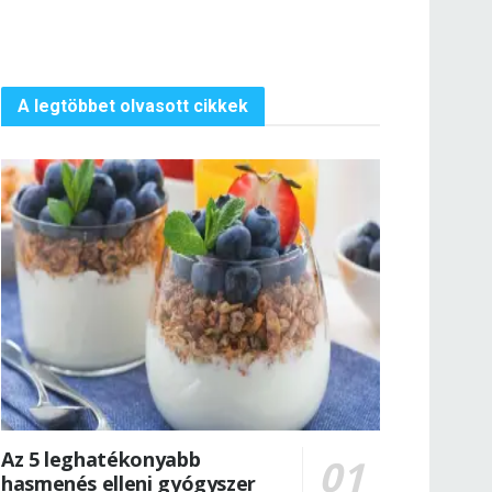
A legtöbbet olvasott cikkek
Az 5 leghatékonyabb
hasmenés elleni gyógyszer