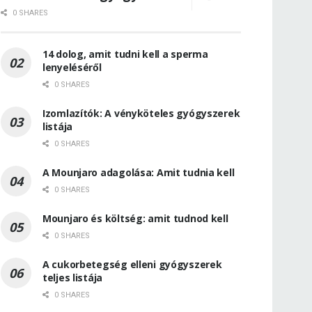
0 SHARES
14 dolog, amit tudni kell a sperma
lenyeléséről
0 SHARES
Izomlazítók: A vényköteles gyógyszerek
listája
0 SHARES
A Mounjaro adagolása: Amit tudnia kell
0 SHARES
Mounjaro és költség: amit tudnod kell
0 SHARES
A cukorbetegség elleni gyógyszerek
teljes listája
0 SHARES