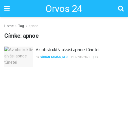
Orvos 24
Home
Tag
apnoe
Címke:
apnoe
Az obstruktív alvási apnoe tünetei
BY
FÁBIÁN TAMÁS, M.D.
17/05/2022
0