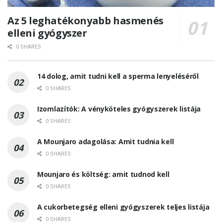
Az 5 leghatékonyabb hasmenés
elleni gyógyszer
0 SHARES
14 dolog, amit tudni kell a sperma lenyeléséről
0 SHARES
Izomlazítók: A vényköteles gyógyszerek listája
0 SHARES
A Mounjaro adagolása: Amit tudnia kell
0 SHARES
Mounjaro és költség: amit tudnod kell
0 SHARES
A cukorbetegség elleni gyógyszerek teljes listája
0 SHARES