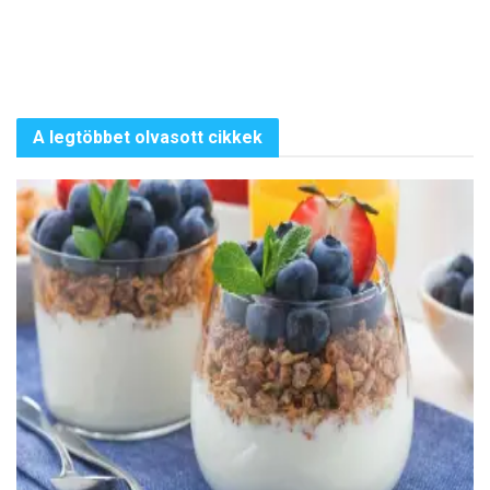
A legtöbbet olvasott cikkek