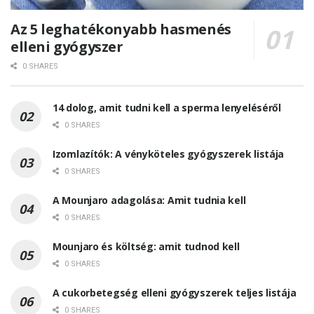
Az 5 leghatékonyabb hasmenés
elleni gyógyszer
0 SHARES
14 dolog, amit tudni kell a sperma lenyeléséről
0 SHARES
Izomlazítók: A vényköteles gyógyszerek listája
0 SHARES
A Mounjaro adagolása: Amit tudnia kell
0 SHARES
Mounjaro és költség: amit tudnod kell
0 SHARES
A cukorbetegség elleni gyógyszerek teljes listája
0 SHARES