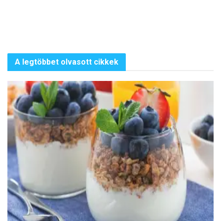
A legtöbbet olvasott cikkek