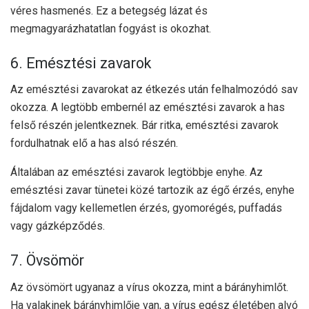
véres hasmenés. Ez a betegség lázat és
megmagyarázhatatlan fogyást is okozhat.
6. Emésztési zavarok
Az emésztési zavarokat az étkezés után felhalmozódó sav
okozza. A legtöbb embernél az emésztési zavarok a has
felső részén jelentkeznek. Bár ritka, emésztési zavarok
fordulhatnak elő a has alsó részén.
Általában az emésztési zavarok legtöbbje enyhe. Az
emésztési zavar tünetei közé tartozik az égő érzés, enyhe
fájdalom vagy kellemetlen érzés, gyomorégés, puffadás
vagy gázképződés.
7. Övsömör
Az övsömört ugyanaz a vírus okozza, mint a bárányhimlőt.
Ha valakinek bárányhimlője van, a vírus egész életében alvó