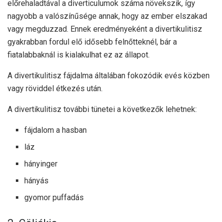
előrehaladtával a diverticulumok száma növekszik, így
nagyobb a valószínűsége annak, hogy az ember elszakad
vagy megduzzad. Ennek eredményeként a divertikulitisz
gyakrabban fordul elő idősebb felnőtteknél, bár a
fiatalabbaknál is kialakulhat ez az állapot.
A divertikulitisz fájdalma általában fokozódik evés közben
vagy röviddel étkezés után.
A divertikulitisz további tünetei a következők lehetnek:
fájdalom a hasban
láz
hányinger
hányás
gyomor puffadás