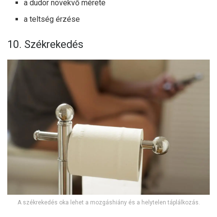
a dudor növekvő mérete
a teltség érzése
10. Székrekedés
A székrekedés oka lehet a mozgáshiány és a helytelen táplálkozás.