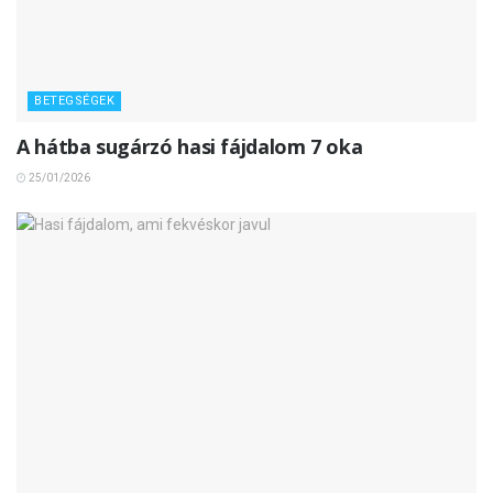
BETEGSÉGEK
A hátba sugárzó hasi fájdalom 7 oka
25/01/2026