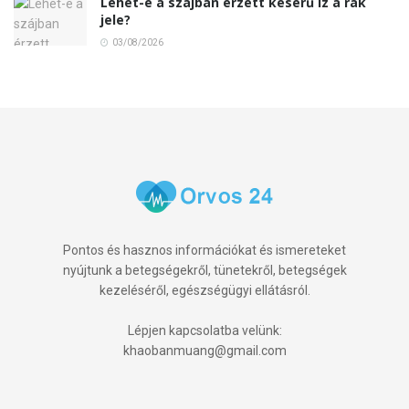
Lehet-e a szájban érzett keserű íz a rák
jele?
03/08/2026
Pontos és hasznos információkat és ismereteket
nyújtunk a betegségekről, tünetekről, betegségek
kezeléséről, egészségügyi ellátásról.
Lépjen kapcsolatba velünk:
khaobanmuang@gmail.com