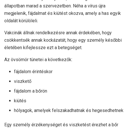
állapotban marad a szervezetben. Néha a vírus újra
megjelenik, fájdalmat és kiütést okozva, amely a has egyik
oldalát körülöleli.
Vakcinák állnak rendelkezésre annak érdekében, hogy
csökkentsék annak kockázatát, hogy egy személy későbbi
életében kifejlessze ezt a betegséget.
Az övsömör tünetei a következők:
fájdalom érintéskor
viszkető
fájdalom a bőrön
kiütés
hólyagok, amelyek felszakadhatnak és hegesedhetnek
Egy személy érzékenységet és viszketést érezhet a bőr