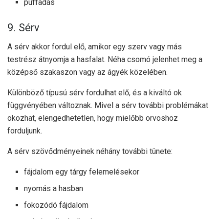
puffadás
9. Sérv
A sérv akkor fordul elő, amikor egy szerv vagy más
testrész átnyomja a hasfalat. Néha csomó jelenhet meg a
középső szakaszon vagy az ágyék közelében.
Különböző típusú sérv fordulhat elő, és a kiváltó ok
függvényében változnak. Mivel a sérv további problémákat
okozhat, elengedhetetlen, hogy mielőbb orvoshoz
forduljunk.
A sérv szövődményeinek néhány további tünete:
fájdalom egy tárgy felemelésekor
nyomás a hasban
fokozódó fájdalom