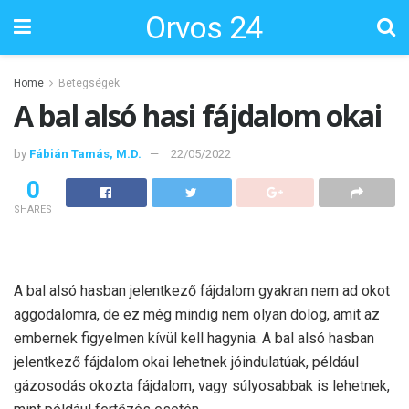
Orvos 24
Home
Betegségek
A bal alsó hasi fájdalom okai
by
Fábián Tamás, M.D.
22/05/2022
0
SHARES
A bal alsó hasban jelentkező fájdalom gyakran nem ad okot
aggodalomra, de ez még mindig nem olyan dolog, amit az
embernek figyelmen kívül kell hagynia. A bal alsó hasban
jelentkező fájdalom okai lehetnek jóindulatúak, például
gázosodás okozta fájdalom, vagy súlyosabbak is lehetnek,