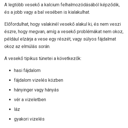
A legtöbb vesekő a kalcium felhalmozódásából képződik,
és a jobb vagy a bal vesében is kialakulhat.
Előfordulhat, hogy valakinél vesekő alakul ki, és nem veszi
észre, hogy megvan, amíg a vesekő problémákat nem okoz,
például elzárja a vese egy részét, vagy súlyos fájdalmat
okoz az elmúlás során.
A vesekő tipikus tünetei a következők:
hasi fájdalom
fájdalom vizelés közben
hányinger vagy hányás
vér a vizeletben
láz
gyakori vizelés