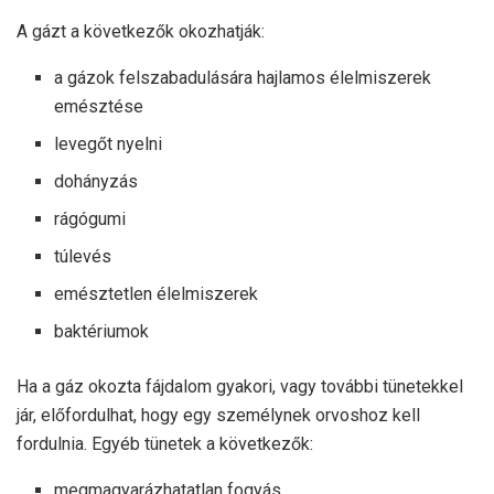
A gázt a következők okozhatják:
a gázok felszabadulására hajlamos élelmiszerek
emésztése
levegőt nyelni
dohányzás
rágógumi
túlevés
emésztetlen élelmiszerek
baktériumok
Ha a gáz okozta fájdalom gyakori, vagy további tünetekkel
jár, előfordulhat, hogy egy személynek orvoshoz kell
fordulnia. Egyéb tünetek a következők:
megmagyarázhatatlan fogyás