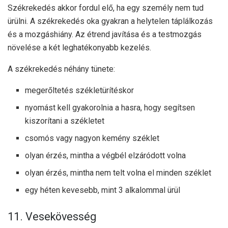
Székrekedés akkor fordul elő, ha egy személy nem tud
ürülni. A székrekedés oka gyakran a helytelen táplálkozás
és a mozgáshiány. Az étrend javítása és a testmozgás
növelése a két leghatékonyabb kezelés.
A székrekedés néhány tünete:
megerőltetés székletürítéskor
nyomást kell gyakorolnia a hasra, hogy segítsen
kiszorítani a székletet
csomós vagy nagyon kemény széklet
olyan érzés, mintha a végbél elzáródott volna
olyan érzés, mintha nem telt volna el minden széklet
egy héten kevesebb, mint 3 alkalommal ürül
11. Vesekövesség