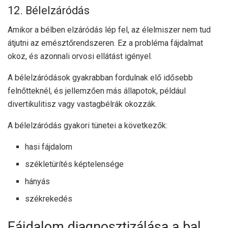
12. Bélelzáródás
Amikor a bélben elzáródás lép fel, az élelmiszer nem tud
átjutni az emésztőrendszeren. Ez a probléma fájdalmat
okoz, és azonnali orvosi ellátást igényel.
A bélelzáródások gyakrabban fordulnak elő idősebb
felnőtteknél, és jellemzően más állapotok, például
divertikulitisz vagy vastagbélrák okozzák.
A bélelzáródás gyakori tünetei a következők:
hasi fájdalom
székletürítés képtelensége
hányás
székrekedés
Fájdalom diagnosztizálása a bal