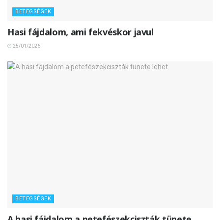
BETEGSÉGEK
Hasi fájdalom, ami fekvéskor javul
25/01/2026
BETEGSÉGEK
A hasi fájdalom a petefészekciszták tünete