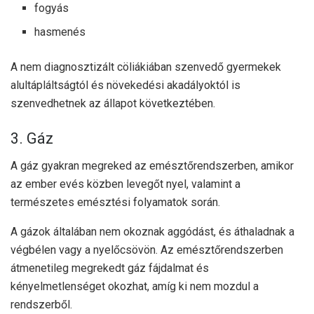
fogyás
hasmenés
A nem diagnosztizált cöliákiában szenvedő gyermekek
alultápláltságtól és növekedési akadályoktól is
szenvedhetnek az állapot következtében.
3. Gáz
A gáz gyakran megreked az emésztőrendszerben, amikor
az ember evés közben levegőt nyel, valamint a
természetes emésztési folyamatok során.
A gázok általában nem okoznak aggódást, és áthaladnak a
végbélen vagy a nyelőcsövön. Az emésztőrendszerben
átmenetileg megrekedt gáz fájdalmat és
kényelmetlenséget okozhat, amíg ki nem mozdul a
rendszerből.