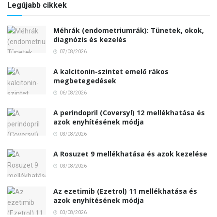
Legújabb cikkek
Méhrák (endometriumrák): Tünetek, okok,
diagnózis és kezelés
07/08/2026
A kalcitonin-szintet emelő rákos
megbetegedések
06/08/2026
A perindopril (Coversyl) 12 mellékhatása és
azok enyhítésének módja
03/08/2026
A Rosuzet 9 mellékhatása és azok kezelése
03/08/2026
Az ezetimib (Ezetrol) 11 mellékhatása és
azok enyhítésének módja
03/08/2026