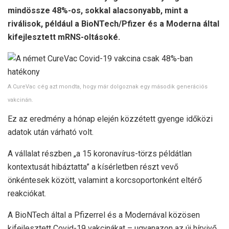
mindössze 48%-os, sokkal alacsonyabb, mint a
riválisok, például a BioNTech/Pfizer és a Moderna által
kifejlesztett mRNS-oltásoké.
A CureVac cég azt mondta, hogy már dolgoznak egy második generációs
vakcinán.
Ez az eredmény a hónap elején közzétett gyenge időközi
adatok után várható volt.
A vállalat részben „a 15 koronavírus-törzs példátlan
kontextusát hibáztatta” a kísérletben részt vevő
önkéntesek között, valamint a korcsoportonként eltérő
reakciókat.
A BioNTech által a Pfizerrel és a Modernával közösen
kifejlesztett Covid-19 vakcinákat – ugyanazon az új hírvivő