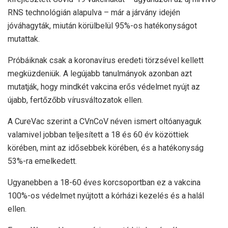
RNS technológián alapulva – már a járvány idején
jóváhagyták, miután körülbelül 95%-os hatékonyságot
mutattak.
Próbáiknak csak a koronavírus eredeti törzsével kellett
megküzdeniük. A legújabb tanulmányok azonban azt
mutatják, hogy mindkét vakcina erős védelmet nyújt az
újabb, fertőzőbb vírusváltozatok ellen.
A CureVac szerint a CVnCoV néven ismert oltóanyaguk
valamivel jobban teljesített a 18 és 60 év közöttiek
körében, mint az idősebbek körében, és a hatékonyság
53%-ra emelkedett.
Ugyanebben a 18-60 éves korcsoportban ez a vakcina
100%-os védelmet nyújtott a kórházi kezelés és a halál
ellen.