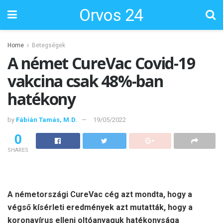
Orvos 24
Home
Betegségek
A német CureVac Covid-19
vakcina csak 48%-ban
hatékony
by
Fábián Tamás, M.D.
19/05/2022
0
SHARES
A németországi CureVac cég azt mondta, hogy a
végső kísérleti eredmények azt mutatták, hogy a
koronavírus elleni oltóanyaguk hatékonysága