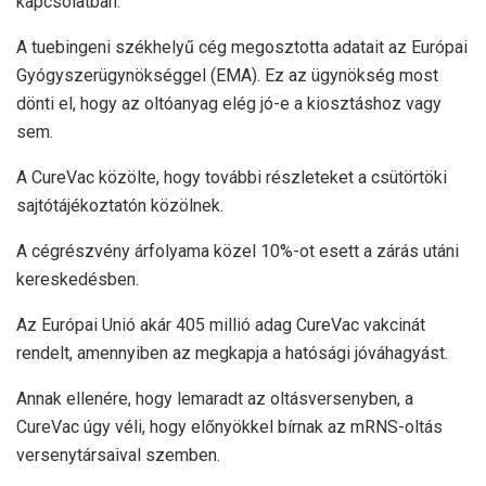
kapcsolatban.
A tuebingeni székhelyű cég megosztotta adatait az Európai
Gyógyszerügynökséggel (EMA). Ez az ügynökség most
dönti el, hogy az oltóanyag elég jó-e a kiosztáshoz vagy
sem.
A CureVac közölte, hogy további részleteket a csütörtöki
sajtótájékoztatón közölnek.
A cégrészvény árfolyama közel 10%-ot esett a zárás utáni
kereskedésben.
Az Európai Unió akár 405 millió adag CureVac vakcinát
rendelt, amennyiben az megkapja a hatósági jóváhagyást.
Annak ellenére, hogy lemaradt az oltásversenyben, a
CureVac úgy véli, hogy előnyökkel bírnak az mRNS-oltás
versenytársaival szemben.