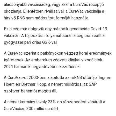
alacsonyabb vakcinaadag, vagy akár a CureVac receptje
okozhatja. Ellentétben riválisaival, a CureVac vakcinája a
hírvivő RNS nem módosított formáját használja.
Ez a cég már dolgozik egy második generációs Covid-19
vakcinán. A fejlesztési folyamat során a cég összeállt a
gyógyszeripari óriás GSK-val.
A CureVac szerint a patkányokon végzett korai eredmények
ígéretesek. Az embereken végzett klinikai vizsgálatok
2021 harmadik negyedévében kezdődnek.
A CureVac-ot 2000-ben alapította az mRNS úttörője, Ingmar
Hoerr, és Dietmar Hopp, a német milliárdos, az SAP
szoftver-behemót mögött áll.
A német kormány tavaly 23%-os részesedést vásárolt a
CureVacban 300 millió euróért.