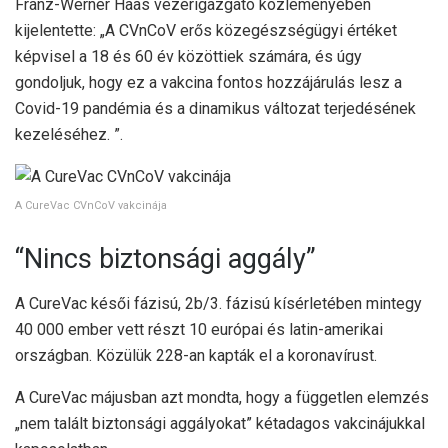
Franz-Werner Haas vezérigazgató közleményében
kijelentette: „A CVnCoV erős közegészségügyi értéket
képvisel a 18 és 60 év közöttiek számára, és úgy
gondoljuk, hogy ez a vakcina fontos hozzájárulás lesz a
Covid-19 pandémia és a dinamikus változat terjedésének
kezeléséhez. ”.
A CureVac CVnCoV vakcinája
“Nincs biztonsági aggály”
A CureVac késői fázisú, 2b/3. fázisú kísérletében mintegy
40 000 ember vett részt 10 európai és latin-amerikai
országban. Közülük 228-an kapták el a koronavírust.
A CureVac májusban azt mondta, hogy a független elemzés
„nem talált biztonsági aggályokat” kétadagos vakcinájukkal