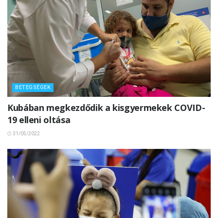
BETEGSÉGEK
Kubában megkezdődik a kisgyermekek COVID-
19 elleni oltása
31/05/2022