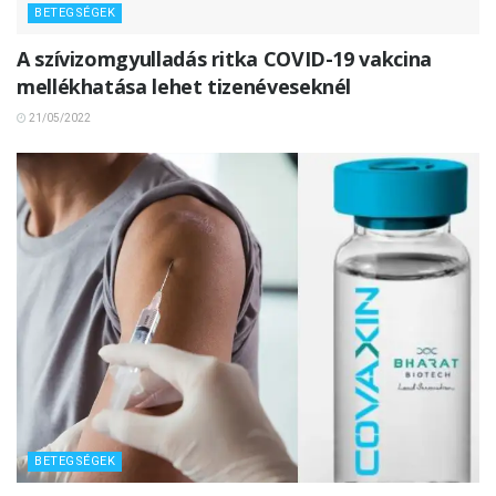
BETEGSÉGEK
A szívizomgyulladás ritka COVID-19 vakcina
mellékhatása lehet tizenéveseknél
21/05/2022
BETEGSÉGEK